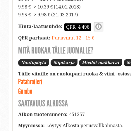
9.98 € -> 10.39 € (14.01.2018)
9.95 € -> 9.98 € (21.03.2017)
Hinta-laatusuhde:
QPR: 4.498
QPR parhaat:
Punaviinit 12 - 15 €
MITÄ RUOKAA TÄLLE JUOMALLE?
Noutopöytä
Siipikarja
Miedot makkarat
S
Tälle viinille on ruokapari ruoka & viini -osios
Patabroileri
Gumbo
SAATAVUUS ALKOSSA
Alkon tuotenumero:
451257
Myynnissä:
Löytyy Alkosta perusvalikoimasta.