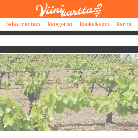
Selaa maittain
Kategoriat
Ruoka&viini
Kartta