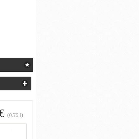
 €
(0.75 l)