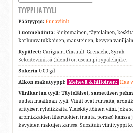
TYYPPI JA TYYLI
Päätyyppi:
Punaviinit
Luonnehdinta:
Sinipunainen, täyteläinen, keskit
karhunvatukkainen, mausteinen, kevyen vaniljai
Rypäleet:
Carignan, Cinsault, Grenache, Syrah
Sekoiteviinissä (blend) on useampi rypälelajike.
Sokeria
0.00 g/l
Alkon makutyyppi:
Mehevä & hilloinen:
Hae v
Viinikartan tyyli:
Täyteläiset, samettisen pehm
uuden maailman tyyli. Viinit ovat runsaita, aromikk
erityisen ryhdikkäitä. Yleiskäyttöinen viini, joka 
aromikkaiden liharuokien (nauta, porsas) kanssa j
kevyiden makujen kanssa. Suosituin viinityyppi k