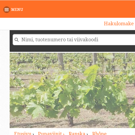
>
MENU
Hakulomake
Etusivu
›
Punaviinit ›
Ranska
›
Rhône