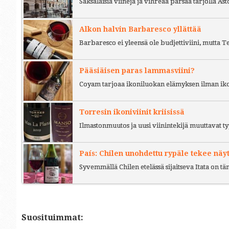
Saksalaisia viinejä ja vihreää parsaa tarjolla As
Alkon halvin Barbaresco yllättää
Barbaresco ei yleensä ole budjettiviini, mutta 
Pääsiäisen paras lammasviini?
Coyam tarjoaa ikoniluokan elämyksen ilman iko
Torresin ikoniviinit kriisissä
Ilmastonmuutos ja uusi viinintekijä muuttavat ty
País: Chilen unohdettu rypäle tekee näy
Syvemmällä Chilen etelässä sijaitseva Itata on t
Suosituimmat: