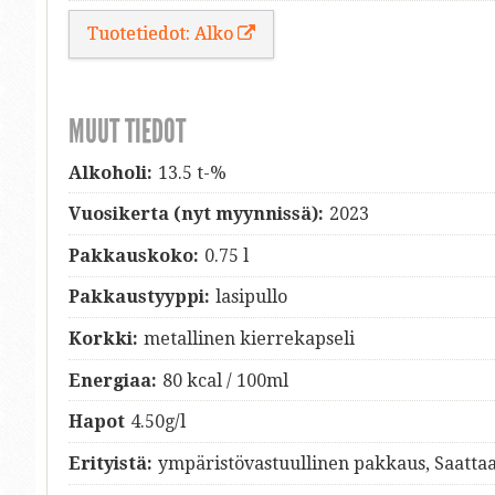
Tuotetiedot: Alko
MUUT TIEDOT
Alkoholi:
13.5 t-%
Vuosikerta (nyt myynnissä):
2023
Pakkauskoko:
0.75 l
Pakkaustyyppi:
lasipullo
Korkki:
metallinen kierrekapseli
Energiaa:
80 kcal / 100ml
Hapot
4.50g/l
Erityistä:
ympäristövastuullinen pakkaus, Saattaa