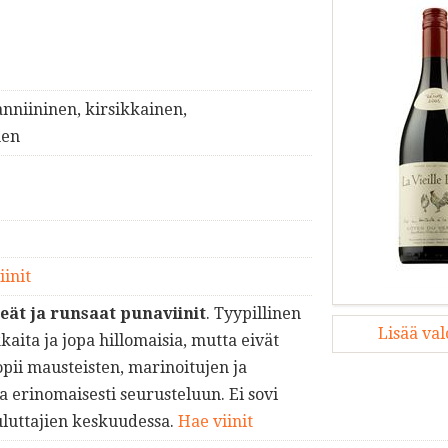
anniininen, kirsikkainen,
nen
iinit
eät ja runsaat punaviinit
. Tyypillinen
Lisää va
aita ja jopa hillomaisia, mutta eivät
sopii mausteisten, marinoitujen ja
a erinomaisesti seurusteluun. Ei sovi
uluttajien keskuudessa.
Hae viinit