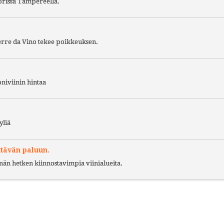
torissa Tampereella.
Terre da Vino tekee poikkeuksen.
niviinin hintaa
yliä
ttävän paluun.
ämän hetken kiinnostavimpia viinialueita.