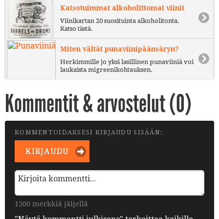
Katsotuimmat alkoholittomat viinit
Viinikartan 20 suosituinta alkoholitonta.
Katso tästä.
Miten vältät punaviinipäänsäryn?
Herkimmille jo yksi lasillinen punaviiniä voi
laukaista migreenikohtauksen.
Kommentit & arvostelut (
0
)
KOMMENTOIDAKSESI KIRJAUDU SISÄÄN:
KIRJAUDU
1500 merkkiä jäljellä