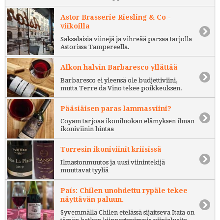
Astor Brasserie Riesling & Co -
viikoilla
Saksalaisia viinejä ja vihreää parsaa tarjolla
Astorissa Tampereella.
Alkon halvin Barbaresco yllättää
Barbaresco ei yleensä ole budjettiviini,
mutta Terre da Vino tekee poikkeuksen.
Pääsiäisen paras lammasviini?
Coyam tarjoaa ikoniluokan elämyksen ilman
ikoniviinin hintaa
Torresin ikoniviinit kriisissä
Ilmastonmuutos ja uusi viinintekijä
muuttavat tyyliä
País: Chilen unohdettu rypäle tekee
näyttävän paluun.
Syvemmällä Chilen etelässä sijaitseva Itata on