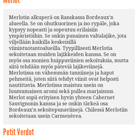
Merlot
Merlotin alkuperä on Ranskassa Bordeaux'n
alueella. Se on ohutkuorinen ja iso rypäle, joka
kypsyy nopeasti ja sopeutuu erilaisiin
ympäristöihin. Se onkin punainen valtalajike, jota
viljellään kaikilla keskeisillä
viinintuotantoalueilla. Tyypillisesti Merlotia
sekoitetaan muiden lajikkeiden kanssa. Se on
myös osa monien huippuviinien sekoituksia, mutta
siitä tehdään myös päteviä lajikeviinejä.
Merlotissa on vähemmän tanniineja ja hapot
pehmeitä, joten siitä tehdyt viinit ovat helposti
nautittavia. Merlotissa maistuu usein on
luumumainen aromi sekä pullea marjaisuus.
Merlot sopii erityisen hyvin yhteen Cabernet
Sauvignonin kanssa ja se onkin tärkeä osa
Bordeaux'n sekoitepunaviinejä. Chilessä Merlotiin
sekoitetaan usein Carmenèrea.
Petit Verdot