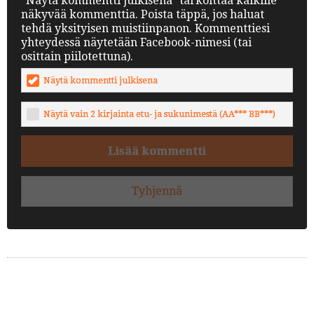
"Näytä kommentti julkisena" tarkoittaa kaikille
näkyvää kommenttia. Poista täppä, jos haluat
tehdä yksityisen muistiinpanon. Kommenttiesi
yhteydessä näytetään Facebook-nimesi (tai
osittain piilotettuna).
Näytä kommentti julkisena
Näytä vain 2 kirjainta etu- ja sukunimestä (AA*** BB***)
Lisää kommentti
Tyhjennä