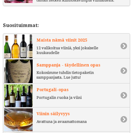
tämän hetken kiinnostavimpia viinialueita.
Suosituimmat:
Maista nämä viinit 2025
12 valikoitua viiniä, yksi jokaiselle
kuukaudelle
Samppanja - täydellinen opas
Kokosimme tuhdin tietopaketin
samppanjasta. Lue juttu!
Portugali-opas
Portugalin ruoka ja viini
Viinin säilyvyys
Avattuna ja avaamattomana