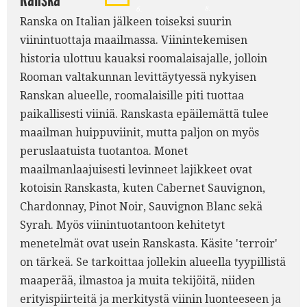
8.
6.
Ranska on Italian jälkeen toiseksi suurin
7.
4.
viinintuottaja maailmassa. Viinintekemisen
historia ulottuu kauaksi roomalaisajalle, jolloin
Rooman valtakunnan levittäytyessä nykyisen
Ranskan alueelle, roomalaisille piti tuottaa
paikallisesti viiniä. Ranskasta epäilemättä tulee
maailman huippuviinit, mutta paljon on myös
peruslaatuista tuotantoa. Monet
maailmanlaajuisesti levinneet lajikkeet ovat
kotoisin Ranskasta, kuten Cabernet Sauvignon,
Chardonnay, Pinot Noir, Sauvignon Blanc sekä
Syrah. Myös viinintuotantoon kehitetyt
menetelmät ovat usein Ranskasta. Käsite 'terroir'
on tärkeä. Se tarkoittaa jollekin alueella tyypillistä
maaperää, ilmastoa ja muita tekijöitä, niiden
erityispiirteitä ja merkitystä viinin luonteeseen ja