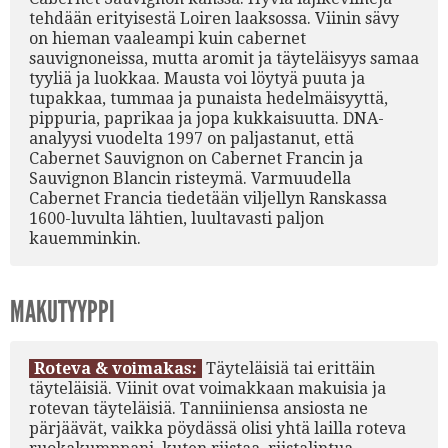
tehdään erityisestä Loiren laaksossa. Viinin sävy
on hieman vaaleampi kuin cabernet
sauvignoneissa, mutta aromit ja täyteläisyys samaa
tyyliä ja luokkaa. Mausta voi löytyä puuta ja
tupakkaa, tummaa ja punaista hedelmäisyyttä,
pippuria, paprikaa ja jopa kukkaisuutta. DNA-
analyysi vuodelta 1997 on paljastanut, että
Cabernet Sauvignon on Cabernet Francin ja
Sauvignon Blancin risteymä. Varmuudella
Cabernet Francia tiedetään viljellyn Ranskassa
1600-luvulta lähtien, luultavasti paljon
kauemminkin.
MAKUTYYPPI
Roteva & voimakas:
Täyteläisiä tai erittäin
täyteläisiä. Viinit ovat voimakkaan makuisia ja
rotevan täyteläisiä. Tanniiniensa ansiosta ne
pärjäävät, vaikka pöydässä olisi yhtä lailla roteva