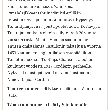
Saint-Julienin kunnassa. Valmistus:
Rypälelajikkeet tehtiin viiniksi erillään
terästankeissa ja tammisammioissa. Kypsytys:
Tammitynnyreissä, joista puolet uusia. Kestävyys:
Tuottajan mukaan oikein säilytettynä 20 vuotta
vuosikerrasta. Muuta: Viini on saanut nimensä
entisen omistajansa Castillonin taistelussa vuonna
1453 kaatuneen englantilaisen sotapäällikön
Talbotin mukaan. Tuottaja: Château Talbot on
kuulunut vuodesta 1917 Cordierin perheelle.
Nykyiset omistajat ovat Lorraine Rustmann ja
Nancy Bignon-Cordier.
Tuotteen nimen selitykset:
château = Viinitila tai
-talo.
Tämä tuotenumero lisätty Viinikartalle: