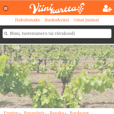
>
Hakulomake
Ruoka&viini
Omat juomat
Etusivu
›
Punaviinit ›
Ranska
›
Bordeaux