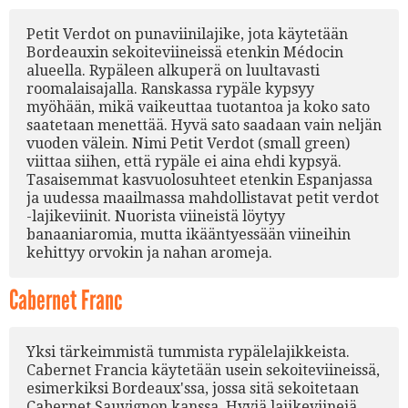
Petit Verdot on punaviinilajike, jota käytetään
Bordeauxin sekoiteviineissä etenkin Médocin
alueella. Rypäleen alkuperä on luultavasti
roomalaisajalla. Ranskassa rypäle kypsyy
myöhään, mikä vaikeuttaa tuotantoa ja koko sato
saatetaan menettää. Hyvä sato saadaan vain neljän
vuoden välein. Nimi Petit Verdot (small green)
viittaa siihen, että rypäle ei aina ehdi kypsyä.
Tasaisemmat kasvuolosuhteet etenkin Espanjassa
ja uudessa maailmassa mahdollistavat petit verdot
-lajikeviinit. Nuorista viineistä löytyy
banaaniaromia, mutta ikääntyessään viineihin
kehittyy orvokin ja nahan aromeja.
Cabernet Franc
Yksi tärkeimmistä tummista rypälelajikkeista.
Cabernet Francia käytetään usein sekoiteviineissä,
esimerkiksi Bordeaux'ssa, jossa sitä sekoitetaan
Cabernet Sauvignon kanssa. Hyviä lajikeviinejä