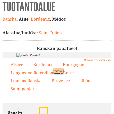
TUOTANTOALUE
Ranska
, Alue:
Bordeaux
, Médoc
Ala-alue/luokka:
Saint-Julien
Ranskan pääalueet
Maps by Free Vector Maps
Alsace
Bordeaux
Bourgogne
1.
2.
3.
Pariisi
9.
Languedoc-Roussillon
Loire
4.
5.
1.
Lounais-Ranska
Provence
Rhône
6.
7.
8.
5.
Samppanjat
9.
3.
Ranska
2.