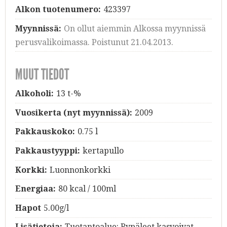
Alkon tuotenumero:
423397
Myynnissä:
On ollut aiemmin Alkossa myynnissä
perusvalikoimassa. Poistunut 21.04.2013.
MUUT TIEDOT
Alkoholi:
13 t-%
Vuosikerta (nyt myynnissä):
2009
Pakkauskoko:
0.75 l
Pakkaustyyppi:
kertapullo
Korkki:
Luonnonkorkki
Energiaa:
80 kcal / 100ml
Hapot
5.00g/l
Lisätietoja:
Tuotantoalue: Rypäleet kasvoivat