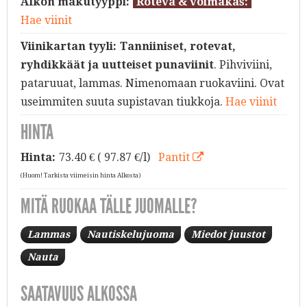
Alkon makutyyppi:
Roteva & voimakas:
Hae viinit
Viinikartan tyyli:
Tanniiniset, rotevat,
ryhdikkäät ja uutteiset punaviinit
. Pihviviini,
pataruuat, lammas. Nimenomaan ruokaviini. Ovat
useimmiten suuta supistavan tiukkoja.
Hae viinit
HINTA
Hinta:
73.40
€ ( 97.87 €/l)
Pantit
(Huom! Tarkista viimeisin hinta Alkosta)
MITÄ RUOKAA TÄLLE JUOMALLE?
Lammas
Nautiskelujuoma
Miedot juustot
Nauta
SAATAVUUS ALKOSSA