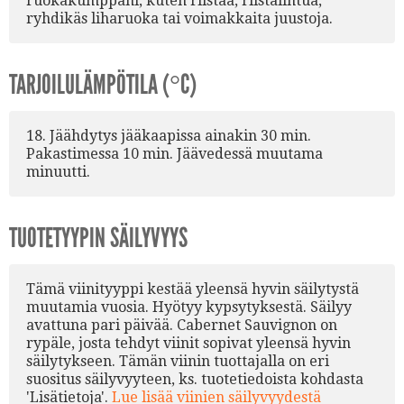
ruokakumppani, kuten riistaa, riistalintua,
ryhdikäs liharuoka tai voimakkaita juustoja.
TARJOILULÄMPÖTILA (°C)
18. Jäähdytys jääkaapissa ainakin 30 min.
Pakastimessa 10 min. Jäävedessä muutama
minuutti.
TUOTETYYPIN SÄILYVYYS
Tämä viinityyppi kestää yleensä hyvin säilytystä
muutamia vuosia. Hyötyy kypsytyksestä. Säilyy
avattuna pari päivää. Cabernet Sauvignon on
rypäle, josta tehdyt viinit sopivat yleensä hyvin
säilytykseen. Tämän viinin tuottajalla on eri
suositus säilyvyyteen, ks. tuotetiedoista kohdasta
'Lisätietoja'.
Lue lisää viinien säilyvyydestä