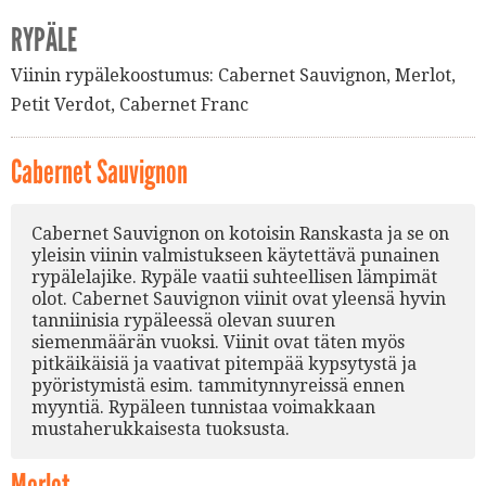
RYPÄLE
Viinin rypälekoostumus:
Cabernet Sauvignon
,
Merlot
,
Petit Verdot
,
Cabernet Franc
Cabernet Sauvignon
Cabernet Sauvignon on kotoisin Ranskasta ja se on
yleisin viinin valmistukseen käytettävä punainen
rypälelajike. Rypäle vaatii suhteellisen lämpimät
olot. Cabernet Sauvignon viinit ovat yleensä hyvin
tanniinisia rypäleessä olevan suuren
siemenmäärän vuoksi. Viinit ovat täten myös
pitkäikäisiä ja vaativat pitempää kypsytystä ja
pyöristymistä esim. tammitynnyreissä ennen
myyntiä. Rypäleen tunnistaa voimakkaan
mustaherukkaisesta tuoksusta.