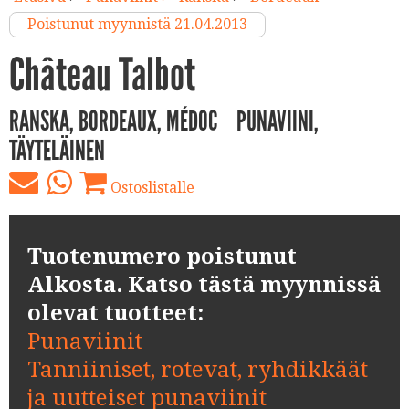
Poistunut myynnistä 21.04.2013
Château Talbot
RANSKA, BORDEAUX, MÉDOC
PUNAVIINI,
TÄYTELÄINEN
Ostoslistalle
Tuotenumero poistunut
Alkosta. Katso tästä myynnissä
olevat tuotteet:
Punaviinit
Tanniiniset, rotevat, ryhdikkäät
ja uutteiset punaviinit