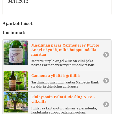
04.11.2012
Ajankohtaiset:
Uusimmat:
Maailman paras Carmenère? Purple
Angel näyttää, miltä huippu todella
maistuu
Montes Purple Angel 2018 on viini, joka
nostaa Carmenèren täysin uudelle tasolle.
Cannonau yllättää grillillä
Sardinian punaviini haastaa Malbecin flank
steakin ja chimichurrin kanssa
Finlaysonin Palatsi Riesling & Co -
viikoilla
Juhlavaa kartanotunnelmaa ja perinteistä,
laadukasta eurooppalaista ruokaa.