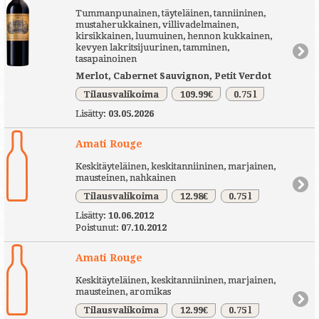
Tummanpunainen, täyteläinen, tanniininen,
mustaherukkainen, villivadelmainen,
kirsikkainen, luumuinen, hennon kukkainen,
kevyen lakritsijuurinen, tamminen,
tasapainoinen
Merlot, Cabernet Sauvignon, Petit Verdot
Tilausvalikoima
109.99€
0.75 l
Lisätty:
03.05.2026
Amati Rouge
Keskitäyteläinen, keskitanniininen, marjainen,
mausteinen, nahkainen
Tilausvalikoima
12.98€
0.75 l
Lisätty:
10.06.2012
Poistunut:
07.10.2012
Amati Rouge
Keskitäyteläinen, keskitanniininen, marjainen,
mausteinen, aromikas
Tilausvalikoima
12.99€
0.75 l