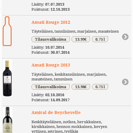
Lisätty:
07.07.2013
Poistunut:
12.10.2013
Amati Rouge 2012
Täyteläinen, tanniininen, marjainen, mausteinen
Tilausvalikoima
13.99€
0.75 l
Lisätty:
10.07.2014
Poistunut:
30.07.2014
Amati Rouge 2013
Täyteläinen, keskitanniininen, marjainen,
mausteinen, tamminen
Tilausvalikoima
13.98€
0.75 l
Lisätty:
02.10.2016
Poistunut:
14.09.2017
Amiral de Beychevelle
Keskitäyteläinen, notkea, herukkainen,
kirsikkainen, hennon mokkainen, kevyen
yrttinen, setrinen, tyylikäs