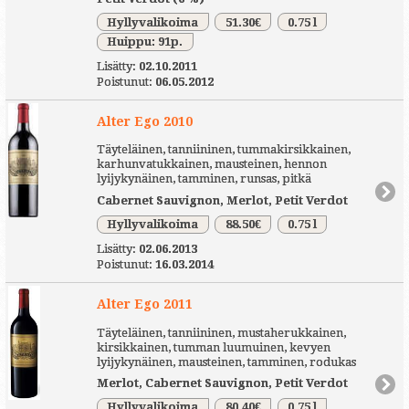
Hyllyvalikoima
51.30€
0.75 l
Huippu: 91p.
Lisätty:
02.10.2011
Poistunut:
06.05.2012
Alter Ego 2010
Täyteläinen, tanniininen, tummakirsikkainen,
karhunvatukkainen, mausteinen, hennon
lyijykynäinen, tamminen, runsas, pitkä
Cabernet Sauvignon, Merlot, Petit Verdot
Hyllyvalikoima
88.50€
0.75 l
Lisätty:
02.06.2013
Poistunut:
16.03.2014
Alter Ego 2011
Täyteläinen, tanniininen, mustaherukkainen,
kirsikkainen, tumman luumuinen, kevyen
lyijykynäinen, mausteinen, tamminen, rodukas
Merlot, Cabernet Sauvignon, Petit Verdot
Hyllyvalikoima
80.40€
0.75 l