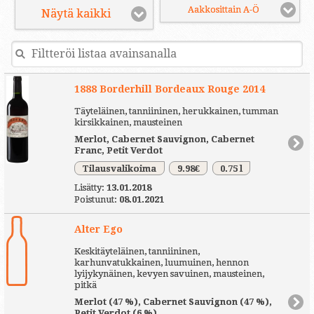
Aakkosittain A-Ö
Näytä kaikki
1888 Borderhill Bordeaux Rouge 2014
Täyteläinen, tanniininen, herukkainen, tumman
kirsikkainen, mausteinen
Merlot, Cabernet Sauvignon, Cabernet
Franc, Petit Verdot
Tilausvalikoima
9.98€
0.75 l
Lisätty:
13.01.2018
Poistunut:
08.01.2021
Alter Ego
Keskitäyteläinen, tanniininen,
karhunvatukkainen, luumuinen, hennon
lyijykynäinen, kevyen savuinen, mausteinen,
pitkä
Merlot (47 %), Cabernet Sauvignon (47 %),
Petit Verdot (6 %)