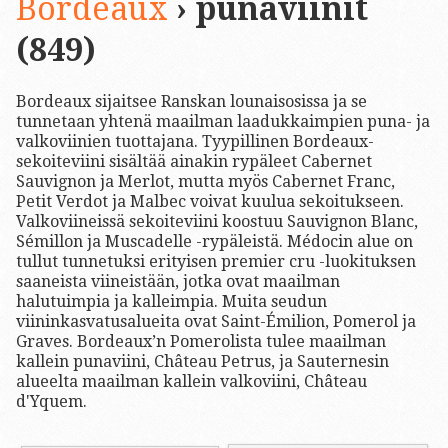
Bordeaux
› punaviinit
(849)
Bordeaux sijaitsee Ranskan lounaisosissa ja se
tunnetaan yhtenä maailman laadukkaimpien puna- ja
valkoviinien tuottajana. Tyypillinen Bordeaux-
sekoiteviini sisältää ainakin rypäleet Cabernet
Sauvignon ja Merlot, mutta myös Cabernet Franc,
Petit Verdot ja Malbec voivat kuulua sekoitukseen.
Valkoviineissä sekoiteviini koostuu Sauvignon Blanc,
Sémillon ja Muscadelle -rypäleistä. Médocin alue on
tullut tunnetuksi erityisen premier cru -luokituksen
saaneista viineistään, jotka ovat maailman
halutuimpia ja kalleimpia. Muita seudun
viininkasvatusalueita ovat Saint-Émilion, Pomerol ja
Graves. Bordeaux’n Pomerolista tulee maailman
kallein punaviini, Château Petrus, ja Sauternesin
alueelta maailman kallein valkoviini, Château
d'Yquem.