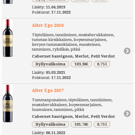
Lisätty:
11.04.2019
Poistunut:
17.11.2022
Alter Ego 2016
Täyteläinen, tanniininen, mustaherukkainen,
tumman kirsikkainen, boysenmarjainen,
kevyen tummasuklainen, mausteinen,
tamminen, ryhdikäs, pitkä
Cabernet Sauvignon, Merlot, Petit Verdot
Hyllyvalikoima
103.36€
0.75 l
Lisätty:
05.03.2021
Poistunut:
17.11.2022
Alter Ego 2017
Tummanpunainen, täyteläinen, tanniininen,
mustaherukkainen, boysenmarjainen,
luumuinen, tamminen, pitkä
Cabernet Sauvignon, Merlot, Petit Verdot
Hyllyvalikoima
101.76€
0.75 l
Lisätty:
06.11.2022