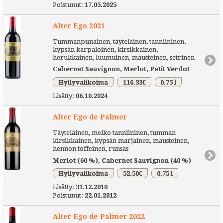
Poistunut:
17.05.2025
Alter Ego 2021
Tummanpunainen, täyteläinen, tanniininen,
kypsän karpaloinen, kirsikkainen,
herukkainen, luumuinen, mausteinen, setrinen
Cabernet Sauvignon, Merlot, Petit Verdot
Hyllyvalikoima
116.33€
0.75 l
Lisätty:
06.10.2024
Alter Ego de Palmer
Täyteläinen, melko tanniininen, tumman
kirsikkainen, kypsän marjainen, mausteinen,
hennon toffeinen, runsas
Merlot (60 %), Cabernet Sauvignon (40 %)
Hyllyvalikoima
52.50€
0.75 l
Lisätty:
31.12.2010
Poistunut:
22.01.2012
Alter Ego de Palmer 2022