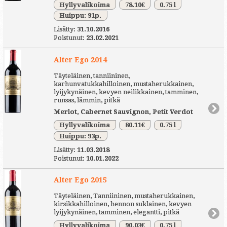
Hyllyvalikoima
78.10€
0.75 l
Huippu: 91p.
Lisätty:
31.10.2016
Poistunut:
23.02.2021
Alter Ego 2014
Täyteläinen, tanniininen,
karhunvatukkahilloinen, mustaherukkainen,
lyijykynäinen, kevyen neilikkainen, tamminen,
runsas, lämmin, pitkä
Merlot, Cabernet Sauvignon, Petit Verdot
Hyllyvalikoima
80.11€
0.75 l
Huippu: 93p.
Lisätty:
11.03.2018
Poistunut:
10.01.2022
Alter Ego 2015
Täyteläinen, Tanniininen, mustaherukkainen,
kirsikkahilloinen, hennon suklainen, kevyen
lyijykynäinen, tamminen, elegantti, pitkä
Hyllyvalikoima
90.03€
0.75 l