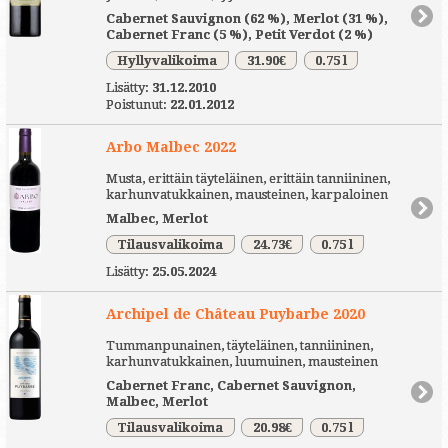
Cabernet Sauvignon (62 %), Merlot (31 %),
Cabernet Franc (5 %), Petit Verdot (2 %)
Hyllyvalikoima
31.90€
0.75 l
Lisätty:
31.12.2010
Poistunut:
22.01.2012
Arbo Malbec 2022
Musta, erittäin täyteläinen, erittäin tanniininen,
karhunvatukkainen, mausteinen, karpaloinen
Malbec, Merlot
Tilausvalikoima
24.73€
0.75 l
Lisätty:
25.05.2024
Archipel de Château Puybarbe 2020
Tummanpunainen, täyteläinen, tanniininen,
karhunvatukkainen, luumuinen, mausteinen
Cabernet Franc, Cabernet Sauvignon,
Malbec, Merlot
Tilausvalikoima
20.98€
0.75 l