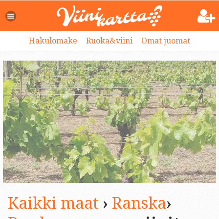
Hakulomake
Ruoka&viini
Omat juomat
Kaikki maat
›
Ranska
›