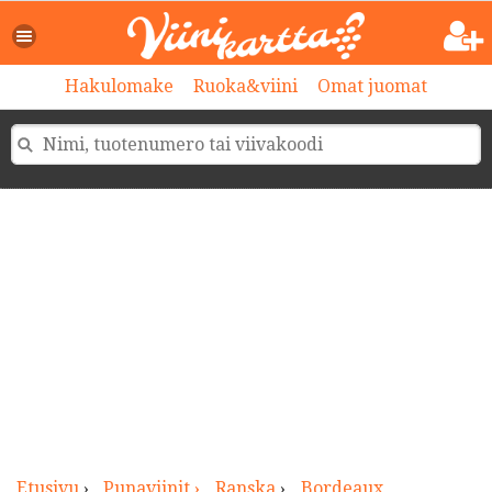
>
Hakulomake
Ruoka&viini
Omat juomat
Etusivu
›
Punaviinit ›
Ranska
›
Bordeaux