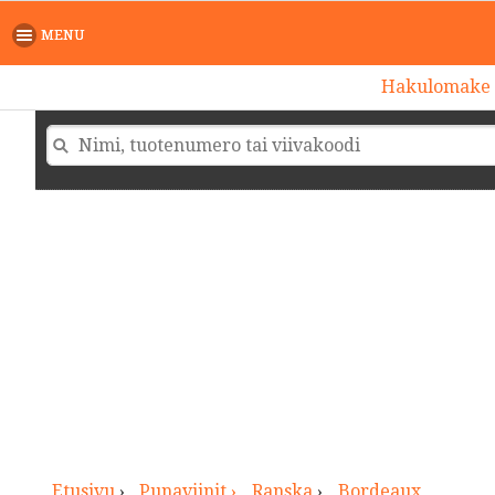
>
MENU
Hakulomake
Etusivu
›
Punaviinit ›
Ranska
›
Bordeaux