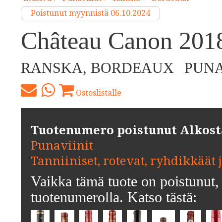
Poistunut myynnistä 06.10.2024
Château Canon 201
RANSKA, BORDEAUX
PUNA
Ostoslistalle
Tuotenumero poistunut Alkosta.
Punaviinit
Tanniiniset, rotevat, ryhdikkäät 
Vaikka tämä tuote on poistunut, 
tuotenumerolla. Katso tästä: