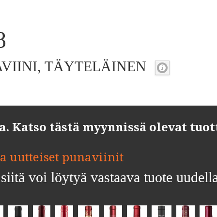
8
VIINI, TÄYTELÄINEN
 Katso tästä myynnissä olevat tuot
ja uutteiset punaviinit
siitä voi löytyä vastaava tuote uudell