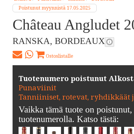
Poistunut myynnistä 17.05.2025
Château Angludet 2
RANSKA, BORDEAUX
Ostoslistalle
Tuotenumero poistunut Alkosta.
Punaviinit
Tanniiniset, rotevat, ryhdikkäät 
Vaikka tämä tuote on poistunut, 
tuotenumerolla. Katso tästä: