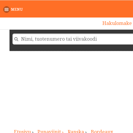
>
MENU
Hakulomake
Etusivu
›
Punaviinit ›
Ranska
›
Bordeaux