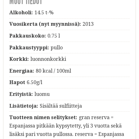
MUUT TIEDOT
Alkoholi:
14.5 t-%
Vuosikerta (nyt myynnissä):
2013
Pakkauskoko:
0.75 l
Pakkaustyyppi:
pullo
Korkki:
luonnonkorkki
Energiaa:
80 kcal / 100ml
Hapot
6.50g/l
Erityistä:
luomu
Lisätietoja:
Sisältää sulfiitteja
Tuotteen nimen selitykset:
gran reserva =
Espanjassa pitkään kypsytetty, yli 3 vuotta sekä
lisäksi pari vuotta pullossa. reserva = Espanjassa