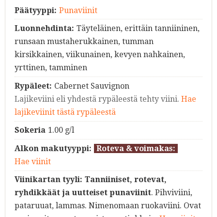
Päätyyppi:
Punaviinit
Luonnehdinta:
Täyteläinen, erittäin tanniininen,
runsaan mustaherukkainen, tumman
kirsikkainen, viikunainen, kevyen nahkainen,
yrttinen, tamminen
Rypäleet:
Cabernet Sauvignon
Lajikeviini eli yhdestä rypäleestä tehty viini.
Hae
lajikeviinit tästä rypäleestä
Sokeria
1.00 g/l
Alkon makutyyppi:
Roteva & voimakas:
Hae viinit
Viinikartan tyyli:
Tanniiniset, rotevat,
ryhdikkäät ja uutteiset punaviinit
. Pihviviini,
pataruuat, lammas. Nimenomaan ruokaviini. Ovat