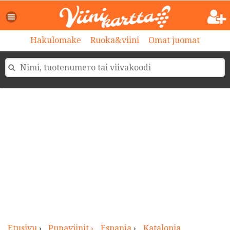
>
Hakulomake
Ruoka&viini
Omat juomat
Etusivu
›
Punaviinit ›
Espanja
›
Katalonia