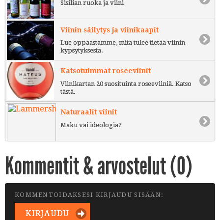
Sisilian ruoka ja viini
Viinin säilytys ja viinikaapit
Lue oppaastamme, mitä tulee tietää viinin
kypsytyksestä.
Katsotuimmat roseeviinit
Viinikartan 20 suosituinta roseeviiniä. Katso
tästä.
Naturaalit viinit
Maku vai ideologia?
Kommentit & arvostelut (
0
)
KOMMENTOIDAKSESI KIRJAUDU SISÄÄN:
KIRJAUDU