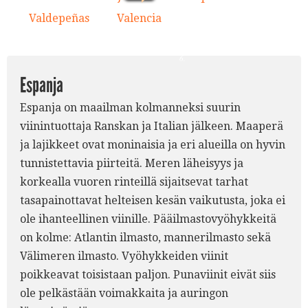
Valdepeñas
Valencia
10.
11.
9.
5.
10.
11.
6.
Espanja
Espanja on maailman kolmanneksi suurin
viinintuottaja Ranskan ja Italian jälkeen. Maaperä
ja lajikkeet ovat moninaisia ja eri alueilla on hyvin
tunnistettavia piirteitä. Meren läheisyys ja
korkealla vuoren rinteillä sijaitsevat tarhat
tasapainottavat helteisen kesän vaikutusta, joka ei
ole ihanteellinen viinille. Pääilmastovyöhykkeitä
on kolme: Atlantin ilmasto, mannerilmasto sekä
Välimeren ilmasto. Vyöhykkeiden viinit
poikkeavat toisistaan paljon. Punaviinit eivät siis
ole pelkästään voimakkaita ja auringon