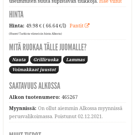
useimmiten suuta supistavan tiukkoja.
Hae viinit
HINTA
Hinta:
49.98
€ ( 66.64 €/l)
Pantit
(Huom! Tarkista viimeisin hinta Alkosta)
MITÄ RUOKAA TÄLLE JUOMALLE?
Nauta
Grilliruoka
Lammas
Voimakkaat juustot
SAATAVUUS ALKOSSA
Alkon tuotenumero:
465267
Myynnissä:
On ollut aiemmin Alkossa myynnissä
perusvalikoimassa. Poistunut 02.12.2021.