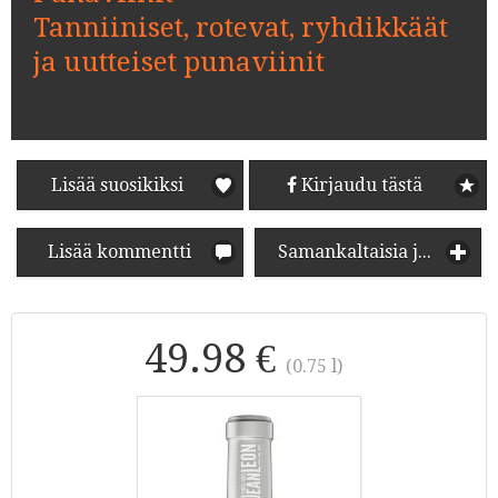
Tanniiniset, rotevat, ryhdikkäät
ja uutteiset punaviinit
Lisää suosikiksi
Kirjaudu tästä
Lisää kommentti
Samankaltaisia juomia
49.98 €
(0.75 l)