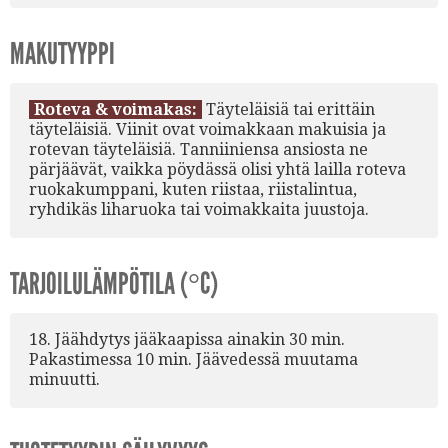
MAKUTYYPPI
Roteva & voimakas:
Täyteläisiä tai erittäin
täyteläisiä. Viinit ovat voimakkaan makuisia ja
rotevan täyteläisiä. Tanniiniensa ansiosta ne
pärjäävät, vaikka pöydässä olisi yhtä lailla roteva
ruokakumppani, kuten riistaa, riistalintua,
ryhdikäs liharuoka tai voimakkaita juustoja.
TARJOILULÄMPÖTILA (°C)
18. Jäähdytys jääkaapissa ainakin 30 min.
Pakastimessa 10 min. Jäävedessä muutama
minuutti.