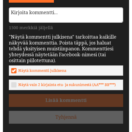
1500 merkkiä jäljellä
"Näytä kommentti julkisena" tarkoittaa kaikille
näkyvää kommenttia. Poista täppä, jos haluat
tehdä yksityisen muistiinpanon. Kommenttiesi
yhteydessä näytetään Facebook-nimesi (tai
osittain piilotettuna).
Näytä kommentti julkisena
Näytä vain 2 kirjainta etu- ja sukunimestä (AA*** BB***)
Lisää kommentti
Tyhjennä