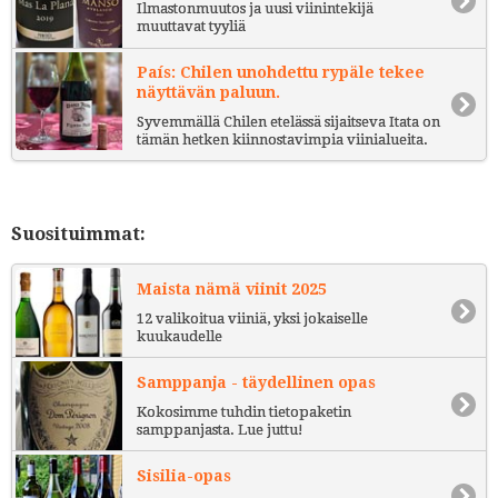
Ilmastonmuutos ja uusi viinintekijä
muuttavat tyyliä
País: Chilen unohdettu rypäle tekee
näyttävän paluun.
Syvemmällä Chilen etelässä sijaitseva Itata on
tämän hetken kiinnostavimpia viinialueita.
Suosituimmat:
Maista nämä viinit 2025
12 valikoitua viiniä, yksi jokaiselle
kuukaudelle
Samppanja - täydellinen opas
Kokosimme tuhdin tietopaketin
samppanjasta. Lue juttu!
Sisilia-opas