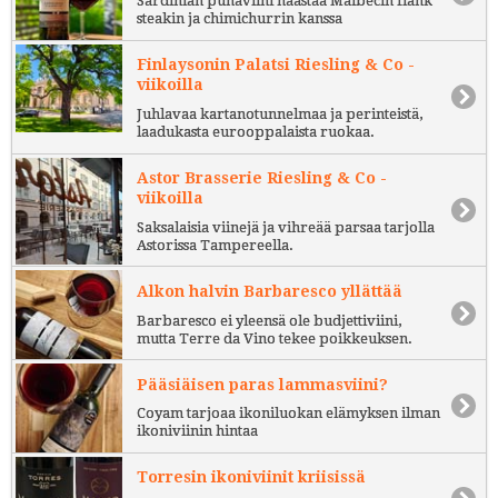
Sardinian punaviini haastaa Malbecin flank
steakin ja chimichurrin kanssa
Finlaysonin Palatsi Riesling & Co -
viikoilla
Juhlavaa kartanotunnelmaa ja perinteistä,
laadukasta eurooppalaista ruokaa.
Astor Brasserie Riesling & Co -
viikoilla
Saksalaisia viinejä ja vihreää parsaa tarjolla
Astorissa Tampereella.
Alkon halvin Barbaresco yllättää
Barbaresco ei yleensä ole budjettiviini,
mutta Terre da Vino tekee poikkeuksen.
Pääsiäisen paras lammasviini?
Coyam tarjoaa ikoniluokan elämyksen ilman
ikoniviinin hintaa
Torresin ikoniviinit kriisissä