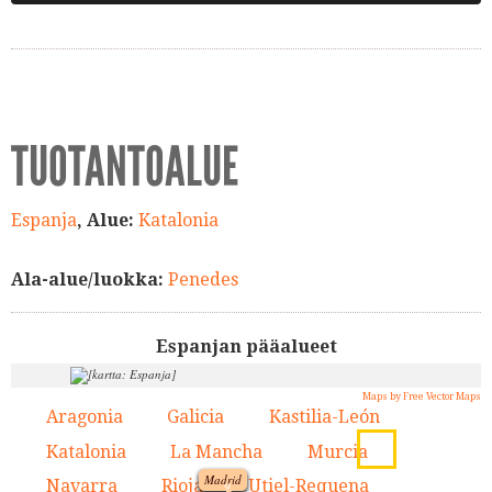
TUOTANTOALUE
Espanja
, Alue:
Katalonia
Ala-alue/luokka:
Penedes
Espanjan pääalueet
Maps by Free Vector Maps
7.
2.
Aragonia
Galicia
Kastilia-León
1.
2.
3.
8.
3.
4.
Katalonia
La Mancha
Murcia
1.
4.
5.
6.
Madrid
Navarra
Rioja
Utiel-Requena
7.
8.
9.