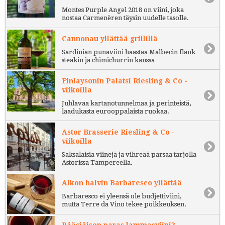
Montes Purple Angel 2018 on viini, joka
nostaa Carmenèren täysin uudelle tasolle.
Cannonau yllättää grillillä
Sardinian punaviini haastaa Malbecin flank
steakin ja chimichurrin kanssa
Finlaysonin Palatsi Riesling & Co -
viikoilla
Juhlavaa kartanotunnelmaa ja perinteistä,
laadukasta eurooppalaista ruokaa.
Astor Brasserie Riesling & Co -
viikoilla
Saksalaisia viinejä ja vihreää parsaa tarjolla
Astorissa Tampereella.
Alkon halvin Barbaresco yllättää
Barbaresco ei yleensä ole budjettiviini,
mutta Terre da Vino tekee poikkeuksen.