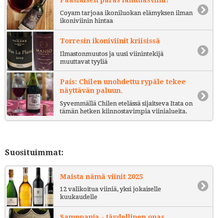
Pääsiäisen paras lammasviini?
Coyam tarjoaa ikoniluokan elämyksen ilman
ikoniviinin hintaa
Torresin ikoniviinit kriisissä
Ilmastonmuutos ja uusi viinintekijä
muuttavat tyyliä
País: Chilen unohdettu rypäle tekee
näyttävän paluun.
Syvemmällä Chilen etelässä sijaitseva Itata on
tämän hetken kiinnostavimpia viinialueita.
Suosituimmat:
Maista nämä viinit 2025
12 valikoitua viiniä, yksi jokaiselle
kuukaudelle
Samppanja - täydellinen opas