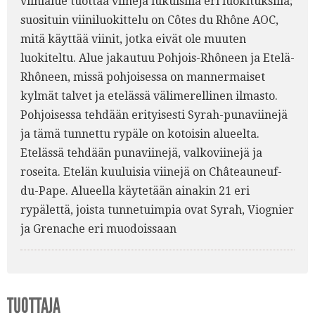
viinialue tuottaa viinejä lukuisilla eri luokituksilla;
suosituin viiniluokittelu on Côtes du Rhône AOC,
mitä käyttää viinit, jotka eivät ole muuten
luokiteltu. Alue jakautuu Pohjois-Rhôneen ja Etelä-
Rhôneen, missä pohjoisessa on mannermaiset
kylmät talvet ja etelässä välimerellinen ilmasto.
Pohjoisessa tehdään erityisesti Syrah-punaviinejä
ja tämä tunnettu rypäle on kotoisin alueelta.
Etelässä tehdään punaviinejä, valkoviinejä ja
roseita. Etelän kuuluisia viinejä on Châteauneuf-
du-Pape. Alueella käytetään ainakin 21 eri
rypälettä, joista tunnetuimpia ovat Syrah, Viognier
ja Grenache eri muodoissaan
TUOTTAJA