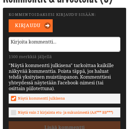
KOMMENTOIDAKSESI KIRJAUDU SISÄÄN:
KIRJAUDU
1500 merkkiä jäljellä
"Näytä kommentti julkisena" tarkoittaa kaikille
näkyvää kommenttia. Poista täppä, jos haluat
tehdä yksityisen muistiinpanon. Kommenttiesi
yhteydessä näytetään Facebook-nimesi (tai
osittain piilotettuna).
Näytä kommentti julkisena
Näytä vain 2 kirjainta etu- ja sukunimestä (AA*** BB***)
Lisää kommentti