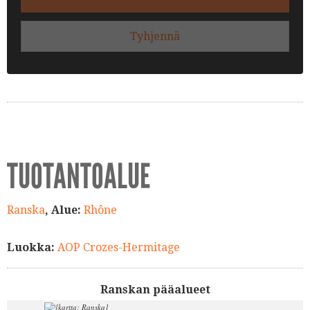
Tyhjennä
TUOTANTOALUE
Ranska
, Alue:
Rhône
Luokka:
AOP Crozes-Hermitage
Ranskan pääalueet