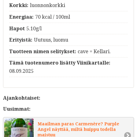
Korkki:
luonnonkorkki
Energiaa:
70 kcal / 100ml
Hapot
5.10g/l
Erityistä:
Uutuus, luomu
Tuotteen nimen selitykset:
cave = Kellari.
Tämä tuotenumero lisätty Viinikartalle:
08.09.2025
Ajankohtaiset:
Uusimmat:
Maailman paras Carmenère? Purple
Angel näyttää, miltä huippu todella
maistuu