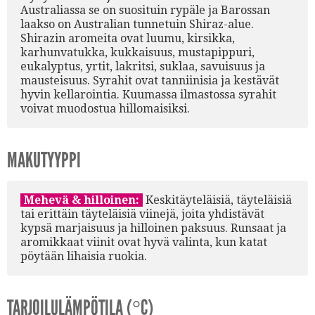
Australiassa se on suosituin rypäle ja Barossan
laakso on Australian tunnetuin Shiraz-alue.
Shirazin aromeita ovat luumu, kirsikka,
karhunvatukka, kukkaisuus, mustapippuri,
eukalyptus, yrtit, lakritsi, suklaa, savuisuus ja
mausteisuus. Syrahit ovat tanniinisia ja kestävät
hyvin kellarointia. Kuumassa ilmastossa syrahit
voivat muodostua hillomaisiksi.
MAKUTYYPPI
Mehevä & hilloinen:
Keskitäyteläisiä, täyteläisiä
tai erittäin täyteläisiä viinejä, joita yhdistävät
kypsä marjaisuus ja hilloinen paksuus. Runsaat ja
aromikkaat viinit ovat hyvä valinta, kun katat
pöytään lihaisia ruokia.
TARJOILULÄMPÖTILA (°C)