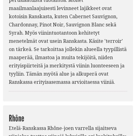
peruslaatuista tuotantoa. Monet
maailmanlaajuisesti levinneet lajikkeet ovat
kotoisin Ranskasta, kuten Cabernet Sauvignon,
Chardonnay, Pinot Noir, Sauvignon Blanc sekä
Syrah. Myös viinintuotantoon kehitetyt
menetelmät ovat usein Ranskasta. Käsite 'terroir'
on tärkeä. Se tarkoittaa jollekin alueella tyypillistä
maaperää, ilmastoa ja muita tekijöitä, niiden
erityispiirteitä ja merkitystä viinin luonteeseen ja
tyyliin. Tämän myötä alue ja alkuperä ovat
Ranskassa erityisasemassa arvioitaessa viiniä.
Rhône
Etelä-Ranskassa Rhône-joen varrella sijaitseva