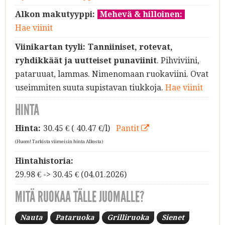
Alkon makutyyppi:
Mehevä & hilloinen:
Hae viinit
Viinikartan tyyli:
Tanniiniset, rotevat,
ryhdikkäät ja uutteiset punaviinit
. Pihviviini,
pataruuat, lammas. Nimenomaan ruokaviini. Ovat
useimmiten suuta supistavan tiukkoja.
Hae viinit
HINTA
Hinta:
30.45
€ ( 40.47 €/l)
Pantit
(Huom! Tarkista viimeisin hinta Alkosta)
Hintahistoria:
29.98 € -> 30.45 € (04.01.2026)
MITÄ RUOKAA TÄLLE JUOMALLE?
Nauta
Pataruoka
Grilliruoka
Sienet