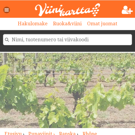
>
Hakulomake
Ruoka&viini
Omat juomat
Etusivu
›
Punaviinit ›
Ranska
›
Rhône