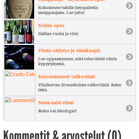
Kokosimme tuhdin tietopaketin
samppanjasta. Lue juttu!
Sisilia-opas
Sisilian ruoka ja viini
Viinin säilytys ja viinikaapit
Lue oppaastamme, mitä tulee tietää viinin
kypsytyksestä.
Katsotuimmat valkoviinit
Viinikartan 20 suosituinta valkoviiniä. Katso
tästä.
Naturaalit viinit
Maku vai ideologia?
Kommentit & arvostelut (
0
)