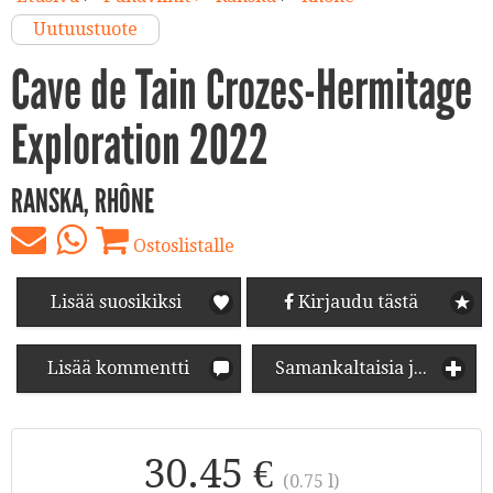
Uutuustuote
Cave de Tain Crozes-Hermitage
Exploration 2022
RANSKA, RHÔNE
Ostoslistalle
Lisää suosikiksi
Kirjaudu tästä
Lisää kommentti
Samankaltaisia juomia
30.45 €
(0.75 l)