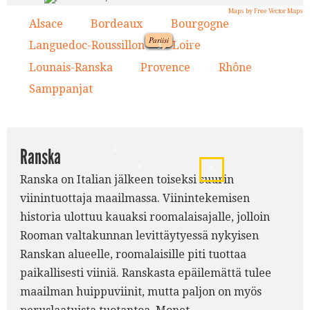
Maps by Free Vector Maps
Alsace
Bordeaux
Bourgogne
1.
2.
3.
Pariisi
9.
Languedoc-Roussillon
Loire
4.
5.
1.
Lounais-Ranska
Provence
Rhône
6.
7.
8.
5.
Samppanjat
9.
3.
2.
Ranska
6.
8.
Ranska on Italian jälkeen toiseksi suurin
7.
4.
viinintuottaja maailmassa. Viinintekemisen
historia ulottuu kauaksi roomalaisajalle, jolloin
Rooman valtakunnan levittäytyessä nykyisen
Ranskan alueelle, roomalaisille piti tuottaa
paikallisesti viiniä. Ranskasta epäilemättä tulee
maailman huippuviinit, mutta paljon on myös