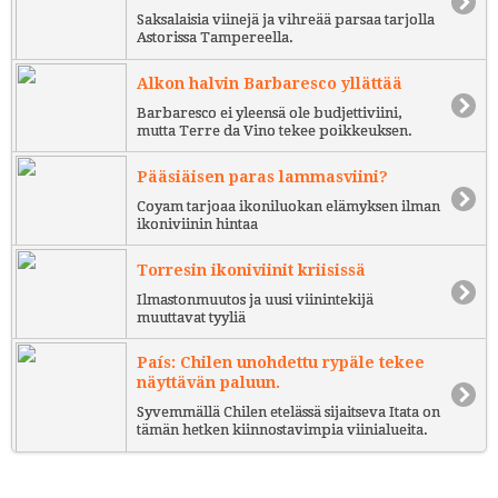
Saksalaisia viinejä ja vihreää parsaa tarjolla
Astorissa Tampereella.
Alkon halvin Barbaresco yllättää
Barbaresco ei yleensä ole budjettiviini,
mutta Terre da Vino tekee poikkeuksen.
Pääsiäisen paras lammasviini?
Coyam tarjoaa ikoniluokan elämyksen ilman
ikoniviinin hintaa
Torresin ikoniviinit kriisissä
Ilmastonmuutos ja uusi viinintekijä
muuttavat tyyliä
País: Chilen unohdettu rypäle tekee
näyttävän paluun.
Syvemmällä Chilen etelässä sijaitseva Itata on
tämän hetken kiinnostavimpia viinialueita.