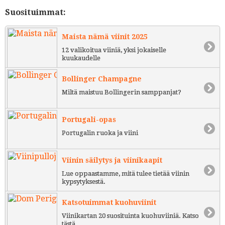
Suosituimmat:
Maista nämä viinit 2025
12 valikoitua viiniä, yksi jokaiselle
kuukaudelle
Bollinger Champagne
Miltä maistuu Bollingerin samppanjat?
Portugali-opas
Portugalin ruoka ja viini
Viinin säilytys ja viinikaapit
Lue oppaastamme, mitä tulee tietää viinin
kypsytyksestä.
Katsotuimmat kuohuviinit
Viinikartan 20 suosituinta kuohuviiniä. Katso
tästä.