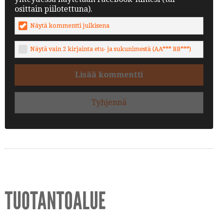
osittain piilotettuna).
Näytä kommentti julkisena
Näytä vain 2 kirjainta etu- ja sukunimestä (AA*** BB***)
Lisää kommentti
Tyhjennä
TUOTANTOALUE