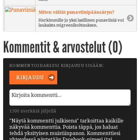
Miten vältät punaviinipäänsäryn?
Herkimmille jo yksi lasillinen punaviiniä voi
laukaista migreenikohtauksen.
Kommentit & arvostelut (
0
)
KOMMENTOIDAKSESI KIRJAUDU SISÄÄN:
KIRJAUDU
1500 merkkiä jäljellä
"Näytä kommentti julkisena" tarkoittaa kaikille
näkyvää kommenttia. Poista täppä, jos haluat
tehdä yksityisen muistiinpanon. Kommenttiesi
yhteydessä näytetään Facebook-nimesi (tai