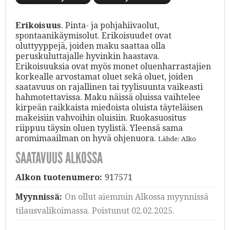
Erikoisuus
. Pinta- ja pohjahiivaolut,
spontaanikäymisolut. Erikoisuudet ovat
oluttyyppejä, joiden maku saattaa olla
peruskuluttajalle hyvinkin haastava.
Erikoisuuksia ovat myös monet oluenharrastajien
korkealle arvostamat oluet sekä oluet, joiden
saatavuus on rajallinen tai tyylisuunta vaikeasti
hahmotettavissa. Maku näissä oluissa vaihtelee
kirpeän raikkaista miedoista oluista täyteläisen
makeisiin vahvoihin oluisiin. Ruokasuositus
riippuu täysin oluen tyylistä. Yleensä sama
aromimaailman on hyvä ohjenuora.
Lähde: Alko
SAATAVUUS ALKOSSA
Alkon tuotenumero:
917571
Myynnissä:
On ollut aiemmin Alkossa myynnissä
tilausvalikoimassa. Poistunut 02.02.2025.