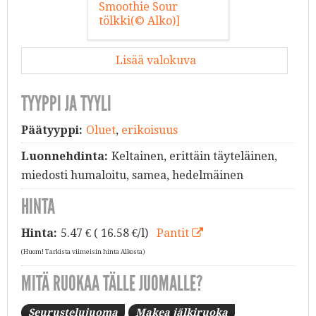
Lisää valokuva
TYYPPI JA TYYLI
Päätyyppi:
Oluet
,
erikoisuus
Luonnehdinta:
Keltainen, erittäin täyteläinen,
miedosti humaloitu, samea, hedelmäinen
HINTA
Hinta:
5.47
€ ( 16.58 €/l)
Pantit
(Huom! Tarkista viimeisin hinta Alkosta)
MITÄ RUOKAA TÄLLE JUOMALLE?
Seurustelujuoma
Makea jälkiruoka