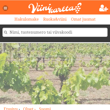
>
Hakulomake
Ruoka&viini
Omat juomat
Etusivu
›
Oluet ›
Suomi