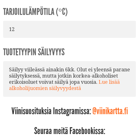
TARJOILULÄMPÖTILA (°C)
12
TUOTETYYPIN SÄILYVYYS
Säilyy viileässä ainakin 6kk. Olut ei yleensä parane
säilytyksessä, mutta jotkin korkea-alkoholiset
erikoisoluet voivat säilyä jopa vuosia.
Lue lisää
alkoholijuomien säilyvyydestä
Viinisuosituksia Instagramissa:
@viinikartta.fi
Seuraa meitä Facebookissa: