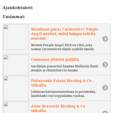
Ajankohtaiset:
Uusimmat:
Maailman paras Carmenère? Purple
Angel näyttää, miltä huippu todella
maistuu
Montes Purple Angel 2018 on viini, joka
nostaa Carmenèren täysin uudelle tasolle.
Cannonau yllättää grillillä
Sardinian punaviini haastaa Malbecin flank
steakin ja chimichurrin kanssa
Finlaysonin Palatsi Riesling & Co -
viikoilla
Juhlavaa kartanotunnelmaa ja perinteistä,
laadukasta eurooppalaista ruokaa.
Astor Brasserie Riesling & Co -
viikoilla