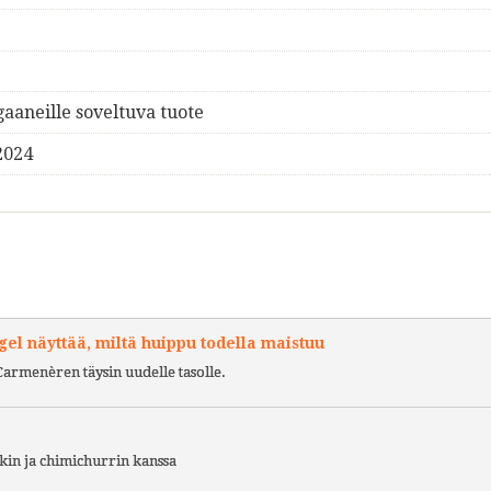
gaaneille soveltuva tuote
2024
l näyttää, miltä huippu todella maistuu
Carmenèren täysin uudelle tasolle.
kin ja chimichurrin kanssa