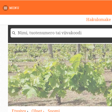
>
MENU
Hakulomake
Etusivu
›
Oluet ›
Suomi