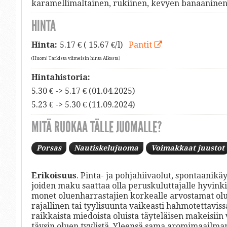
karamellimaltainen, rukiinen, kevyen banaaninen
HINTA
Hinta:
5.17
€ ( 15.67 €/l)
Pantit
(Huom! Tarkista viimeisin hinta Alkosta)
Hintahistoria:
5.30 € -> 5.17 € (01.04.2025)
5.23 € -> 5.30 € (11.09.2024)
MITÄ RUOKAA TÄLLE JUOMALLE?
Porsas
Nautiskelujuoma
Voimakkaat juustot
Erikoisuus
. Pinta- ja pohjahiivaolut, spontaanikä
joiden maku saattaa olla peruskuluttajalle hyvink
monet oluenharrastajien korkealle arvostamat olue
rajallinen tai tyylisuunta vaikeasti hahmotettavis
raikkaista miedoista oluista täyteläisen makeisiin
täysin oluen tyylistä. Yleensä sama aromimaailma