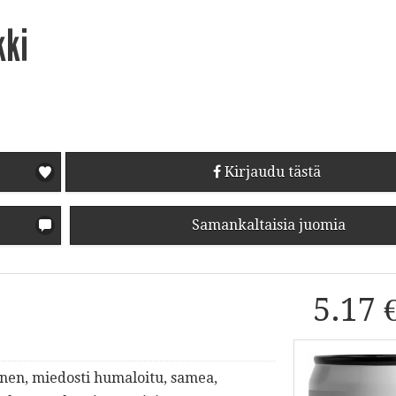
kki
Kirjaudu tästä
Samankaltaisia juomia
5.17 
inen, miedosti humaloitu, samea,