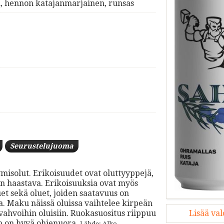
, hennon katajanmarjainen, runsas
Seurustelujuoma
ymisolut. Erikoisuudet ovat oluttyyppejä,
in haastava. Erikoisuuksia ovat myös
t sekä oluet, joiden saatavuus on
sa. Maku näissä oluissa vaihtelee kirpeän
 vahvoihin oluisiin. Ruokasuositus riippuu
Lisää va
n on hyvä ohjenuora.
Lähde: Alko