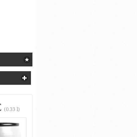
€
(0.33 l)