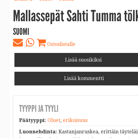
Mallassepät Sahti Tumma töl
SUOMI
Ostoslistalle
Lisää suosikiksi
Lisää kommentti
TYYPPI JA TYYLI
Päätyyppi:
Oluet
,
erikoisuus
Luonnehdinta:
Kastanjanruskea, erittäin täytelä