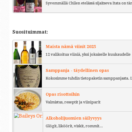
Syvemmällä Chilen etelässä sijaitseva Itata on t
Suosituimmat:
Maista nämä viinit 2025
12 valikoitua viiniä, yksi jokaiselle kuukaudelle
Samppanja - täydellinen opas
Kokosimme tuhdin tietopaketin samppanjasta. L
Opas risottoihin
Valmistus, reseptit ja viiniparit
Alkoholijuomien säilyvyys
Glögit, liköörit, viskit, rommit...