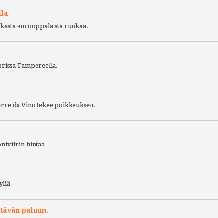
lla
ukasta eurooppalaista ruokaa.
torissa Tampereella.
Terre da Vino tekee poikkeuksen.
niviinin hintaa
yliä
ttävän paluun.