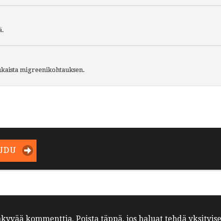
ä.
aukaista migreenikohtauksen.
UDU
äkyvää kommenttia. Poista täppä, jos haluat tehdä yksityis