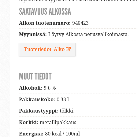
SAATAVUUS ALKOSSA
Alkon tuotenumero:
946423
Myynnissä:
Löytyy Alkosta perusvalikoimasta.
Tuotetiedot: Alko
MUUT TIEDOT
Alkoholi:
9 t-%
Pakkauskoko:
0.33 l
Pakkaustyyppi:
tölkki
Korkki:
metallipakkaus
Energiaa:
80 kcal / 100ml