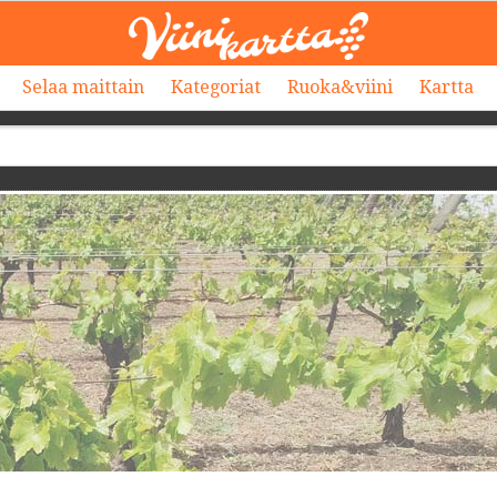
Selaa maittain
Kategoriat
Ruoka&viini
Kartta