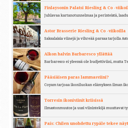
Finlaysonin Palatsi Riesling & Co -viikoi
Juhlavaa kartanotunnelmaa ja perinteistä, laad
Astor Brasserie Riesling & Co -viikoilla
Saksalaisia viinejä ja vihreää parsaa tarjolla As
Alkon halvin Barbaresco yllättää
Barbaresco ei yleensä ole budjettiviini, mutta 
Pääsiäisen paras lammasviini?
Coyam tarjoaa ikoniluokan elämyksen ilman iko
Torresin ikoniviinit kriisissä
Ilmastonmuutos ja uusi viinintekijä muuttavat ty
País: Chilen unohdettu rypäle tekee näy