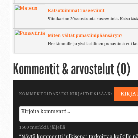
Katsotuimmat roseeviinit
Viinikartan 20 suosituinta roseeviiniä. Katso täst
Miten vältät punaviinipäänsäryn?
Herkimmille jo yksi lasillinen punaviiniä voi l
Kommentit & arvostelut (
0
)
KIRJA
KOMMENTOIDAKSESI KIRJAUDU SISÄÄN:
1500 merkkiä jäljellä
"Näytä kommentti julkisena" tarkoittaa kaikille n