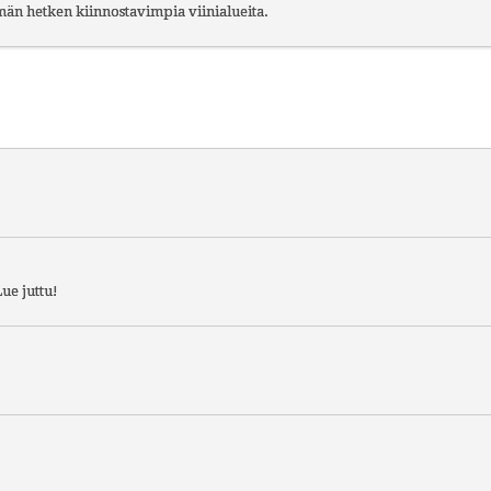
ämän hetken kiinnostavimpia viinialueita.
ue juttu!