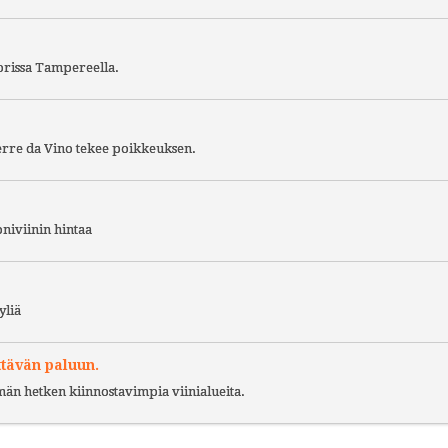
torissa Tampereella.
Terre da Vino tekee poikkeuksen.
niviinin hintaa
yliä
ttävän paluun.
ämän hetken kiinnostavimpia viinialueita.