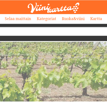
Selaa maittain
Kategoriat
Ruoka&viini
Kartta