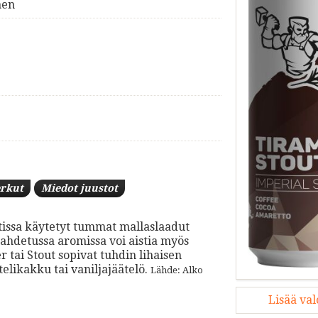
nen
rkut
Miedot juustot
outissa käytetyt tummat mallaslaadut
aahdetussa aromissa voi aistia myös
 tai Stout sopivat tuhdin lihaisen
likakku tai vaniljajäätelö.
Lähde: Alko
Lisää va