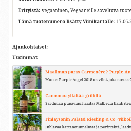
Erityistä:
vegaaninen, Vegaaneille soveltuva tuot
Tämä tuotenumero lisätty Viinikartalle:
17.05.
Ajankohtaiset:
Uusimmat:
Maailman paras Carmenère? Purple Ange
Montes Purple Angel 2018 on viini, joka nostaa 
Cannonau yllättää grillillä
Sardinian punaviini haastaa Malbecin flank stea
Finlaysonin Palatsi Riesling & Co -viikoi
Juhlavaa kartanotunnelmaa ja perinteistä, laad