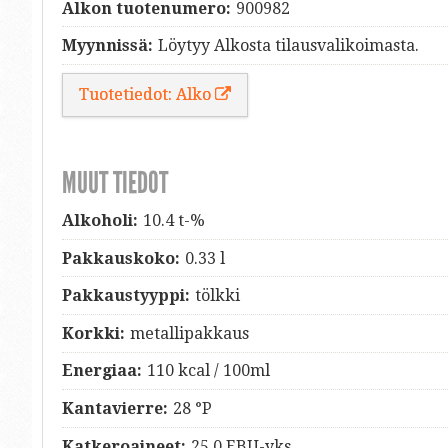
Alkon tuotenumero:
900982
Myynnissä:
Löytyy Alkosta tilausvalikoimasta.
Tuotetiedot: Alko
MUUT TIEDOT
Alkoholi:
10.4 t-%
Pakkauskoko:
0.33 l
Pakkaustyyppi:
tölkki
Korkki:
metallipakkaus
Energiaa:
110 kcal / 100ml
Kantavierre:
28 °P
Katkeroaineet:
25.0 EBU-yks.