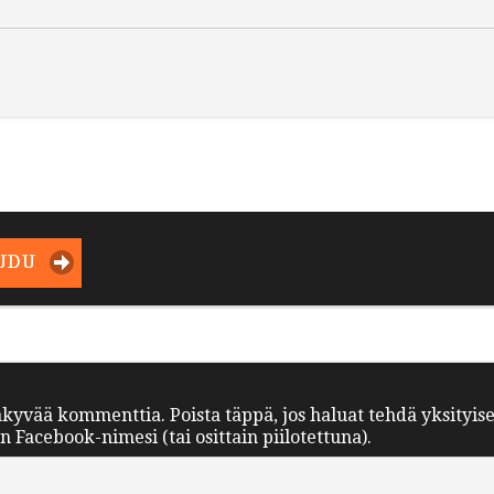
UDU
äkyvää kommenttia. Poista täppä, jos haluat tehdä yksityis
Facebook-nimesi (tai osittain piilotettuna).