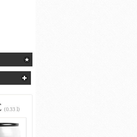
€
(0.33 l)