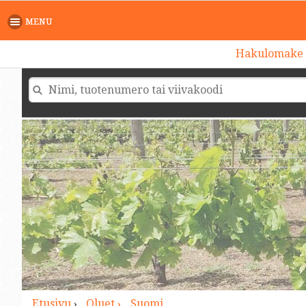
>
MENU
Hakulomake
Etusivu
›
Oluet ›
Suomi