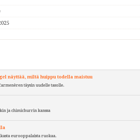
e
2025
l näyttää, miltä huippu todella maistuu
Carmenèren täysin uudelle tasolle.
kin ja chimichurrin kanssa
lla
ukasta eurooppalaista ruokaa.