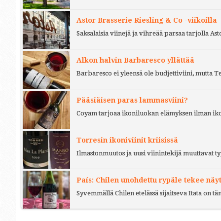
Astor Brasserie Riesling & Co -viikoilla
Saksalaisia viinejä ja vihreää parsaa tarjolla As
Alkon halvin Barbaresco yllättää
Barbaresco ei yleensä ole budjettiviini, mutta 
Pääsiäisen paras lammasviini?
Coyam tarjoaa ikoniluokan elämyksen ilman iko
Torresin ikoniviinit kriisissä
Ilmastonmuutos ja uusi viinintekijä muuttavat ty
País: Chilen unohdettu rypäle tekee näy
Syvemmällä Chilen etelässä sijaitseva Itata on t