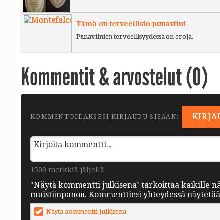
Tämä on terveellisin punaviini
Punaviinien terveellisyydessä on eroja.
Kommentit & arvostelut (
0
)
KIRJA
KOMMENTOIDAKSESI KIRJAUDU SISÄÄN:
1500 merkkiä jäljellä
"Näytä kommentti julkisena" tarkoittaa kaikille n
muistiinpanon. Kommenttiesi yhteydessä näytetään 
Näytä kommentti julkisena