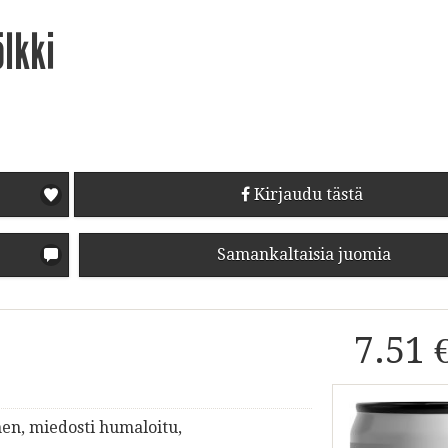
lkki
Kirjaudu tästä
Samankaltaisia juomia
7.51 
en, miedosti humaloitu,