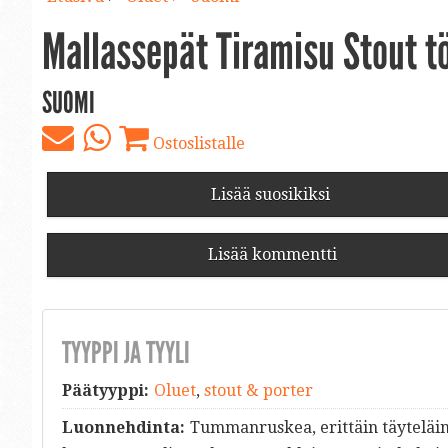
Mallassepät Tiramisu Stout tö
SUOMI
Ostoslistalle
Lisää suosikiksi
Lisää kommentti
TYYPPI JA TYYLI
Päätyyppi:
Oluet
,
stout & porter
Luonnehdinta:
Tummanruskea, erittäin täyteläin