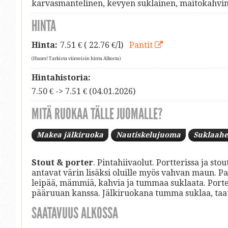
karvasmantelinen, kevyen suklainen, maitokahvi
HINTA
Hinta:
7.51
€ ( 22.76 €/l)
Pantit
(Huom! Tarkista viimeisin hinta Alkosta)
Hintahistoria:
7.50 € -> 7.51 € (04.01.2026)
MITÄ RUOKAA TÄLLE JUOMALLE?
Makea jälkiruoka
Nautiskelujuoma
Suklaahe
Stout & porter
. Pintahiivaolut. Portterissa ja st
antavat värin lisäksi oluille myös vahvan maun. P
leipää, mämmiä, kahvia ja tummaa suklaata. Porter
pääruuan kanssa. Jälkiruokana tumma suklaa, taate
SAATAVUUS ALKOSSA