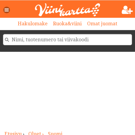
>
Hakulomake
Ruoka&viini
Omat juomat
Etusivu
›
Oluet ›
Suomi