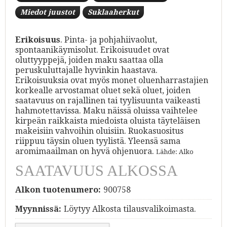
Miedot juustot
Suklaaherkut
Erikoisuus
. Pinta- ja pohjahiivaolut,
spontaanikäymisolut. Erikoisuudet ovat
oluttyyppejä, joiden maku saattaa olla
peruskuluttajalle hyvinkin haastava.
Erikoisuuksia ovat myös monet oluenharrastajien
korkealle arvostamat oluet sekä oluet, joiden
saatavuus on rajallinen tai tyylisuunta vaikeasti
hahmotettavissa. Maku näissä oluissa vaihtelee
kirpeän raikkaista miedoista oluista täyteläisen
makeisiin vahvoihin oluisiin. Ruokasuositus
riippuu täysin oluen tyylistä. Yleensä sama
aromimaailman on hyvä ohjenuora.
Lähde: Alko
SAATAVUUS ALKOSSA
Alkon tuotenumero:
900758
Myynnissä:
Löytyy Alkosta tilausvalikoimasta.