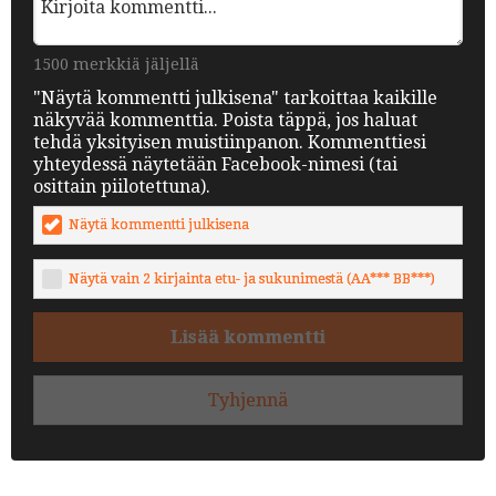
1500 merkkiä jäljellä
"Näytä kommentti julkisena" tarkoittaa kaikille
näkyvää kommenttia. Poista täppä, jos haluat
tehdä yksityisen muistiinpanon. Kommenttiesi
yhteydessä näytetään Facebook-nimesi (tai
osittain piilotettuna).
Näytä kommentti julkisena
Näytä vain 2 kirjainta etu- ja sukunimestä (AA*** BB***)
Lisää kommentti
Tyhjennä