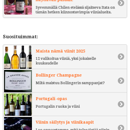
Syvemmällä Chilen etelässä sijaitseva Itata on
tämän hetken kiinnostavimpia viinialueita.
Suosituimmat:
Maista nämä viinit 2025
12 valikoitua viiniä, yksi jokaiselle
kuukaudelle
Bollinger Champagne
Miltä maistuu Bollingerin samppanjat?
Portugali-opas
Portugalin ruoka ja viini
Viinin säilytys ja viinikaapit
Lue oppaastamme, mitä tulee tietää viinin