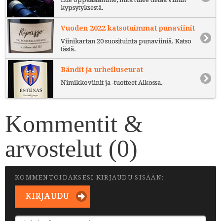
kypsytyksestä.
Vuoden 2022 katsotuimmat punaviinit
Viinikartan 20 suosituinta punaviiniä. Katso
tästä.
Bändit ja urheiluseurat
Nimikkoviinit ja -tuotteet Alkossa.
Kommentit &
arvostelut (
0
)
KOMMENTOIDAKSESI KIRJAUDU SISÄÄN:
KIRJAUDU