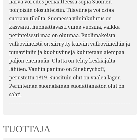
harva voi edes periaatteessa sopia Suomen
pohjoisiin olosuhteisiin. Tilaviinejä voi ostaa
suoraan tiloilta. Suomessa viininkulutus on
kasvanut huomattavasti viime vuosina, vaikka
perinteisesti maa on olutmaa. Puolimakeista
valkoviineistä on siirrytty kuiviin valkoviineihin ja
punaviiniin ja kuohuviinejä kulutetaan aiempaa
paljon enemmän. Olutta on tehty keskiajalta
lähtien. Vanhin panimo on Sinebrychoff,
perustettu 1819. Suosituin olut on vaalea lager.
Perinteinen suomalainen suodattamaton olut on
sahti.
TUOTTAJA