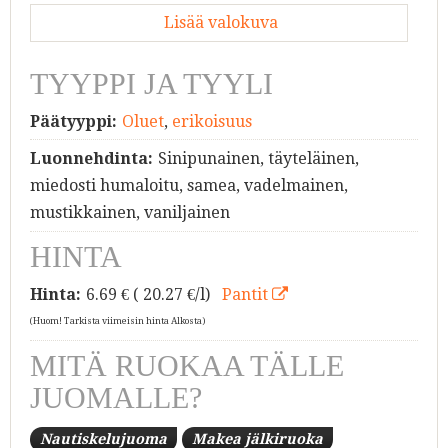
Lisää valokuva
TYYPPI JA TYYLI
Päätyyppi:
Oluet
,
erikoisuus
Luonnehdinta:
Sinipunainen, täyteläinen,
miedosti humaloitu, samea, vadelmainen,
mustikkainen, vaniljainen
HINTA
Hinta:
6.69
€ ( 20.27 €/l)
Pantit
(Huom! Tarkista viimeisin hinta Alkosta)
MITÄ RUOKAA TÄLLE
JUOMALLE?
Nautiskelujuoma
Makea jälkiruoka