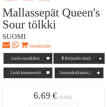
Mallassepät Queen's
Sour tölkki
SUOMI
Ostoslistalle
Lisää suosikiksi
Kirjaudu tästä
Lisää kommentti
Samankaltaisia juomia
6.69 €
(0.33 l)