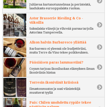
Juhlavaa kartanotunnelmaa ja perinteistä,
laadukasta eurooppalaista ruokaa.
Astor Brasserie Riesling & Co -
viikoilla
Saksalaisia viinejä ja vihreää parsaa tarjolla
Astorissa Tampereella.
Alkon halvin Barbaresco yllättää
Barbaresco ei yleensä ole budjettiviini,
mutta Terre da Vino tekee poikkeuksen.
Pääsiäisen paras lammasviini?
Coyam tarjoaa ikoniluokan elämyksen ilman
ikoniviinin hintaa
Torresin ikoniviinit kriisissä
Ilmastonmuutos ja uusi viinintekijä
muuttavat tyyliä
País: Chilen unohdettu rypäle tekee
näyttävän paluun.