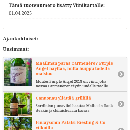
Tämä tuotenumero lisätty Viinikartalle:
01.04.2025
Ajankohtaiset:
Uusimmat:
Maailman paras Carmenère? Purple
Angel näyttää, miltä huippu todella
maistuu
Montes Purple Angel 2018 on viini, joka
nostaa Carmenèren täysin uudelle tasolle.
Cannonau yllättää grillillä
Sardinian punaviini haastaa Malbecin flank
steakin ja chimichurrin kanssa
Finlaysonin Palatsi Riesling & Co -
viikoilla