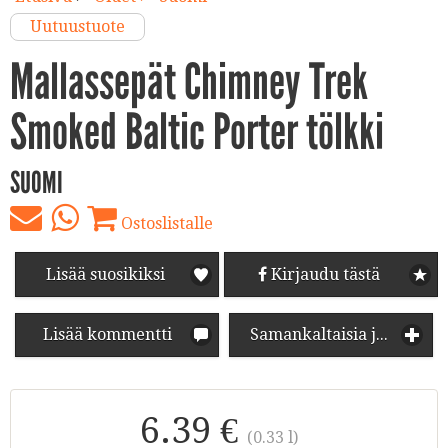
Uutuustuote
Mallassepät Chimney Trek
Smoked Baltic Porter tölkki
SUOMI
Ostoslistalle
Lisää suosikiksi
Kirjaudu tästä
Lisää kommentti
Samankaltaisia juomia
6.39 €
(0.33 l)