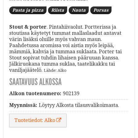
Pasta ja pizza
Riista
Nauta
Porsas
Stout & porter
. Pintahiivaolut. Portterissa ja
stoutissa käytetyt tummat mallaslaadut antavat
värin lisäksi oluille myös vahvan maun.
Paahdetussa aromissa voi aistia myös leipää,
mämmiä, kahvia ja tummaa suklaata. Porter tai
Stout sopivat tuhdin lihaisen pääruuan kanssa.
Jälkiruokana tumma suklaa, taatelikakku tai
vaniljajäätelö.
Lähde: Alko
SAATAVUUS ALKOSSA
Alkon tuotenumero:
902139
Myynnissä:
Löytyy Alkosta tilausvalikoimasta.
Tuotetiedot: Alko