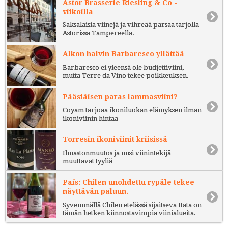
Astor Brasserie Riesling & Co -
viikoilla
Saksalaisia viinejä ja vihreää parsaa tarjolla
Astorissa Tampereella.
Alkon halvin Barbaresco yllättää
Barbaresco ei yleensä ole budjettiviini,
mutta Terre da Vino tekee poikkeuksen.
Pääsiäisen paras lammasviini?
Coyam tarjoaa ikoniluokan elämyksen ilman
ikoniviinin hintaa
Torresin ikoniviinit kriisissä
Ilmastonmuutos ja uusi viinintekijä
muuttavat tyyliä
País: Chilen unohdettu rypäle tekee
näyttävän paluun.
Syvemmällä Chilen etelässä sijaitseva Itata on
tämän hetken kiinnostavimpia viinialueita.