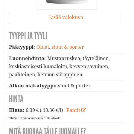
Lisää valokuva
TYYPPI JA TYYLI
Päätyyppi:
Oluet
,
stout & porter
Luonnehdinta:
Mustanruskea, täyteläinen,
keskiasteisesti humaloitu, kevyen savuinen,
paahteinen, hennon siirappinen
Alkon makutyyppi:
stout & porter
HINTA
Hinta:
6.39
€ ( 19.36 €/l)
Pantit
(Huom! Tarkista viimeisin hinta Alkosta)
MITÄ RUOKAA TÄLLE JUOMALLE?