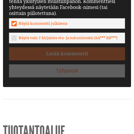
tehdä yksityisen muistiinpanon. Kommenttiesi
yhteydessä näytetään Facebook-nimesi (tai
osittain piilotettuna).
Näytä kommentti julkisena
Näytä vain 2 kirjainta etu- ja sukunimestä (AA*** BB***)
Lisää kommentti
Tyhjennä
TUOTANTOALUE