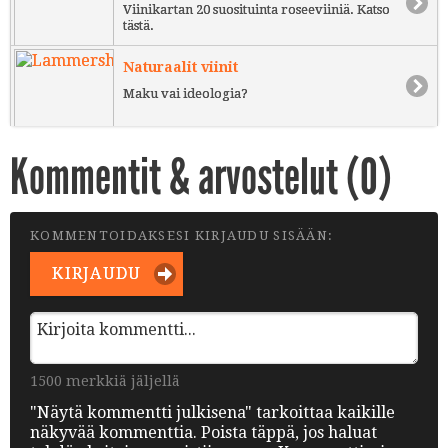
Viinikartan 20 suosituinta roseeviiniä. Katso
tästä.
Naturaalit viinit
Maku vai ideologia?
Kommentit & arvostelut (
0
)
KOMMENTOIDAKSESI KIRJAUDU SISÄÄN:
KIRJAUDU
1500 merkkiä jäljellä
"Näytä kommentti julkisena" tarkoittaa kaikille
näkyvää kommenttia. Poista täppä, jos haluat