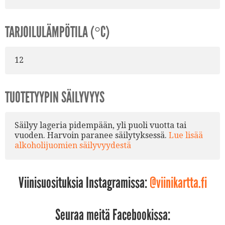
TARJOILULÄMPÖTILA (°C)
12
TUOTETYYPIN SÄILYVYYS
Säilyy lageria pidempään, yli puoli vuotta tai
vuoden. Harvoin paranee säilytyksessä.
Lue lisää
alkoholijuomien säilyvyydestä
Viinisuosituksia Instagramissa:
@viinikartta.fi
Seuraa meitä Facebookissa: