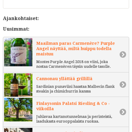
Ajankohtaiset:
Uusimmat:
Maailman paras Carmenère? Purple
Angel näyttää, miltä huippu todella
maistuu
Montes Purple Angel 2018 on viini, joka
nostaa Carmenèren täysin uudelle tasolle.
Cannonau yllättää grillillä
Sardinian punaviini haastaa Malbecin flank
steakin ja chimichurrin kanssa
Finlaysonin Palatsi Riesling & Co -
viikoilla
Juhlavaa kartanotunnelmaa ja perinteistä,
laadukasta eurooppalaista ruokaa.