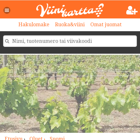
>
Hakulomake
Ruoka&viini
Omat juomat
Etusivu
›
Oluet ›
Suomi