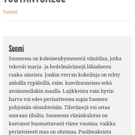
Suomi
Suomi
Suomessa on kolmisenkymmentä viinitilaa, jotka
tekevät marja- ja hedelmäviinejä lähialueen
raaka-aineista. Jonkin verran kokeiluja on tehty
aidoilla rypäleillä, esim. kasvihuoneissa sekä
avoimmellakin maalla. Lajikkeista vain hyvin
harva voi edes periaatteessa sopia Suomen
pohjoisiin olosuhteisiin. Tilaviinejä voi ostaa
suoraan tiloilta. Suomessa viininkulutus on
kasvanut huomattavasti viime vuosina, vaikka
perinteisesti maa on olutmaa. Puolimakeista