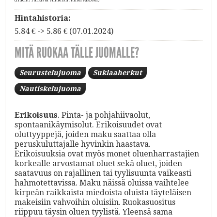
Hintahistoria:
5.84 € -> 5.86 € (07.01.2024)
MITÄ RUOKAA TÄLLE JUOMALLE?
Seurustelujuoma
Suklaaherkut
Nautiskelujuoma
Erikoisuus
. Pinta- ja pohjahiivaolut,
spontaanikäymisolut. Erikoisuudet ovat
oluttyyppejä, joiden maku saattaa olla
peruskuluttajalle hyvinkin haastava.
Erikoisuuksia ovat myös monet oluenharrastajien
korkealle arvostamat oluet sekä oluet, joiden
saatavuus on rajallinen tai tyylisuunta vaikeasti
hahmotettavissa. Maku näissä oluissa vaihtelee
kirpeän raikkaista miedoista oluista täyteläisen
makeisiin vahvoihin oluisiin. Ruokasuositus
riippuu täysin oluen tyylistä. Yleensä sama