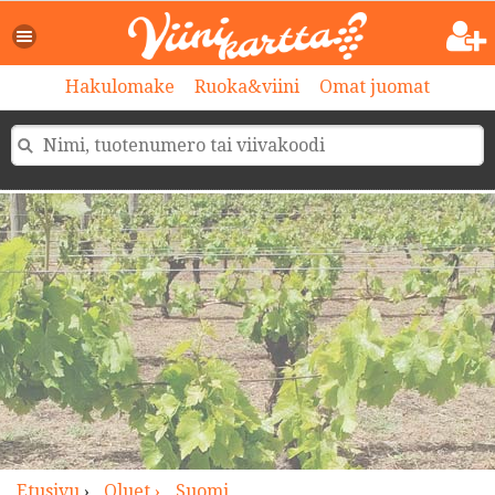
>
Hakulomake
Ruoka&viini
Omat juomat
Etusivu
›
Oluet ›
Suomi