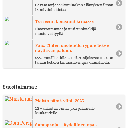
Coyam tarjoaa ikoniluokan elämyksen ilman
ikoniviinin hintaa
Torresin ikoniviinit kriisissä
Ilmastonmuutos ja uusi viinintekijä
muuttavat tyyliä
País: Chilen unohdettu rypäle tekee
näyttävän paluun.
Syvemmällä Chilen etelässä sijaitseva Itata on
tämän hetken kiinnostavimpia viinialueita.
Suosituimmat:
Maista nämä viinit 2025
12 valikoitua viiniä, yksi jokaiselle
kuukaudelle
Samppanja - täydellinen opas