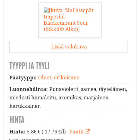
Lisää valokuva
TYYPPI JA TYYLI
Päätyyppi:
Oluet
,
erikoisuus
Luonnehdinta:
Punavioletti, samea, täyteläinen,
miedosti humaloitu, aromikas, marjainen,
herukkainen
HINTA
Hinta:
5.86
€ ( 17.76 €/l)
Pantit
(Huom! Tarkista viimeisin hinta Alkosta)