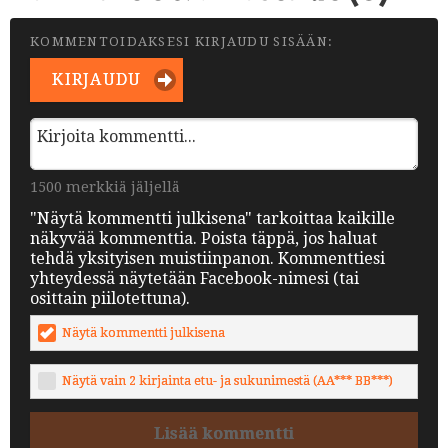
KOMMENTOIDAKSESI KIRJAUDU SISÄÄN:
KIRJAUDU
1500 merkkiä jäljellä
"Näytä kommentti julkisena" tarkoittaa kaikille
näkyvää kommenttia. Poista täppä, jos haluat
tehdä yksityisen muistiinpanon. Kommenttiesi
yhteydessä näytetään Facebook-nimesi (tai
osittain piilotettuna).
Näytä kommentti julkisena
Näytä vain 2 kirjainta etu- ja sukunimestä (AA*** BB***)
Lisää kommentti