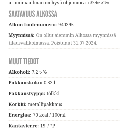
aromimaailman on hyvä ohjenuora.
Lähde: Alko
SAATAVUUS ALKOSSA
Alkon tuotenumero:
940395
Myynnissä:
On ollut aiemmin Alkossa myynnissä
tilausvalikoimassa. Poistunut 31.07.2024.
MUUT TIEDOT
Alkoholi:
7.2 t-%
Pakkauskoko:
0.33 l
Pakkaustyyppi:
tölkki
Korkki:
metallipakkaus
Energiaa:
70 kcal / 100ml
Kantavierre:
19.7 °P