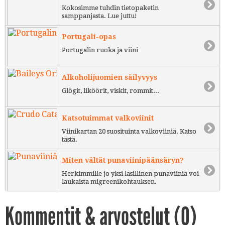
Kokosimme tuhdin tietopaketin
samppanjasta. Lue juttu!
Portugali-opas
Portugalin ruoka ja viini
Alkoholijuomien säilyvyys
Glögit, liköörit, viskit, rommit...
Katsotuimmat valkoviinit
Viinikartan 20 suosituinta valkoviiniä. Katso
tästä.
Miten vältät punaviinipäänsäryn?
Herkimmille jo yksi lasillinen punaviiniä voi
laukaista migreenikohtauksen.
Kommentit & arvostelut (
0
)