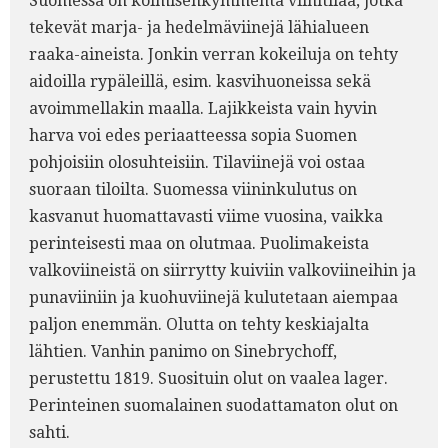
Suomessa on kolmisenkymmentä viinitilaa, jotka
tekevät marja- ja hedelmäviinejä lähialueen
raaka-aineista. Jonkin verran kokeiluja on tehty
aidoilla rypäleillä, esim. kasvihuoneissa sekä
avoimmellakin maalla. Lajikkeista vain hyvin
harva voi edes periaatteessa sopia Suomen
pohjoisiin olosuhteisiin. Tilaviinejä voi ostaa
suoraan tiloilta. Suomessa viininkulutus on
kasvanut huomattavasti viime vuosina, vaikka
perinteisesti maa on olutmaa. Puolimakeista
valkoviineistä on siirrytty kuiviin valkoviineihin ja
punaviiniin ja kuohuviinejä kulutetaan aiempaa
paljon enemmän. Olutta on tehty keskiajalta
lähtien. Vanhin panimo on Sinebrychoff,
perustettu 1819. Suosituin olut on vaalea lager.
Perinteinen suomalainen suodattamaton olut on
sahti.