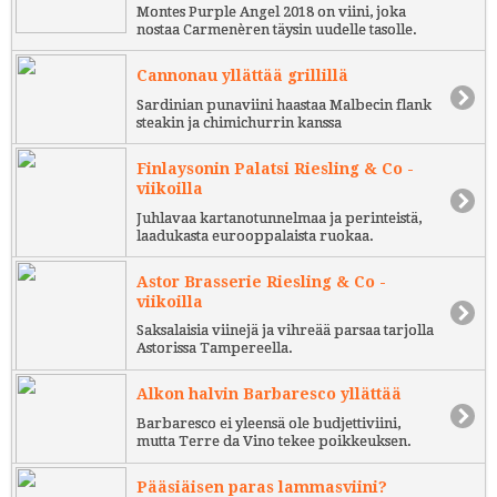
Montes Purple Angel 2018 on viini, joka
nostaa Carmenèren täysin uudelle tasolle.
Cannonau yllättää grillillä
Sardinian punaviini haastaa Malbecin flank
steakin ja chimichurrin kanssa
Finlaysonin Palatsi Riesling & Co -
viikoilla
Juhlavaa kartanotunnelmaa ja perinteistä,
laadukasta eurooppalaista ruokaa.
Astor Brasserie Riesling & Co -
viikoilla
Saksalaisia viinejä ja vihreää parsaa tarjolla
Astorissa Tampereella.
Alkon halvin Barbaresco yllättää
Barbaresco ei yleensä ole budjettiviini,
mutta Terre da Vino tekee poikkeuksen.
Pääsiäisen paras lammasviini?