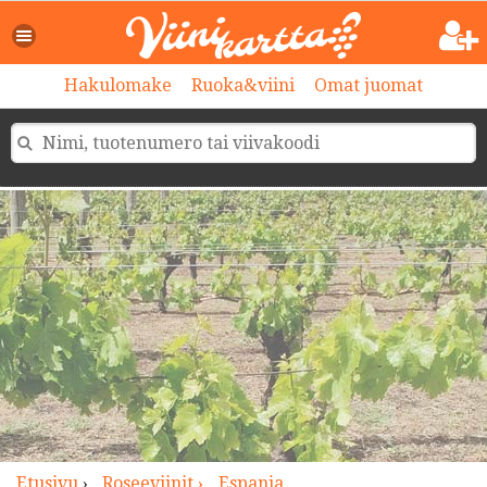
>
Hakulomake
Ruoka&viini
Omat juomat
Etusivu
›
Roseeviinit ›
Espanja