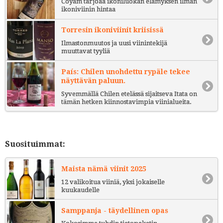
Coyam tarjoaa ikoniluokan elämyksen ilman
ikoniviinin hintaa
Torresin ikoniviinit kriisissä
Ilmastonmuutos ja uusi viinintekijä
muuttavat tyyliä
País: Chilen unohdettu rypäle tekee
näyttävän paluun.
Syvemmällä Chilen etelässä sijaitseva Itata on
tämän hetken kiinnostavimpia viinialueita.
Suosituimmat:
Maista nämä viinit 2025
12 valikoitua viiniä, yksi jokaiselle
kuukaudelle
Samppanja - täydellinen opas