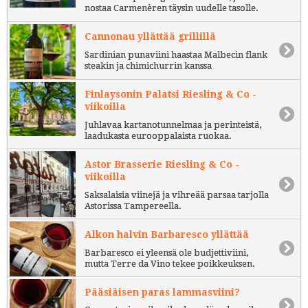
nostaa Carmenèren täysin uudelle tasolle.
Cannonau yllättää grillillä
Sardinian punaviini haastaa Malbecin flank
steakin ja chimichurrin kanssa
Finlaysonin Palatsi Riesling & Co -
viikoilla
Juhlavaa kartanotunnelmaa ja perinteistä,
laadukasta eurooppalaista ruokaa.
Astor Brasserie Riesling & Co -
viikoilla
Saksalaisia viinejä ja vihreää parsaa tarjolla
Astorissa Tampereella.
Alkon halvin Barbaresco yllättää
Barbaresco ei yleensä ole budjettiviini,
mutta Terre da Vino tekee poikkeuksen.
Pääsiäisen paras lammasviini?