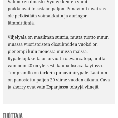
Välimeren ilmasto. Vyöhykkeiden viinit
poikkeavat toisistaan paljon. Punaviinit eivät siis
ole pelkästään voimakkaita ja auringon
lämmittämiä.
Viljelyala on maailman suurin, mutta tuotto muun
muassa vuoristoisten olosuhteiden vuoksi on
pienempi kuin monessa muussa maissa.
Rypälelajikkeita on arvioitu olevan satoja, mutta
vain noin 20 on yleisesti kaupallisessa käytössä.
Tempranillo on tärkein punaviinirypäle. Laatuun
on panostettu paljon 20 viime vuoden aikana. Cava
ja sherry ovat vain Espanjassa tehtyjä viinejä.
TUOTTAJA