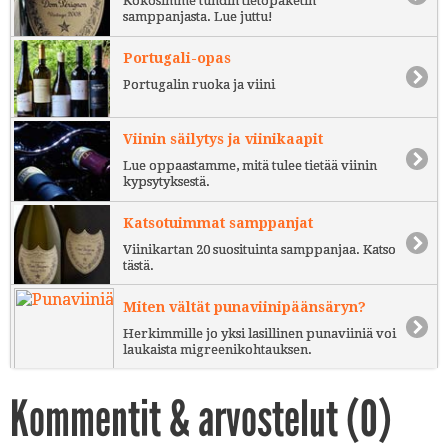
Kokosimme tuhdin tietopaketin
samppanjasta. Lue juttu!
Portugali-opas
Portugalin ruoka ja viini
Viinin säilytys ja viinikaapit
Lue oppaastamme, mitä tulee tietää viinin
kypsytyksestä.
Katsotuimmat samppanjat
Viinikartan 20 suosituinta samppanjaa. Katso
tästä.
Miten vältät punaviinipäänsäryn?
Herkimmille jo yksi lasillinen punaviiniä voi
laukaista migreenikohtauksen.
Kommentit & arvostelut (
0
)