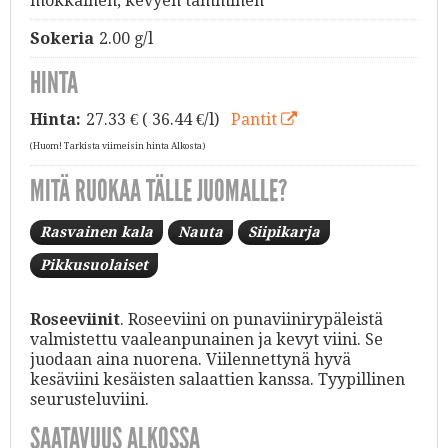
mokkainen, kevyen tamminen
Sokeria
2.00 g/l
HINTA
Hinta:
27.33
€ ( 36.44 €/l)
Pantit
(Huom! Tarkista viimeisin hinta Alkosta)
MITÄ RUOKAA TÄLLE JUOMALLE?
Rasvainen kala
Nauta
Siipikarja
Pikkusuolaiset
Roseeviinit
. Roseeviini on punaviinirypäleistä
valmistettu vaaleanpunainen ja kevyt viini. Se
juodaan aina nuorena. Viilennettynä hyvä
kesäviini kesäisten salaattien kanssa. Tyypillinen
seurusteluviini.
SAATAVUUS ALKOSSA