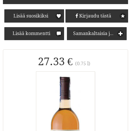
Lisää suosikiksi
Kirjaudu tästä
Lisää kommentti
Samankaltaisia juomia
27.33 €
(0.75 l)