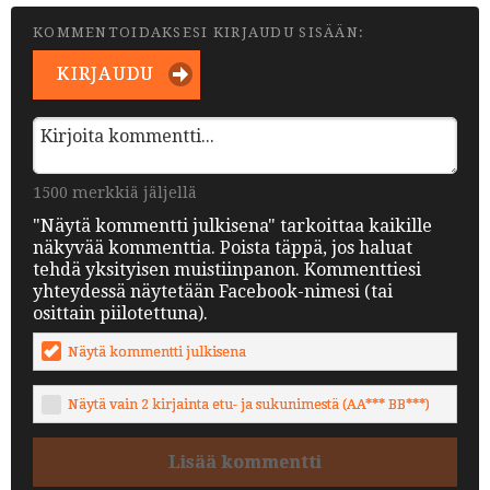
KOMMENTOIDAKSESI KIRJAUDU SISÄÄN:
KIRJAUDU
1500 merkkiä jäljellä
"Näytä kommentti julkisena" tarkoittaa kaikille
näkyvää kommenttia. Poista täppä, jos haluat
tehdä yksityisen muistiinpanon. Kommenttiesi
yhteydessä näytetään Facebook-nimesi (tai
osittain piilotettuna).
Näytä kommentti julkisena
Näytä vain 2 kirjainta etu- ja sukunimestä (AA*** BB***)
Lisää kommentti