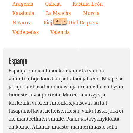
7.
2.
Aragonia
Galicia
Kastilia-León
1.
2.
3.
8.
4.
3.
Katalonia
La Mancha
Murcia
1.
4.
5.
6.
Madrid
Navarra
Rioja
Utiel-Requena
7.
8.
9.
Valdepeñas
Valencia
10.
11.
9.
5.
10.
11.
6.
Espanja
Espanja on maailman kolmanneksi suurin
viinintuottaja Ranskan ja Italian jälkeen. Maaperä
ja lajikkeet ovat moninaisia ja eri alueilla on hyvin
tunnistettavia piirteitä. Meren läheisyys ja
korkealla vuoren rinteillä sijaitsevat tarhat
tasapainottavat helteisen kesän vaikutusta, joka ei
ole ihanteellinen viinille. Pääilmastovyöhykkeitä
on kolme: Atlantin ilmasto, mannerilmasto sekä