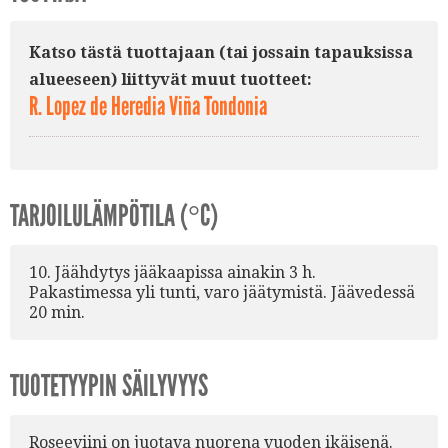
Katso tästä tuottajaan (tai jossain tapauksissa
alueeseen) liittyvät muut tuotteet:
R. Lopez de Heredia Viña Tondonia
TARJOILULÄMPÖTILA (°C)
10. Jäähdytys jääkaapissa ainakin 3 h.
Pakastimessa yli tunti, varo jäätymistä. Jäävedessä
20 min.
TUOTETYYPIN SÄILYVYYS
Roseeviini on juotava nuorena vuoden ikäisenä.