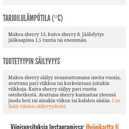
TARJOILULÄMPÖTILA (°C)
Makea sherry 13, kuiva sherry 8. Jäähdytys
jääkaapissa 1,5 tuntia tai enemmän.
TUOTETYYPIN SÄILYVYYS
Makea sherry säilyy avaamattomana useita vuosia,
avattuna pari viikkoa tai korkeintaan joitakin
viikkoja. Kuiva sherry säilyy pari vuotta
ostohetkestä. Avattuna sherry kannattaa yleensä
juoda heti tai ainakin viikon tai kahden sisään.
Lue
lisää viinien säilyvyydestä
Viinisuosituksia Instagramissa:
@viinikartta.fi