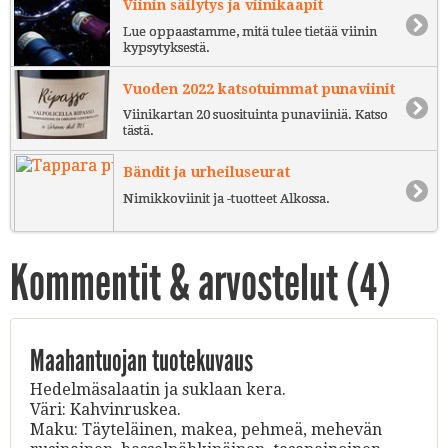
Viinin säilytys ja viinikaapit
Lue oppaastamme, mitä tulee tietää viinin
kypsytyksestä.
Vuoden 2022 katsotuimmat punaviinit
Viinikartan 20 suosituinta punaviiniä. Katso
tästä.
Bändit ja urheiluseurat
Nimikkoviinit ja -tuotteet Alkossa.
Kommentit & arvostelut (
4
)
Maahantuojan tuotekuvaus
Hedelmäsalaatin ja suklaan kera.
Väri: Kahvinruskea.
Maku: Täyteläinen, makea, pehmeä, mehevän