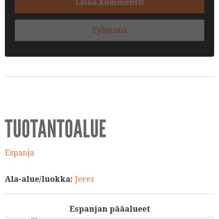
Lisää kommentti
Tyhjennä
TUOTANTOALUE
Espanja
Ala-alue/luokka:
Jerez
Espanjan pääalueet