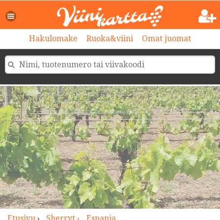
>
Hakulomake
Ruoka&viini
Omat juomat
Etusivu
›
Sherryt ›
Espanja