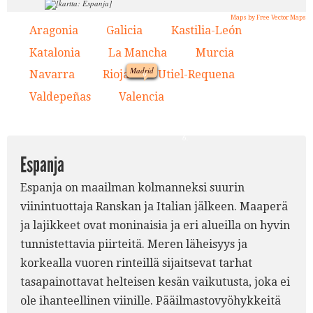
Maps by Free Vector Maps
7.
2.
Aragonia
Galicia
Kastilia-León
1.
2.
3.
8.
4.
3.
Katalonia
La Mancha
Murcia
1.
4.
5.
6.
Madrid
Navarra
Rioja
Utiel-Requena
7.
8.
9.
Valdepeñas
Valencia
10.
11.
9.
5.
10.
11.
6.
Espanja
Espanja on maailman kolmanneksi suurin
viinintuottaja Ranskan ja Italian jälkeen. Maaperä
ja lajikkeet ovat moninaisia ja eri alueilla on hyvin
tunnistettavia piirteitä. Meren läheisyys ja
korkealla vuoren rinteillä sijaitsevat tarhat
tasapainottavat helteisen kesän vaikutusta, joka ei
ole ihanteellinen viinille. Pääilmastovyöhykkeitä