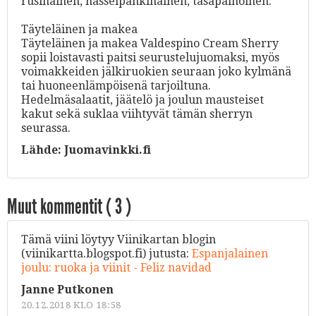
rusinainen, hasselpähkinäinen, tasapainoinen.
Täyteläinen ja makea
Täyteläinen ja makea Valdespino Cream Sherry
sopii loistavasti paitsi seurustelujuomaksi, myös
voimakkeiden jälkiruokien seuraan joko kylmänä
tai huoneenlämpöisenä tarjoiltuna.
Hedelmäsalaatit, jäätelö ja joulun mausteiset
kakut sekä suklaa viihtyvät tämän sherryn
seurassa.
Lähde:
Juomavinkki.fi
Muut kommentit (
3
)
Tämä viini löytyy Viinikartan blogin
(viinikartta.blogspot.fi) jutusta:
Espanjalainen
joulu: ruoka ja viinit - Feliz navidad
Janne Putkonen
20.12.2018 KLO 18:58