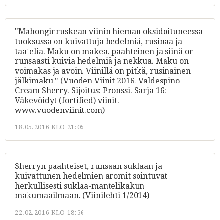
"Mahonginruskean viinin hieman oksidoituneessa
tuoksussa on kuivattuja hedelmiä, rusinaa ja
taatelia. Maku on makea, paahteinen ja siinä on
runsaasti kuivia hedelmiä ja nekkua. Maku on
voimakas ja avoin. Viinillä on pitkä, rusinainen
jälkimaku." (Vuoden Viinit 2016. Valdespino
Cream Sherry. Sijoitus: Pronssi. Sarja 16:
Väkevöidyt (fortified) viinit.
www.vuodenviinit.com)
18.05.2016 KLO 21:05
Sherryn paahteiset, runsaan suklaan ja
kuivattunen hedelmien aromit sointuvat
herkullisesti suklaa-mantelikakun
makumaailmaan. (Viinilehti 1/2014)
22.02.2016 KLO 18:56