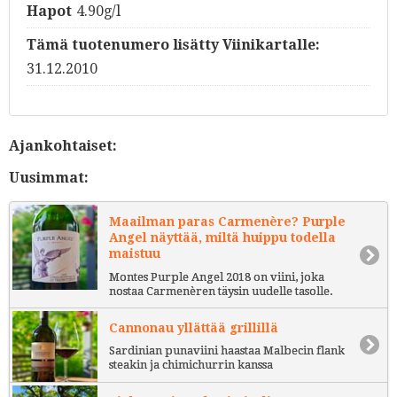
Hapot
4.90g/l
Tämä tuotenumero lisätty Viinikartalle:
31.12.2010
Ajankohtaiset:
Uusimmat:
Maailman paras Carmenère? Purple
Angel näyttää, miltä huippu todella
maistuu
Montes Purple Angel 2018 on viini, joka
nostaa Carmenèren täysin uudelle tasolle.
Cannonau yllättää grillillä
Sardinian punaviini haastaa Malbecin flank
steakin ja chimichurrin kanssa