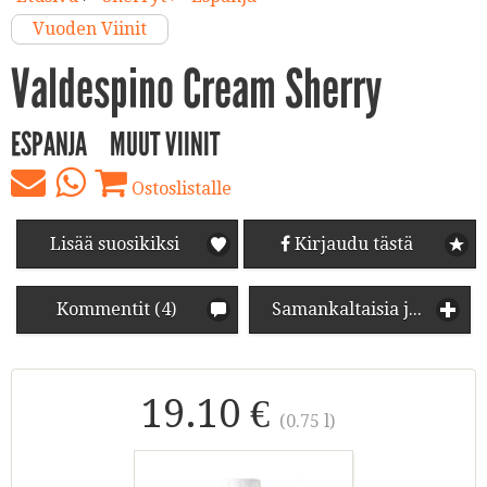
Vuoden Viinit
Valdespino Cream Sherry
ESPANJA
MUUT VIINIT
Ostoslistalle
Lisää suosikiksi
Kirjaudu tästä
Kommentit (4)
Samankaltaisia juomia
19.10 €
(0.75 l)