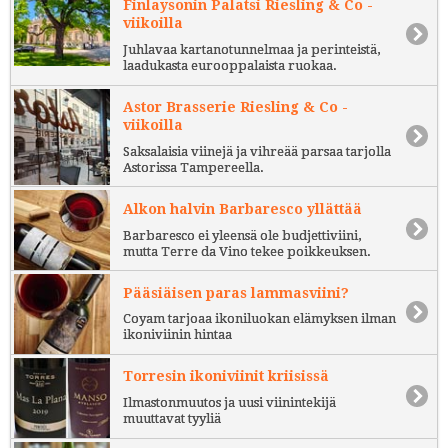
Finlaysonin Palatsi Riesling & Co -
viikoilla
Juhlavaa kartanotunnelmaa ja perinteistä,
laadukasta eurooppalaista ruokaa.
Astor Brasserie Riesling & Co -
viikoilla
Saksalaisia viinejä ja vihreää parsaa tarjolla
Astorissa Tampereella.
Alkon halvin Barbaresco yllättää
Barbaresco ei yleensä ole budjettiviini,
mutta Terre da Vino tekee poikkeuksen.
Pääsiäisen paras lammasviini?
Coyam tarjoaa ikoniluokan elämyksen ilman
ikoniviinin hintaa
Torresin ikoniviinit kriisissä
Ilmastonmuutos ja uusi viinintekijä
muuttavat tyyliä