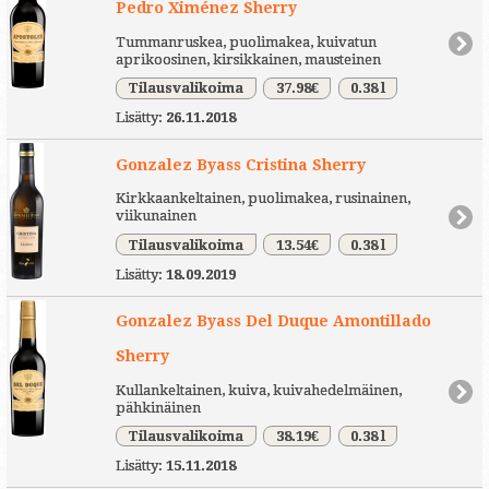
Pedro Ximénez Sherry
Tummanruskea, puolimakea, kuivatun
aprikoosinen, kirsikkainen, mausteinen
Tilausvalikoima
37.98€
0.38 l
Lisätty:
26.11.2018
Gonzalez Byass Cristina Sherry
Kirkkaankeltainen, puolimakea, rusinainen,
viikunainen
Tilausvalikoima
13.54€
0.38 l
Lisätty:
18.09.2019
Gonzalez Byass Del Duque Amontillado
Sherry
Kullankeltainen, kuiva, kuivahedelmäinen,
pähkinäinen
Tilausvalikoima
38.19€
0.38 l
Lisätty:
15.11.2018