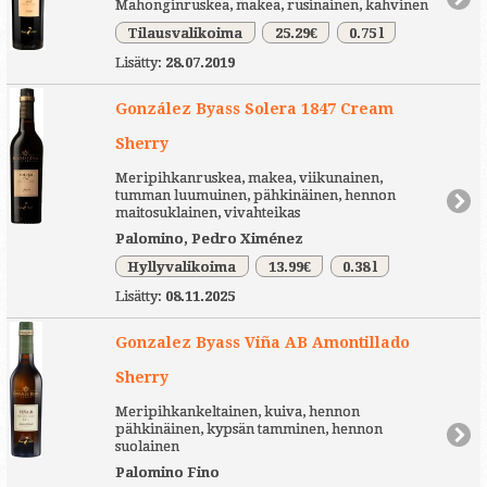
Mahonginruskea, makea, rusinainen, kahvinen
Tilausvalikoima
25.29€
0.75 l
Lisätty:
28.07.2019
González Byass Solera 1847 Cream
Sherry
Meripihkanruskea, makea, viikunainen,
tumman luumuinen, pähkinäinen, hennon
maitosuklainen, vivahteikas
Palomino, Pedro Ximénez
Hyllyvalikoima
13.99€
0.38 l
Lisätty:
08.11.2025
Gonzalez Byass Viña AB Amontillado
Sherry
Meripihkankeltainen, kuiva, hennon
pähkinäinen, kypsän tamminen, hennon
suolainen
Palomino Fino