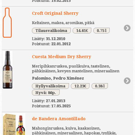
Poistunut:
19.02.2015
Croft Original Sherry
Keltainen, makea, aromikas, pitkä
Tilausvalikoima
14.61€
0.75 l
Lisätty:
31.12.2010
Poistunut:
22.01.2012
Cuesta Medium Dry Sherry
Meripihkanruskea, puolikuiva, taatelinen,
pähkinäinen, kevyen mantelinen, mineraalinen
Palomino, Pedro Ximénez
Hyllyvalikoima
12.23€
0.38 l
Hyvä: 86p.
Lisätty:
27.01.2013
Poistunut:
17.05.2025
de Bandera Amontillado
Mahonginruskea, kuiva, kaakaoinen,
pähkinäinen, mineraalinen, hapokas, tyylikäs,