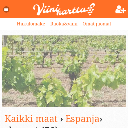
Hakulomake
Ruoka&viini
Omat juomat
Kaikki maat
›
Espanja
›