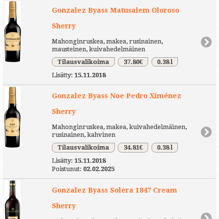
Gonzalez Byass Matusalem Oloroso
Sherry
Mahonginruskea, makea, rusinainen,
mausteinen, kuivahedelmäinen
Tilausvalikoima
37.80€
0.38 l
Lisätty:
15.11.2018
Gonzalez Byass Noe Pedro Ximénez
Sherry
Mahonginruskea, makea, kuivahedelmäinen,
rusinainen, kahvinen
Tilausvalikoima
34.81€
0.38 l
Lisätty:
15.11.2018
Poistunut:
02.02.2025
Gonzalez Byass Solera 1847 Cream
Sherry