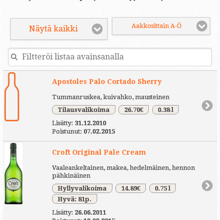
Aakkosittain A-Ö
Näytä kaikki
Apostoles Palo Cortado Sherry
Tummanruskea, kuivahko, mausteinen
Tilausvalikoima
26.70€
0.38 l
Lisätty:
31.12.2010
Poistunut:
07.02.2015
Croft Original Pale Cream
Vaaleankeltainen, makea, hedelmäinen, hennon
pähkinäinen
Hyllyvalikoima
14.89€
0.75 l
Hyvä: 81p.
Lisätty:
26.06.2011