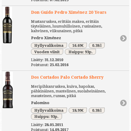
Don Guido Pedro Ximénez 20 Years
Mustanruskea, erittäin makea, erittäin
täyteläinen, luumuhilloinen, rusinainen,
kahvinen, viikunainen, pitkä
Pedro Ximénez
Hyllyvalikoima
16.69€
0.38 l
Vuoden viinit
Huippu: 93p.
Lisätty:
31.12.2010
Poistunut:
25.02.2016
Dos Cortados Palo Cortado Sherry
Meripihkanruskea, kuiva, hapokas,
pähkinäinen, mantelinen, suolaheinäinen,
mausteinen, runsas, pitkä
Palomino
Hyllyvalikoima
18.99€
0.38 l
Huippu: 93p.
Lisätty:
28.05.2011
Poistunut:
14.09.2017