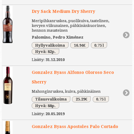
Dry Sack Medium Dry Sherry
Meripihkanruskea, puolikuiva, taatelinen,
kevyen viikunainen, pähkinänkuorinen,
hennon mausteinen
Palomino, Pedro Ximénez
Hyllyvalikoima
16.94€
0.75 l
Hyvä: 82p.
Lisätty:
31.12.2010
Gonzalez Byass Alfonso Oloroso Seco
Sherry
Mahonginruskea, kuiva, pähkinäinen
Tilausvalikoima
25.29€
0.75 l
Hyvä: 88p.
Lisätty:
20.05.2019
Gonzalez Byass Apostoles Palo Cortado