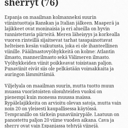
sherryt (76)
Espanja on maailman kolmanneksi suurin
viinintuottaja Ranskan ja Italian jälkeen. Maaperä ja
lajikkeet ovat moninaisia ja eri alueilla on hyvin
tunnistettavia piirteitä. Meren läheisyys ja korkealla
vuoren rinteillä sijaitsevat tarhat tasapainottavat
helteisen kesän vaikutusta, joka ei ole ihanteellinen
viinille. Pääilmastovyöhykkeitä on kolme: Atlantin
ilmasto, mannerilmasto sekä Välimeren ilmasto.
Vyöhykkeiden viinit poikkeavat toisistaan paljon.
Punaviinit eivät siis ole pelkästään voimakkaita ja
auringon lämmittämiä.
Viljelyala on maailman suurin, mutta tuotto muun
muassa vuoristoisten olosuhteiden vuoksi on
pienempi kuin monessa muussa maissa.
Rypälelajikkeita on arvioitu olevan satoja, mutta vain
noin 20 on yleisesti kaupallisessa käytössä.
Tempranillo on tärkein punaviinirypäle. Laatuun on
panostettu paljon 20 viime vuoden aikana. Cava ja
sherry ovat vain Espanjassa tehtyjä viinejä.