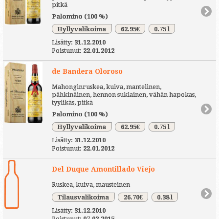
pitkä
Palomino (100 %)
Hyllyvalikoima
62.95€
0.75 l
Lisätty:
31.12.2010
Poistunut:
22.01.2012
de Bandera Oloroso
Mahonginruskea, kuiva, mantelinen,
pähkinäinen, hennon suklainen, vähän hapokas,
tyylikäs, pitkä
Palomino (100 %)
Hyllyvalikoima
62.95€
0.75 l
Lisätty:
31.12.2010
Poistunut:
22.01.2012
Del Duque Amontillado Viejo
Ruskea, kuiva, mausteinen
Tilausvalikoima
26.70€
0.38 l
Lisätty:
31.12.2010
Poistunut:
07.02.2015