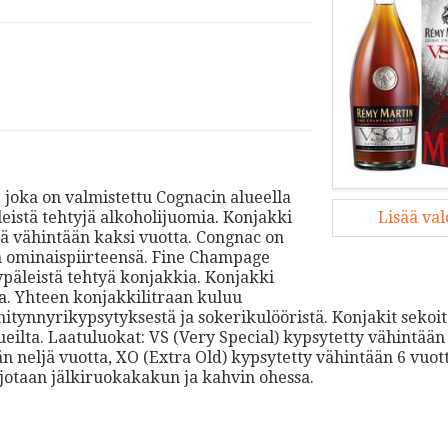
, joka on valmistettu Cognacin alueella
Lisää va
eistä tehtyjä alkoholijuomia. Konjakki
sä vähintään kaksi vuotta. Congnac on
on ominaispiirteensä. Fine Champage
ypäleistä tehtyä konjakkia. Konjakki
ia. Yhteen konjakkilitraan kuluu
mitynnyrikypsytyksestä ja sokerikulööristä. Konjakit sekoi
alueilta. Laatuluokat: VS (Very Special) kypsytetty vähintään
 neljä vuotta, XO (Extra Old) kypsytetty vähintään 6 vuott
rjotaan jälkiruokakakun ja kahvin ohessa.