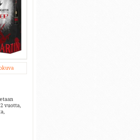
lokuva
tetaan
 2 vuotta,
a,