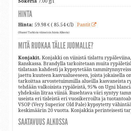
Sokeria
7.00 g/l
HINTA
Hinta:
59.98
€ ( 85.54 €/l)
Pantit
(Huom! Tarkista viimeisin hinta Alkosta)
MITÄ RUOKAA TÄLLE JUOMALLE?
Konjakit.
Konjakki on viinistä tislattu rypäleviina
Ranskassa. Brandylla tarkoitetaan muita rypäletisl
tislataan kahdesti ja kypsytetään tammitynnyreis
jaettu kuuteen kasvualueeseen, joista jokaisella 
tarkoittaa arvostetuimmilla alueilla kasvaneista r
tehdään valkoisista rypäleistä, 95% on Ugni blanc
yhdeksän litraa viiniä. Rusehtava väri syntyy tam
useista eri tisleistä eri vuosikerroilta ja tuotanto
VSOP (Very Superior Old Pale) kypsytetty vähintään
keskimäärin 20 vuotta. Konjakkia perinteisesti ta
SAATAVUUS ALKOSSA