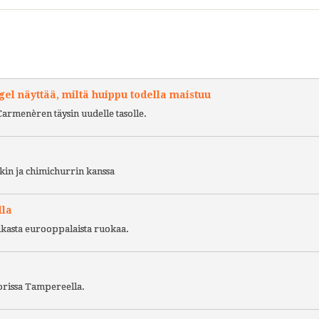
l näyttää, miltä huippu todella maistuu
Carmenèren täysin uudelle tasolle.
kin ja chimichurrin kanssa
lla
ukasta eurooppalaista ruokaa.
torissa Tampereella.