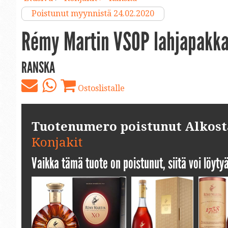
Poistunut myynnistä 24.02.2020
Rémy Martin VSOP lahjapakk
RANSKA
Ostoslistalle
Tuotenumero poistunut Alkosta.
Konjakit
Vaikka tämä tuote on poistunut, siitä voi löyt