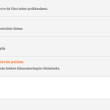
Terre da Vino tekee poikkeuksen.
niviinin hintaa
yliä
ttävän paluun.
ämän hetken kiinnostavimpia viinialueita.