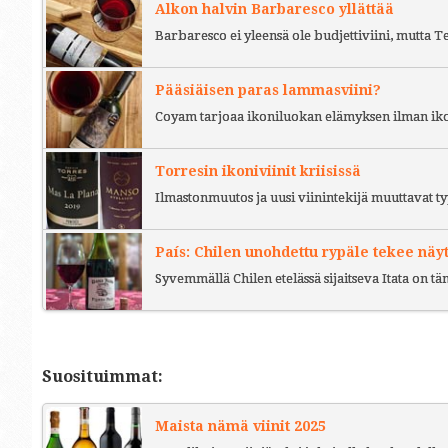
Alkon halvin Barbaresco yllättää
Barbaresco ei yleensä ole budjettiviini, mutta 
Pääsiäisen paras lammasviini?
Coyam tarjoaa ikoniluokan elämyksen ilman iko
Torresin ikoniviinit kriisissä
Ilmastonmuutos ja uusi viinintekijä muuttavat ty
País: Chilen unohdettu rypäle tekee näy
Syvemmällä Chilen etelässä sijaitseva Itata on t
Suosituimmat:
Maista nämä viinit 2025