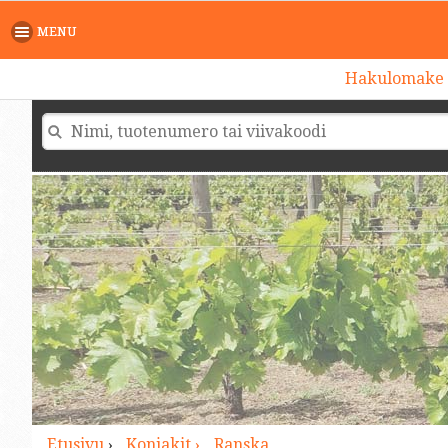
>
MENU
Hakulomake
Etusivu
›
Konjakit ›
Ranska