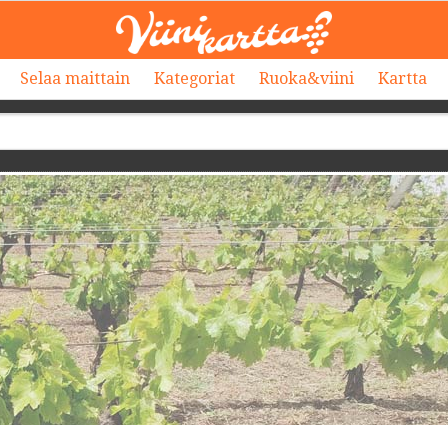
Selaa maittain
Kategoriat
Ruoka&viini
Kartta