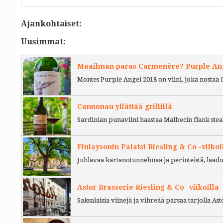
Ajankohtaiset:
Uusimmat:
Maailman paras Carmenère? Purple Ange
Montes Purple Angel 2018 on viini, joka nostaa 
Cannonau yllättää grillillä
Sardinian punaviini haastaa Malbecin flank stea
Finlaysonin Palatsi Riesling & Co -viikoi
Juhlavaa kartanotunnelmaa ja perinteistä, laad
Astor Brasserie Riesling & Co -viikoilla
Saksalaisia viinejä ja vihreää parsaa tarjolla As