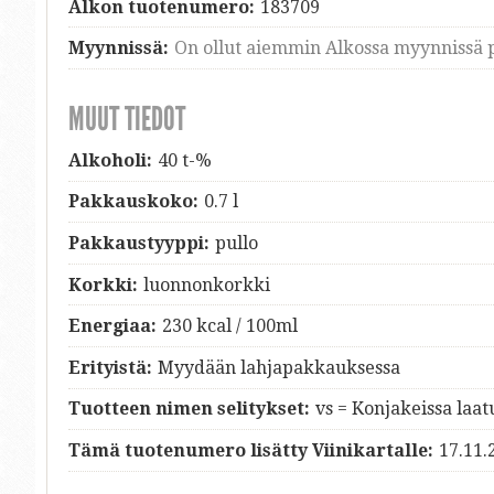
Alkon tuotenumero:
183709
Myynnissä:
On ollut aiemmin Alkossa myynnissä p
MUUT TIEDOT
Alkoholi:
40 t-%
Pakkauskoko:
0.7 l
Pakkaustyyppi:
pullo
Korkki:
luonnonkorkki
Energiaa:
230 kcal / 100ml
Erityistä:
Myydään lahjapakkauksessa
Tuotteen nimen selitykset:
vs = Konjakeissa laa
Tämä tuotenumero lisätty Viinikartalle:
17.11.