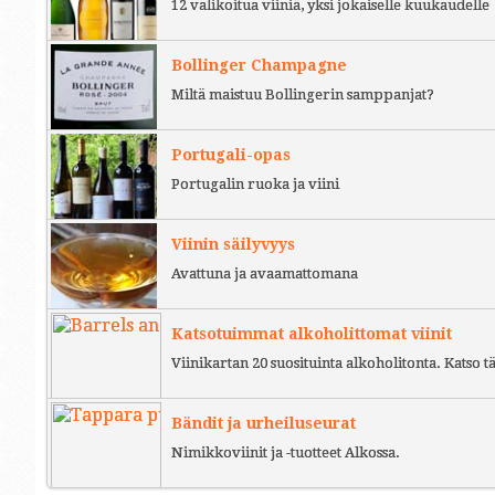
12 valikoitua viiniä, yksi jokaiselle kuukaudelle
Bollinger Champagne
Miltä maistuu Bollingerin samppanjat?
Portugali-opas
Portugalin ruoka ja viini
Viinin säilyvyys
Avattuna ja avaamattomana
Katsotuimmat alkoholittomat viinit
Viinikartan 20 suosituinta alkoholitonta. Katso tä
Bändit ja urheiluseurat
Nimikkoviinit ja -tuotteet Alkossa.