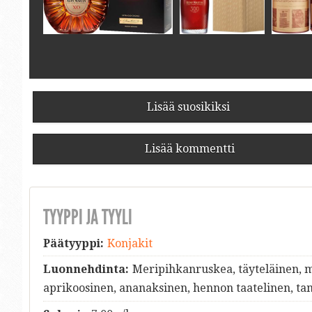
Lisää suosikiksi
Lisää kommentti
TYYPPI JA TYYLI
Päätyyppi:
Konjakit
Luonnehdinta:
Meripihkanruskea, täyteläinen, m
aprikoosinen, ananaksinen, hennon taatelinen, ta