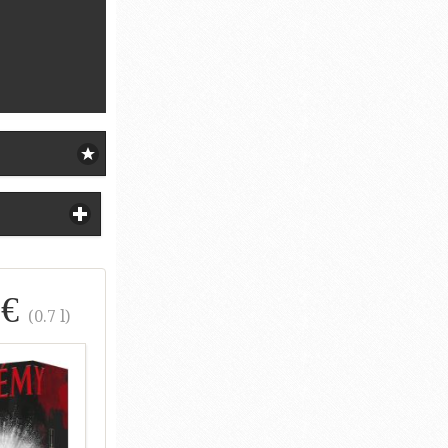
 €
(0.7 l)