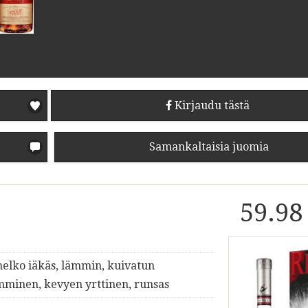
Kirjaudu tästä
Samankaltaisia juomia
59.98
elko iäkäs, lämmin, kuivatun
mminen, kevyen yrttinen, runsas