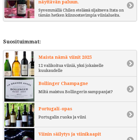
näyttävän paluun.
Syvemmällä Chilen etelässä sijaitseva Itata on
tämän hetken kiinnostavimpia viinialueita.
Suosituimmat:
Maista nämä viinit 2025
12 valikoitua viiniä, yksi jokaiselle
kuukaudelle
Bollinger Champagne
Miltä maistuu Bollingerin samppanjat?
Portugali-opas
Portugalin ruoka ja viini
Viinin säilytys ja viinikaapit