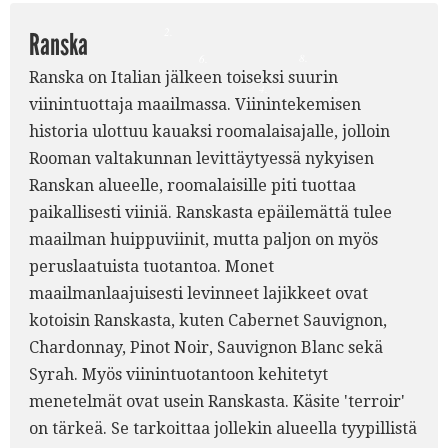
2.
Ranska
8.
6.
Ranska on Italian jälkeen toiseksi suurin
7.
4.
viinintuottaja maailmassa. Viinintekemisen
historia ulottuu kauaksi roomalaisajalle, jolloin
Rooman valtakunnan levittäytyessä nykyisen
Ranskan alueelle, roomalaisille piti tuottaa
paikallisesti viiniä. Ranskasta epäilemättä tulee
maailman huippuviinit, mutta paljon on myös
peruslaatuista tuotantoa. Monet
maailmanlaajuisesti levinneet lajikkeet ovat
kotoisin Ranskasta, kuten Cabernet Sauvignon,
Chardonnay, Pinot Noir, Sauvignon Blanc sekä
Syrah. Myös viinintuotantoon kehitetyt
menetelmät ovat usein Ranskasta. Käsite 'terroir'
on tärkeä. Se tarkoittaa jollekin alueella tyypillistä