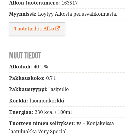
Alkon tuotenumero:
163517
Myynnissä:
Löytyy Alkosta perusvalikoimasta.
Tuotetiedot: Alko
MUUT TIEDOT
Alkoholi:
40 t-%
Pakkauskoko:
0.7 l
Pakkaustyyppi:
lasipullo
Korkki:
luonnonkorkki
Energiaa:
230 kcal / 100ml
Tuotteen nimen selitykset:
vs = Konjakeissa
laatuluokka Very Special.