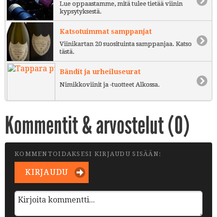
Lue oppaastamme, mitä tulee tietää viinin
kypsytyksestä.
Katsotuimmat samppanjat
Viinikartan 20 suosituinta samppanjaa. Katso
tästä.
Bändit ja urheiluseurat
Nimikkoviinit ja -tuotteet Alkossa.
Kommentit & arvostelut (
0
)
KOMMENTOIDAKSESI KIRJAUDU SISÄÄN:
KIRJAUDU