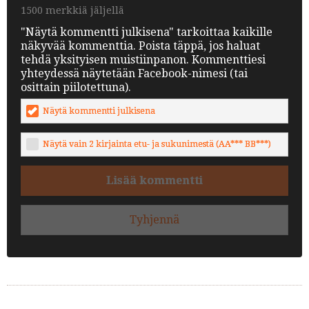
1500 merkkiä jäljellä
"Näytä kommentti julkisena" tarkoittaa kaikille
näkyvää kommenttia. Poista täppä, jos haluat
tehdä yksityisen muistiinpanon. Kommenttiesi
yhteydessä näytetään Facebook-nimesi (tai
osittain piilotettuna).
Näytä kommentti julkisena
Näytä vain 2 kirjainta etu- ja sukunimestä (AA*** BB***)
Lisää kommentti
Tyhjennä