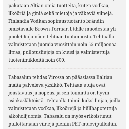
pakataan Altian omia tuotteita, kuten vodkaa,
likööriä ja giniä sekä mietoja ja väkeviä viinejä.
Finlandia Vodkan sopimustuotanto brändin
omistavalle Brown-Forman Ltd:lle muodostaa yli
puolet Rajamäen tehtaan tuotannosta. Tehtaalla
valmistetaan juomia vuosittain noin 55 miljoonaa
litraa, pullotuslinjoja on kuusi ja valmistettuja
tuotenimikkeitä noin 600.
Tabasalun tehdas Virossa on pääasiassa Baltian
maita palveleva yksikkö. Tehtaan etuja ovat
joustavuus ja nopeus, ja sen toiminta on hyvin
asiakaslähtöistä. Tehtaalla toimii kaksi linjaa, joilla
valmistetaan vodkaa, liköörejä ja hiilihapotettuja
alkoholijuomia. Tabasalu on myös erikoistunut
pullottamaan viinejä pieniin PET-muovipulloihin.