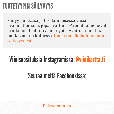
TUOTETYYPIN SÄILYVYYS
Säilyy pimeässä ja tasalämpöisessä vuosia
avaamattomana, jopa avattuna. Aromit laimenevat
ja alkoholi haihtuu ajan myötä. Avattu kannattaa
juoda vuoden kuluessa.
Lue lisää alkoholijuomien
säilyvyydestä
Viinisuosituksia Instagramissa:
@viinikartta.fi
Seuraa meitä Facebookissa:
Evästevalinnat