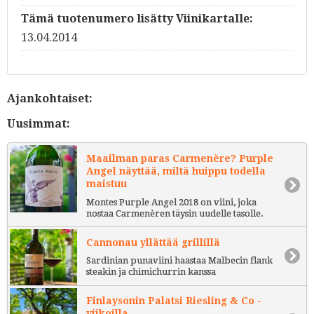
Tämä tuotenumero lisätty Viinikartalle:
13.04.2014
Ajankohtaiset:
Uusimmat:
Maailman paras Carmenère? Purple
Angel näyttää, miltä huippu todella
maistuu
Montes Purple Angel 2018 on viini, joka
nostaa Carmenèren täysin uudelle tasolle.
Cannonau yllättää grillillä
Sardinian punaviini haastaa Malbecin flank
steakin ja chimichurrin kanssa
Finlaysonin Palatsi Riesling & Co -
viikoilla