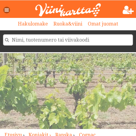
>
Hakulomake
Ruoka&viini
Omat juomat
Etusivu
›
Konjakit ›
Ranska
›
Cognac