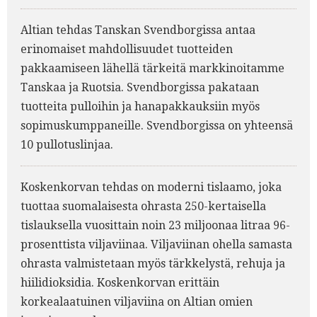
Altian tehdas Tanskan Svendborgissa antaa
erinomaiset mahdollisuudet tuotteiden
pakkaamiseen lähellä tärkeitä markkinoitamme
Tanskaa ja Ruotsia. Svendborgissa pakataan
tuotteita pulloihin ja hanapakkauksiin myös
sopimuskumppaneille. Svendborgissa on yhteensä
10 pullotuslinjaa.
Koskenkorvan tehdas on moderni tislaamo, joka
tuottaa suomalaisesta ohrasta 250-kertaisella
tislauksella vuosittain noin 23 miljoonaa litraa 96-
prosenttista viljaviinaa. Viljaviinan ohella samasta
ohrasta valmistetaan myös tärkkelystä, rehuja ja
hiilidioksidia. Koskenkorvan erittäin
korkealaatuinen viljaviina on Altian omien