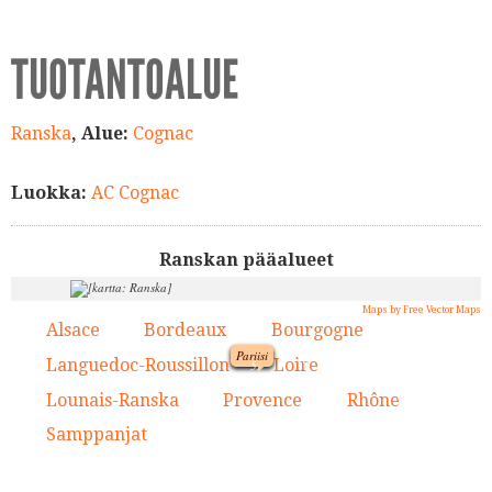
TUOTANTOALUE
Ranska
, Alue:
Cognac
Luokka:
AC Cognac
Ranskan pääalueet
Maps by Free Vector Maps
Alsace
Bordeaux
Bourgogne
1.
2.
3.
Pariisi
9.
Languedoc-Roussillon
Loire
4.
5.
1.
Lounais-Ranska
Provence
Rhône
6.
7.
8.
5.
Samppanjat
9.
3.