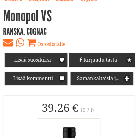
Monopol VS
RANSKA, COGNAC
Ostoslistalle
Lisää suosikiksi
Kirjaudu tästä
Lisää kommentti
Samankaltaisia juomia
39.26 €
(0.7 l)