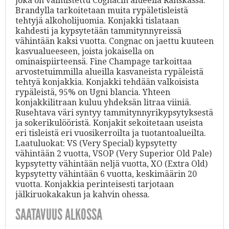
joka on valmistettu Cognacin alueella Ranskassa.
Brandylla tarkoitetaan muita rypäletisleistä
tehtyjä alkoholijuomia. Konjakki tislataan
kahdesti ja kypsytetään tammitynnyreissä
vähintään kaksi vuotta. Congnac on jaettu kuuteen
kasvualueeseen, joista jokaisella on
ominaispiirteensä. Fine Champage tarkoittaa
arvostetuimmilla alueilla kasvaneista rypäleistä
tehtyä konjakkia. Konjakki tehdään valkoisista
rypäleistä, 95% on Ugni blancia. Yhteen
konjakkilitraan kuluu yhdeksän litraa viiniä.
Rusehtava väri syntyy tammitynnyrikypsytyksestä
ja sokerikulööristä. Konjakit sekoitetaan useista
eri tisleistä eri vuosikerroilta ja tuotantoalueilta.
Laatuluokat: VS (Very Special) kypsytetty
vähintään 2 vuotta, VSOP (Very Superior Old Pale)
kypsytetty vähintään neljä vuotta, XO (Extra Old)
kypsytetty vähintään 6 vuotta, keskimäärin 20
vuotta. Konjakkia perinteisesti tarjotaan
jälkiruokakakun ja kahvin ohessa.
SAATAVUUS ALKOSSA