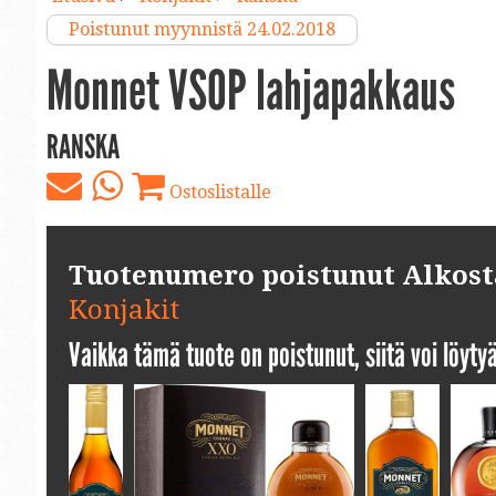
Poistunut myynnistä 24.02.2018
Monnet VSOP lahjapakkaus
RANSKA
Ostoslistalle
Tuotenumero poistunut Alkosta.
Konjakit
Vaikka tämä tuote on poistunut, siitä voi löyt