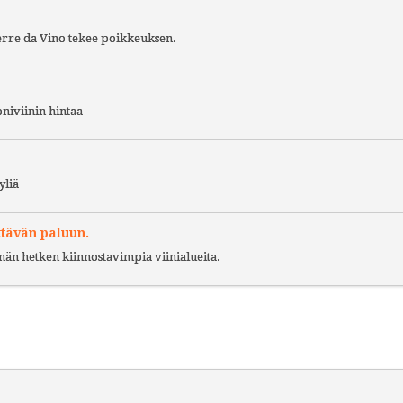
Terre da Vino tekee poikkeuksen.
niviinin hintaa
yliä
ttävän paluun.
ämän hetken kiinnostavimpia viinialueita.