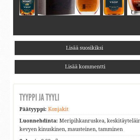
Lisää suosikiksi
Lisää kommentti
TYYPPI JA TYYLI
Päätyyppi:
Konjakit
Luonnehdinta:
Meripihkanruskea, keskitäyteläin
kevyen kinuskinen, mausteinen, tamminen