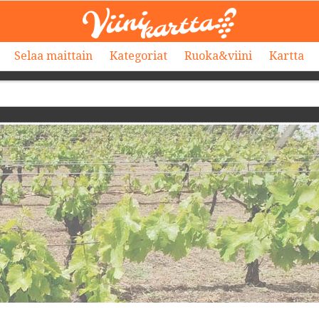
Selaa maittain
Kategoriat
Ruoka&viini
Kartta