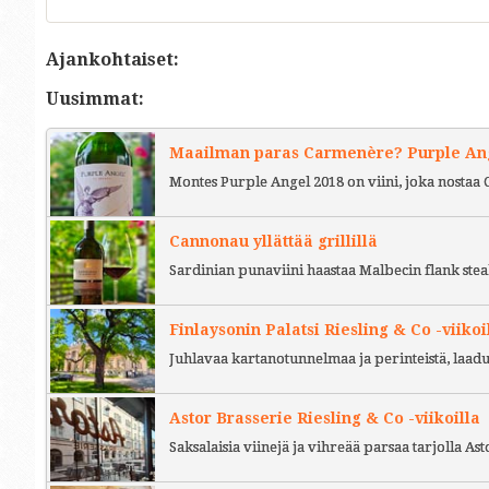
Ajankohtaiset:
Uusimmat:
Maailman paras Carmenère? Purple Ange
Montes Purple Angel 2018 on viini, joka nostaa 
Cannonau yllättää grillillä
Sardinian punaviini haastaa Malbecin flank stea
Finlaysonin Palatsi Riesling & Co -viikoi
Juhlavaa kartanotunnelmaa ja perinteistä, laad
Astor Brasserie Riesling & Co -viikoilla
Saksalaisia viinejä ja vihreää parsaa tarjolla As