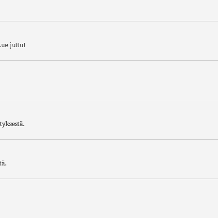
ue juttu!
tyksestä.
tä.