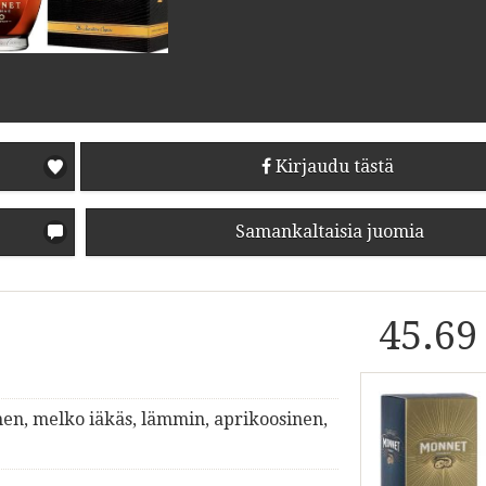
Kirjaudu tästä
Samankaltaisia juomia
45.69
en, melko iäkäs, lämmin, aprikoosinen,