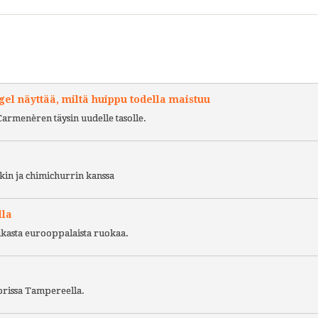
l näyttää, miltä huippu todella maistuu
Carmenèren täysin uudelle tasolle.
kin ja chimichurrin kanssa
lla
ukasta eurooppalaista ruokaa.
torissa Tampereella.