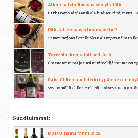
Alkon halvin Barbaresco yllättää
Barbaresco ei yleensä ole budjettiviini, mutta 
Pääsiäisen paras lammasviini?
Coyam tarjoaa ikoniluokan elämyksen ilman iko
Torresin ikoniviinit kriisissä
Ilmastonmuutos ja uusi viinintekijä muuttavat ty
País: Chilen unohdettu rypäle tekee näy
Syvemmällä Chilen etelässä sijaitseva Itata on t
Suosituimmat:
Maista nämä viinit 2025