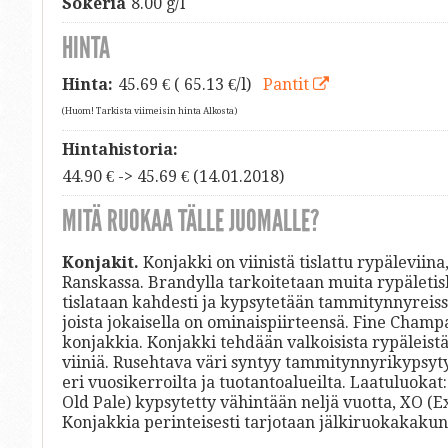
Sokeria
8.00 g/l
HINTA
Hinta:
45.69
€ ( 65.13 €/l)
Pantit
(Huom! Tarkista viimeisin hinta Alkosta)
Hintahistoria:
44.90 € -> 45.69 € (14.01.2018)
MITÄ RUOKAA TÄLLE JUOMALLE?
Konjakit.
Konjakki on viinistä tislattu rypäleviina
Ranskassa. Brandylla tarkoitetaan muita rypäletisl
tislataan kahdesti ja kypsytetään tammitynnyreis
joista jokaisella on ominaispiirteensä. Fine Champ
konjakkia. Konjakki tehdään valkoisista rypäleist
viiniä. Rusehtava väri syntyy tammitynnyrikypsytyks
eri vuosikerroilta ja tuotantoalueilta. Laatuluoka
Old Pale) kypsytetty vähintään neljä vuotta, XO (E
Konjakkia perinteisesti tarjotaan jälkiruokakakun