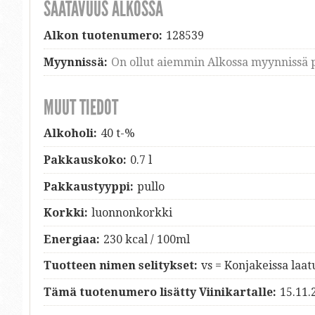
SAATAVUUS ALKOSSA
Alkon tuotenumero:
128539
Myynnissä:
On ollut aiemmin Alkossa myynnissä p
MUUT TIEDOT
Alkoholi:
40 t-%
Pakkauskoko:
0.7 l
Pakkaustyyppi:
pullo
Korkki:
luonnonkorkki
Energiaa:
230 kcal / 100ml
Tuotteen nimen selitykset:
vs = Konjakeissa laa
Tämä tuotenumero lisätty Viinikartalle:
15.11.