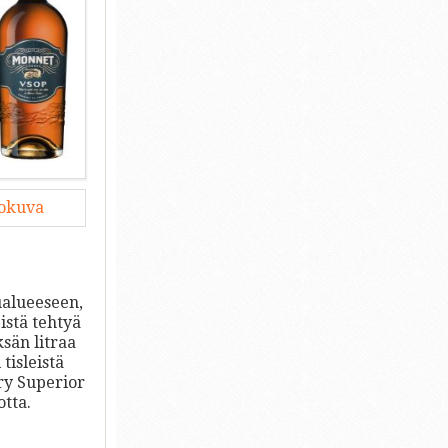
lokuva
ualueeseen,
istä tehtyä
sän litraa
tisleistä
ery Superior
otta.