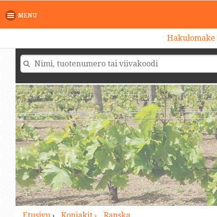
>
MENU
Hakulomake
Etusivu
›
Konjakit ›
Ranska