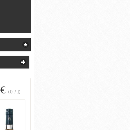
 €
(0.7 l)