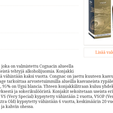
Lisää va
, joka on valmistettu Cognacin alueella
eistä tehtyjä alkoholijuomia. Konjakki
sä vähintään kaksi vuotta. Congnac on jaettu kuuteen kasv
age tarkoittaa arvostetuimmilla alueilla kasvaneista rypäle
ä, 95% on Ugni blancia. Yhteen konjakkilitraan kuluu yhdek
estä ja sokerikulööristä. Konjakit sekoitetaan useista eri 
t: VS (Very Special) kypsytetty vähintään 2 vuotta, VSOP (V
xtra Old) kypsytetty vähintään 6 vuotta, keskimäärin 20 vu
 ja kahvin ohessa.