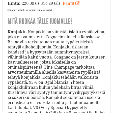
Hinta:
220.00
€ ( 314.29 €/l)
Pantit
(Huom! Tarkista viimeisin hinta Alkosta)
MITÄ RUOKAA TÄLLE JUOMALLE?
Konjakit.
Konjakki on viinistä tislattu rypäleviina,
joka on valmistettu Cognacin alueella Ranskassa.
Brandylla tarkoitetaan muita rypäletisleistä
tehtyjä alkoholijuomia. Konjakki tislataan
kahdesti ja kypsytetään tammitynnyreissä
vähintään kaksi vuotta. Congnac on jaettu kuuteen
kasvualueeseen, joista jokaisella on
ominaispiirteensä. Fine Champage tarkoittaa
arvostetuimmilla alueilla kasvaneista rypäleistä
tehtyä konjakkia. Konjakki tehdään valkoisista
rypäleistä, 95% on Ugni blancia. Yhteen
konjakkilitraan kuluu yhdeksän litraa viiniä.
Rusehtava väri syntyy tammitynnyrikypsytyksestä
ja sokerikulööristä. Konjakit sekoitetaan useista
eri tisleistä eri vuosikerroilta ja tuotantoalueilta.
Laatuluokat: VS (Very Special) kypsytetty
vähintään 2 vuotta, VSOP (Very Superior Old Pale)