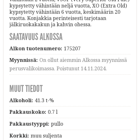
kypsytetty vähintään neljä vuotta, XO (Extra Old)
kypsytetty vähintään 6 vuotta, keskimäärin 20
vuotta. Konjakkia perinteisesti tarjotaan
jälkiruokakakun ja kahvin ohessa.
SAATAVUUS ALKOSSA
Alkon tuotenumero:
175207
Myynnissä:
On ollut aiemmin Alkossa myynnissä
perusvalikoimassa. Poistunut 14.11.2024.
MUUT TIEDOT
Alkoholi:
41.3 t-%
Pakkauskoko:
0.7 l
Pakkaustyyppi:
pullo
Korkki:
muu suljenta