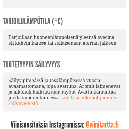
TARJOILULÄMPÖTILA (°C)
Tarjoillaan huoneenlämpöisenä yleensä avecina
eli kahvin kanssa tai sellaisenaan aterian jälkeen.
TUOTETYYPIN SÄILYVYYS
Säilyy pimeässä ja tasalämpöisessä vuosia
avaamattomana, jopa avattuna. Aromit laimenevat
ja alkoholi haihtuu ajan myötä. Avattu kannattaa
juoda vuoden kuluessa.
Lue lisää alkoholijuomien
säilyvyydestä
Viinisuosituksia Instagramissa:
@viinikartta.fi