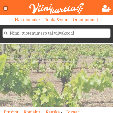
>
Hakulomake
Ruoka&viini
Omat juomat
Etusivu
›
Konjakit ›
Ranska
›
Cognac