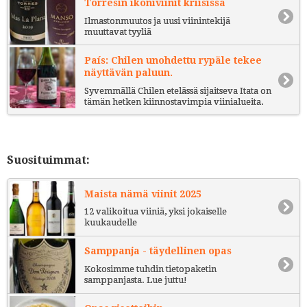
Torresin ikoniviinit kriisissä
Ilmastonmuutos ja uusi viinintekijä
muuttavat tyyliä
País: Chilen unohdettu rypäle tekee
näyttävän paluun.
Syvemmällä Chilen etelässä sijaitseva Itata on
tämän hetken kiinnostavimpia viinialueita.
Suosituimmat:
Maista nämä viinit 2025
12 valikoitua viiniä, yksi jokaiselle
kuukaudelle
Samppanja - täydellinen opas
Kokosimme tuhdin tietopaketin
samppanjasta. Lue juttu!