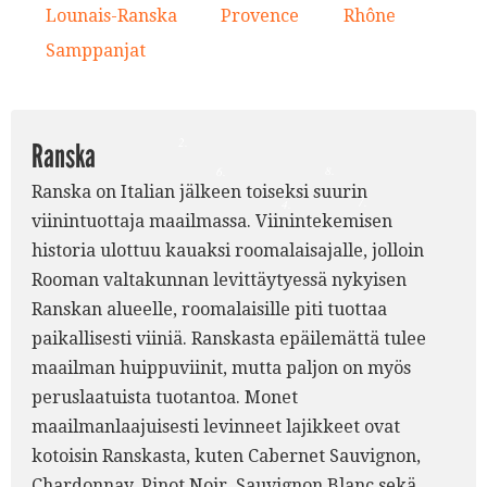
1.
Lounais-Ranska
Provence
Rhône
6.
7.
8.
5.
Samppanjat
9.
3.
2.
Ranska
8.
6.
Ranska on Italian jälkeen toiseksi suurin
7.
4.
viinintuottaja maailmassa. Viinintekemisen
historia ulottuu kauaksi roomalaisajalle, jolloin
Rooman valtakunnan levittäytyessä nykyisen
Ranskan alueelle, roomalaisille piti tuottaa
paikallisesti viiniä. Ranskasta epäilemättä tulee
maailman huippuviinit, mutta paljon on myös
peruslaatuista tuotantoa. Monet
maailmanlaajuisesti levinneet lajikkeet ovat
kotoisin Ranskasta, kuten Cabernet Sauvignon,
Chardonnay, Pinot Noir, Sauvignon Blanc sekä