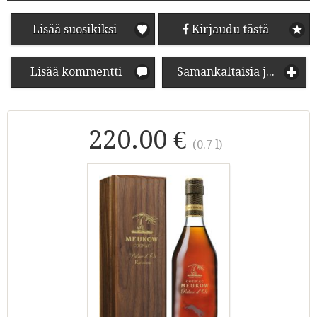
Lisää suosikiksi
Kirjaudu tästä
Lisää kommentti
Samankaltaisia juomia
220.00 €
(0.7 l)