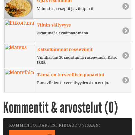
Opas risottoihin
Valmistus, reseptit ja viiniparit
Viinin säilyvyys
Avattuna ja avaamattomana
Katsotuimmat roseeviinit
Viinikartan 20 suosituinta roseeviiniä. Katso
tästä.
Tämä on terveellisin punaviini
Punaviinien terveellisyydessä on eroja.
Kommentit & arvostelut (
0
)
KOMMENTOIDAKSESI KIRJAUDU SISÄÄN: