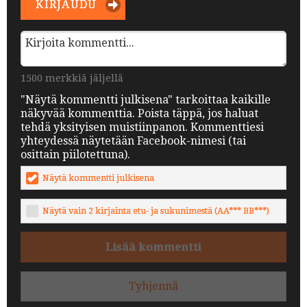
KIRJAUDU
1500 merkkiä jäljellä
"Näytä kommentti julkisena" tarkoittaa kaikille
näkyvää kommenttia. Poista täppä, jos haluat
tehdä yksityisen muistiinpanon. Kommenttiesi
yhteydessä näytetään Facebook-nimesi (tai
osittain piilotettuna).
Näytä kommentti julkisena
Näytä vain 2 kirjainta etu- ja sukunimestä (AA*** BB***)
Lisää kommentti
Tyhjennä