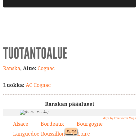
TUOTANTOALUE
Ranska
, Alue:
Cognac
Luokka:
AC Cognac
Ranskan pääalueet
Maps by Free Vector Maps
Alsace
Bordeaux
Bourgogne
1.
2.
3.
Pariisi
9.
Languedoc-Roussillon
Loire
4.
5.