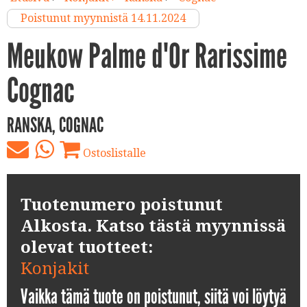
Poistunut myynnistä 14.11.2024
Meukow Palme d'Or Rarissime
Cognac
RANSKA, COGNAC
Ostoslistalle
Tuotenumero poistunut
Alkosta. Katso tästä myynnissä
olevat tuotteet:
Konjakit
Vaikka tämä tuote on poistunut, siitä voi löytyä