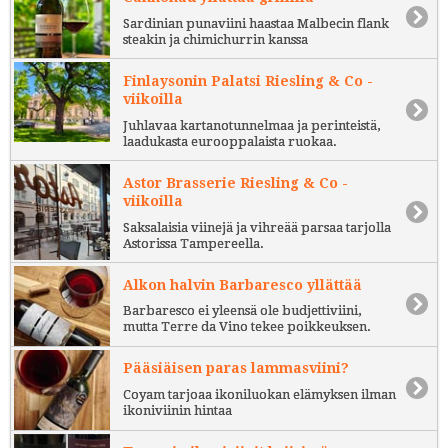
Sardinian punaviini haastaa Malbecin flank
steakin ja chimichurrin kanssa
Finlaysonin Palatsi Riesling & Co -
viikoilla
Juhlavaa kartanotunnelmaa ja perinteistä,
laadukasta eurooppalaista ruokaa.
Astor Brasserie Riesling & Co -
viikoilla
Saksalaisia viinejä ja vihreää parsaa tarjolla
Astorissa Tampereella.
Alkon halvin Barbaresco yllättää
Barbaresco ei yleensä ole budjettiviini,
mutta Terre da Vino tekee poikkeuksen.
Pääsiäisen paras lammasviini?
Coyam tarjoaa ikoniluokan elämyksen ilman
ikoniviinin hintaa