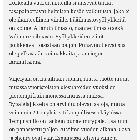
korkealla vuoren rinteillä sijaitsevat tarhat
tasapainottavat helteisen kesän vaikutusta, joka ei
ole ihanteellinen viinille. Pääilmastovyöhykkeitä
on kolme: Atlantin ilmasto, mannerilmasto sekä
Välimeren ilmasto. Vyöhykkeiden viinit
poikkeavat toisistaan paljon. Punaviinit eivät siis
ole pelkästään voimakkaita ja auringon
lämmittämiä.
Viljelyala on maailman suurin, mutta tuotto muun
muassa vuoristoisten olosuhteiden vuoksi on
pienempi kuin monessa muussa maissa.
Rypälelajikkeita on arvioitu olevan satoja, mutta
vain noin 20 on yleisesti kaupallisessa käytössä.
Tempranillo on tärkein punaviinirypäle. Laatuun
on panostettu paljon 20 viime vuoden aikana. Cava
ja sherry ovat vain Espanjassa tehtyjä viinejä.