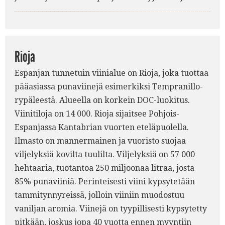
Rioja
Espanjan tunnetuin viinialue on Rioja, joka tuottaa
pääasiassa punaviinejä esimerkiksi Tempranillo-
rypäleestä. Alueella on korkein DOC-luokitus.
Viinitiloja on 14 000. Rioja sijaitsee Pohjois-
Espanjassa Kantabrian vuorten eteläpuolella.
Ilmasto on mannermainen ja vuoristo suojaa
viljelyksiä kovilta tuulilta. Viljelyksiä on 57 000
hehtaaria, tuotantoa 250 miljoonaa litraa, josta
85% punaviiniä. Perinteisesti viini kypsytetään
tammitynnyreissä, jolloin viiniin muodostuu
vaniljan aromia. Viinejä on tyypillisesti kypsytetty
pitkään, joskus jopa 40 vuotta ennen myyntiin