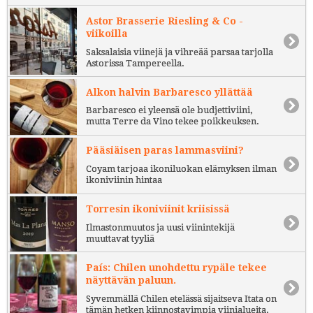
Astor Brasserie Riesling & Co -
viikoilla
Saksalaisia viinejä ja vihreää parsaa tarjolla
Astorissa Tampereella.
Alkon halvin Barbaresco yllättää
Barbaresco ei yleensä ole budjettiviini,
mutta Terre da Vino tekee poikkeuksen.
Pääsiäisen paras lammasviini?
Coyam tarjoaa ikoniluokan elämyksen ilman
ikoniviinin hintaa
Torresin ikoniviinit kriisissä
Ilmastonmuutos ja uusi viinintekijä
muuttavat tyyliä
País: Chilen unohdettu rypäle tekee
näyttävän paluun.
Syvemmällä Chilen etelässä sijaitseva Itata on
tämän hetken kiinnostavimpia viinialueita.