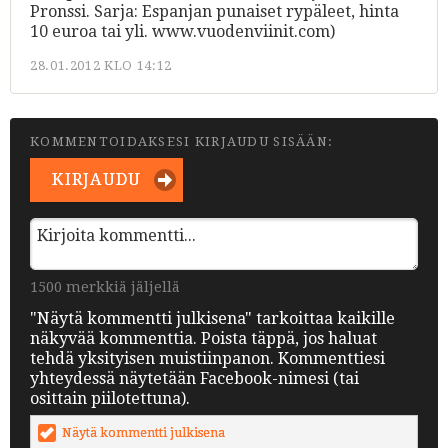
Pronssi. Sarja: Espanjan punaiset rypäleet, hinta
10 euroa tai yli. www.vuodenviinit.com)
28.01.2012 KLO 14:12
KOMMENTOIDAKSESI KIRJAUDU SISÄÄN:
KIRJAUDU
1500 merkkiä jäljellä
"Näytä kommentti julkisena" tarkoittaa kaikille
näkyvää kommenttia. Poista täppä, jos haluat
tehdä yksityisen muistiinpanon. Kommenttiesi
yhteydessä näytetään Facebook-nimesi (tai
osittain piilotettuna).
Näytä kommentti julkisena