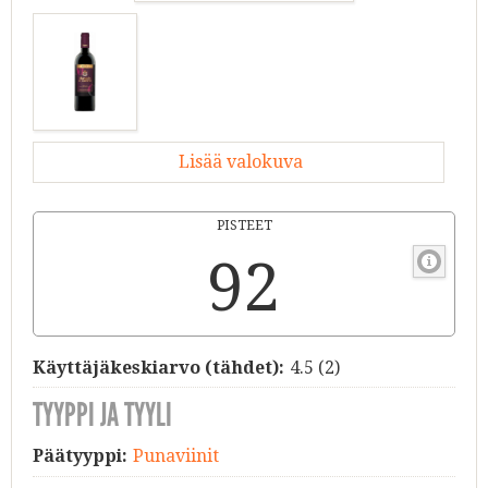
Lisää valokuva
PISTEET
92
Käyttäjäkeskiarvo (tähdet):
4.5
(
2
)
TYYPPI JA TYYLI
Päätyyppi:
Punaviinit