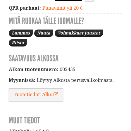
QPR parhaat:
Punaviinit yli 20 €
MITÄ RUOKAA TÄLLE JUOMALLE?
Lammas
Nauta
Voimakkaat juustot
Riista
SAATAVUUS ALKOSSA
Alkon tuotenumero:
005435
Myynnissä:
Löytyy Alkosta perusvalikoimasta.
Tuotetiedot: Alko
MUUT TIEDOT