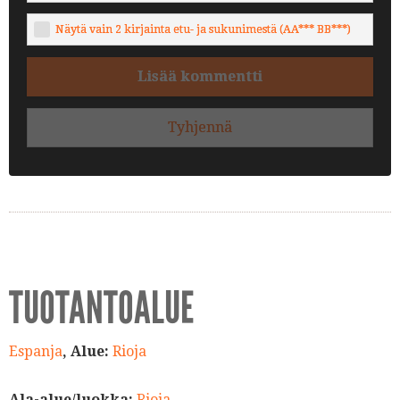
Näytä vain 2 kirjainta etu- ja sukunimestä (AA*** BB***)
Lisää kommentti
Tyhjennä
TUOTANTOALUE
Espanja
, Alue:
Rioja
Ala-alue/luokka:
Rioja