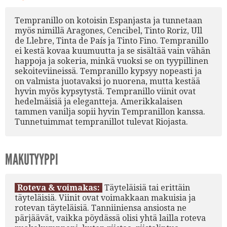
Tempranillo on kotoisin Espanjasta ja tunnetaan
myös nimillä Aragones, Cencibel, Tinto Roriz, Ull
de Llebre, Tinta de País ja Tinto Fino. Tempranillo
ei kestä kovaa kuumuutta ja se sisältää vain vähän
happoja ja sokeria, minkä vuoksi se on tyypillinen
sekoiteviineissä. Tempranillo kypsyy nopeasti ja
on valmista juotavaksi jo nuorena, mutta kestää
hyvin myös kypsytystä. Tempranillo viinit ovat
hedelmäisiä ja elegantteja. Amerikkalaisen
tammen vanilja sopii hyvin Tempranillon kanssa.
Tunnetuimmat tempranillot tulevat Riojasta.
MAKUTYYPPI
Roteva & voimakas:
Täyteläisiä tai erittäin
täyteläisiä. Viinit ovat voimakkaan makuisia ja
rotevan täyteläisiä. Tanniiniensa ansiosta ne
pärjäävät, vaikka pöydässä olisi yhtä lailla roteva