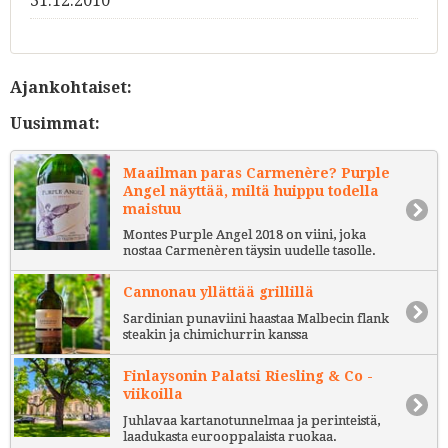
31.12.2010
Ajankohtaiset:
Uusimmat:
Maailman paras Carmenère? Purple
Angel näyttää, miltä huippu todella
maistuu
Montes Purple Angel 2018 on viini, joka
nostaa Carmenèren täysin uudelle tasolle.
Cannonau yllättää grillillä
Sardinian punaviini haastaa Malbecin flank
steakin ja chimichurrin kanssa
Finlaysonin Palatsi Riesling & Co -
viikoilla
Juhlavaa kartanotunnelmaa ja perinteistä,
laadukasta eurooppalaista ruokaa.