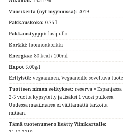
Alkoholi:
14.5 t-%
Vuosikerta (nyt myynnissä):
2019
Pakkauskoko:
0.75 l
Pakkaustyyppi:
lasipullo
Korkki:
luonnonkorkki
Energiaa:
80 kcal / 100ml
Hapot
5.00g/l
Erityistä:
vegaaninen, Vegaaneille soveltuva tuote
Tuotteen nimen selitykset:
reserva = Espanjassa
2-3 vuotta kypsytetty ja lisäksi 1 vuosi pullossa.
Uudessa maailmassa ei välttämättä tarkoita
mitään.
Tämä tuotenumero lisätty Viinikartalle: