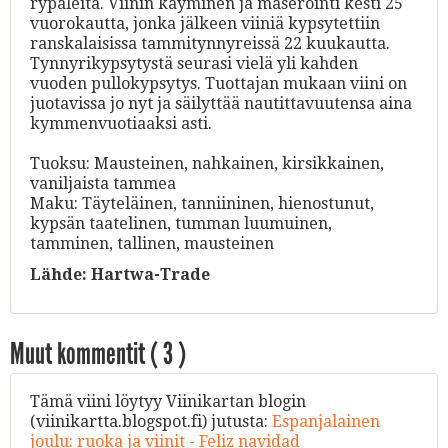
rypäleitä. Viinin käyminen ja maserointi kesti 25
vuorokautta, jonka jälkeen viiniä kypsytettiin
ranskalaisissa tammitynnyreissä 22 kuukautta.
Tynnyrikypsytystä seurasi vielä yli kahden
vuoden pullokypsytys. Tuottajan mukaan viini on
juotavissa jo nyt ja säilyttää nautittavuutensa aina
kymmenvuotiaaksi asti.
Tuoksu: Mausteinen, nahkainen, kirsikkainen,
vaniljaista tammea
Maku: Täyteläinen, tanniininen, hienostunut,
kypsän taatelinen, tumman luumuinen,
tamminen, tallinen, mausteinen
Lähde:
Hartwa-Trade
Muut kommentit (
3
)
Tämä viini löytyy Viinikartan blogin
(viinikartta.blogspot.fi) jutusta:
Espanjalainen
joulu: ruoka ja viinit - Feliz navidad