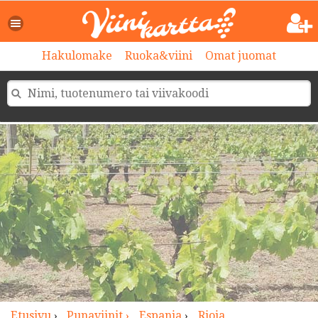
>
Hakulomake
Ruoka&viini
Omat juomat
Etusivu
›
Punaviinit ›
Espanja
›
Rioja