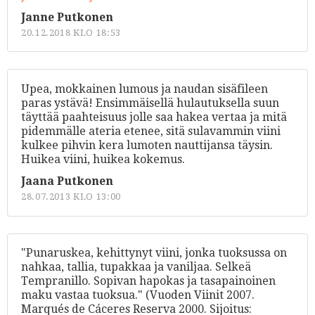
Janne Putkonen
20.12.2018 KLO 18:53
Upea, mokkainen lumous ja naudan sisäfileen
paras ystävä! Ensimmäisellä hulautuksella suun
täyttää paahteisuus jolle saa hakea vertaa ja mitä
pidemmälle ateria etenee, sitä sulavammin viini
kulkee pihvin kera lumoten nauttijansa täysin.
Huikea viini, huikea kokemus.
Jaana Putkonen
28.07.2013 KLO 13:00
"Punaruskea, kehittynyt viini, jonka tuoksussa on
nahkaa, tallia, tupakkaa ja vaniljaa. Selkeä
Tempranillo. Sopivan hapokas ja tasapainoinen
maku vastaa tuoksua." (Vuoden Viinit 2007.
Marqués de Cáceres Reserva 2000. Sijoitus: