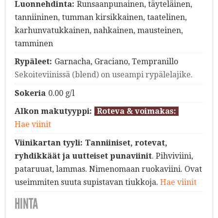
Luonnehdinta:
Runsaanpunainen, täyteläinen,
tanniininen, tumman kirsikkainen, taatelinen,
karhunvatukkainen, nahkainen, mausteinen,
tamminen
Rypäleet:
Garnacha, Graciano, Tempranillo
Sekoiteviinissä (blend) on useampi rypälelajike.
Sokeria
0.00 g/l
Alkon makutyyppi:
Roteva & voimakas:
Hae viinit
Viinikartan tyyli:
Tanniiniset, rotevat,
ryhdikkäät ja uutteiset punaviinit
. Pihviviini,
pataruuat, lammas. Nimenomaan ruokaviini. Ovat
useimmiten suuta supistavan tiukkoja.
Hae viinit
HINTA