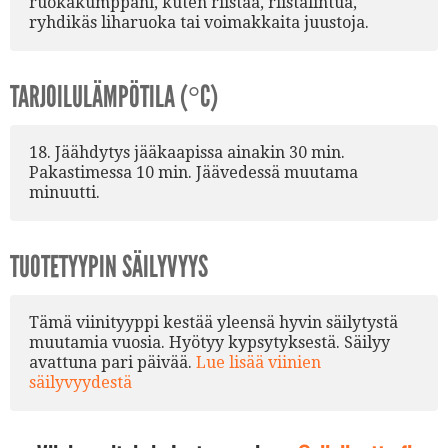
ruokakumppani, kuten riistaa, riistalintua,
ryhdikäs liharuoka tai voimakkaita juustoja.
TARJOILULÄMPÖTILA (°C)
18. Jäähdytys jääkaapissa ainakin 30 min.
Pakastimessa 10 min. Jäävedessä muutama
minuutti.
TUOTETYYPIN SÄILYVYYS
Tämä viinityyppi kestää yleensä hyvin säilytystä
muutamia vuosia. Hyötyy kypsytyksestä. Säilyy
avattuna pari päivää.
Lue lisää viinien
säilyvyydestä