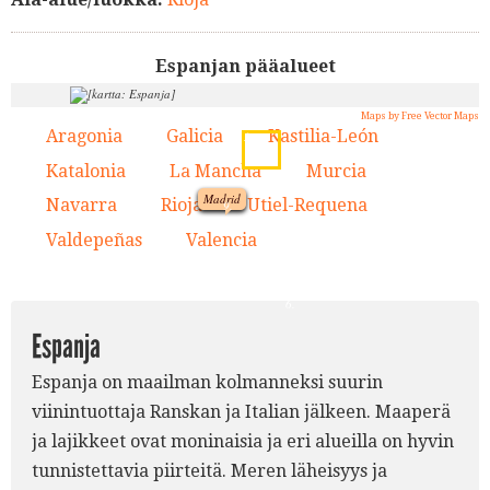
Espanjan pääalueet
Maps by Free Vector Maps
7.
2.
Aragonia
Galicia
Kastilia-León
1.
2.
3.
8.
4.
3.
Katalonia
La Mancha
Murcia
1.
4.
5.
6.
Madrid
Navarra
Rioja
Utiel-Requena
7.
8.
9.
Valdepeñas
Valencia
10.
11.
9.
5.
10.
11.
6.
Espanja
Espanja on maailman kolmanneksi suurin
viinintuottaja Ranskan ja Italian jälkeen. Maaperä
ja lajikkeet ovat moninaisia ja eri alueilla on hyvin
tunnistettavia piirteitä. Meren läheisyys ja