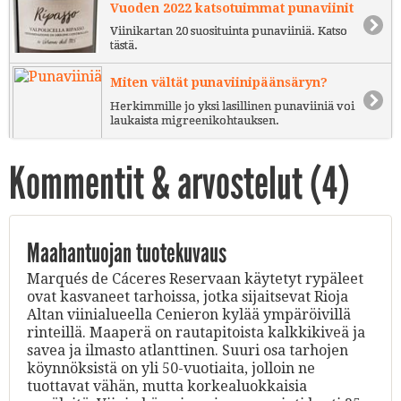
Vuoden 2022 katsotuimmat punaviinit
Viinikartan 20 suosituinta punaviiniä. Katso
tästä.
Miten vältät punaviinipäänsäryn?
Herkimmille jo yksi lasillinen punaviiniä voi
laukaista migreenikohtauksen.
Kommentit & arvostelut (
4
)
Maahantuojan tuotekuvaus
Marqués de Cáceres Reservaan käytetyt rypäleet
ovat kasvaneet tarhoissa, jotka sijaitsevat Rioja
Altan viinialueella Cenieron kylää ympäröivillä
rinteillä. Maaperä on rautapitoista kalkkikiveä ja
savea ja ilmasto atlanttinen. Suuri osa tarhojen
köynnöksistä on yli 50-vuotiaita, jolloin ne
tuottavat vähän, mutta korkealuokkaisia