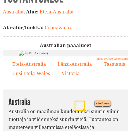
Australia
, Alue:
Etelä-Australia
Ala-alue/luokka:
Coonawarra
Australian pääalueet
Maps by Free Vector Maps
Etelä-Australia
Länsi-Australia
Tasmania
1.
2.
3.
Uusi Etelä-Wales
Victoria
4.
5.
4.
Australia
Canberra
2.
1.
Australia on maailman kuudenneksi suurin viinin
5.
tuottaja ja viidenneksi suurin viejä. Tuotantoa on
3.
mantereen viileämmissä eteläosissa ja