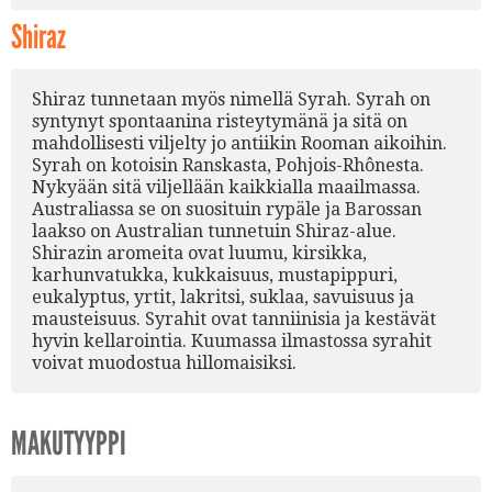
Shiraz
Shiraz tunnetaan myös nimellä Syrah. Syrah on
syntynyt spontaanina risteytymänä ja sitä on
mahdollisesti viljelty jo antiikin Rooman aikoihin.
Syrah on kotoisin Ranskasta, Pohjois-Rhônesta.
Nykyään sitä viljellään kaikkialla maailmassa.
Australiassa se on suosituin rypäle ja Barossan
laakso on Australian tunnetuin Shiraz-alue.
Shirazin aromeita ovat luumu, kirsikka,
karhunvatukka, kukkaisuus, mustapippuri,
eukalyptus, yrtit, lakritsi, suklaa, savuisuus ja
mausteisuus. Syrahit ovat tanniinisia ja kestävät
hyvin kellarointia. Kuumassa ilmastossa syrahit
voivat muodostua hillomaisiksi.
MAKUTYYPPI