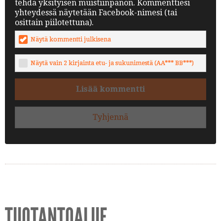
tehdä yksityisen muistiinpanon. Kommenttiesi
yhteydessä näytetään Facebook-nimesi (tai
osittain piilotettuna).
Näytä kommentti julkisena
Näytä vain 2 kirjainta etu- ja sukunimestä (AA*** BB***)
Lisää kommentti
Tyhjennä
TUOTANTOALUE