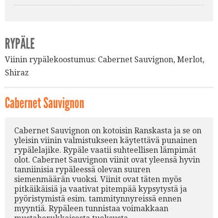
RYPÄLE
Viinin rypälekoostumus:
Cabernet Sauvignon
,
Merlot
,
Shiraz
Cabernet Sauvignon
Cabernet Sauvignon on kotoisin Ranskasta ja se on
yleisin viinin valmistukseen käytettävä punainen
rypälelajike. Rypäle vaatii suhteellisen lämpimät
olot. Cabernet Sauvignon viinit ovat yleensä hyvin
tanniinisia rypäleessä olevan suuren
siemenmäärän vuoksi. Viinit ovat täten myös
pitkäikäisiä ja vaativat pitempää kypsytystä ja
pyöristymistä esim. tammitynnyreissä ennen
myyntiä. Rypäleen tunnistaa voimakkaan