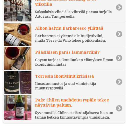
viikoilla
Saksalaisia viinejä ja vihreää parsaa tarjolla
Astorissa Tampereella.
Alkon halvin Barbaresco yllättää
Barbaresco ei yleensä ole budjettiviini,
mutta Terre da Vino tekee poikkeuksen.
Pääsiäisen paras lammasviini?
Coyam tarjoaa ikoniluokan elämyksen ilman
ikoniviinin hintaa
Torresin ikoniviinit kriisissä
Ilmastonmuutos ja uusi viinintekijä
muuttavat tyyliä
País: Chilen unohdettu rypäle tekee
näyttävän paluun.
Syvemmällä Chilen etelässä sijaitseva Itata on
tämän hetken kiinnostavimpia viinialueita.