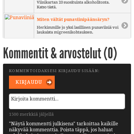
Viinikartan 20 suosituinta alkoholitonta.
Katso tästä.
Miten vältät punaviinipäänsäryn?
Herkimmille jo yksi lasillinen punaviiniä voi
laukaista migreenikohtauksen.
Kommentit & arvostelut (
0
)
KOMMENTOIDAKSESI KIRJAUDU SISÄÄN:
KIRJAUDU
1500 merkkiä jäljellä
"Näytä kommentti julkisena" tarkoittaa kaikille
näkyvää kommenttia. Poista täppä, jos haluat