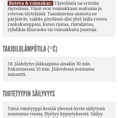
Roteva & voimakas:
Täyteläisiä tai erittäin
täyteläisiä. Viinit ovat voimakkaan makuisia ja
rotevan täyteläisiä. Tanniiniensa ansiosta ne
pärjäävät, vaikka pöydässä olisi yhtä lailla roteva
ruokakumppani, kuten riistaa, riistalintua,
ryhdikäs liharuoka tai voimakkaita juustoja.
TARJOILULÄMPÖTILA (°C)
18. Jäähdytys jääkaapissa ainakin 30 min.
Pakastimessa 10 min. Jäävedessä muutama
minuutti.
TUOTETYYPIN SÄILYVYYS
Tämä viinityyppi kestää yleensä hyvin säilytystä
muutamia vuosia. Hyötyy kypsytyksestä. Säilyy