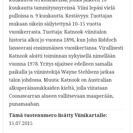
kuukautta tammitynnyreissä. Viini lepäsi vielä
pulloissa n. 9 kuukautta. Kestävyys: Tuottajan
mukaan oikein säilytettynä 10–15 vuotta
vuosikerrasta. Tuottaja: Katnook-viinitalon
historia alkoi jo vuonna 1896, kun John Riddoch
lanseerasi ensimmäisen vuosikertansa. Virallisesti
Katnook aloitti toiminnan nykyisellä nimellään
vuonna 1978. Yritys sijaitsee edelleen samalla
paikalla ja viinintekijä Wayne Stehbens jatkaa
talon johdossa. Muuta: Katnook on Australian
alkuperäisasukkaiden kieltä, jolla viitataan
Coonawarran alueen vallitsevaan maaperään,
punamaahan.
Tämä tuotenumero lisätty Viinikartalle:
15.07.2015