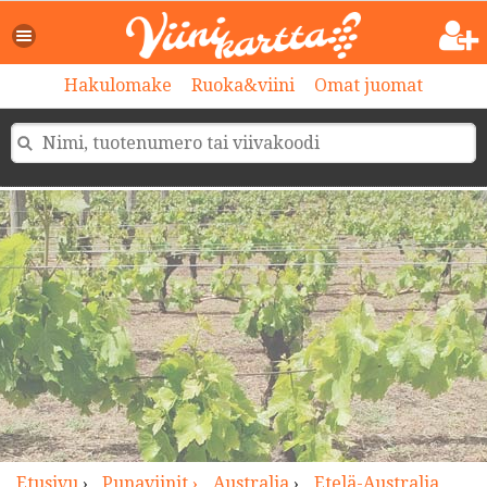
>
Hakulomake
Ruoka&viini
Omat juomat
Etusivu
›
Punaviinit ›
Australia
›
Etelä-Australia