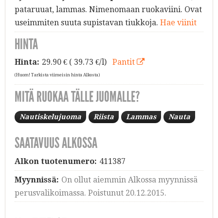
pataruuat, lammas. Nimenomaan ruokaviini. Ovat
useimmiten suuta supistavan tiukkoja.
Hae viinit
HINTA
Hinta:
29.90
€ ( 39.73 €/l)
Pantit
(Huom! Tarkista viimeisin hinta Alkosta)
MITÄ RUOKAA TÄLLE JUOMALLE?
Nautiskelujuoma
Riista
Lammas
Nauta
SAATAVUUS ALKOSSA
Alkon tuotenumero:
411387
Myynnissä:
On ollut aiemmin Alkossa myynnissä
perusvalikoimassa. Poistunut 20.12.2015.