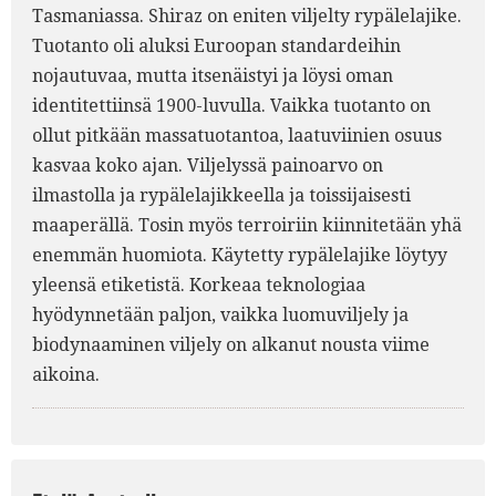
Tasmaniassa. Shiraz on eniten viljelty rypälelajike.
Tuotanto oli aluksi Euroopan standardeihin
nojautuvaa, mutta itsenäistyi ja löysi oman
identitettiinsä 1900-luvulla. Vaikka tuotanto on
ollut pitkään massatuotantoa, laatuviinien osuus
kasvaa koko ajan. Viljelyssä painoarvo on
ilmastolla ja rypälelajikkeella ja toissijaisesti
maaperällä. Tosin myös terroiriin kiinnitetään yhä
enemmän huomiota. Käytetty rypälelajike löytyy
yleensä etiketistä. Korkeaa teknologiaa
hyödynnetään paljon, vaikka luomuviljely ja
biodynaaminen viljely on alkanut nousta viime
aikoina.