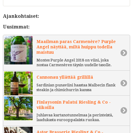
Ajankohtaiset:
Uusimmat:
Maailman paras Carmenère? Purple
Angel näyttää, miltä huippu todella
maistuu
Montes Purple Angel 2018 on viini, joka
nostaa Carmenèren täysin uudelle tasolle.
Cannonau yllättää grillillä
Sardinian punaviini haastaa Malbecin flank
steakin ja chimichurrin kanssa
Finlaysonin Palatsi Riesling & Co -
viikoilla
Juhlavaa kartanotunnelmaa ja perinteistä,
laadukasta eurooppalaista ruokaa.
Astor Brasserie Riesling & Co -