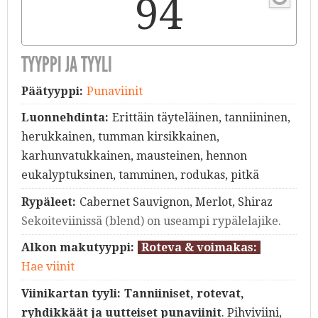
94
TYYPPI JA TYYLI
Päätyyppi:
Punaviinit
Luonnehdinta:
Erittäin täyteläinen, tanniininen,
herukkainen, tumman kirsikkainen,
karhunvatukkainen, mausteinen, hennon
eukalyptuksinen, tamminen, rodukas, pitkä
Rypäleet:
Cabernet Sauvignon, Merlot, Shiraz
Sekoiteviinissä (blend) on useampi rypälelajike.
Alkon makutyyppi:
Roteva & voimakas:
Hae viinit
Viinikartan tyyli:
Tanniiniset, rotevat,
ryhdikkäät ja uutteiset punaviinit
. Pihviviini,