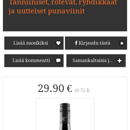
Tanniiniset, rotevat, ryhdikkäät
ja uutteiset punaviinit
Lisää suosikiksi
Kirjaudu tästä
Lisää kommentti
Samankaltaisia juomia
29.90 €
(0.75 l)