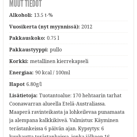
MUUT TIEDOT
Alkoholi:
13.5 t-%
Vuosikerta (nyt myynnissä):
2012
Pakkauskoko:
0.75 l
Pakkaustyyppi:
pullo
Korkki:
metallinen kierrekapseli
Energiaa:
90 kcal / 100ml
Hapot
6.80g/l
Lisätietoja:
Tuotantoalue: 170 hehtaarin tarhat
Coonawarran alueella Etelä-Australiassa.
Maaperä ravinteikasta ja lohkeilevaa punamaata
ja alempana kalkkikiveä. Valmistus: Käyminen
terästankeissa 6 päivän ajan. Kypsytys: 6
kuukautta terästankeissa, jonka jälkeen 16