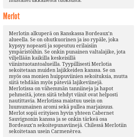
mustaherukkaisesta tuoksusta.
Merlot
Merlotin alkuperä on Ranskassa Bordeaux'n
alueella. Se on ohutkuorinen ja iso rypäle, joka
kypsyy nopeasti ja sopeutuu erilaisiin
ympäristöihin. Se onkin punainen valtalajike, jota
viljellään kaikilla keskeisillä
viinintuotantoalueilla. Tyypillisesti Merlotia
sekoitetaan muiden lajikkeiden kanssa. Se on
myös osa monien huippuviinien sekoituksia, mutta
siitä tehdään myös päteviä lajikeviinejä.
Merlotissa on vähemmän tanniineja ja hapot
pehmeitä, joten siitä tehdyt viinit ovat helposti
nautittavia. Merlotissa maistuu usein on
luumumainen aromi sekä pullea marjaisuus.
Merlot sopii erityisen hyvin yhteen Cabernet
Sauvignonin kanssa ja se onkin tärkeä osa
Bordeaux'n sekoitepunaviinejä. Chilessä Merlotiin
sekoitetaan usein Carmenèrea.