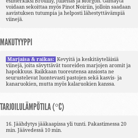
esimerkiksi Brouilly, Juliénas ja Morgon. Gamayta
voidaan sekoittaa myös Pinot Noiriin, jolloin saadaan
aavistuksen tutumpia ja helposti lähestyttävämpiä
viinejä.
MAKUTYYPPI
Marjaisa & raikas:
Kevyitä ja keskitäyteläisiä
viinejä, joita sävyttävät tuoreiden marjojen aromit ja
hapokkuus. Raikkaan tuoreutensa ansiosta ne
seurustelevat luontevasti pastojen sekä kasvis- ja
kanaruokien, mutta myös kalaruokien kanssa.
TARJOILULÄMPÖTILA (°C)
16. Jäähdytys jääkaapissa yli tunti. Pakastimessa 20
min. Jäävedessä 10 min.