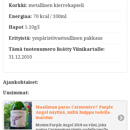
Korkki:
metallinen kierrekapseli
Energiaa:
70 kcal / 100ml
Hapot
5.10g/l
Erityistä:
ympäristövastuullinen pakkaus
Tämä tuotenumero lisätty Viinikartalle:
31.12.2010
Ajankohtaiset:
Uusimmat:
Maailman paras Carmenère? Purple
Angel näyttää, miltä huippu todella
maistuu
Montes Purple Angel 2018 on viini, joka
nostaa Carmenèren täysin uudelle tasolle.