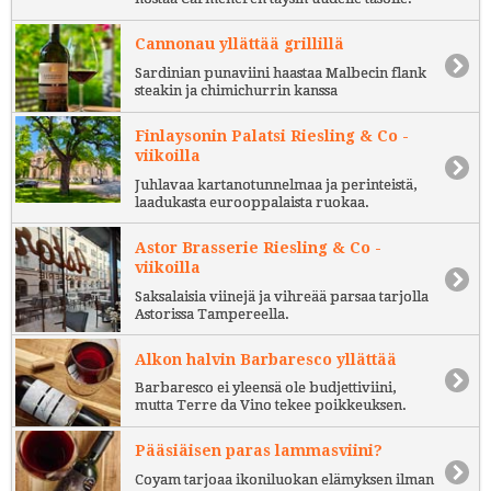
Cannonau yllättää grillillä
Sardinian punaviini haastaa Malbecin flank
steakin ja chimichurrin kanssa
Finlaysonin Palatsi Riesling & Co -
viikoilla
Juhlavaa kartanotunnelmaa ja perinteistä,
laadukasta eurooppalaista ruokaa.
Astor Brasserie Riesling & Co -
viikoilla
Saksalaisia viinejä ja vihreää parsaa tarjolla
Astorissa Tampereella.
Alkon halvin Barbaresco yllättää
Barbaresco ei yleensä ole budjettiviini,
mutta Terre da Vino tekee poikkeuksen.
Pääsiäisen paras lammasviini?
Coyam tarjoaa ikoniluokan elämyksen ilman