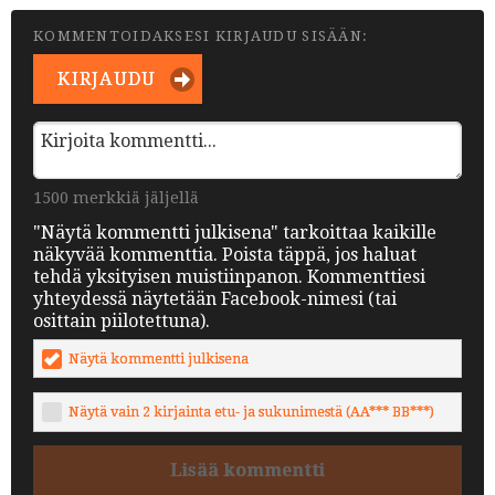
KOMMENTOIDAKSESI KIRJAUDU SISÄÄN:
KIRJAUDU
1500 merkkiä jäljellä
"Näytä kommentti julkisena" tarkoittaa kaikille
näkyvää kommenttia. Poista täppä, jos haluat
tehdä yksityisen muistiinpanon. Kommenttiesi
yhteydessä näytetään Facebook-nimesi (tai
osittain piilotettuna).
Näytä kommentti julkisena
Näytä vain 2 kirjainta etu- ja sukunimestä (AA*** BB***)
Lisää kommentti