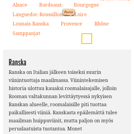
Alsace
Bordeaux
Bourgogne
1.
2.
3.
Pariisi
9.
Languedoc-Roussillon
Loire
4.
5.
1.
Lounais-Ranska
Provence
Rhône
6.
7.
8.
5.
Samppanjat
9.
3.
2.
Ranska
8.
6.
Ranska on Italian jälkeen toiseksi suurin
7.
4.
viinintuottaja maailmassa. Viinintekemisen
historia ulottuu kauaksi roomalaisajalle, jolloin
Rooman valtakunnan levittäytyessä nykyisen
Ranskan alueelle, roomalaisille piti tuottaa
paikallisesti viiniä. Ranskasta epäilemättä tulee
maailman huippuviinit, mutta paljon on myös
peruslaatuista tuotantoa. Monet