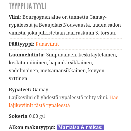
TYYPPI JA TYYLI
Viini:
Bourgognen alue on tunnettu Gamay-
rypäleestä ja Beaujolais Nouveausta, uuden sadon
viinistä, joka julkistetaan marraskuun 3. torstai.
Päätyyppi:
Punaviinit
Luonnehdinta:
Sinipunainen, keskitäyteläinen,
keskitanniininen, hapankirsikkainen,
vadelmainen, metsämansikkainen, kevyen
yrttinen
Rypäleet:
Gamay
Lajikeviini eli yhdestä rypäleestä tehty viini.
Hae
lajikeviinit tästä rypäleestä
Sokeria
0.00 g/l
Alkon makutyyppi:
Marjaisa & raikas: