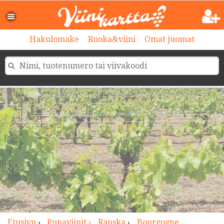
>
Hakulomake
Ruoka&viini
Omat juomat
Etusivu
›
Punaviinit ›
Ranska
›
Bourgogne