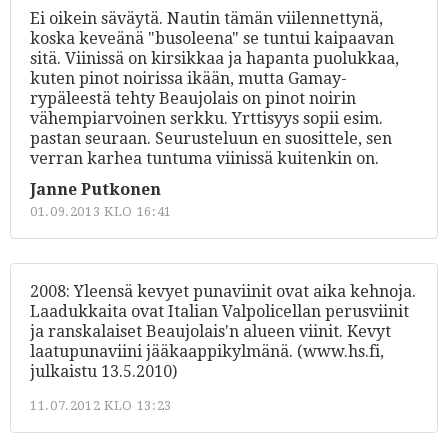
Ei oikein säväytä. Nautin tämän viilennettynä,
koska keveänä "busoleena" se tuntui kaipaavan
sitä. Viinissä on kirsikkaa ja hapanta puolukkaa,
kuten pinot noirissa ikään, mutta Gamay-
rypäleestä tehty Beaujolais on pinot noirin
vähempiarvoinen serkku. Yrttisyys sopii esim.
pastan seuraan. Seurusteluun en suosittele, sen
verran karhea tuntuma viinissä kuitenkin on.
Janne Putkonen
01.09.2013 KLO 16:41
2008: Yleensä kevyet punaviinit ovat aika kehnoja.
Laadukkaita ovat Italian Valpolicellan perusviinit
ja ranskalaiset Beaujolais'n alueen viinit. Kevyt
laatupunaviini jääkaappikylmänä. (www.hs.fi,
julkaistu 13.5.2010)
11.07.2012 KLO 13:23