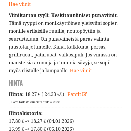
Hae viinit
Viinikartan tyyli:
Keskitanniiniset punaviinit
.
Tämä tyyppi on monikäyttöinen yleisviini sopien
monille erilaisille ruuille, noutopöytiin ja
seurusteluun. On punaviineistä paras valinta
juustotarjottimelle. Kana, kalkkuna, porsas,
grilliruoat, pataruoat, valkosipuli. Jos viinissä on
mausteisia aromeja ja tummia sävyjä, se sopii
myös riistalle ja lampaalle.
Hae viinit
HINTA
Hinta:
18.27
€ ( 24.23 €/l)
Pantit
(Huom! Tarkista viimeisin hinta Alkosta)
Hintahistoria:
17.80 € -> 18.27 € (04.01.2026)
15.99 € -> 17.80 € (06.10.2025)