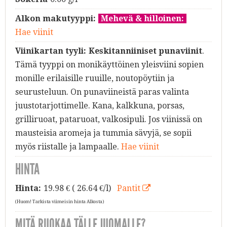
Alkon makutyyppi:
Mehevä & hilloinen:
Hae viinit
Viinikartan tyyli:
Keskitanniiniset punaviinit
.
Tämä tyyppi on monikäyttöinen yleisviini sopien
monille erilaisille ruuille, noutopöytiin ja
seurusteluun. On punaviineistä paras valinta
juustotarjottimelle. Kana, kalkkuna, porsas,
grilliruoat, pataruoat, valkosipuli. Jos viinissä on
mausteisia aromeja ja tummia sävyjä, se sopii
myös riistalle ja lampaalle.
Hae viinit
HINTA
Hinta:
19.98
€ ( 26.64 €/l)
Pantit
(Huom! Tarkista viimeisin hinta Alkosta)
MITÄ RUOKAA TÄLLE JUOMALLE?