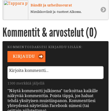
Bändit ja urheiluseurat
Nimikkoviinit ja -tuotteet Alkossa.
Kommentit & arvostelut (
0
)
KOMMENTOIDAKSESI KIRJAUDU SISÄÄN:
KIRJAUDU
1500 merkkiä jäljellä
"Näytä kommentti julkisena" tarkoittaa kaikille
näkyvää kommenttia. Poista täppä, jos haluat
tehdä yksityisen muistiinpanon. Kommenttiesi
yhteydessä näytetään Facebook-nimesi (tai
osittain piilotettuna).