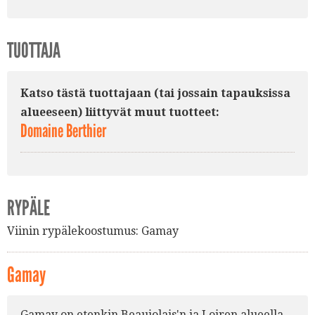
TUOTTAJA
Katso tästä tuottajaan (tai jossain tapauksissa
alueeseen) liittyvät muut tuotteet:
Domaine Berthier
RYPÄLE
Viinin rypälekoostumus:
Gamay
Gamay
Gamay on etenkin Beaujolais'n ja Loiren alueella