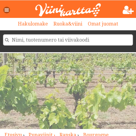
>
Hakulomake
Ruoka&viini
Omat juomat
Etusivu
›
Punaviinit ›
Ranska
›
Bourgogne