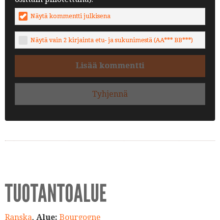
Näytä kommentti julkisena
Näytä vain 2 kirjainta etu- ja sukunimestä (AA*** BB***)
Lisää kommentti
Tyhjennä
TUOTANTOALUE
Ranska
, Alue:
Bourgogne