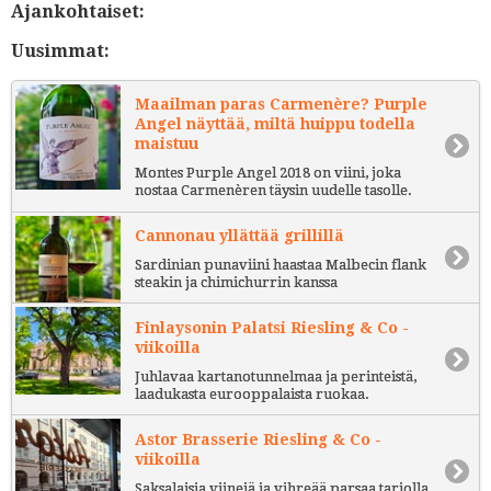
Ajankohtaiset:
Uusimmat:
Maailman paras Carmenère? Purple
Angel näyttää, miltä huippu todella
maistuu
Montes Purple Angel 2018 on viini, joka
nostaa Carmenèren täysin uudelle tasolle.
Cannonau yllättää grillillä
Sardinian punaviini haastaa Malbecin flank
steakin ja chimichurrin kanssa
Finlaysonin Palatsi Riesling & Co -
viikoilla
Juhlavaa kartanotunnelmaa ja perinteistä,
laadukasta eurooppalaista ruokaa.
Astor Brasserie Riesling & Co -
viikoilla
Saksalaisia viinejä ja vihreää parsaa tarjolla