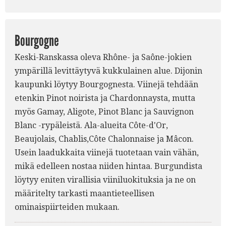
Bourgogne
Keski-Ranskassa oleva Rhône- ja Saône-jokien
ympärillä levittäytyvä kukkulainen alue. Dijonin
kaupunki löytyy Bourgognesta. Viinejä tehdään
etenkin Pinot noirista ja Chardonnaysta, mutta
myös Gamay, Aligote, Pinot Blanc ja Sauvignon
Blanc -rypäleistä. Ala-alueita Côte-d'Or,
Beaujolais, Chablis,Côte Chalonnaise ja Mâcon.
Usein laadukkaita viinejä tuotetaan vain vähän,
mikä edelleen nostaa niiden hintaa. Burgundista
löytyy eniten virallisia viiniluokituksia ja ne on
määritelty tarkasti maantieteellisen
ominaispiirteiden mukaan.