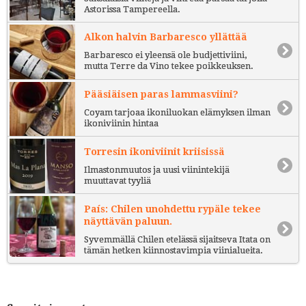
Astorissa Tampereella.
Alkon halvin Barbaresco yllättää
Barbaresco ei yleensä ole budjettiviini,
mutta Terre da Vino tekee poikkeuksen.
Pääsiäisen paras lammasviini?
Coyam tarjoaa ikoniluokan elämyksen ilman
ikoniviinin hintaa
Torresin ikoniviinit kriisissä
Ilmastonmuutos ja uusi viinintekijä
muuttavat tyyliä
País: Chilen unohdettu rypäle tekee
näyttävän paluun.
Syvemmällä Chilen etelässä sijaitseva Itata on
tämän hetken kiinnostavimpia viinialueita.