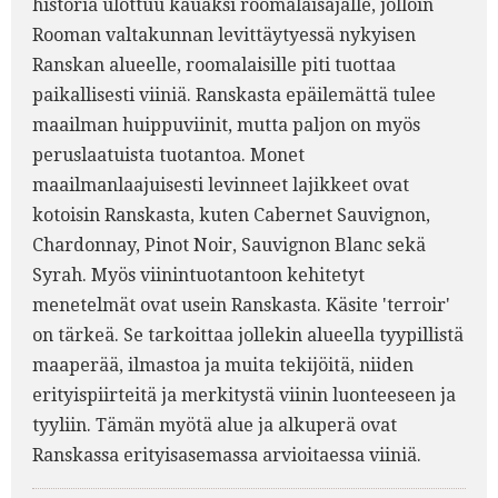
historia ulottuu kauaksi roomalaisajalle, jolloin
Rooman valtakunnan levittäytyessä nykyisen
Ranskan alueelle, roomalaisille piti tuottaa
paikallisesti viiniä. Ranskasta epäilemättä tulee
maailman huippuviinit, mutta paljon on myös
peruslaatuista tuotantoa. Monet
maailmanlaajuisesti levinneet lajikkeet ovat
kotoisin Ranskasta, kuten Cabernet Sauvignon,
Chardonnay, Pinot Noir, Sauvignon Blanc sekä
Syrah. Myös viinintuotantoon kehitetyt
menetelmät ovat usein Ranskasta. Käsite 'terroir'
on tärkeä. Se tarkoittaa jollekin alueella tyypillistä
maaperää, ilmastoa ja muita tekijöitä, niiden
erityispiirteitä ja merkitystä viinin luonteeseen ja
tyyliin. Tämän myötä alue ja alkuperä ovat
Ranskassa erityisasemassa arvioitaessa viiniä.