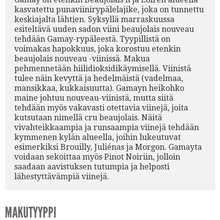
kasvatettu punaviinirypälelajike, joka on tunnettu
keskiajalta lähtien. Syksyllä marraskuussa
esiteltävä uuden sadon viini beaujolais nouveau
tehdään Gamay-rypäleestä. Tyypillistä on
voimakas hapokkuus, joka korostuu etenkin
beaujolais nouveau -viinissä. Makua
pehmennetään hiilidioksidikäymisellä. Viinistä
tulee näin kevyttä ja hedelmäistä (vadelmaa,
mansikkaa, kukkaisuutta). Gamayn heikohko
maine johtuu nouveau-viinistä, mutta siitä
tehdään myös vakavasti otettavia viinejä, joita
kutsutaan nimellä cru beaujolais. Näitä
vivahteikkaampia ja runsaampia viinejä tehdään
kymmenen kylän alueella, joihin lukeutuvat
esimerkiksi Brouilly, Juliénas ja Morgon. Gamayta
voidaan sekoittaa myös Pinot Noiriin, jolloin
saadaan aavistuksen tutumpia ja helposti
lähestyttävämpiä viinejä.
MAKUTYYPPI