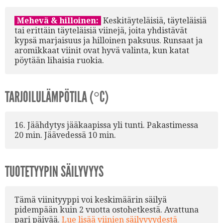
Mehevä & hilloinen:
Keskitäyteläisiä, täyteläisiä
tai erittäin täyteläisiä viinejä, joita yhdistävät
kypsä marjaisuus ja hilloinen paksuus. Runsaat ja
aromikkaat viinit ovat hyvä valinta, kun katat
pöytään lihaisia ruokia.
TARJOILULÄMPÖTILA (°C)
16. Jäähdytys jääkaapissa yli tunti. Pakastimessa
20 min. Jäävedessä 10 min.
TUOTETYYPIN SÄILYVYYS
Tämä viinityyppi voi keskimäärin säilyä
pidempään kuin 2 vuotta ostohetkestä. Avattuna
pari päivää.
Lue lisää viinien säilyvyydestä