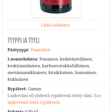
Lisää valokuva
TYYPPI JA TYYLI
Päätyyppi:
Punaviinit
Luonnehdinta:
Punainen, keskitäyteläinen,
keskitanniininen, karhunvatukkahilloinen,
metsämansikkainen, kirsikkainen, luumuinen,
kukkainen
Rypäleet:
Gamay
Lajikeviini eli yhdestä rypäleestä tehty viini.
Hae
lajikeviinit tästä rypäleestä
Sokeria
0.00 g/l