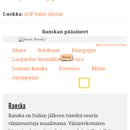
Luokka:
AOP Saint-Amour
Ranskan pääalueet
Maps by Free Vector Maps
Alsace
Bordeaux
Bourgogne
1.
2.
3.
Pariisi
9.
Languedoc-Roussillon
Loire
4.
5.
1.
Lounais-Ranska
Provence
Rhône
6.
7.
8.
5.
Samppanjat
9.
3.
2.
Ranska
8.
6.
Ranska on Italian jälkeen toiseksi suurin
7.
4.
viinintuottaja maailmassa. Viinintekemisen