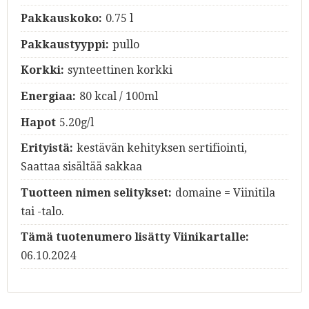
Pakkauskoko:
0.75 l
Pakkaustyyppi:
pullo
Korkki:
synteettinen korkki
Energiaa:
80 kcal / 100ml
Hapot
5.20g/l
Erityistä:
kestävän kehityksen sertifiointi,
Saattaa sisältää sakkaa
Tuotteen nimen selitykset:
domaine = Viinitila
tai -talo.
Tämä tuotenumero lisätty Viinikartalle:
06.10.2024