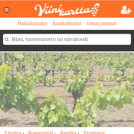
>
Hakulomake
Ruoka&viini
Omat juomat
Etusivu
›
Roseeviinit ›
Ranska
›
Provence