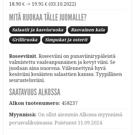
18.90 € -> 19.95 € (03.10.2022)
MITÄ RUOKAA TÄLLE JUOMALLE?
Salaatit ja kasvisruoka
Rasvainen kala
Grilliruoka
Simpukat ja osterit
Roseeviinit
. Roseeviini on punaviinirypäleistä
valmistettu vaaleanpunainen ja kevyt viini. Se
juodaan aina nuorena. Viilennettynä hyvä
kesäviini kesäisten salaattien kanssa. Tyypillinen
seurusteluviini.
SAATAVUUS ALKOSSA
Alkon tuotenumero:
458237
Myynnissä:
On ollut aiemmin Alkossa myynnissä
perusvalikoimassa. Poistunut 11.09.2024.