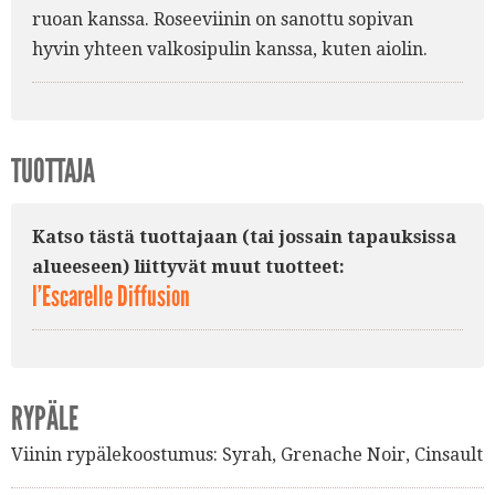
ruoan kanssa. Roseeviinin on sanottu sopivan
hyvin yhteen valkosipulin kanssa, kuten aiolin.
TUOTTAJA
Katso tästä tuottajaan (tai jossain tapauksissa
alueeseen) liittyvät muut tuotteet:
l’Escarelle Diffusion
RYPÄLE
Viinin rypälekoostumus:
Syrah
,
Grenache Noir
,
Cinsault