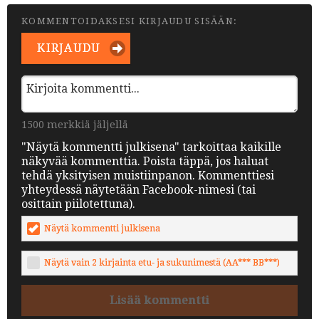
KOMMENTOIDAKSESI KIRJAUDU SISÄÄN:
KIRJAUDU
1500 merkkiä jäljellä
"Näytä kommentti julkisena" tarkoittaa kaikille
näkyvää kommenttia. Poista täppä, jos haluat
tehdä yksityisen muistiinpanon. Kommenttiesi
yhteydessä näytetään Facebook-nimesi (tai
osittain piilotettuna).
Näytä kommentti julkisena
Näytä vain 2 kirjainta etu- ja sukunimestä (AA*** BB***)
Lisää kommentti