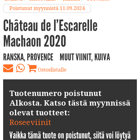
Poistunut myynnistä 11.09.2024
Château de l’Escarelle
Machaon 2020
RANSKA, PROVENCE
MUUT VIINIT, KUIVA
Ostoslistalle
Tuotenumero poistunut
Alkosta. Katso tästä myynnissä
olevat tuotteet:
Roseeviinit
Vaikka tämä tuote on poistunut, siitä voi löytyä