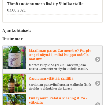
Tämä tuotenumero lisätty Viinikartalle:
03.06.2021
Ajankohtaiset:
Uusimmat:
Maailman paras Carmenère? Purple
Angel näyttää, miltä huippu todella
maistuu
Montes Purple Angel 2018 on viini, joka
nostaa Carmenèren täysin uudelle tasolle.
Cannonau yllättää grillillä
Sardinian punaviini haastaa Malbecin flank
steakin ja chimichurrin kanssa
Finlaysonin Palatsi Riesling & Co -
viikoilla