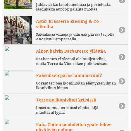
Juhlavaa kartanotunnelmaa ja perinteistä,
laadukasta eurooppalaista ruokaa.
Astor Brasserie Riesling & Co -
viikoilla
Saksalaisia viinejä ja vihreää parsaa tarjolla
Astorissa Tampereella.
Alkon halvin Barbaresco yllättää
Barbaresco ei yleensä ole budjettiviini,
mutta Terre da Vino tekee poikkeuksen.
Pääsiäisen paras lammasviini?
Coyam tarjoaa ikoniluokan elämyksen ilman
ikoniviinin hintaa
Torresin ikoniviinit kriisissä
Ilmastonmuutos ja uusi viinintekijä
muuttavat tyyliä
País: Chilen unohdettu rypäle tekee
näyttävän paluun.