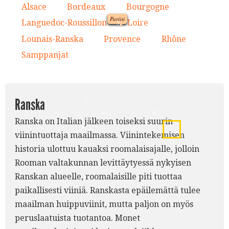
Alsace
Bordeaux
Bourgogne
1.
2.
3.
Pariisi
9.
Languedoc-Roussillon
Loire
4.
5.
1.
Lounais-Ranska
Provence
Rhône
6.
7.
8.
5.
Samppanjat
9.
3.
2.
Ranska
8.
6.
Ranska on Italian jälkeen toiseksi suurin
4.
7.
viinintuottaja maailmassa. Viinintekemisen
historia ulottuu kauaksi roomalaisajalle, jolloin
Rooman valtakunnan levittäytyessä nykyisen
Ranskan alueelle, roomalaisille piti tuottaa
paikallisesti viiniä. Ranskasta epäilemättä tulee
maailman huippuviinit, mutta paljon on myös
peruslaatuista tuotantoa. Monet