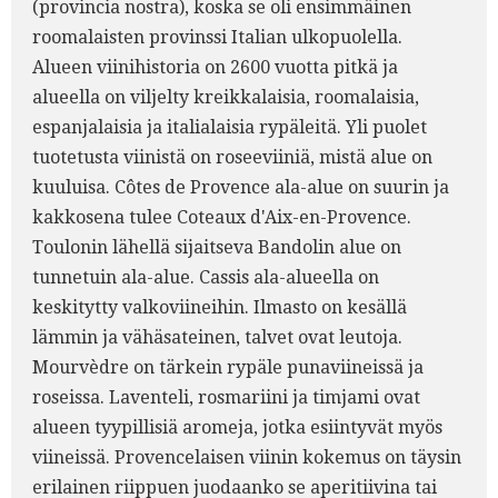
(provincia nostra), koska se oli ensimmäinen
roomalaisten provinssi Italian ulkopuolella.
Alueen viinihistoria on 2600 vuotta pitkä ja
alueella on viljelty kreikkalaisia, roomalaisia,
espanjalaisia ja italialaisia rypäleitä. Yli puolet
tuotetusta viinistä on roseeviiniä, mistä alue on
kuuluisa. Côtes de Provence ala-alue on suurin ja
kakkosena tulee Coteaux d'Aix-en-Provence.
Toulonin lähellä sijaitseva Bandolin alue on
tunnetuin ala-alue. Cassis ala-alueella on
keskitytty valkoviineihin. Ilmasto on kesällä
lämmin ja vähäsateinen, talvet ovat leutoja.
Mourvèdre on tärkein rypäle punaviineissä ja
roseissa. Laventeli, rosmariini ja timjami ovat
alueen tyypillisiä aromeja, jotka esiintyvät myös
viineissä. Provencelaisen viinin kokemus on täysin
erilainen riippuen juodaanko se aperitiivina tai