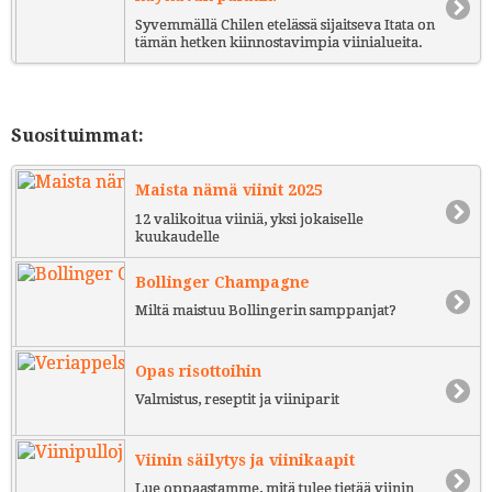
Syvemmällä Chilen etelässä sijaitseva Itata on
tämän hetken kiinnostavimpia viinialueita.
Suosituimmat:
Maista nämä viinit 2025
12 valikoitua viiniä, yksi jokaiselle
kuukaudelle
Bollinger Champagne
Miltä maistuu Bollingerin samppanjat?
Opas risottoihin
Valmistus, reseptit ja viiniparit
Viinin säilytys ja viinikaapit
Lue oppaastamme, mitä tulee tietää viinin