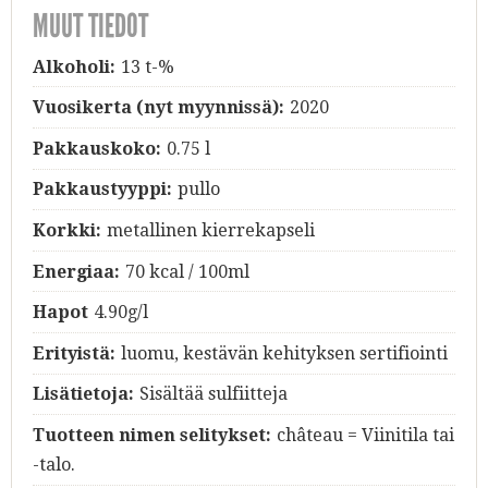
MUUT TIEDOT
Alkoholi:
13 t-%
Vuosikerta (nyt myynnissä):
2020
Pakkauskoko:
0.75 l
Pakkaustyyppi:
pullo
Korkki:
metallinen kierrekapseli
Energiaa:
70 kcal / 100ml
Hapot
4.90g/l
Erityistä:
luomu, kestävän kehityksen sertifiointi
Lisätietoja:
Sisältää sulfiitteja
Tuotteen nimen selitykset:
château = Viinitila tai
-talo.