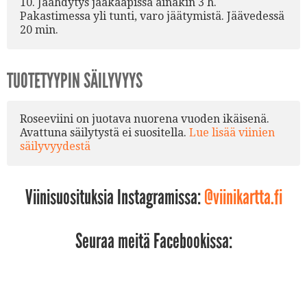
10. Jäähdytys jääkaapissa ainakin 3 h.
Pakastimessa yli tunti, varo jäätymistä. Jäävedessä
20 min.
TUOTETYYPIN SÄILYVYYS
Roseeviini on juotava nuorena vuoden ikäisenä.
Avattuna säilytystä ei suositella.
Lue lisää viinien
säilyvyydestä
Viinisuosituksia Instagramissa:
@viinikartta.fi
Seuraa meitä Facebookissa: