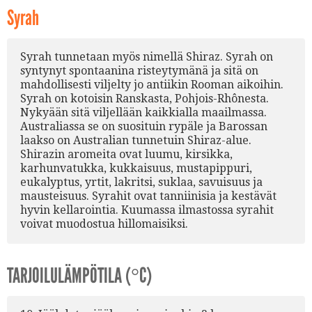
Syrah
Syrah tunnetaan myös nimellä Shiraz. Syrah on
syntynyt spontaanina risteytymänä ja sitä on
mahdollisesti viljelty jo antiikin Rooman aikoihin.
Syrah on kotoisin Ranskasta, Pohjois-Rhônesta.
Nykyään sitä viljellään kaikkialla maailmassa.
Australiassa se on suosituin rypäle ja Barossan
laakso on Australian tunnetuin Shiraz-alue.
Shirazin aromeita ovat luumu, kirsikka,
karhunvatukka, kukkaisuus, mustapippuri,
eukalyptus, yrtit, lakritsi, suklaa, savuisuus ja
mausteisuus. Syrahit ovat tanniinisia ja kestävät
hyvin kellarointia. Kuumassa ilmastossa syrahit
voivat muodostua hillomaisiksi.
TARJOILULÄMPÖTILA (°C)