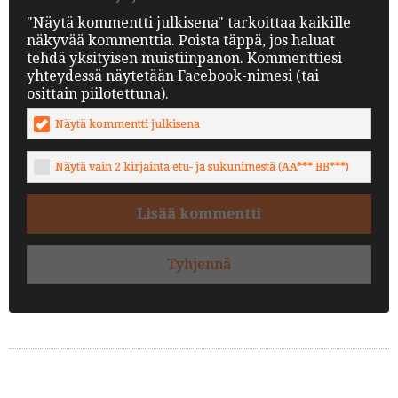
"Näytä kommentti julkisena" tarkoittaa kaikille
näkyvää kommenttia. Poista täppä, jos haluat
tehdä yksityisen muistiinpanon. Kommenttiesi
yhteydessä näytetään Facebook-nimesi (tai
osittain piilotettuna).
Näytä kommentti julkisena
Näytä vain 2 kirjainta etu- ja sukunimestä (AA*** BB***)
Lisää kommentti
Tyhjennä