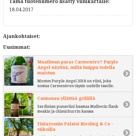
Tämä tuotenumero lisätty Viinikartalle:
18.04.2017
Ajankohtaiset:
Uusimmat:
Maailman paras Carmenère? Purple
Angel näyttää, miltä huippu todella
maistuu
Montes Purple Angel 2018 on viini, joka
nostaa Carmenèren täysin uudelle tasolle.
Cannonau yllättää grillillä
Sardinian punaviini haastaa Malbecin flank
steakin ja chimichurrin kanssa
Finlaysonin Palatsi Riesling & Co -
viikoilla