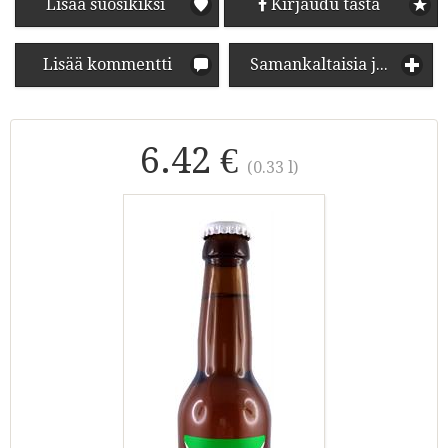
Lisää suosikiksi
Kirjaudu tästä
Lisää kommentti
Samankaltaisia juomia
6.42 €
(0.33 l)