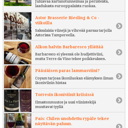
Juhlavaa kartanotunnelmaa ja perinteistä,
laadukasta eurooppalaista ruokaa.
Astor Brasserie Riesling & Co -
viikoilla
Saksalaisia viinejä ja vihreää parsaa tarjolla
Astorissa Tampereella.
Alkon halvin Barbaresco yllättää
Barbaresco ei yleensä ole budjettiviini,
mutta Terre da Vino tekee poikkeuksen.
Pääsiäisen paras lammasviini?
Coyam tarjoaa ikoniluokan elämyksen ilman
ikoniviinin hintaa
Torresin ikoniviinit kriisissä
Ilmastonmuutos ja uusi viinintekijä
muuttavat tyyliä
País: Chilen unohdettu rypäle tekee
näyttävän paluun.