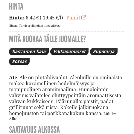
HINTA
Hinta:
6.42
€ ( 19.45 €/l)
Pantit
(Huom! Tarkista viimeisin hinta Alkosta)
MITÄ RUOKAA TÄLLE JUOMALLE?
Rasvainen kala
Pikkusuolaiset
Siipikarja
Porsas
Ale
. Ale on pintahiivaolut. Aleoluille on ominaista
makea karamellinen hedelmäisyys ja
monipuolinen aromimaailma. Humaloinnin
vahvuus vaihtelee oluttyypeittäin aromaattisesta
vahvan kukkaiseen. Pääruualla: paistit, padat,
grilliruuat sekä riista. Kokeile jälkiruokana
homejuuston tai porkkanakakun kanssa.
Lähde:
Alko
SAATAVUUS ALKOSSA