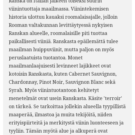
Ranska on Italian jälkeen toiseksi suurin
7.
4.
viinintuottaja maailmassa. Viinintekemisen
historia ulottuu kauaksi roomalaisajalle, jolloin
Rooman valtakunnan levittäytyessä nykyisen
Ranskan alueelle, roomalaisille piti tuottaa
paikallisesti viiniä. Ranskasta epäilemättä tulee
maailman huippuviinit, mutta paljon on myös
peruslaatuista tuotantoa. Monet
maailmanlaajuisesti levinneet lajikkeet ovat
kotoisin Ranskasta, kuten Cabernet Sauvignon,
Chardonnay, Pinot Noir, Sauvignon Blanc sekä
Syrah. Myös viinintuotantoon kehitetyt
menetelmät ovat usein Ranskasta. Käsite 'terroir'
on tärkeä. Se tarkoittaa jollekin alueella tyypillistä
maaperää, ilmastoa ja muita tekijöitä, niiden
erityispiirteitä ja merkitystä viinin luonteeseen ja
tyyliin. Tämän myötä alue ja alkuperä ovat