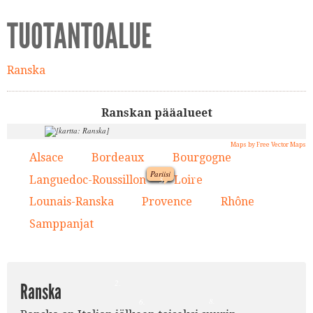
TUOTANTOALUE
Ranska
Ranskan pääalueet
Maps by Free Vector Maps
Alsace
Bordeaux
Bourgogne
1.
2.
3.
Pariisi
9.
Languedoc-Roussillon
Loire
4.
5.
1.
Lounais-Ranska
Provence
Rhône
6.
7.
8.
5.
Samppanjat
9.
3.
2.
Ranska
8.
6.