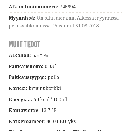
Alkon tuotenumero:
746694
Myynnissä:
On ollut aiemmin Alkossa myynnissä
perusvalikoimassa. Poistunut 31.08.2018.
MUUT TIEDOT
Alkoholi:
5.5 t-%
Pakkauskoko:
0.33 l
Pakkaustyyppi:
pullo
Korkki:
kruunukorkki
Energiaa:
50 kcal / 100ml
Kantavierre:
13.7 °P
Katkeroaineet:
46.0 EBU-yks.