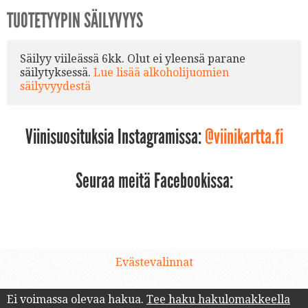
TUOTETYYPIN SÄILYVYYS
Säilyy viileässä 6kk. Olut ei yleensä parane
säilytyksessä.
Lue lisää alkoholijuomien
säilyvyydestä
Viinisuosituksia Instagramissa:
@viinikartta.fi
Seuraa meitä Facebookissa:
Evästevalinnat
Ei voimassa olevaa hakua.
Tee haku hakulomakkeella