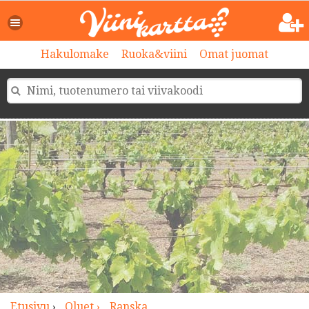
>
Hakulomake
Ruoka&viini
Omat juomat
Etusivu
›
Oluet ›
Ranska