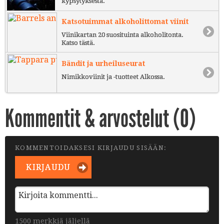
kypsytyksestä.
Katsotuimmat alkoholittomat viinit
Viinikartan 20 suosituinta alkoholitonta.
Katso tästä.
Bändit ja urheiluseurat
Nimikkoviinit ja -tuotteet Alkossa.
Kommentit & arvostelut (
0
)
KOMMENTOIDAKSESI KIRJAUDU SISÄÄN:
KIRJAUDU
1500 merkkiä jäljellä