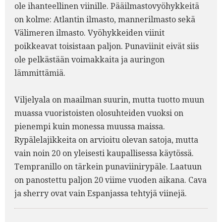
ole ihanteellinen viinille. Pääilmastovyöhykkeitä
on kolme: Atlantin ilmasto, mannerilmasto sekä
Välimeren ilmasto. Vyöhykkeiden viinit
poikkeavat toisistaan paljon. Punaviinit eivät siis
ole pelkästään voimakkaita ja auringon
lämmittämiä.
Viljelyala on maailman suurin, mutta tuotto muun
muassa vuoristoisten olosuhteiden vuoksi on
pienempi kuin monessa muussa maissa.
Rypälelajikkeita on arvioitu olevan satoja, mutta
vain noin 20 on yleisesti kaupallisessa käytössä.
Tempranillo on tärkein punaviinirypäle. Laatuun
on panostettu paljon 20 viime vuoden aikana. Cava
ja sherry ovat vain Espanjassa tehtyjä viinejä.