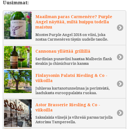
Uusimmat:
Maailman paras Carmenère? Purple
Angel näyttää, miltä huippu todella
maistuu
Montes Purple Angel 2018 on viini, joka
nostaa Carmenèren täysin uudelle tasolle.
Cannonau yllättää grillillä
Sardinian punaviini haastaa Malbecin flank
steakin ja chimichurrin kanssa
Finlaysonin Palatsi Riesling & Co -
viikoilla
Juhlavaa kartanotunnelmaa ja perinteistä,
laadukasta eurooppalaista ruokaa.
Astor Brasserie Riesling & Co -
viikoilla
Saksalaisia viinejä ja vihreää parsaa tarjolla
Astorissa Tampereella.