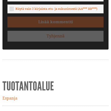
Näytä vain 2 kirjainta etu- ja sukunimestä (AA*** BB***)
Lisää kommentti
Tyhjennä
TUOTANTOALUE
Espanja