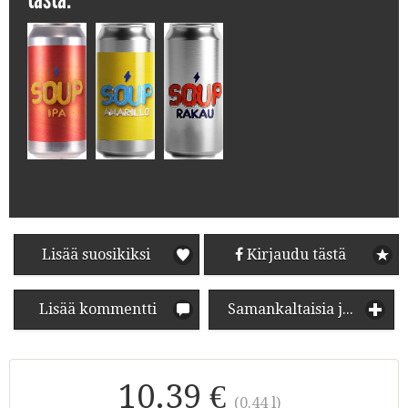
Lisää suosikiksi
Kirjaudu tästä
Lisää kommentti
Samankaltaisia juomia
10.39 €
(0.44 l)