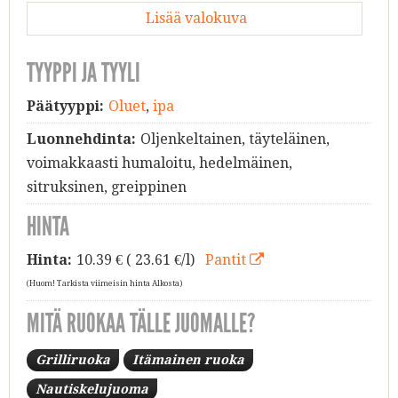
Lisää valokuva
TYYPPI JA TYYLI
Päätyyppi:
Oluet
,
ipa
Luonnehdinta:
Oljenkeltainen, täyteläinen,
voimakkaasti humaloitu, hedelmäinen,
sitruksinen, greippinen
HINTA
Hinta:
10.39
€ ( 23.61 €/l)
Pantit
(Huom! Tarkista viimeisin hinta Alkosta)
MITÄ RUOKAA TÄLLE JUOMALLE?
Grilliruoka
Itämainen ruoka
Nautiskelujuoma