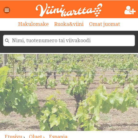
>
Hakulomake
Ruoka&viini
Omat juomat
Etusivu
›
Oluet ›
Espanja