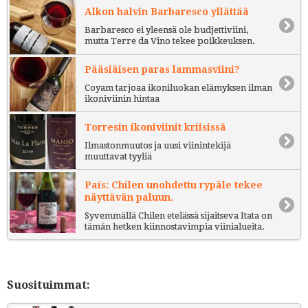
Alkon halvin Barbaresco yllättää
Barbaresco ei yleensä ole budjettiviini,
mutta Terre da Vino tekee poikkeuksen.
Pääsiäisen paras lammasviini?
Coyam tarjoaa ikoniluokan elämyksen ilman
ikoniviinin hintaa
Torresin ikoniviinit kriisissä
Ilmastonmuutos ja uusi viinintekijä
muuttavat tyyliä
País: Chilen unohdettu rypäle tekee
näyttävän paluun.
Syvemmällä Chilen etelässä sijaitseva Itata on
tämän hetken kiinnostavimpia viinialueita.
Suosituimmat: