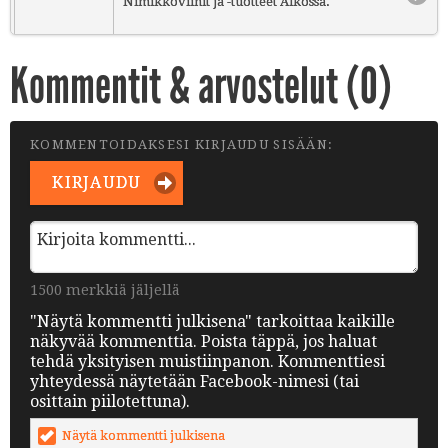
Nimikkoviinit ja -tuotteet Alkossa.
Kommentit & arvostelut (
0
)
KOMMENTOIDAKSESI KIRJAUDU SISÄÄN:
KIRJAUDU
1500 merkkiä jäljellä
"Näytä kommentti julkisena" tarkoittaa kaikille
näkyvää kommenttia. Poista täppä, jos haluat
tehdä yksityisen muistiinpanon. Kommenttiesi
yhteydessä näytetään Facebook-nimesi (tai
osittain piilotettuna).
Näytä kommentti julkisena