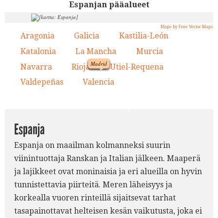
Espanjan pääalueet
Maps by Free Vector Maps
7.
2.
Aragonia
Galicia
Kastilia-León
1.
2.
3.
8.
4.
3.
Katalonia
La Mancha
Murcia
1.
4.
5.
6.
Madrid
Navarra
Rioja
Utiel-Requena
7.
8.
9.
Valdepeñas
Valencia
10.
11.
9.
5.
10.
11.
6.
Espanja
Espanja on maailman kolmanneksi suurin
viinintuottaja Ranskan ja Italian jälkeen. Maaperä
ja lajikkeet ovat moninaisia ja eri alueilla on hyvin
tunnistettavia piirteitä. Meren läheisyys ja
korkealla vuoren rinteillä sijaitsevat tarhat
tasapainottavat helteisen kesän vaikutusta, joka ei