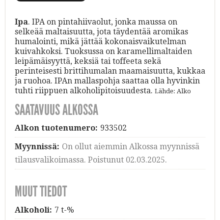
Ipa
. IPA on pintahiivaolut, jonka maussa on
selkeää maltaisuutta, jota täydentää aromikas
humalointi, mikä jättää kokonaisvaikutelman
kuivahkoksi. Tuoksussa on karamellimaltaiden
leipämäisyyttä, keksiä tai toffeeta sekä
perinteisesti brittihumalan maamaisuutta, kukkaa
ja ruohoa. IPAn mallaspohja saattaa olla hyvinkin
tuhti riippuen alkoholipitoisuudesta.
Lähde: Alko
SAATAVUUS ALKOSSA
Alkon tuotenumero:
933502
Myynnissä:
On ollut aiemmin Alkossa myynnissä
tilausvalikoimassa. Poistunut 02.03.2025.
MUUT TIEDOT
Alkoholi:
7 t-%