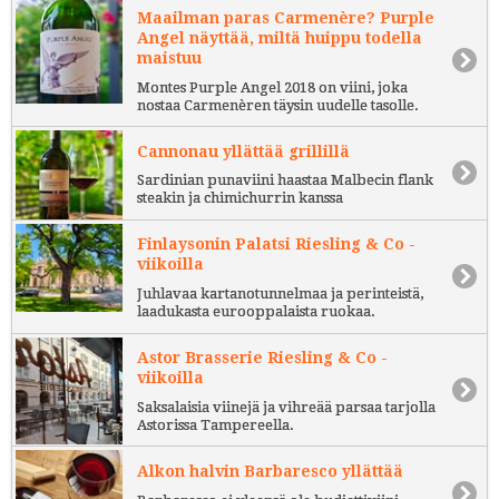
Maailman paras Carmenère? Purple
Angel näyttää, miltä huippu todella
maistuu
Montes Purple Angel 2018 on viini, joka
nostaa Carmenèren täysin uudelle tasolle.
Cannonau yllättää grillillä
Sardinian punaviini haastaa Malbecin flank
steakin ja chimichurrin kanssa
Finlaysonin Palatsi Riesling & Co -
viikoilla
Juhlavaa kartanotunnelmaa ja perinteistä,
laadukasta eurooppalaista ruokaa.
Astor Brasserie Riesling & Co -
viikoilla
Saksalaisia viinejä ja vihreää parsaa tarjolla
Astorissa Tampereella.
Alkon halvin Barbaresco yllättää