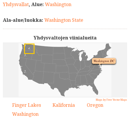
Yhdysvallat
, Alue:
Washington
Ala-alue/luokka:
Washington State
Yhdysvaltojen viinialueita
4.
1.
3.
Washington DC
2.
Maps by Free Vector Maps
Finger Lakes
Kalifornia
Oregon
1.
2.
3.
Washington
4.