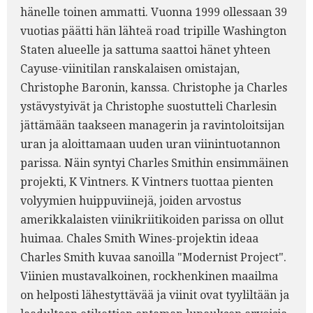
hänelle toinen ammatti. Vuonna 1999 ollessaan 39
vuotias päätti hän lähteä road tripille Washington
Staten alueelle ja sattuma saattoi hänet yhteen
Cayuse-viinitilan ranskalaisen omistajan,
Christophe Baronin, kanssa. Christophe ja Charles
ystävystyivät ja Christophe suostutteli Charlesin
jättämään taakseen managerin ja ravintoloitsijan
uran ja aloittamaan uuden uran viinintuotannon
parissa. Näin syntyi Charles Smithin ensimmäinen
projekti, K Vintners. K Vintners tuottaa pienten
volyymien huippuviinejä, joiden arvostus
amerikkalaisten viinikriitikoiden parissa on ollut
huimaa. Chales Smith Wines-projektin ideaa
Charles Smith kuvaa sanoilla "Modernist Project".
Viinien mustavalkoinen, rockhenkinen maailma
on helposti lähestyttävää ja viinit ovat tyyliltään ja