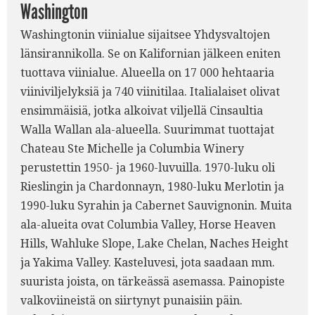
Washington
Washingtonin viinialue sijaitsee Yhdysvaltojen
länsirannikolla. Se on Kalifornian jälkeen eniten
tuottava viinialue. Alueella on 17 000 hehtaaria
viiniviljelyksiä ja 740 viinitilaa. Italialaiset olivat
ensimmäisiä, jotka alkoivat viljellä Cinsaultia
Walla Wallan ala-alueella. Suurimmat tuottajat
Chateau Ste Michelle ja Columbia Winery
perustettin 1950- ja 1960-luvuilla. 1970-luku oli
Rieslingin ja Chardonnayn, 1980-luku Merlotin ja
1990-luku Syrahin ja Cabernet Sauvignonin. Muita
ala-alueita ovat Columbia Valley, Horse Heaven
Hills, Wahluke Slope, Lake Chelan, Naches Height
ja Yakima Valley. Kasteluvesi, jota saadaan mm.
suurista joista, on tärkeässä asemassa. Painopiste
valkoviineistä on siirtynyt punaisiin päin.