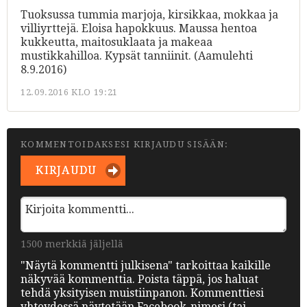
Tuoksussa tummia marjoja, kirsikkaa, mokkaa ja
villiyrttejä. Eloisa hapokkuus. Maussa hentoa
kukkeutta, maitosuklaata ja makeaa
mustikkahilloa. Kypsät tanniinit. (Aamulehti
8.9.2016)
12.09.2016 KLO 19:21
KOMMENTOIDAKSESI KIRJAUDU SISÄÄN:
KIRJAUDU
1500 merkkiä jäljellä
"Näytä kommentti julkisena" tarkoittaa kaikille
näkyvää kommenttia. Poista täppä, jos haluat
tehdä yksityisen muistiinpanon. Kommenttiesi
yhteydessä näytetään Facebook-nimesi (tai