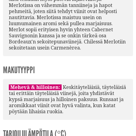
Merlotissa on vähemmän tanniineja ja hapot
pehmeitä, joten siitä tehdyt viinit ovat helposti
nautittavia. Merlotissa maistuu usein on
luumumainen aromi sekä pullea marjaisuus.
Merlot sopii erityisen hyvin yhteen Cabernet
Sauvignonin kanssa ja se onkin tärkeä osa
Bordeaux'n sekoitepunaviinejä. Chilessä Merlotiin
sekoitetaan usein Carmenèrea.
MAKUTYYPPI
Mehevä & hilloinen:
Keskitäyteläisiä, täyteläisiä
tai erittäin täyteläisiä viinejä, joita yhdistävät
kypsä marjaisuus ja hilloinen paksuus. Runsaat ja
aromikkaat viinit ovat hyvä valinta, kun katat
pöytään lihaisia ruokia.
TARJOILULÄMPÖTILA (°C)