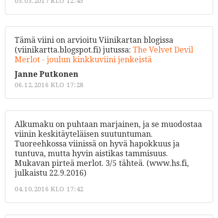
05.03.2017 KLO 12:45
Tämä viini on arvioitu Viinikartan blogissa
(viinikartta.blogspot.fi) jutussa:
The Velvet Devil
Merlot - joulun kinkkuviini jenkeistä
Janne Putkonen
06.12.2016 KLO 17:28
Alkumaku on puhtaan marjainen, ja se muodostaa
viinin keskitäyteläisen suutuntuman.
Tuoreehkossa viinissä on hyvä hapokkuus ja
tuntuva, mutta hyvin aistikas tammisuus.
Mukavan pirteä merlot. 3/5 tähteä. (www.hs.fi,
julkaistu 22.9.2016)
04.10.2016 KLO 17:42