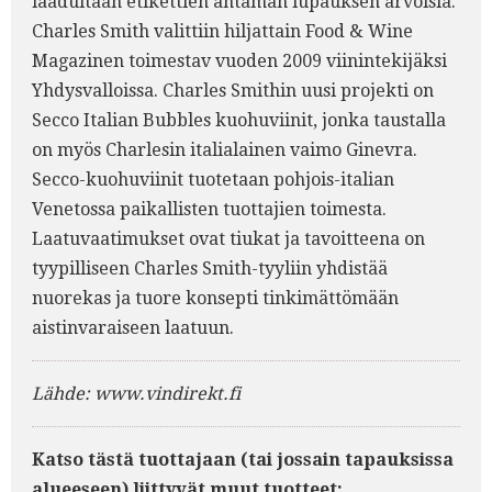
laadultaan etikettien antaman lupauksen arvoisia.
Charles Smith valittiin hiljattain Food & Wine
Magazinen toimestav vuoden 2009 viinintekijäksi
Yhdysvalloissa. Charles Smithin uusi projekti on
Secco Italian Bubbles kuohuviinit, jonka taustalla
on myös Charlesin italialainen vaimo Ginevra.
Secco-kuohuviinit tuotetaan pohjois-italian
Venetossa paikallisten tuottajien toimesta.
Laatuvaatimukset ovat tiukat ja tavoitteena on
tyypilliseen Charles Smith-tyyliin yhdistää
nuorekas ja tuore konsepti tinkimättömään
aistinvaraiseen laatuun.
Lähde: www.vindirekt.fi
Katso tästä tuottajaan (tai jossain tapauksissa
alueeseen) liittyvät muut tuotteet: