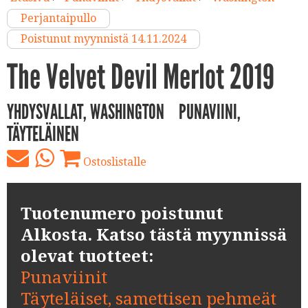
Perjantaipullo
Poistunut myynnistä 14.11.2024
The Velvet Devil Merlot 2019
YHDYSVALLAT, WASHINGTON
PUNAVIINI,
TÄYTELÄINEN
Ostoslistalle
Tuotenumero poistunut
Alkosta. Katso tästä myynnissä
olevat tuotteet:
Punaviinit
Täyteläiset, samettisen pehmeät