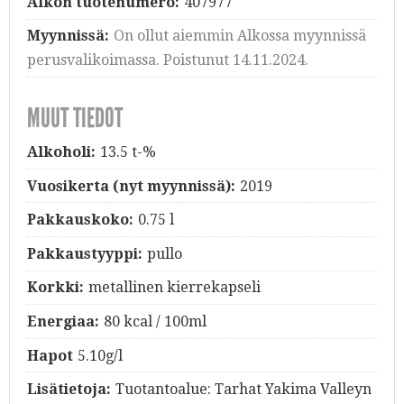
Alkon tuotenumero:
407977
Myynnissä:
On ollut aiemmin Alkossa myynnissä
perusvalikoimassa. Poistunut 14.11.2024.
MUUT TIEDOT
Alkoholi:
13.5 t-%
Vuosikerta (nyt myynnissä):
2019
Pakkauskoko:
0.75 l
Pakkaustyyppi:
pullo
Korkki:
metallinen kierrekapseli
Energiaa:
80 kcal / 100ml
Hapot
5.10g/l
Lisätietoja:
Tuotantoalue: Tarhat Yakima Valleyn