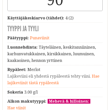
Käyttäjäkeskiarvo (tähdet):
4
(
2
)
TYYPPI JA TYYLI
Päätyyppi:
Punaviinit
Luonnehdinta:
Täyteläinen, keskitanniininen,
karhunvatukkainen, kirsikkainen, luumuinen,
kaakaoinen, hennon yrttinen
Rypäleet:
Merlot
Lajikeviini eli yhdestä rypäleestä tehty viini.
Hae
lajikeviinit tästä rypäleestä
Sokeria
3.00 g/l
Alkon makutyyppi:
Mehevä & hilloinen:
Hae viinit