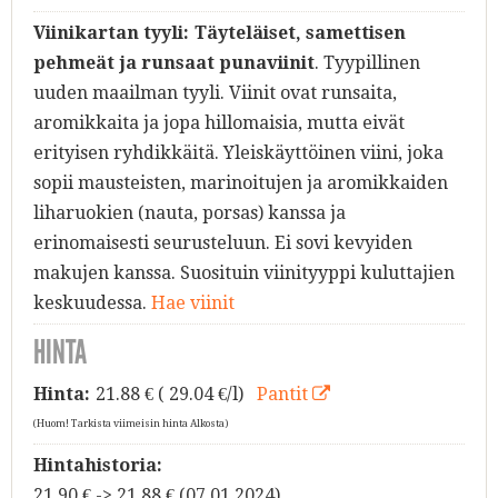
Viinikartan tyyli:
Täyteläiset, samettisen
pehmeät ja runsaat punaviinit
. Tyypillinen
uuden maailman tyyli. Viinit ovat runsaita,
aromikkaita ja jopa hillomaisia, mutta eivät
erityisen ryhdikkäitä. Yleiskäyttöinen viini, joka
sopii mausteisten, marinoitujen ja aromikkaiden
liharuokien (nauta, porsas) kanssa ja
erinomaisesti seurusteluun. Ei sovi kevyiden
makujen kanssa. Suosituin viinityyppi kuluttajien
keskuudessa.
Hae viinit
HINTA
Hinta:
21.88
€ ( 29.04 €/l)
Pantit
(Huom! Tarkista viimeisin hinta Alkosta)
Hintahistoria:
21.90 € -> 21.88 € (07.01.2024)