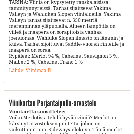
TARINA: Viiniä on kypsytetty ranskalaisissa
tammitynnyreissä. Tarhat sijaitsevat Yakima
Valleyn ja Wahluken Slopen viinialueilla. Yakima
Valleyn tarhat sijaitsevat n. 350 metriä
merenpinnan yläpuolella. Alueen lämpötila on
viileä ja maaperä on sorapitoista vanhaa
joenuomaa. Wahluke Slopen ilmasto on lämmin ja
kuiva. Tarhat sijoittuvat Saddle-vuoren rinteille ja
maaperä on soraa.
Rypäleet: Merlot 94 %, Cabernet Sauvignon 3 %,
Malbec 2 %, Cabernet Franc 1 %
Lähde:
Viinimaa.fi
Viinikartan Perjantaipullo-arvostelu
Viinikartta
suosittelee:
Voiko Merlotista tehdä hyvää viiniä? Merlot on
kärsinyt arvostuksen puutetta, johon on
vaikuttanut mm. Sideways-elokuva. Tämä merlot