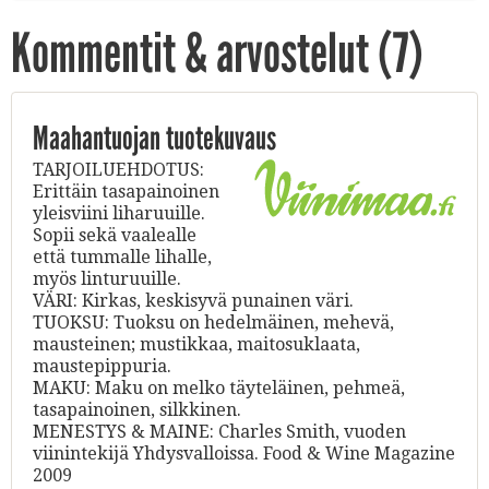
Kommentit & arvostelut (
7
)
Maahantuojan tuotekuvaus
TARJOILUEHDOTUS:
Erittäin tasapainoinen
yleisviini liharuuille.
Sopii sekä vaalealle
että tummalle lihalle,
myös linturuuille.
VÄRI: Kirkas, keskisyvä punainen väri.
TUOKSU: Tuoksu on hedelmäinen, mehevä,
mausteinen; mustikkaa, maitosuklaata,
maustepippuria.
MAKU: Maku on melko täyteläinen, pehmeä,
tasapainoinen, silkkinen.
MENESTYS & MAINE: Charles Smith, vuoden
viinintekijä Yhdysvalloissa. Food & Wine Magazine
2009