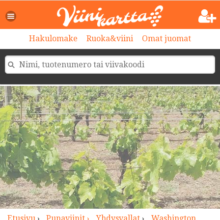
>
Hakulomake
Ruoka&viini
Omat juomat
Etusivu
›
Punaviinit ›
Yhdysvallat
›
Washington