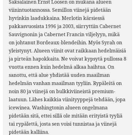
Saksalainen Ernst Loosen on mukana alueen
viinintuotannossa. Semillon viinejä pidetään
hyvinkin laadukkaina. Merlotin kärsiessä
pakkasvuosista 1996 ja 2003, siirryttiin Cabernet
Sauvignonin ja Cabernet Francin viljelyyn, mikä
on johtanut Bordeaux-blendeihin. Myös Syrah on
yleistynyt. Alueen viinit ovat raikkaan hedelmäisiä
ja pirteän hapokkaita. Ne voivat kypsytä pullossa 8
vuotta ennen kuin hedelmä alkaa haihtua. On
sanottu, että alue yhdistää uuden maailman
hedelmän vanhan maailman tyyliin. Rypäleitä on
noin 80 ja viinejä on bulkkiviineistä premium-
laatuun. Lähes kaikkia viinityyppejä tehdään, jopa
icewinea. Washingtonin alueen ongelmana
pidetään sitä, ettei sillä ole mitään erityistä tyyliä
tai rypälettä, josta sen voisi tunnistaa ja viinejä
pidetään kalliina.