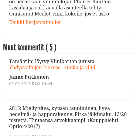
on nerokkaan viinintekijän Charles Smithin
käsialaa ja rokkaavalla asenteella tehty.
Onnisunut Merlot-viini, kokeile, jos et usko!
Kaikki Perjantaipullot
Muut kommentit (
5
)
Tämä viini löytyy Viinikartan jutusta:
Yhdysvaltojen kierros - ruoka ja viini
Janne Putkonen
05.09.2017 KLO 14:44
2015: Miellyttävä, kypsän tanniininen, hyvä
hedelmä- ja happorakenne. Pitkä jälkimaku. 13/20
pistettä. Hintaansa arvokkaampi. (Kauppalehti
Optio 4/2017)