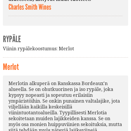
Charles Smith Wines
RYPÄLE
Viinin rypälekoostumus:
Merlot
Merlot
Merlotin alkuperä on Ranskassa Bordeaux'n
alueella. Se on ohutkuorinen ja iso rypäle, joka
kypsyy nopeasti ja sopeutuu erilaisiin
ympäristöihin. Se onkin punainen valtalajike, jota
viljellään kaikilla keskeisillä
viinintuotantoalueilla. Tyypillisesti Merlotia
sekoitetaan muiden lajikkeiden kanssa. Se on
myös osa monien huippuviinien sekoituksia, mutta
siitä tehdään myös päteviä lajikeviinejä.