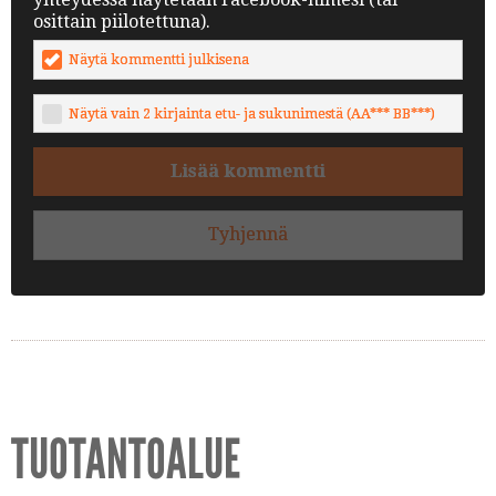
osittain piilotettuna).
Näytä kommentti julkisena
Näytä vain 2 kirjainta etu- ja sukunimestä (AA*** BB***)
Lisää kommentti
Tyhjennä
TUOTANTOALUE