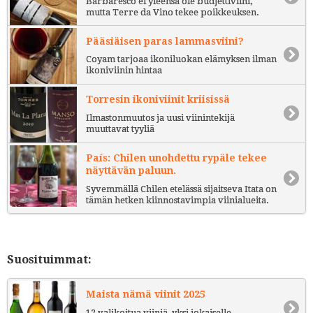
Barbaresco ei yleensä ole budjettiviini,
mutta Terre da Vino tekee poikkeuksen.
Pääsiäisen paras lammasviini?
Coyam tarjoaa ikoniluokan elämyksen ilman
ikoniviinin hintaa
Torresin ikoniviinit kriisissä
Ilmastonmuutos ja uusi viinintekijä
muuttavat tyyliä
País: Chilen unohdettu rypäle tekee
näyttävän paluun.
Syvemmällä Chilen etelässä sijaitseva Itata on
tämän hetken kiinnostavimpia viinialueita.
Suosituimmat:
Maista nämä viinit 2025
12 valikoitua viiniä, yksi jokaiselle