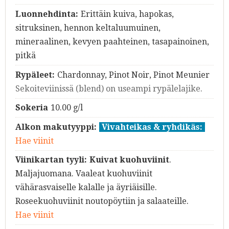
Luonnehdinta:
Erittäin kuiva, hapokas,
sitruksinen, hennon keltaluumuinen,
mineraalinen, kevyen paahteinen, tasapainoinen,
pitkä
Rypäleet:
Chardonnay, Pinot Noir, Pinot Meunier
Sekoiteviinissä (blend) on useampi rypälelajike.
Sokeria
10.00 g/l
Alkon makutyyppi:
Vivahteikas & ryhdikäs:
Hae viinit
Viinikartan tyyli:
Kuivat kuohuviinit
.
Maljajuomana. Vaaleat kuohuviinit
vähärasvaiselle kalalle ja äyriäisille.
Roseekuohuviinit noutopöytiin ja salaateille.
Hae viinit