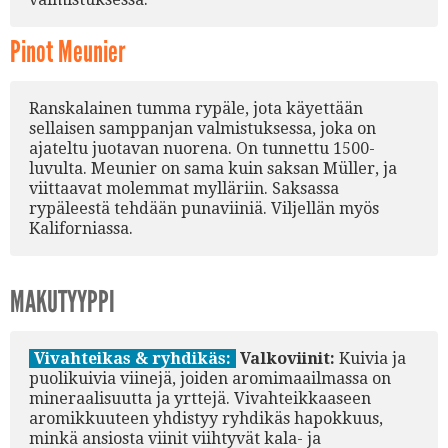
Pinot Meunier
Ranskalainen tumma rypäle, jota käyettään
sellaisen samppanjan valmistuksessa, joka on
ajateltu juotavan nuorena. On tunnettu 1500-
luvulta. Meunier on sama kuin saksan Müller, ja
viittaavat molemmat mylläriin. Saksassa
rypäleestä tehdään punaviiniä. Viljellän myös
Kaliforniassa.
MAKUTYYPPI
Vivahteikas & ryhdikäs:
Valkoviinit:
Kuivia ja
puolikuivia viinejä, joiden aromimaailmassa on
mineraalisuutta ja yrttejä. Vivahteikkaaseen
aromikkuuteen yhdistyy ryhdikäs hapokkuus,
minkä ansiosta viinit viihtyvät kala- ja