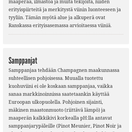
maaperää, ilmastoa ja muita tekijöitä, niiden
erityispiirteitä ja merkitystä viinin luonteeseen ja
tyyliin. Tämän myötä alue ja alkuperä ovat
Ranskassa erityisasemassa arvioitaessa viiniä.
Samppanjat
Samppanjaa tehdään Champagnen maakunnassa
suhteellisen pohjoisessa. Muualla tuotettu
kuohuviini ei ole koskaan samppanjaa, vaikka
sanaa markkinoinnissa saatetaankin käyttää
Euroopan ulkopuolella. Pohjoinen sijainti,
mäkinen maastonmuoto (riittävä lämpö) ja
maaperän kalkkikivi korkealla pH:lla antavat
samppanjarypäleille (Pinot Meunier, Pinot Noir ja