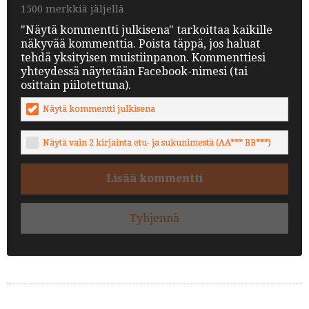
1500 merkkiä jäljellä
"Näytä kommentti julkisena" tarkoittaa kaikille
näkyvää kommenttia. Poista täppä, jos haluat
tehdä yksityisen muistiinpanon. Kommenttiesi
yhteydessä näytetään Facebook-nimesi (tai
osittain piilotettuna).
Näytä kommentti julkisena
Näytä vain 2 kirjainta etu- ja sukunimestä (AA*** BB***)
Lisää kommentti
Tyhjennä