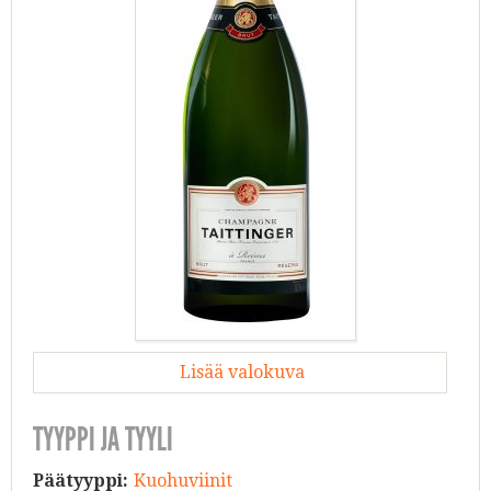
Lisää valokuva
TYYPPI JA TYYLI
Päätyyppi:
Kuohuviinit