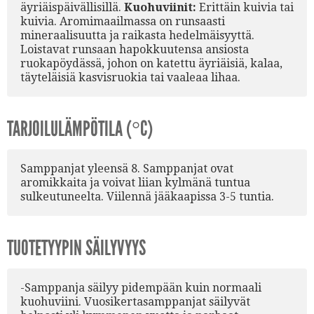
äyriäispäivällisillä.
Kuohuviinit:
Erittäin kuivia tai
kuivia. Aromimaailmassa on runsaasti
mineraalisuutta ja raikasta hedelmäisyyttä.
Loistavat runsaan hapokkuutensa ansiosta
ruokapöydässä, johon on katettu äyriäisiä, kalaa,
täyteläisiä kasvisruokia tai vaaleaa lihaa.
TARJOILULÄMPÖTILA (°C)
Samppanjat yleensä 8. Samppanjat ovat
aromikkaita ja voivat liian kylmänä tuntua
sulkeutuneelta. Viilennä jääkaapissa 3-5 tuntia.
TUOTETYYPIN SÄILYVYYS
-Samppanja säilyy pidempään kuin normaali
kuohuviini. Vuosikertasamppanjat säilyvät