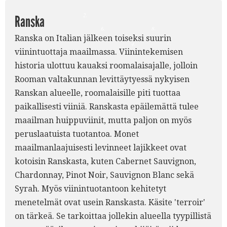
2.
Ranska
8.
6.
Ranska on Italian jälkeen toiseksi suurin
7.
4.
viinintuottaja maailmassa. Viinintekemisen
historia ulottuu kauaksi roomalaisajalle, jolloin
Rooman valtakunnan levittäytyessä nykyisen
Ranskan alueelle, roomalaisille piti tuottaa
paikallisesti viiniä. Ranskasta epäilemättä tulee
maailman huippuviinit, mutta paljon on myös
peruslaatuista tuotantoa. Monet
maailmanlaajuisesti levinneet lajikkeet ovat
kotoisin Ranskasta, kuten Cabernet Sauvignon,
Chardonnay, Pinot Noir, Sauvignon Blanc sekä
Syrah. Myös viinintuotantoon kehitetyt
menetelmät ovat usein Ranskasta. Käsite 'terroir'
on tärkeä. Se tarkoittaa jollekin alueella tyypillistä