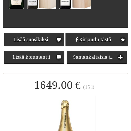
Lisää suosikiksi
Kirjaudu tästä
Lisää kommentti
Samankaltaisia juomia
1649.00 €
(15 l)