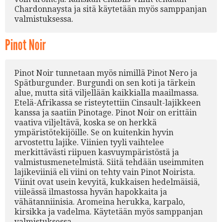
Chardonnaysta ja sitä käytetään myös samppanjan
valmistuksessa.
Pinot Noir
Pinot Noir tunnetaan myös nimillä Pinot Nero ja
Spätburgunder. Burgundi on sen koti ja tärkein
alue, mutta sitä viljellään kaikkialla maailmassa.
Etelä-Afrikassa se risteytettiin Cinsault-lajikkeen
kanssa ja saatiin Pinotage. Pinot Noir on erittäin
vaativa viljeltävä, koska se on herkkä
ympäristötekijöille. Se on kuitenkin hyvin
arvostettu lajike. Viinien tyyli vaihtelee
merkittävästi riipuen kasvuympäristöstä ja
valmistusmenetelmistä. Siitä tehdään useimmiten
lajikeviiniä eli viini on tehty vain Pinot Noirista.
Viinit ovat usein kevyitä, kukkaisen hedelmäisiä,
viileässä ilmastossa hyvän hapokkaita ja
vähätanniinisia. Aromeina herukka, karpalo,
kirsikka ja vadelma. Käytetään myös samppanjan
valmistuksessa.