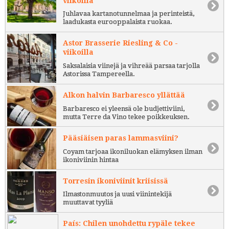
viikoilla
Juhlavaa kartanotunnelmaa ja perinteistä,
laadukasta eurooppalaista ruokaa.
Astor Brasserie Riesling & Co -
viikoilla
Saksalaisia viinejä ja vihreää parsaa tarjolla
Astorissa Tampereella.
Alkon halvin Barbaresco yllättää
Barbaresco ei yleensä ole budjettiviini,
mutta Terre da Vino tekee poikkeuksen.
Pääsiäisen paras lammasviini?
Coyam tarjoaa ikoniluokan elämyksen ilman
ikoniviinin hintaa
Torresin ikoniviinit kriisissä
Ilmastonmuutos ja uusi viinintekijä
muuttavat tyyliä
País: Chilen unohdettu rypäle tekee