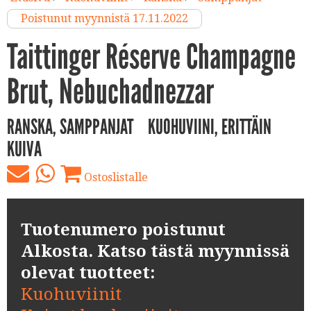
Poistunut myynnistä 17.11.2022
Taittinger Réserve Champagne
Brut, Nebuchadnezzar
RANSKA, SAMPPANJAT
KUOHUVIINI, ERITTÄIN
KUIVA
Ostoslistalle
Tuotenumero poistunut
Alkosta. Katso tästä myynnissä
olevat tuotteet:
Kuohuviinit