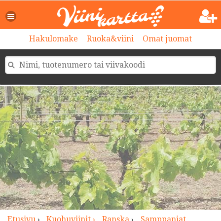
>
Hakulomake
Ruoka&viini
Omat juomat
Etusivu
›
Kuohuviinit ›
Ranska
›
Samppanjat