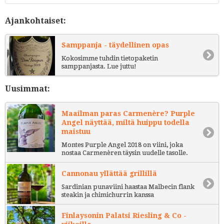
Ajankohtaiset:
Samppanja - täydellinen opas
Kokosimme tuhdin tietopaketin
samppanjasta. Lue juttu!
Uusimmat:
Maailman paras Carmenère? Purple
Angel näyttää, miltä huippu todella
maistuu
Montes Purple Angel 2018 on viini, joka
nostaa Carmenèren täysin uudelle tasolle.
Cannonau yllättää grillillä
Sardinian punaviini haastaa Malbecin flank
steakin ja chimichurrin kanssa
Finlaysonin Palatsi Riesling & Co -