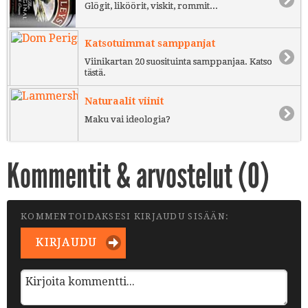
Glögit, liköörit, viskit, rommit...
Katsotuimmat samppanjat
Viinikartan 20 suosituinta samppanjaa. Katso
tästä.
Naturaalit viinit
Maku vai ideologia?
Kommentit & arvostelut (
0
)
KOMMENTOIDAKSESI KIRJAUDU SISÄÄN:
KIRJAUDU