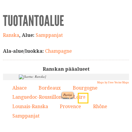
TUOTANTOALUE
Ranska
, Alue:
Samppanjat
Ala-alue/luokka:
Champagne
Ranskan pääalueet
Maps by Free Vector Maps
Alsace
Bordeaux
Bourgogne
1.
2.
3.
Pariisi
Languedoc-Roussillon
Loire
4.
5.
9.
1.
Lounais-Ranska
Provence
Rhône
6.
7.
8.
5.
Samppanjat
9.
3.