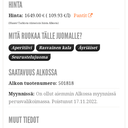
HINTA
Hinta:
1649.00
€ ( 109.93 €/l)
Pantit
(Huom! Tarkista viimeisin hinta Alkosta)
MITÄ RUOKAA TÄLLE JUOMALLE?
Aperitiivi
Rasvainen kala
Äyriäiset
Seurustelujuoma
SAATAVUUS ALKOSSA
Alkon tuotenumero:
501818
Myynnissä:
On ollut aiemmin Alkossa myynnissä
perusvalikoimassa. Poistunut 17.11.2022.
MUUT TIEDOT