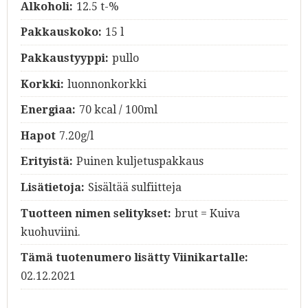
Alkoholi:
12.5 t-%
Pakkauskoko:
15 l
Pakkaustyyppi:
pullo
Korkki:
luonnonkorkki
Energiaa:
70 kcal / 100ml
Hapot
7.20g/l
Erityistä:
Puinen kuljetuspakkaus
Lisätietoja:
Sisältää sulfiitteja
Tuotteen nimen selitykset:
brut = Kuiva
kuohuviini.
Tämä tuotenumero lisätty Viinikartalle:
02.12.2021