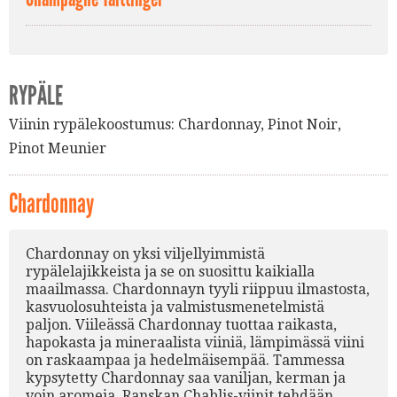
RYPÄLE
Viinin rypälekoostumus:
Chardonnay
,
Pinot Noir
,
Pinot Meunier
Chardonnay
Chardonnay on yksi viljellyimmistä
rypälelajikkeista ja se on suosittu kaikialla
maailmassa. Chardonnayn tyyli riippuu ilmastosta,
kasvuolosuhteista ja valmistusmenetelmistä
paljon. Viileässä Chardonnay tuottaa raikasta,
hapokasta ja mineraalista viiniä, lämpimässä viini
on raskaampaa ja hedelmäisempää. Tammessa
kypsytetty Chardonnay saa vaniljan, kerman ja
voin aromeja. Ranskan Chablis-viinit tehdään