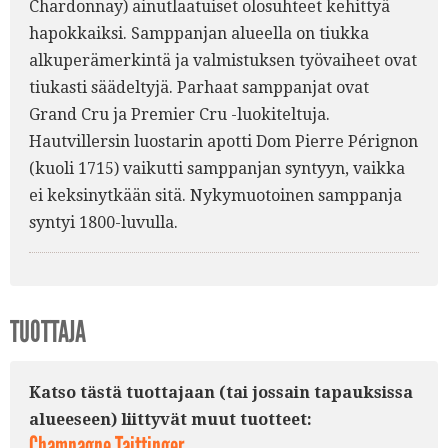
Chardonnay) ainutlaatuiset olosuhteet kehittyä
hapokkaiksi. Samppanjan alueella on tiukka
alkuperämerkintä ja valmistuksen työvaiheet ovat
tiukasti säädeltyjä. Parhaat samppanjat ovat
Grand Cru ja Premier Cru -luokiteltuja.
Hautvillersin luostarin apotti Dom Pierre Pérignon
(kuoli 1715) vaikutti samppanjan syntyyn, vaikka
ei keksinytkään sitä. Nykymuotoinen samppanja
syntyi 1800-luvulla.
TUOTTAJA
Katso tästä tuottajaan (tai jossain tapauksissa
alueeseen) liittyvät muut tuotteet:
Champagne Taittinger