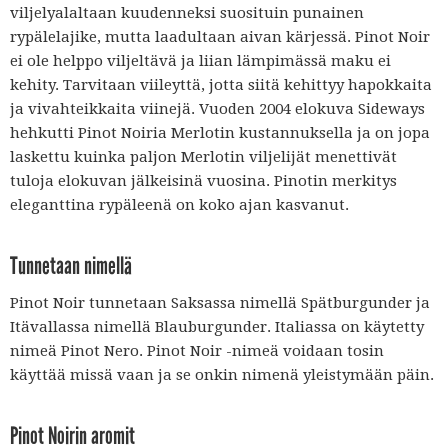
viljelyalaltaan kuudenneksi suosituin punainen
rypälelajike, mutta laadultaan aivan kärjessä. Pinot Noir
ei ole helppo viljeltävä ja liian lämpimässä maku ei
kehity. Tarvitaan viileyttä, jotta siitä kehittyy hapokkaita
ja vivahteikkaita viinejä. Vuoden 2004 elokuva Sideways
hehkutti Pinot Noiria Merlotin kustannuksella ja on jopa
laskettu kuinka paljon Merlotin viljelijät menettivät
tuloja elokuvan jälkeisinä vuosina. Pinotin merkitys
eleganttina rypäleenä on koko ajan kasvanut.
Tunnetaan nimellä
Pinot Noir tunnetaan Saksassa nimellä Spätburgunder ja
Itävallassa nimellä Blauburgunder. Italiassa on käytetty
nimeä Pinot Nero. Pinot Noir -nimeä voidaan tosin
käyttää missä vaan ja se onkin nimenä yleistymään päin.
Pinot Noirin aromit