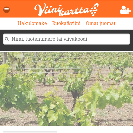
>
Hakulomake
Ruoka&viini
Omat juomat