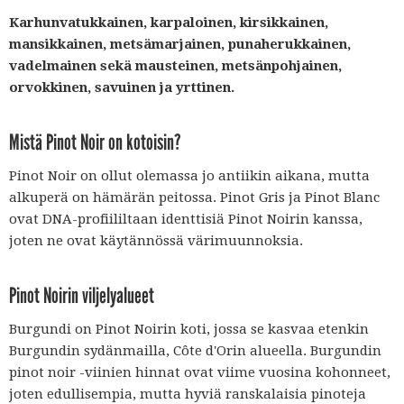
Karhunvatukkainen, karpaloinen, kirsikkainen,
mansikkainen, metsämarjainen, punaherukkainen,
vadelmainen sekä mausteinen, metsänpohjainen,
orvokkinen, savuinen ja yrttinen.
Mistä Pinot Noir on kotoisin?
Pinot Noir on ollut olemassa jo antiikin aikana, mutta
alkuperä on hämärän peitossa. Pinot Gris ja Pinot Blanc
ovat DNA-profiililtaan identtisiä Pinot Noirin kanssa,
joten ne ovat käytännössä värimuunnoksia.
Pinot Noirin viljelyalueet
Burgundi on Pinot Noirin koti, jossa se kasvaa etenkin
Burgundin sydänmailla, Côte d'Orin alueella. Burgundin
pinot noir -viinien hinnat ovat viime vuosina kohonneet,
joten edullisempia, mutta hyviä ranskalaisia pinoteja