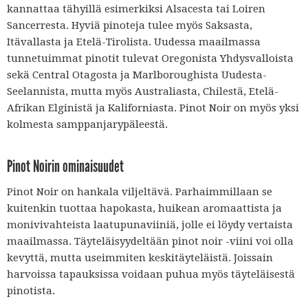
kannattaa tähyillä esimerkiksi Alsacesta tai Loiren
Sancerresta. Hyviä pinoteja tulee myös Saksasta,
Itävallasta ja Etelä-Tirolista. Uudessa maailmassa
tunnetuimmat pinotit tulevat Oregonista Yhdysvalloista
sekä Central Otagosta ja Marlboroughista Uudesta-
Seelannista, mutta myös Australiasta, Chilestä, Etelä-
Afrikan Elginistä ja Kaliforniasta. Pinot Noir on myös yksi
kolmesta samppanjarypäleestä.
Pinot Noirin ominaisuudet
Pinot Noir on hankala viljeltävä. Parhaimmillaan se
kuitenkin tuottaa hapokasta, huikean aromaattista ja
monivivahteista laatupunaviiniä, jolle ei löydy vertaista
maailmassa. Täyteläisyydeltään pinot noir -viini voi olla
kevyttä, mutta useimmiten keskitäyteläistä. Joissain
harvoissa tapauksissa voidaan puhua myös täyteläisestä
pinotista.