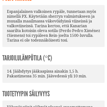
Espanjalainen valkoinen rypäle, tunnetaan myös
nimellä PX. Käytetään sherryn valmistukseen ja
muualla maailmassa väkevöidyissä viineissä ja
valkoviineissä. Tarina kertoo, että Kanarian
saarilta kotoisin oleva sotila (Perdo Pedro Ximénez
(Siemens) toi rypäleen Rein-joelta 1500-luvulla.
Tarina ei ole todennäköisesti tosi.
TARJOILULÄMPÖTILA (°C)
14. Jäähdytys jääkaapissa ainakin 1,5 h.
Pakastimessa 35 min. Jäävedessä yli 10 min.
TUOTETYYPIN SÄILYVYYS