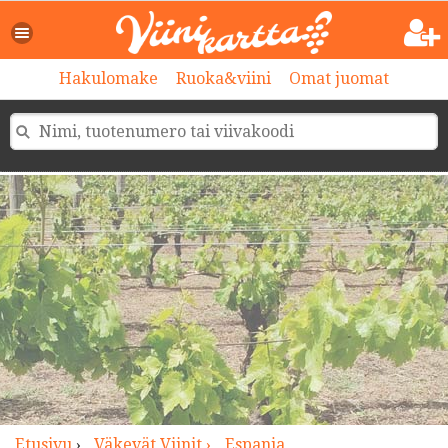
>
Hakulomake
Ruoka&viini
Omat juomat
Etusivu
›
Väkevät Viinit ›
Espanja