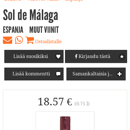
Sol de Málaga
ESPANJA
MUUT VIINIT
Ostoslistalle
Lisää suosikiksi
Kirjaudu tästä
Lisää kommentti
Samankaltaisia juomia
18.57 €
(0.75 l)