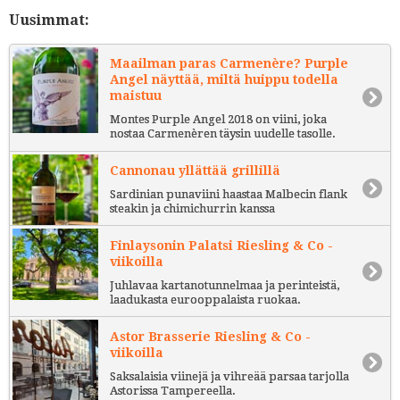
Uusimmat:
Maailman paras Carmenère? Purple
Angel näyttää, miltä huippu todella
maistuu
Montes Purple Angel 2018 on viini, joka
nostaa Carmenèren täysin uudelle tasolle.
Cannonau yllättää grillillä
Sardinian punaviini haastaa Malbecin flank
steakin ja chimichurrin kanssa
Finlaysonin Palatsi Riesling & Co -
viikoilla
Juhlavaa kartanotunnelmaa ja perinteistä,
laadukasta eurooppalaista ruokaa.
Astor Brasserie Riesling & Co -
viikoilla
Saksalaisia viinejä ja vihreää parsaa tarjolla
Astorissa Tampereella.