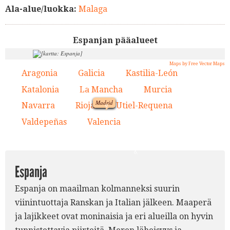
Ala-alue/luokka:
Malaga
Espanjan pääalueet
Maps by Free Vector Maps
7.
2.
Aragonia
Galicia
Kastilia-León
1.
2.
3.
8.
4.
3.
Katalonia
La Mancha
Murcia
1.
4.
5.
6.
Madrid
Navarra
Rioja
Utiel-Requena
7.
8.
9.
Valdepeñas
Valencia
10.
11.
9.
5.
10.
11.
6.
Espanja
Espanja on maailman kolmanneksi suurin
viinintuottaja Ranskan ja Italian jälkeen. Maaperä
ja lajikkeet ovat moninaisia ja eri alueilla on hyvin