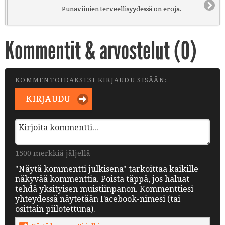
Punaviinien terveellisyydessä on eroja.
Kommentit & arvostelut (
0
)
KOMMENTOIDAKSESI KIRJAUDU SISÄÄN:
KIRJAUDU
1500 merkkiä jäljellä
"Näytä kommentti julkisena" tarkoittaa kaikille
näkyvää kommenttia. Poista täppä, jos haluat
tehdä yksityisen muistiinpanon. Kommenttiesi
yhteydessä näytetään Facebook-nimesi (tai
osittain piilotettuna).