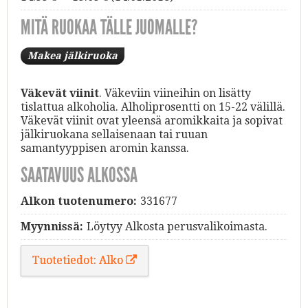
MITÄ RUOKAA TÄLLE JUOMALLE?
Makea jälkiruoka
Väkevät viinit
. Väkeviin viineihin on lisätty
tislattua alkoholia. Alholiprosentti on 15-22 välillä.
Väkevät viinit ovat yleensä aromikkaita ja sopivat
jälkiruokana sellaisenaan tai ruuan
samantyyppisen aromin kanssa.
SAATAVUUS ALKOSSA
Alkon tuotenumero:
331677
Myynnissä:
Löytyy Alkosta perusvalikoimasta.
Tuotetiedot: Alko