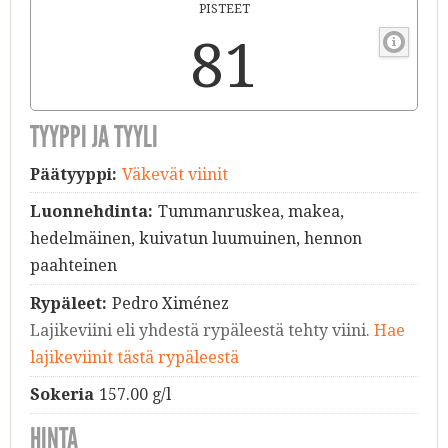
PISTEET
81
TYYPPI JA TYYLI
Päätyyppi:
Väkevät viinit
Luonnehdinta:
Tummanruskea, makea,
hedelmäinen, kuivatun luumuinen, hennon
paahteinen
Rypäleet:
Pedro Ximénez
Lajikeviini eli yhdestä rypäleestä tehty viini.
Hae
lajikeviinit tästä rypäleestä
Sokeria
157.00 g/l
HINTA