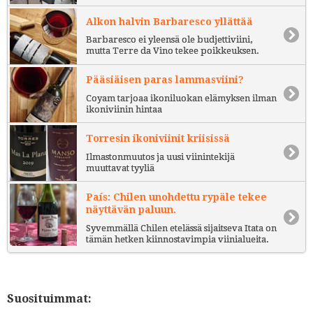
Alkon halvin Barbaresco yllättää
Barbaresco ei yleensä ole budjettiviini,
mutta Terre da Vino tekee poikkeuksen.
Pääsiäisen paras lammasviini?
Coyam tarjoaa ikoniluokan elämyksen ilman
ikoniviinin hintaa
Torresin ikoniviinit kriisissä
Ilmastonmuutos ja uusi viinintekijä
muuttavat tyyliä
País: Chilen unohdettu rypäle tekee
näyttävän paluun.
Syvemmällä Chilen etelässä sijaitseva Itata on
tämän hetken kiinnostavimpia viinialueita.
Suosituimmat: