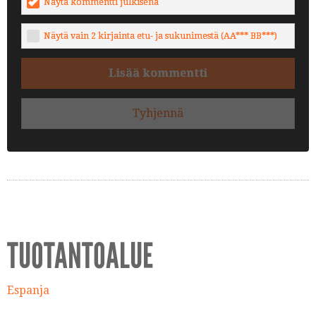
Näytä kommentti julkisena
Näytä vain 2 kirjainta etu- ja sukunimestä (AA*** BB***)
Lisää kommentti
Tyhjennä
TUOTANTOALUE
Espanja