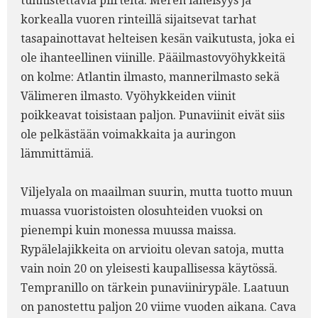
tunnistettavia piirteitä. Meren läheisyys ja
korkealla vuoren rinteillä sijaitsevat tarhat
tasapainottavat helteisen kesän vaikutusta, joka ei
ole ihanteellinen viinille. Pääilmastovyöhykkeitä
on kolme: Atlantin ilmasto, mannerilmasto sekä
Välimeren ilmasto. Vyöhykkeiden viinit
poikkeavat toisistaan paljon. Punaviinit eivät siis
ole pelkästään voimakkaita ja auringon
lämmittämiä.
Viljelyala on maailman suurin, mutta tuotto muun
muassa vuoristoisten olosuhteiden vuoksi on
pienempi kuin monessa muussa maissa.
Rypälelajikkeita on arvioitu olevan satoja, mutta
vain noin 20 on yleisesti kaupallisessa käytössä.
Tempranillo on tärkein punaviinirypäle. Laatuun
on panostettu paljon 20 viime vuoden aikana. Cava