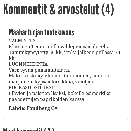
Kommentit & arvostelut (
4
)
Maahantuojan tuotekuvaus
VALMISTUS
Klassinen Tempranillo Valdepeñasin alueelta.
Tammikypsytetty 36 kk, jonka jälkeen pullossa 24
kk.
LUONNEHDINTA
Väri: syvän punamultainen.
Maku: keskitäyteläinen, tanniininen, hennon
marjainen, kypsää kirsikkaa, vaniljaa.
RUOKASUOSITUKSET
Pihvien ja paistien lisäksi, kokeile esimerkiksi
paahdettujen paprikoiden kanssa!
Lähde:
Fondberg Oy