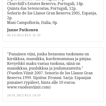
Churchill's Estates Reserva, Portugali, 14p.
Quinta das Setencostas, Portugali, 12p.
Señorío de los Llanos Gran Reserva 2005, Espanja,
2p.
Masi Campofiorin, Italia, 0p.
Janne Putkonen
06.10.2012 KLO 21:23
"Punainen viini, jonka hennossa tuoksussa on
kirsikkaa, mansikka, kardemummaa ja pinjaa.
Kevyehkö maku vastaa tuoksua, siinä on
mansikkaa, puolukkaa ja joulumausteita."
(Vuoden Viinit 2007. Senorio de los Llanos Gran
Reserva 1999. Sijoitus: Pronssi. Sarja: Espanjan
punaiset rypäleet, hinta alle 10 euroa.
www.vuodenviinit.com)
28.01.2012 KLO 14:10