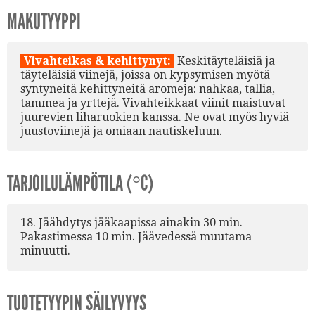
MAKUTYYPPI
Vivahteikas & kehittynyt:
Keskitäyteläisiä ja
täyteläisiä viinejä, joissa on kypsymisen myötä
syntyneitä kehittyneitä aromeja: nahkaa, tallia,
tammea ja yrttejä. Vivahteikkaat viinit maistuvat
juurevien liharuokien kanssa. Ne ovat myös hyviä
juustoviinejä ja omiaan nautiskeluun.
TARJOILULÄMPÖTILA (°C)
18. Jäähdytys jääkaapissa ainakin 30 min.
Pakastimessa 10 min. Jäävedessä muutama
minuutti.
TUOTETYYPIN SÄILYVYYS