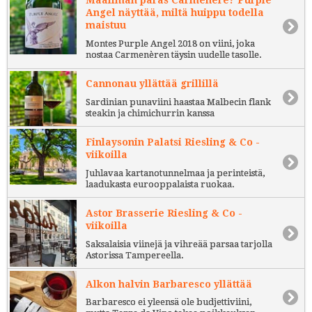
Maailman paras Carmenère? Purple
Angel näyttää, miltä huippu todella
maistuu
Montes Purple Angel 2018 on viini, joka
nostaa Carmenèren täysin uudelle tasolle.
Cannonau yllättää grillillä
Sardinian punaviini haastaa Malbecin flank
steakin ja chimichurrin kanssa
Finlaysonin Palatsi Riesling & Co -
viikoilla
Juhlavaa kartanotunnelmaa ja perinteistä,
laadukasta eurooppalaista ruokaa.
Astor Brasserie Riesling & Co -
viikoilla
Saksalaisia viinejä ja vihreää parsaa tarjolla
Astorissa Tampereella.
Alkon halvin Barbaresco yllättää
Barbaresco ei yleensä ole budjettiviini,