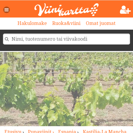
>
Hakulomake
Ruoka&viini
Omat juomat
Etusivu
›
Punaviinit ›
Espanja
›
Kastilia-La Mancha