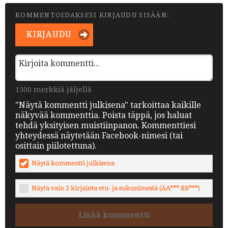
KOMMENTOIDAKSESI KIRJAUDU SISÄÄN:
KIRJAUDU
1500 merkkiä jäljellä
"Näytä kommentti julkisena" tarkoittaa kaikille
näkyvää kommenttia. Poista täppä, jos haluat
tehdä yksityisen muistiinpanon. Kommenttiesi
yhteydessä näytetään Facebook-nimesi (tai
osittain piilotettuna).
Näytä kommentti julkisena
Näytä vain 2 kirjainta etu- ja sukunimestä (AA*** BB***)
Lisää kommentti