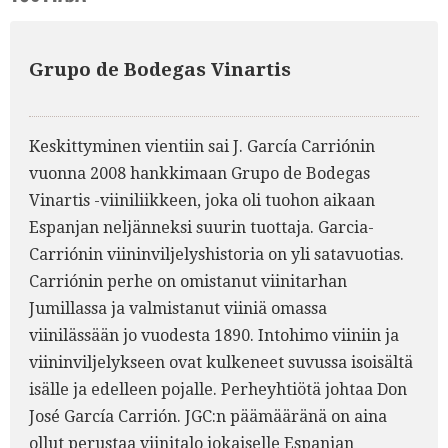
Grupo de Bodegas Vinartis
Keskittyminen vientiin sai J. García Carriónin
vuonna 2008 hankkimaan Grupo de Bodegas
Vinartis -viiniliikkeen, joka oli tuohon aikaan
Espanjan neljänneksi suurin tuottaja. Garcia-
Carriónin viininviljelyshistoria on yli satavuotias.
Carriónin perhe on omistanut viinitarhan
Jumillassa ja valmistanut viiniä omassa
viinilässään jo vuodesta 1890. Intohimo viiniin ja
viininviljelykseen ovat kulkeneet suvussa isoisältä
isälle ja edelleen pojalle. Perheyhtiötä johtaa Don
José García Carrión. JGC:n päämääränä on aina
ollut perustaa viinitalo jokaiselle Espanjan