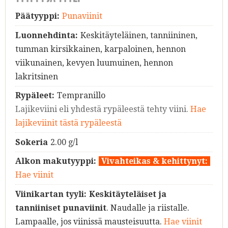
Päätyyppi:
Punaviinit
Luonnehdinta:
Keskitäyteläinen, tanniininen,
tumman kirsikkainen, karpaloinen, hennon
viikunainen, kevyen luumuinen, hennon
lakritsinen
Rypäleet:
Tempranillo
Lajikeviini eli yhdestä rypäleestä tehty viini.
Hae
lajikeviinit tästä rypäleestä
Sokeria
2.00 g/l
Alkon makutyyppi:
Vivahteikas & kehittynyt:
Hae viinit
Viinikartan tyyli:
Keskitäyteläiset ja
tanniiniset punaviinit
. Naudalle ja riistalle.
Lampaalle, jos viinissä mausteisuutta.
Hae viinit