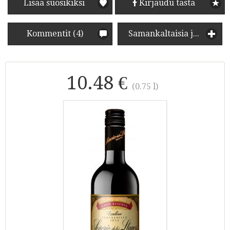
Lisää suosikiksi
Kirjaudu tästä
Kommentit (4)
Samankaltaisia juomia
10.48 €
(0.75 l)