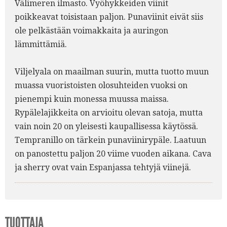
Välimeren ilmasto. Vyöhykkeiden viinit
poikkeavat toisistaan paljon. Punaviinit eivät siis
ole pelkästään voimakkaita ja auringon
lämmittämiä.
Viljelyala on maailman suurin, mutta tuotto muun
muassa vuoristoisten olosuhteiden vuoksi on
pienempi kuin monessa muussa maissa.
Rypälelajikkeita on arvioitu olevan satoja, mutta
vain noin 20 on yleisesti kaupallisessa käytössä.
Tempranillo on tärkein punaviinirypäle. Laatuun
on panostettu paljon 20 viime vuoden aikana. Cava
ja sherry ovat vain Espanjassa tehtyjä viinejä.
TUOTTAJA