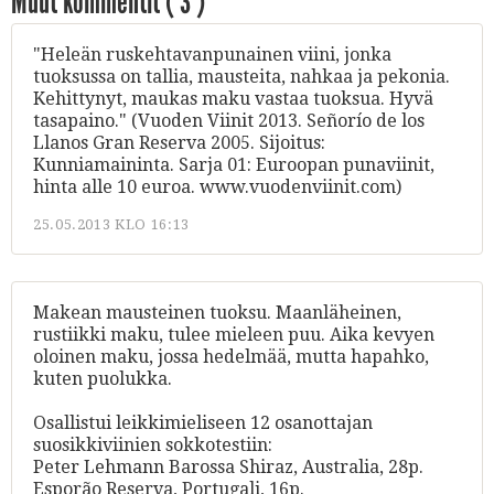
Muut kommentit (
3
)
"Heleän ruskehtavanpunainen viini, jonka
tuoksussa on tallia, mausteita, nahkaa ja pekonia.
Kehittynyt, maukas maku vastaa tuoksua. Hyvä
tasapaino." (Vuoden Viinit 2013. Señorío de los
Llanos Gran Reserva 2005. Sijoitus:
Kunniamaininta. Sarja 01: Euroopan punaviinit,
hinta alle 10 euroa. www.vuodenviinit.com)
25.05.2013 KLO 16:13
Makean mausteinen tuoksu. Maanläheinen,
rustiikki maku, tulee mieleen puu. Aika kevyen
oloinen maku, jossa hedelmää, mutta hapahko,
kuten puolukka.
Osallistui leikkimieliseen 12 osanottajan
suosikkiviinien sokkotestiin:
Peter Lehmann Barossa Shiraz, Australia, 28p.
Esporão Reserva, Portugali, 16p.