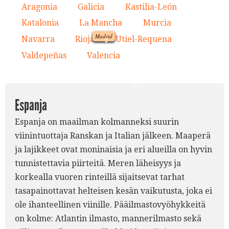
7.
2.
Aragonia
Galicia
Kastilia-León
1.
2.
3.
8.
4.
3.
Katalonia
La Mancha
Murcia
1.
4.
5.
6.
Madrid
Navarra
Rioja
Utiel-Requena
7.
8.
9.
Valdepeñas
Valencia
10.
11.
9.
5.
10.
11.
6.
Espanja
Espanja on maailman kolmanneksi suurin
viinintuottaja Ranskan ja Italian jälkeen. Maaperä
ja lajikkeet ovat moninaisia ja eri alueilla on hyvin
tunnistettavia piirteitä. Meren läheisyys ja
korkealla vuoren rinteillä sijaitsevat tarhat
tasapainottavat helteisen kesän vaikutusta, joka ei
ole ihanteellinen viinille. Pääilmastovyöhykkeitä
on kolme: Atlantin ilmasto, mannerilmasto sekä