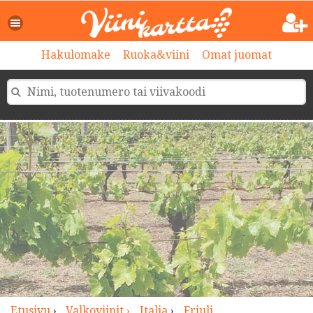
>
Hakulomake
Ruoka&viini
Omat juomat
Etusivu
›
Valkoviinit ›
Italia
›
Friuli