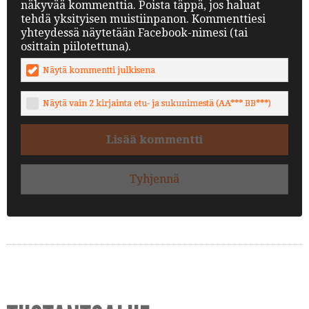
näkyvää kommenttia. Poista täppä, jos haluat
tehdä yksityisen muistiinpanon. Kommenttiesi
yhteydessä näytetään Facebook-nimesi (tai
osittain piilotettuna).
Näytä kommentti julkisena
Näytä vain 2 kirjainta etu- ja sukunimestä (AA*** BB***)
Lisää kommentti
Tyhjennä