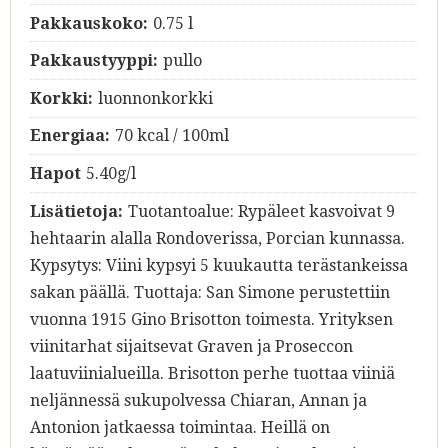
Pakkauskoko:
0.75 l
Pakkaustyyppi:
pullo
Korkki:
luonnonkorkki
Energiaa:
70 kcal / 100ml
Hapot
5.40g/l
Lisätietoja:
Tuotantoalue: Rypäleet kasvoivat 9
hehtaarin alalla Rondoverissa, Porcian kunnassa.
Kypsytys: Viini kypsyi 5 kuukautta terästankeissa
sakan päällä. Tuottaja: San Simone perustettiin
vuonna 1915 Gino Brisotton toimesta. Yrityksen
viinitarhat sijaitsevat Graven ja Proseccon
laatuviinialueilla. Brisotton perhe tuottaa viiniä
neljännessä sukupolvessa Chiaran, Annan ja
Antonion jatkaessa toimintaa. Heillä on