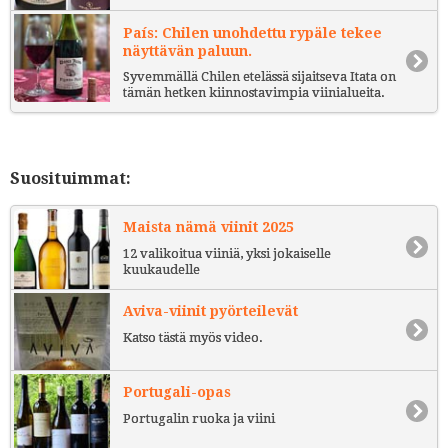
País: Chilen unohdettu rypäle tekee
näyttävän paluun.
Syvemmällä Chilen etelässä sijaitseva Itata on
tämän hetken kiinnostavimpia viinialueita.
Suosituimmat:
Maista nämä viinit 2025
12 valikoitua viiniä, yksi jokaiselle
kuukaudelle
Aviva-viinit pyörteilevät
Katso tästä myös video.
Portugali-opas
Portugalin ruoka ja viini