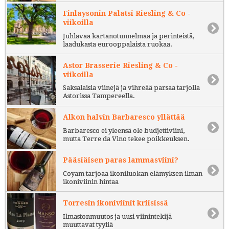
Finlaysonin Palatsi Riesling & Co -
viikoilla
Juhlavaa kartanotunnelmaa ja perinteistä,
laadukasta eurooppalaista ruokaa.
Astor Brasserie Riesling & Co -
viikoilla
Saksalaisia viinejä ja vihreää parsaa tarjolla
Astorissa Tampereella.
Alkon halvin Barbaresco yllättää
Barbaresco ei yleensä ole budjettiviini,
mutta Terre da Vino tekee poikkeuksen.
Pääsiäisen paras lammasviini?
Coyam tarjoaa ikoniluokan elämyksen ilman
ikoniviinin hintaa
Torresin ikoniviinit kriisissä
Ilmastonmuutos ja uusi viinintekijä
muuttavat tyyliä