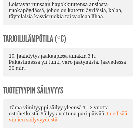
Loistavat runsaan hapokkuutensa ansiosta
ruokapöydässä, johon on katettu äyriäisiä, kalaa,
täyteläisiä kasvisruokia tai vaaleaa lihaa.
TARJOILULÄMPÖTILA (°C)
10. Jäähdytys jääkaapissa ainakin 3 h.
Pakastimessa yli tunti, varo jäätymistä. Jäävedessä
20 min.
TUOTETYYPIN SÄILYVYYS
Tämä viinityyppi säilyy yleensä 1 - 2 vuotta
ostohetkestä. Säilyy avattuna pari päivää.
Lue lisää
viinien säilyvyydestä