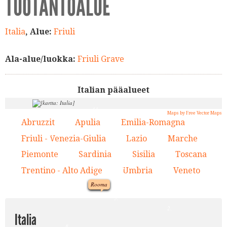
TUOTANTOALUE
Italia
, Alue:
Friuli
Ala-alue/luokka:
Friuli Grave
Italian pääalueet
11.
4.
Maps by Free Vector Maps
Abruzzit
Apulia
Emilia-Romagna
1.
2.
3.
13.
7.
Friuli - Venezia-Giulia
Lazio
Marche
4.
5.
6.
3.
Piemonte
Sardinia
Sisilia
Toscana
7.
8.
9.
10.
10.
6.
Trentino - Alto Adige
Umbria
Veneto
11.
12.
13.
12.
Rooma
1.
5.
2.
Italia
8.