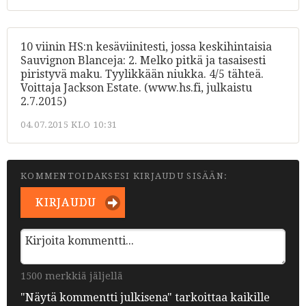
10 viinin HS:n kesäviinitesti, jossa keskihintaisia
Sauvignon Blanceja: 2. Melko pitkä ja tasaisesti
piristyvä maku. Tyylikkään niukka. 4/5 tähteä.
Voittaja Jackson Estate. (www.hs.fi, julkaistu
2.7.2015)
04.07.2015 KLO 10:31
KOMMENTOIDAKSESI KIRJAUDU SISÄÄN:
KIRJAUDU
1500 merkkiä jäljellä
"Näytä kommentti julkisena" tarkoittaa kaikille