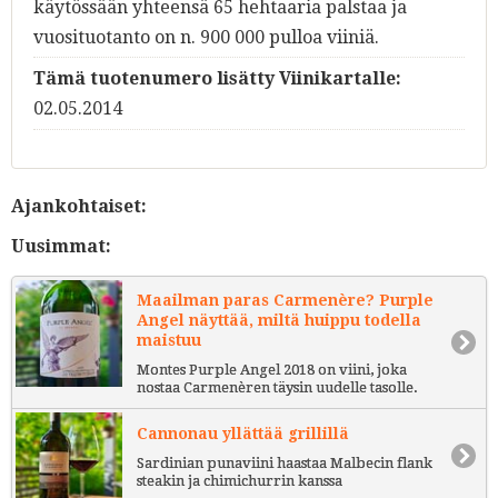
käytössään yhteensä 65 hehtaaria palstaa ja
vuosituotanto on n. 900 000 pulloa viiniä.
Tämä tuotenumero lisätty Viinikartalle:
02.05.2014
Ajankohtaiset:
Uusimmat:
Maailman paras Carmenère? Purple
Angel näyttää, miltä huippu todella
maistuu
Montes Purple Angel 2018 on viini, joka
nostaa Carmenèren täysin uudelle tasolle.
Cannonau yllättää grillillä
Sardinian punaviini haastaa Malbecin flank
steakin ja chimichurrin kanssa