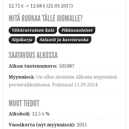
12.71 € -> 12.68 € (21.03.2017)
MITÄ RUOKAA TÄLLE JUOMALLE?
Vähärasvainen kala
Pikkusuolaiset
Siipikarja
Salaatit ja kasvisruoka
SAATAVUUS ALKOSSA
Alkon tuotenumero:
505087
Myynnissä:
On ollut aiemmin Alkossa myynnissä
perusvalikoimassa. Poistunut 11.09.2024.
MUUT TIEDOT
Alkoholi:
12.5 t-%
Vuosikerta (nyt myynnissä):
2015