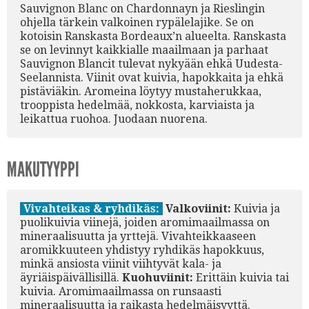
Sauvignon Blanc on Chardonnayn ja Rieslingin
ohjella tärkein valkoinen rypälelajike. Se on
kotoisin Ranskasta Bordeaux’n alueelta. Ranskasta
se on levinnyt kaikkialle maailmaan ja parhaat
Sauvignon Blancit tulevat nykyään ehkä Uudesta-
Seelannista. Viinit ovat kuivia, hapokkaita ja ehkä
pistäviäkin. Aromeina löytyy mustaherukkaa,
trooppista hedelmää, nokkosta, karviaista ja
leikattua ruohoa. Juodaan nuorena.
MAKUTYYPPI
Vivahteikas & ryhdikäs:
Valkoviinit:
Kuivia ja
puolikuivia viinejä, joiden aromimaailmassa on
mineraalisuutta ja yrttejä. Vivahteikkaaseen
aromikkuuteen yhdistyy ryhdikäs hapokkuus,
minkä ansiosta viinit viihtyvät kala- ja
äyriäispäivällisillä.
Kuohuviinit:
Erittäin kuivia tai
kuivia. Aromimaailmassa on runsaasti
mineraalisuutta ja raikasta hedelmäisyyttä.