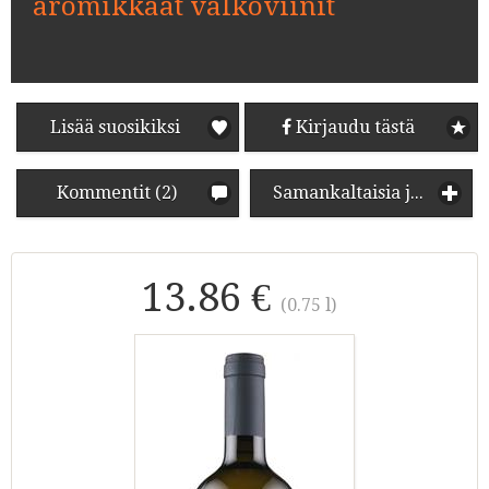
aromikkaat valkoviinit
Lisää suosikiksi
Kirjaudu tästä
Kommentit (2)
Samankaltaisia juomia
13.86 €
(0.75 l)