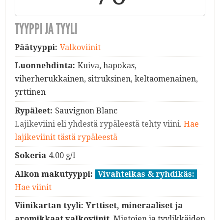
TYYPPI JA TYYLI
Päätyyppi:
Valkoviinit
Luonnehdinta:
Kuiva, hapokas,
viherherukkainen, sitruksinen, keltaomenainen,
yrttinen
Rypäleet:
Sauvignon Blanc
Lajikeviini eli yhdestä rypäleestä tehty viini.
Hae
lajikeviinit tästä rypäleestä
Sokeria
4.00 g/l
Alkon makutyyppi:
Vivahteikas & ryhdikäs:
Hae viinit
Viinikartan tyyli:
Yrttiset, mineraaliset ja
aromikkaat valkoviinit
. Mietojen ja tyylikkäiden