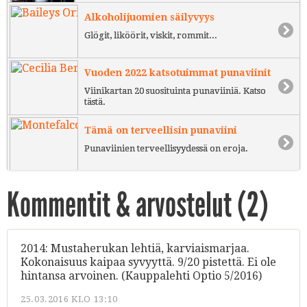
Alkoholijuomien säilyvyys
Glögit, liköörit, viskit, rommit...
Vuoden 2022 katsotuimmat punaviinit
Viinikartan 20 suosituinta punaviiniä. Katso
tästä.
Tämä on terveellisin punaviini
Punaviinien terveellisyydessä on eroja.
Kommentit & arvostelut (
2
)
2014: Mustaherukan lehtiä, karviaismarjaa.
Kokonaisuus kaipaa syvyyttä. 9/20 pistettä. Ei ole
hintansa arvoinen. (Kauppalehti Optio 5/2016)
25.03.2016 KLO 13:10