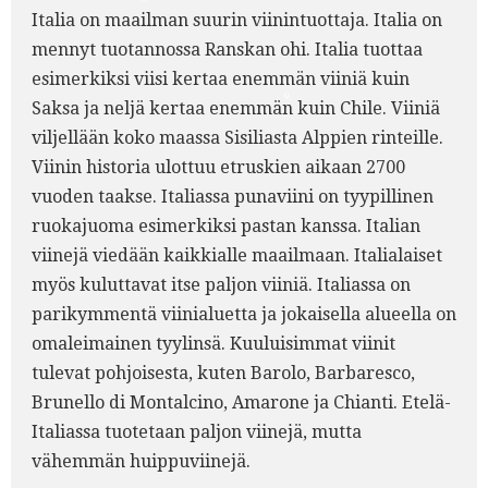
Italia on maailman suurin viinintuottaja. Italia on
mennyt tuotannossa Ranskan ohi. Italia tuottaa
esimerkiksi viisi kertaa enemmän viiniä kuin
9.
Saksa ja neljä kertaa enemmän kuin Chile. Viiniä
viljellään koko maassa Sisiliasta Alppien rinteille.
Viinin historia ulottuu etruskien aikaan 2700
vuoden taakse. Italiassa punaviini on tyypillinen
ruokajuoma esimerkiksi pastan kanssa. Italian
viinejä viedään kaikkialle maailmaan. Italialaiset
myös kuluttavat itse paljon viiniä. Italiassa on
parikymmentä viinialuetta ja jokaisella alueella on
omaleimainen tyylinsä. Kuuluisimmat viinit
tulevat pohjoisesta, kuten Barolo, Barbaresco,
Brunello di Montalcino, Amarone ja Chianti. Etelä-
Italiassa tuotetaan paljon viinejä, mutta
vähemmän huippuviinejä.