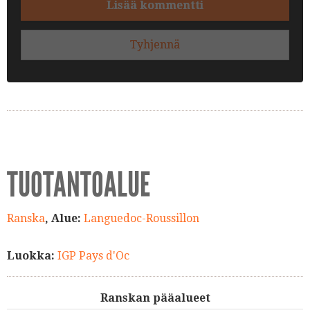
Lisää kommentti
Tyhjennä
TUOTANTOALUE
Ranska
, Alue:
Languedoc-Roussillon
Luokka:
IGP Pays d'Oc
Ranskan pääalueet