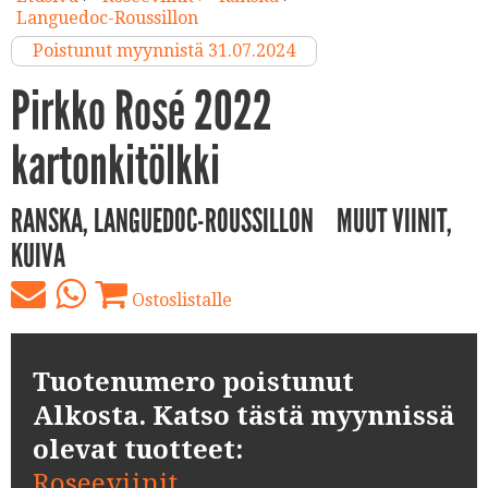
Languedoc-Roussillon
Poistunut myynnistä 31.07.2024
Pirkko Rosé 2022
kartonkitölkki
RANSKA, LANGUEDOC-ROUSSILLON
MUUT VIINIT,
KUIVA
Ostoslistalle
Tuotenumero poistunut
Alkosta. Katso tästä myynnissä
olevat tuotteet:
Roseeviinit