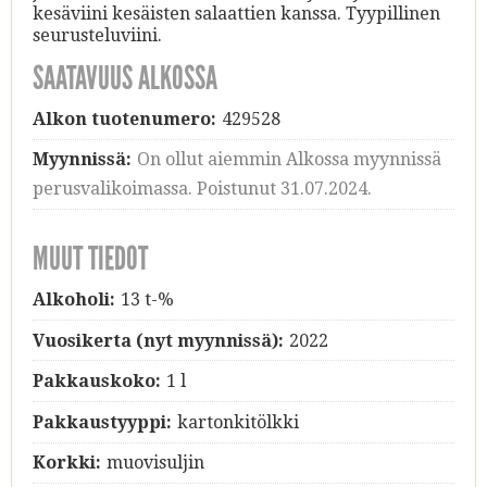
kesäviini kesäisten salaattien kanssa. Tyypillinen
seurusteluviini.
SAATAVUUS ALKOSSA
Alkon tuotenumero:
429528
Myynnissä:
On ollut aiemmin Alkossa myynnissä
perusvalikoimassa. Poistunut 31.07.2024.
MUUT TIEDOT
Alkoholi:
13 t-%
Vuosikerta (nyt myynnissä):
2022
Pakkauskoko:
1 l
Pakkaustyyppi:
kartonkitölkki
Korkki:
muovisuljin