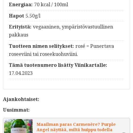
Energiaa:
70 kcal / 100ml
Hapot
5.50g/l
Erityistä:
vegaaninen, ympäristövastuullinen
pakkaus
Tuotteen nimen selitykset:
rosé = Punertava
roseeviini tai roseekuohuviini.
Tämä tuotenumero lisätty Viinikartalle:
17.04.2023
Ajankohtaiset:
Uusimmat:
Maailman paras Carmenère? Purple
Angel näyttää, miltä huippu todella