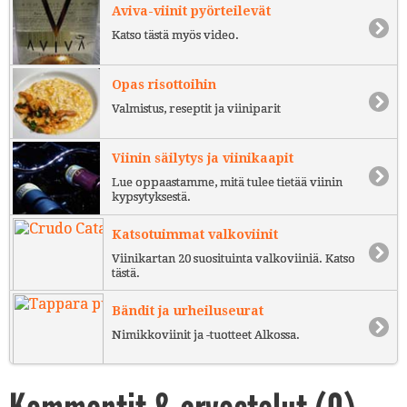
Aviva-viinit pyörteilevät
Katso tästä myös video.
Opas risottoihin
Valmistus, reseptit ja viiniparit
Viinin säilytys ja viinikaapit
Lue oppaastamme, mitä tulee tietää viinin
kypsytyksestä.
Katsotuimmat valkoviinit
Viinikartan 20 suosituinta valkoviiniä. Katso
tästä.
Bändit ja urheiluseurat
Nimikkoviinit ja -tuotteet Alkossa.