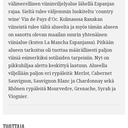
välimerellinen viininviljelyalue lähellä Espanjan
rajaa. Sieltä tulee väljemmin luokiteltu 'country
wine' Vin de Pays d'Oc. Kolmasosa Ranskan
viineistä tulee tältä alueelta ja myös tämän alueen
on sanottu olevan maailan suurin yhtenäinen
viinialue (kuten La Mancha Espanjassa). Pitkään
alueen tarkoitus oli tuottaa määrällisesti paljon
viiniä esimerkiksi sotilaiden tarpeisiin. Nyt on
pikkuhiljaa alettu keskittyä laatuun. Alueella
viljellään paljon eri rypäleitä: Merlot, Cabernet
Sauvignon, Sauvignon Blanc ja Chardonnay sekä
Rhônen rypäleitä Mourvedre, Grenache, Syrah ja
Viognier.
TUOTTAJA