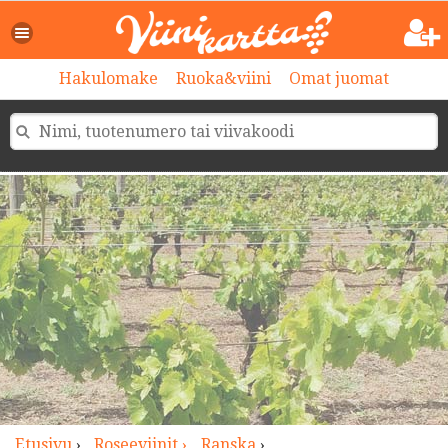
>
Hakulomake
Ruoka&viini
Omat juomat
Etusivu
›
Roseeviinit ›
Ranska
›