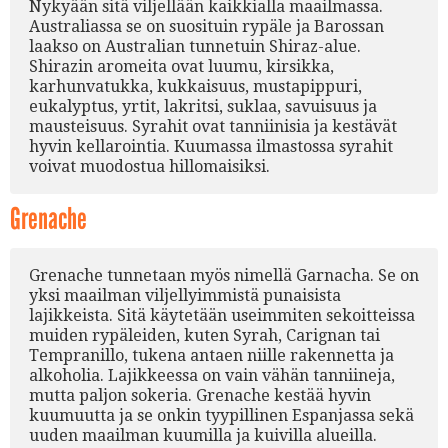
Nykyään sitä viljellään kaikkialla maailmassa.
Australiassa se on suosituin rypäle ja Barossan
laakso on Australian tunnetuin Shiraz-alue.
Shirazin aromeita ovat luumu, kirsikka,
karhunvatukka, kukkaisuus, mustapippuri,
eukalyptus, yrtit, lakritsi, suklaa, savuisuus ja
mausteisuus. Syrahit ovat tanniinisia ja kestävät
hyvin kellarointia. Kuumassa ilmastossa syrahit
voivat muodostua hillomaisiksi.
Grenache
Grenache tunnetaan myös nimellä Garnacha. Se on
yksi maailman viljellyimmistä punaisista
lajikkeista. Sitä käytetään useimmiten sekoitteissa
muiden rypäleiden, kuten Syrah, Carignan tai
Tempranillo, tukena antaen niille rakennetta ja
alkoholia. Lajikkeessa on vain vähän tanniineja,
mutta paljon sokeria. Grenache kestää hyvin
kuumuutta ja se onkin tyypillinen Espanjassa sekä
uuden maailman kuumilla ja kuivilla alueilla.