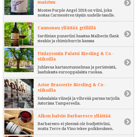
maistuu
Montes Purple Angel 2018 on viini, joka
nostaa Carmenèren täysin uudelle tasolle.
Cannonau yllättää grillillä
Sardinian punaviini haastaa Malbecin flank
steakin ja chimichurrin kanssa
Finlaysonin Palatsi Riesling & Co -
viikoilla
Juhlavaa kartanotunnelmaa ja perinteistä,
laadukasta eurooppalaista ruokaa.
Astor Brasserie Riesling & Co -
viikoilla
Saksalaisia viinejä ja vihreää parsaa tarjolla
Astorissa Tampereella.
Alkon halvin Barbaresco yllättää
Barbaresco ei yleensä ole budjettiviini,
mutta Terre da Vino tekee poikkeuksen.