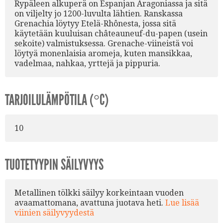
Rypäleen alkuperä on Espanjan Aragoniassa ja sitä
on viljelty jo 1200-luvulta lähtien. Ranskassa
Grenachia löytyy Etelä-Rhônesta, jossa sitä
käytetään kuuluisan châteauneuf-du-papen (usein
sekoite) valmistuksessa. Grenache-viineistä voi
löytyä monenlaisia aromeja, kuten mansikkaa,
vadelmaa, nahkaa, yrttejä ja pippuria.
TARJOILULÄMPÖTILA (°C)
10
TUOTETYYPIN SÄILYVYYS
Metallinen tölkki säilyy korkeintaan vuoden
avaamattomana, avattuna juotava heti.
Lue lisää
viinien säilyvyydestä