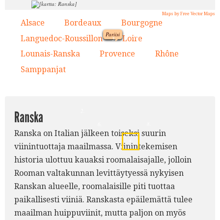
Maps by Free Vector Maps
Alsace
Bordeaux
Bourgogne
1.
2.
3.
Pariisi
9.
Languedoc-Roussillon
Loire
4.
5.
1.
Lounais-Ranska
Provence
Rhône
6.
7.
8.
5.
Samppanjat
9.
3.
2.
Ranska
8.
6.
Ranska on Italian jälkeen toiseksi suurin
7.
4.
viinintuottaja maailmassa. Viinintekemisen
historia ulottuu kauaksi roomalaisajalle, jolloin
Rooman valtakunnan levittäytyessä nykyisen
Ranskan alueelle, roomalaisille piti tuottaa
paikallisesti viiniä. Ranskasta epäilemättä tulee
maailman huippuviinit, mutta paljon on myös