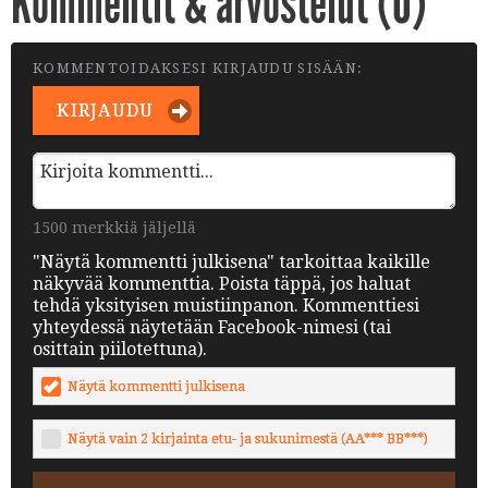
Kommentit & arvostelut (
0
)
KOMMENTOIDAKSESI KIRJAUDU SISÄÄN:
KIRJAUDU
1500 merkkiä jäljellä
"Näytä kommentti julkisena" tarkoittaa kaikille
näkyvää kommenttia. Poista täppä, jos haluat
tehdä yksityisen muistiinpanon. Kommenttiesi
yhteydessä näytetään Facebook-nimesi (tai
osittain piilotettuna).
Näytä kommentti julkisena
Näytä vain 2 kirjainta etu- ja sukunimestä (AA*** BB***)