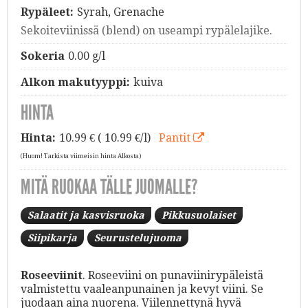
Rypäleet:
Syrah, Grenache
Sekoiteviinissä (blend) on useampi rypälelajike.
Sokeria
0.00 g/l
Alkon makutyyppi:
kuiva
HINTA
Hinta:
10.99
€ ( 10.99 €/l)
Pantit
(Huom! Tarkista viimeisin hinta Alkosta)
MITÄ RUOKAA TÄLLE JUOMALLE?
Salaatit ja kasvisruoka
Pikkusuolaiset
Siipikarja
Seurustelujuoma
Roseeviinit
. Roseeviini on punaviinirypäleistä
valmistettu vaaleanpunainen ja kevyt viini. Se
juodaan aina nuorena. Viilennettynä hyvä