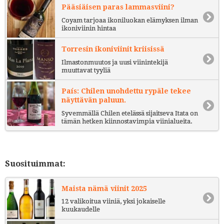
Pääsiäisen paras lammasviini?
Coyam tarjoaa ikoniluokan elämyksen ilman
ikoniviinin hintaa
Torresin ikoniviinit kriisissä
Ilmastonmuutos ja uusi viinintekijä
muuttavat tyyliä
País: Chilen unohdettu rypäle tekee
näyttävän paluun.
Syvemmällä Chilen etelässä sijaitseva Itata on
tämän hetken kiinnostavimpia viinialueita.
Suosituimmat:
Maista nämä viinit 2025
12 valikoitua viiniä, yksi jokaiselle
kuukaudelle