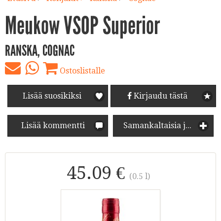
Meukow VSOP Superior
RANSKA, COGNAC
Ostoslistalle
Lisää suosikiksi
Kirjaudu tästä
Lisää kommentti
Samankaltaisia juomia
45.09 €
(0.5 l)