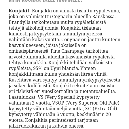
Konjakit.
Konjakki on viinistä tislattu rypäleviina,
joka on valmistettu Cognacin alueella Ranskassa.
Brandylla tarkoitetaan muita rypäletisleistä
tehtyjä alkoholijuomia. Konjakki tislataan
kahdesti ja kypsytetään tammitynnyreissä
vähintään kaksi vuotta. Congnac on jaettu kuuteen
kasvualueeseen, joista jokaisella on
ominaispiirteensä. Fine Champage tarkoittaa
arvostetuimmilla alueilla kasvaneista rypäleistä
tehtyä konjakkia. Konjakki tehdään valkoisista
rypäleistä, 95% on Ugni blancia. Yhteen
konjakkilitraan kuluu yhdeksän litraa viiniä.
Rusehtava väri syntyy tammitynnyrikypsytyksestä
ja sokerikulööristä. Konjakit sekoitetaan useista
eri tisleistä eri vuosikerroilta ja tuotantoalueilta.
Laatuluokat: VS (Very Special) kypsytetty
vähintään 2 vuotta, VSOP (Very Superior Old Pale)
kypsytetty vähintään neljä vuotta, XO (Extra Old)
kypsytetty vähintään 6 vuotta, keskimäärin 20
vuotta. Konjakkia perinteisesti tarjotaan
jälkiruokakakun ja kahvin ohessa.