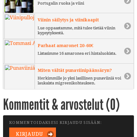
Portugalin ruoka ja viini
Viinin säilytys ja viinikaapit
Lue oppaastamme, mitä tulee tietää viinin
kypsytyksestä.
Parhaat amaronet 20-60€
Listasimme 16 amaronea eri hintaluokista.
Miten vältät punaviinipäänsäryn?
Herkimmille jo yksi lasillinen punaviiniä voi
laukaista migreenikohtauksen.
Kommentit & arvostelut (
0
)
KOMMENTOIDAKSESI KIRJAUDU SISÄÄN:
KIRJAUDU