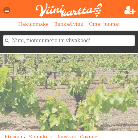
>
Hakulomake
Ruoka&viini
Omat juomat
Etusivu
›
Konjakit ›
Ranska
›
Cognac