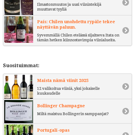
Ilmastonmuutos ja uusi viinintekijä
muuttavat tyyliä
País: Chilen unohdettu rypäle tekee
näyttävän paluun.
Syvemmällä Chilen etelässä sijaitseva Itata on
tämän hetken kiinnostavimpia viinialueita.
Suosituimmat:
Maista nämä viinit 2025
12 valikoitua viiniä, yksi jokaiselle
kuukaudelle
Bollinger Champagne
Miltä maistuu Bollingerin samppanjat?
Portugali-opas