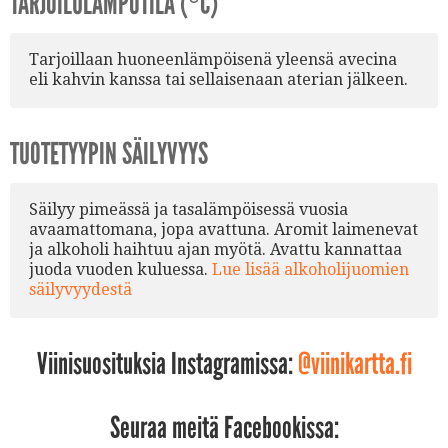
TARJOILULÄMPÖTILA (°C)
Tarjoillaan huoneenlämpöisenä yleensä avecina
eli kahvin kanssa tai sellaisenaan aterian jälkeen.
TUOTETYYPIN SÄILYVYYS
Säilyy pimeässä ja tasalämpöisessä vuosia
avaamattomana, jopa avattuna. Aromit laimenevat
ja alkoholi haihtuu ajan myötä. Avattu kannattaa
juoda vuoden kuluessa.
Lue lisää alkoholijuomien
säilyvyydestä
Viinisuosituksia Instagramissa:
@viinikartta.fi
Seuraa meitä Facebookissa: