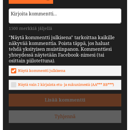
1500 merkkiä jäljellä
"Näytä kommentti julkisena" tarkoittaa kaikille
näkyvää kommenttia. Poista täppä, jos haluat
tehdä yksityisen muistiinpanon. Kommenttiesi
yhteydessä näytetään Facebook-nimesi (tai
osittain piilotettuna).
Näytä kommentti julkisena
Näytä vain 2 kirjainta etu- ja sukunimestä (AA*** BB***)
Lisää kommentti
Tyhjennä