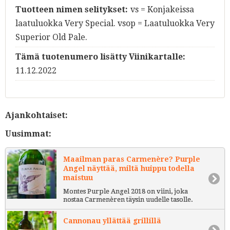
Tuotteen nimen selitykset:
vs = Konjakeissa
laatuluokka Very Special. vsop = Laatuluokka Very
Superior Old Pale.
Tämä tuotenumero lisätty Viinikartalle:
11.12.2022
Ajankohtaiset:
Uusimmat:
Maailman paras Carmenère? Purple
Angel näyttää, miltä huippu todella
maistuu
Montes Purple Angel 2018 on viini, joka
nostaa Carmenèren täysin uudelle tasolle.
Cannonau yllättää grillillä