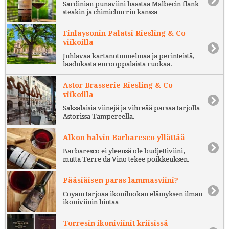
Sardinian punaviini haastaa Malbecin flank
steakin ja chimichurrin kanssa
Finlaysonin Palatsi Riesling & Co -
viikoilla
Juhlavaa kartanotunnelmaa ja perinteistä,
laadukasta eurooppalaista ruokaa.
Astor Brasserie Riesling & Co -
viikoilla
Saksalaisia viinejä ja vihreää parsaa tarjolla
Astorissa Tampereella.
Alkon halvin Barbaresco yllättää
Barbaresco ei yleensä ole budjettiviini,
mutta Terre da Vino tekee poikkeuksen.
Pääsiäisen paras lammasviini?
Coyam tarjoaa ikoniluokan elämyksen ilman
ikoniviinin hintaa
Torresin ikoniviinit kriisissä