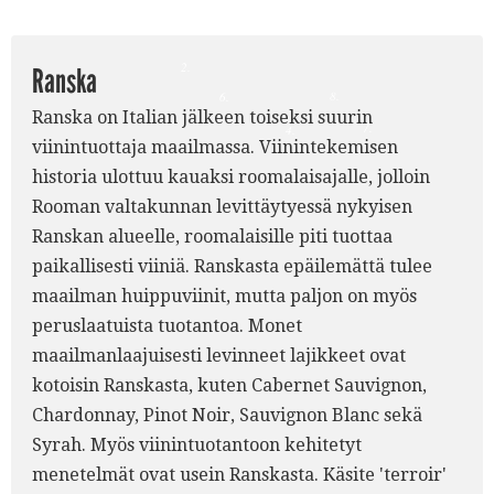
2.
Ranska
8.
6.
Ranska on Italian jälkeen toiseksi suurin
7.
4.
viinintuottaja maailmassa. Viinintekemisen
historia ulottuu kauaksi roomalaisajalle, jolloin
Rooman valtakunnan levittäytyessä nykyisen
Ranskan alueelle, roomalaisille piti tuottaa
paikallisesti viiniä. Ranskasta epäilemättä tulee
maailman huippuviinit, mutta paljon on myös
peruslaatuista tuotantoa. Monet
maailmanlaajuisesti levinneet lajikkeet ovat
kotoisin Ranskasta, kuten Cabernet Sauvignon,
Chardonnay, Pinot Noir, Sauvignon Blanc sekä
Syrah. Myös viinintuotantoon kehitetyt
menetelmät ovat usein Ranskasta. Käsite 'terroir'