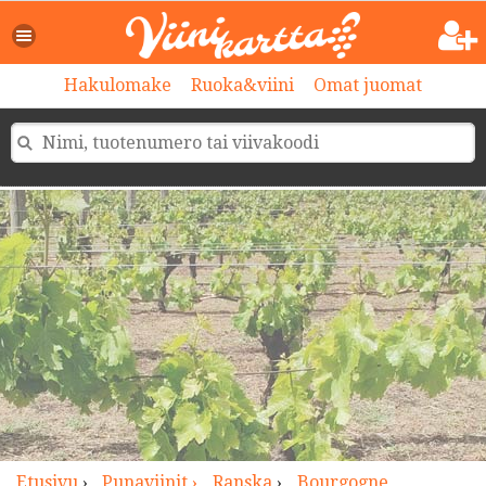
>
Hakulomake
Ruoka&viini
Omat juomat
Etusivu
›
Punaviinit ›
Ranska
›
Bourgogne