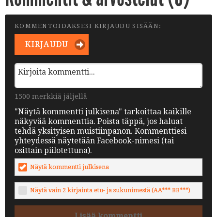
KOMMENTOIDAKSESI KIRJAUDU SISÄÄN:
KIRJAUDU
1500 merkkiä jäljellä
"Näytä kommentti julkisena" tarkoittaa kaikille
näkyvää kommenttia. Poista täppä, jos haluat
tehdä yksityisen muistiinpanon. Kommenttiesi
yhteydessä näytetään Facebook-nimesi (tai
osittain piilotettuna).
Näytä kommentti julkisena
Näytä vain 2 kirjainta etu- ja sukunimestä (AA*** BB***)
Lisää kommentti