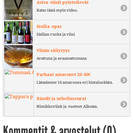
Aviva-viinit pyörteilevät
Katso tästä myös video.
Sisilia-opas
Sisilian ruoka ja viini
Viinin säilyvyys
Avattuna ja avaamattomana
Parhaat amaronet 20-60€
Listasimme 16 amaronea eri hintaluokista.
Bändit ja urheiluseurat
Nimikkoviinit ja -tuotteet Alkossa.
Kommentit & arvostelut (
0
)