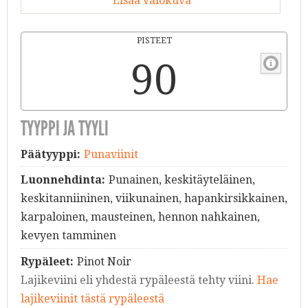
Lisää valokuva
PISTEET
90
TYYPPI JA TYYLI
Päätyyppi:
Punaviinit
Luonnehdinta:
Punainen, keskitäyteläinen,
keskitanniininen, viikunainen, hapankirsikkainen,
karpaloinen, mausteinen, hennon nahkainen,
kevyen tamminen
Rypäleet:
Pinot Noir
Lajikeviini eli yhdestä rypäleestä tehty viini.
Hae
lajikeviinit tästä rypäleestä