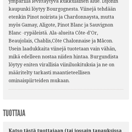
ympärillä levittäytyvä kukkulainen alue. Dijonin
kaupunki löytyy Bourgognesta. Viinejä tehdään
etenkin Pinot noirista ja Chardonnaysta, mutta
myös Gamay, Aligote, Pinot Blanc ja Sauvignon
Blanc -rypäleistä. Ala-alueita Côte-d'Or,
Beaujolais, Chablis,Côte Chalonnaise ja Mâcon.
Usein laadukkaita viinejä tuotetaan vain vähän,
mikä edelleen nostaa niiden hintaa. Burgundista
löytyy eniten virallisia viiniluokituksia ja ne on
määritelty tarkasti maantieteellisen
ominaispiirteiden mukaan.
TUOTTAJA
Katso tästä tuottajaan (tai jossain tapauksissa