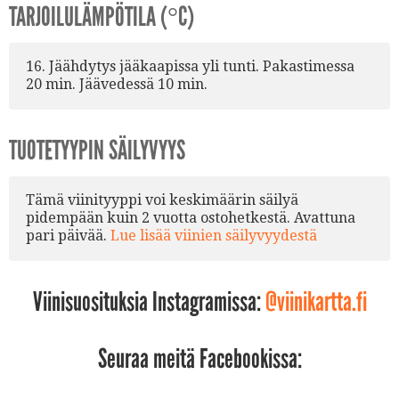
TARJOILULÄMPÖTILA (°C)
16. Jäähdytys jääkaapissa yli tunti. Pakastimessa
20 min. Jäävedessä 10 min.
TUOTETYYPIN SÄILYVYYS
Tämä viinityyppi voi keskimäärin säilyä
pidempään kuin 2 vuotta ostohetkestä. Avattuna
pari päivää.
Lue lisää viinien säilyvyydestä
Viinisuosituksia Instagramissa:
@viinikartta.fi
Seuraa meitä Facebookissa: