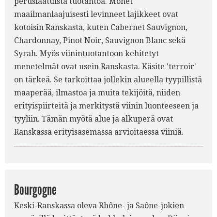
peruslaatuista tuotantoa. Monet
maailmanlaajuisesti levinneet lajikkeet ovat
kotoisin Ranskasta, kuten Cabernet Sauvignon,
Chardonnay, Pinot Noir, Sauvignon Blanc sekä
Syrah. Myös viinintuotantoon kehitetyt
menetelmät ovat usein Ranskasta. Käsite 'terroir'
on tärkeä. Se tarkoittaa jollekin alueella tyypillistä
maaperää, ilmastoa ja muita tekijöitä, niiden
erityispiirteitä ja merkitystä viinin luonteeseen ja
tyyliin. Tämän myötä alue ja alkuperä ovat
Ranskassa erityisasemassa arvioitaessa viiniä.
Bourgogne
Keski-Ranskassa oleva Rhône- ja Saône-jokien