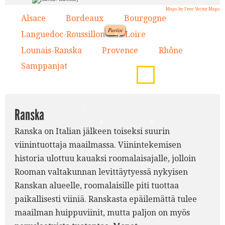
Maps by Free Vector Maps
Alsace
Bordeaux
Bourgogne
1.
2.
3.
Pariisi
9.
Languedoc-Roussillon
Loire
4.
5.
1.
Lounais-Ranska
Provence
Rhône
6.
7.
8.
5.
Samppanjat
9.
3.
2.
Ranska
8.
6.
Ranska on Italian jälkeen toiseksi suurin
7.
4.
viinintuottaja maailmassa. Viinintekemisen
historia ulottuu kauaksi roomalaisajalle, jolloin
Rooman valtakunnan levittäytyessä nykyisen
Ranskan alueelle, roomalaisille piti tuottaa
paikallisesti viiniä. Ranskasta epäilemättä tulee
maailman huippuviinit, mutta paljon on myös