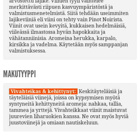
arvostettu lajike. Viinien tyyli vaihtelee
merkittävästi riipuen kasvuympäristöstä ja
valmistusmenetelmistä. Siitä tehdään useimmiten
lajikeviiniä eli viini on tehty vain Pinot Noirista.
Viinit ovat usein kevyitä, kukkaisen hedelmäisiä,
viileässä ilmastossa hyvän hapokkaita ja
vähätanniinisia. Aromeina herukka, karpalo,
kirsikka ja vadelma. Käytetään myös samppanjan
valmistuksessa.
MAKUTYYPPI
Vivahteikas & kehittynyt:
Keskitäyteläisiä ja
täyteläisiä viinejä, joissa on kypsymisen myötä
syntyneitä kehittyneitä aromeja: nahkaa, tallia,
tammea ja yrttejä. Vivahteikkaat viinit maistuvat
juurevien liharuokien kanssa. Ne ovat myös hyviä
juustoviinejä ja omiaan nautiskeluun.