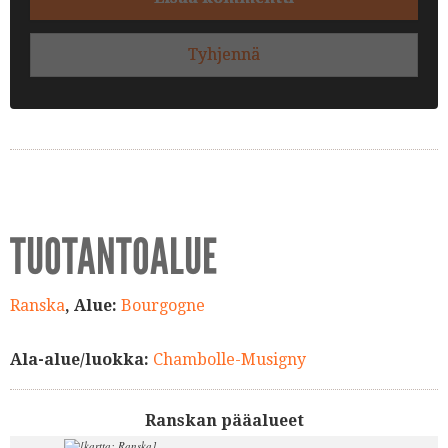
Tyhjennä
TUOTANTOALUE
Ranska
, Alue:
Bourgogne
Ala-alue/luokka:
Chambolle-Musigny
Ranskan pääalueet