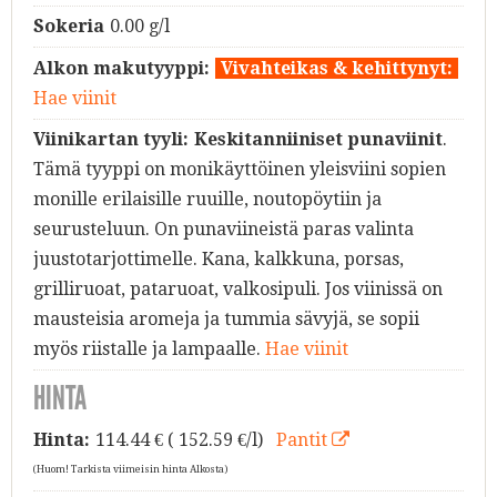
Sokeria
0.00 g/l
Alkon makutyyppi:
Vivahteikas & kehittynyt:
Hae viinit
Viinikartan tyyli:
Keskitanniiniset punaviinit
.
Tämä tyyppi on monikäyttöinen yleisviini sopien
monille erilaisille ruuille, noutopöytiin ja
seurusteluun. On punaviineistä paras valinta
juustotarjottimelle. Kana, kalkkuna, porsas,
grilliruoat, pataruoat, valkosipuli. Jos viinissä on
mausteisia aromeja ja tummia sävyjä, se sopii
myös riistalle ja lampaalle.
Hae viinit
HINTA
Hinta:
114.44
€ ( 152.59 €/l)
Pantit
(Huom! Tarkista viimeisin hinta Alkosta)