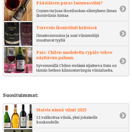
Pääsiäisen paras lammasviini?
Coyam tarjoaa ikoniluokan elämyksen ilman
ikoniviinin hintaa
Torresin ikoniviinit kriisissä
Ilmastonmuutos ja uusi viinintekijä
muuttavat tyyliä
País: Chilen unohdettu rypäle tekee
näyttävän paluun.
Syvemmällä Chilen etelässä sijaitseva Itata on
tämän hetken kiinnostavimpia viinialueita.
Suosituimmat:
Maista nämä viinit 2025
12 valikoitua viiniä, yksi jokaiselle
kuukaudelle