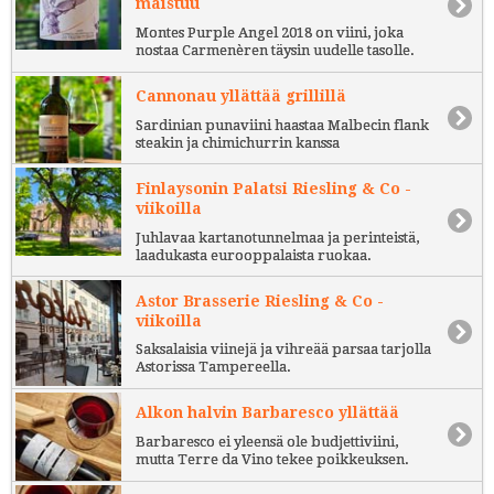
maistuu
Montes Purple Angel 2018 on viini, joka
nostaa Carmenèren täysin uudelle tasolle.
Cannonau yllättää grillillä
Sardinian punaviini haastaa Malbecin flank
steakin ja chimichurrin kanssa
Finlaysonin Palatsi Riesling & Co -
viikoilla
Juhlavaa kartanotunnelmaa ja perinteistä,
laadukasta eurooppalaista ruokaa.
Astor Brasserie Riesling & Co -
viikoilla
Saksalaisia viinejä ja vihreää parsaa tarjolla
Astorissa Tampereella.
Alkon halvin Barbaresco yllättää
Barbaresco ei yleensä ole budjettiviini,
mutta Terre da Vino tekee poikkeuksen.