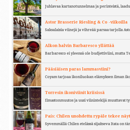
Juhlavaa kartanotunnelmaa ja perinteistä, laad
Astor Brasserie Riesling & Co -viikoilla
Saksalaisia viinejä ja vihreää parsaa tarjolla As
Alkon halvin Barbaresco yllättää
Barbaresco ei yleensä ole budjettiviini, mutta 
Pääsiäisen paras lammasviini?
Coyam tarjoaa ikoniluokan elämyksen ilman iko
Torresin ikoniviinit kriisissä
Ilmastonmuutos ja uusi viinintekijä muuttavat ty
País: Chilen unohdettu rypäle tekee näy
Syvemmällä Chilen etelässä sijaitseva Itata on t