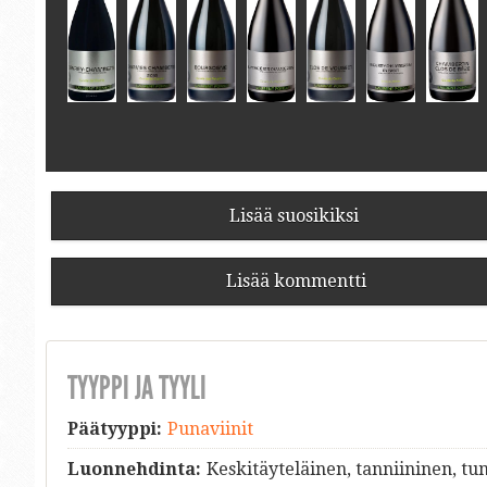
Lisää suosikiksi
Lisää kommentti
TYYPPI JA TYYLI
Päätyyppi:
Punaviinit
Luonnehdinta:
Keskitäyteläinen, tanniininen, 