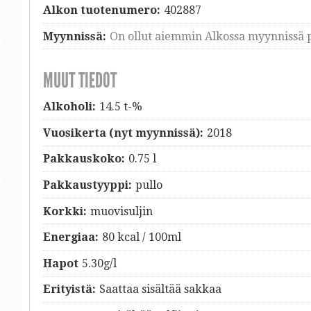
Alkon tuotenumero:
402887
Myynnissä:
On ollut aiemmin Alkossa myynnissä p
MUUT TIEDOT
Alkoholi:
14.5 t-%
Vuosikerta (nyt myynnissä):
2018
Pakkauskoko:
0.75 l
Pakkaustyyppi:
pullo
Korkki:
muovisuljin
Energiaa:
80 kcal / 100ml
Hapot
5.30g/l
Erityistä:
Saattaa sisältää sakkaa