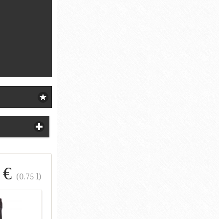
 €
(0.75 l)