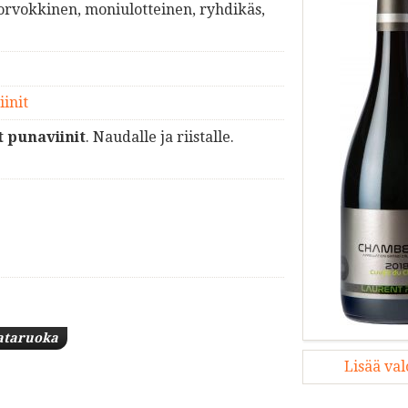
rvokkinen, moniulotteinen, ryhdikäs,
iinit
t punaviinit
. Naudalle ja riistalle.
ataruoka
Lisää va