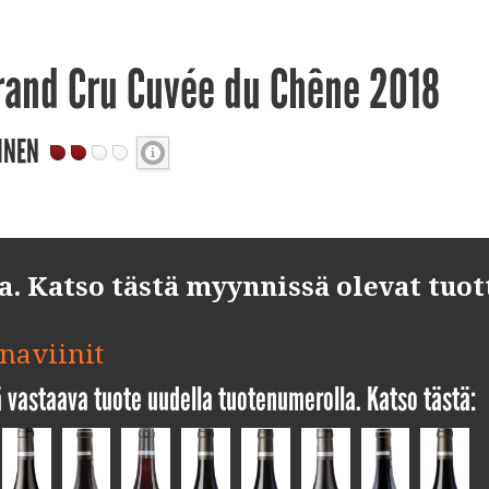
rand Cru Cuvée du Chêne 2018
INEN
 Katso tästä myynnissä olevat tuot
unaviinit
yä vastaava tuote uudella tuotenumerolla. Katso tästä: