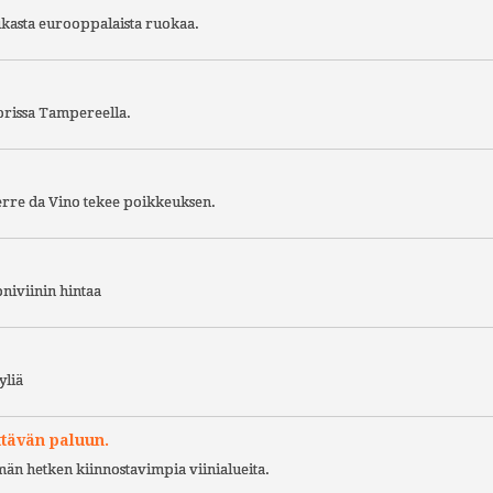
ukasta eurooppalaista ruokaa.
torissa Tampereella.
Terre da Vino tekee poikkeuksen.
niviinin hintaa
yliä
ttävän paluun.
ämän hetken kiinnostavimpia viinialueita.