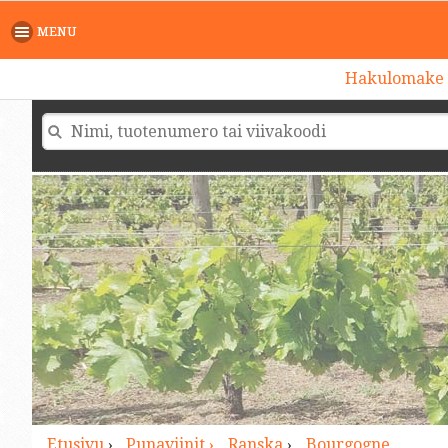
>
MENU
Hakulomake
Etusivu
›
Punaviinit ›
Ranska
›
Bourgogne