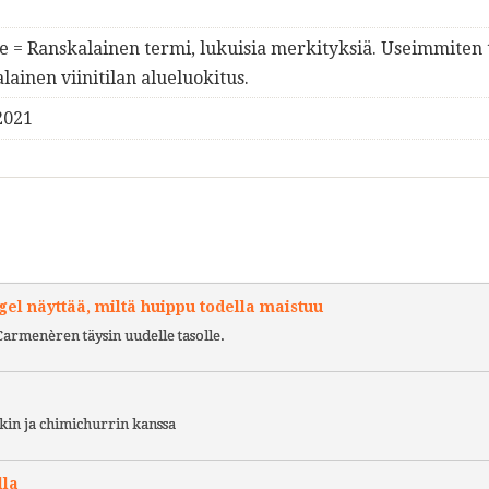
 = Ranskalainen termi, lukuisia merkityksiä. Useimmiten t
lainen viinitilan alueluokitus.
2021
l näyttää, miltä huippu todella maistuu
Carmenèren täysin uudelle tasolle.
kin ja chimichurrin kanssa
lla