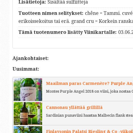
Lisätietoja:
Sisältää sulfiitteja
Tuotteen nimen selitykset:
chêne = Tammi. cuvée
erikoissekoitus tai erä. grand cru = Korkein ranska
Tämä tuotenumero lisätty Viinikartalle:
03.06.
Ajankohtaiset:
Uusimmat:
Maailman paras Carmenère? Purple Ange
Montes Purple Angel 2018 on viini, joka nostaa 
Cannonau yllättää grillillä
Sardinian punaviini haastaa Malbecin flank stea
Finlaysonin Palatsi Riesling & Co -viikoi