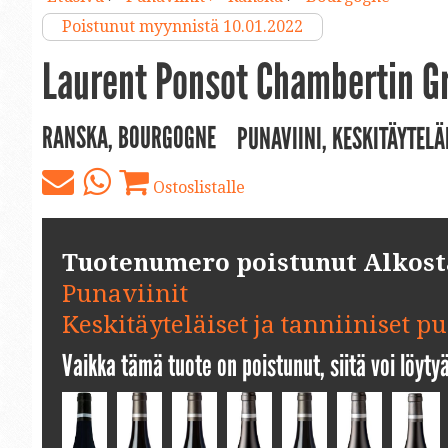
Poistunut myynnistä 10.01.2022
Laurent Ponsot Chambertin G
RANSKA, BOURGOGNE
PUNAVIINI, KESKITÄYTELÄ
Ostoslistalle
Tuotenumero poistunut Alkosta.
Punaviinit
Keskitäyteläiset ja tanniiniset p
Vaikka tämä tuote on poistunut, siitä voi löyt