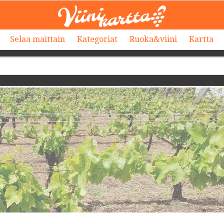
Selaa maittain
Kategoriat
Ruoka&viini
Kartta