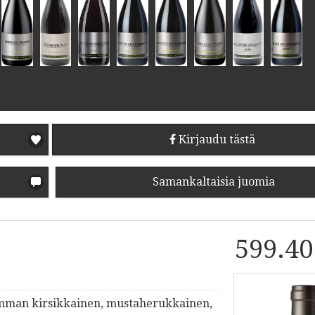
Kirjaudu tästä
Samankaltaisia juomia
599.40
tumman kirsikkainen, mustaherukkainen,