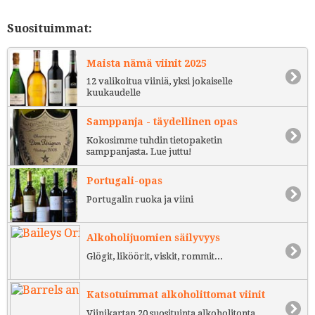
Suosituimmat:
Maista nämä viinit 2025
12 valikoitua viiniä, yksi jokaiselle
kuukaudelle
Samppanja - täydellinen opas
Kokosimme tuhdin tietopaketin
samppanjasta. Lue juttu!
Portugali-opas
Portugalin ruoka ja viini
Alkoholijuomien säilyvyys
Glögit, liköörit, viskit, rommit...
Katsotuimmat alkoholittomat viinit
Viinikartan 20 suosituinta alkoholitonta.