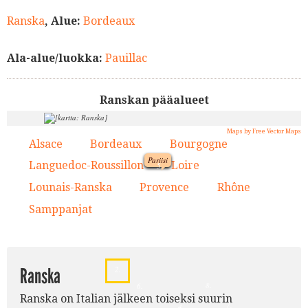
Ranska
, Alue:
Bordeaux
Ala-alue/luokka:
Pauillac
Ranskan pääalueet
Maps by Free Vector Maps
Alsace
Bordeaux
Bourgogne
1.
2.
3.
Pariisi
9.
Languedoc-Roussillon
Loire
4.
5.
1.
Lounais-Ranska
Provence
Rhône
6.
7.
8.
5.
Samppanjat
9.
3.
Ranska
2.
8.
6.
Ranska on Italian jälkeen toiseksi suurin
7.
4.