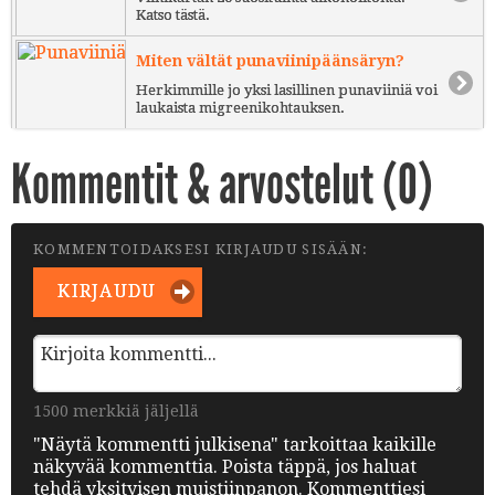
Katso tästä.
Miten vältät punaviinipäänsäryn?
Herkimmille jo yksi lasillinen punaviiniä voi
laukaista migreenikohtauksen.
Kommentit & arvostelut (
0
)
KOMMENTOIDAKSESI KIRJAUDU SISÄÄN:
KIRJAUDU
1500 merkkiä jäljellä
"Näytä kommentti julkisena" tarkoittaa kaikille
näkyvää kommenttia. Poista täppä, jos haluat
tehdä yksityisen muistiinpanon. Kommenttiesi