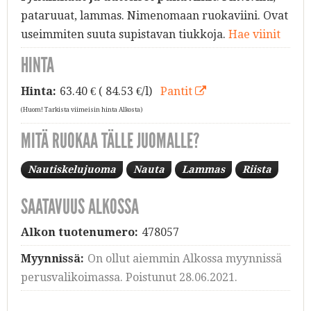
pataruuat, lammas. Nimenomaan ruokaviini. Ovat
useimmiten suuta supistavan tiukkoja.
Hae viinit
HINTA
Hinta:
63.40
€ ( 84.53 €/l)
Pantit
(Huom! Tarkista viimeisin hinta Alkosta)
MITÄ RUOKAA TÄLLE JUOMALLE?
Nautiskelujuoma
Nauta
Lammas
Riista
SAATAVUUS ALKOSSA
Alkon tuotenumero:
478057
Myynnissä:
On ollut aiemmin Alkossa myynnissä
perusvalikoimassa. Poistunut 28.06.2021.