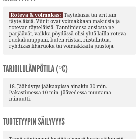
Roteva & voimakas:
Täyteläisiä tai erittäin
täyteläisiä. Viinit ovat voimakkaan makuisia ja
rotevan täyteläisiä. Tanniiniensa ansiosta ne
pärjäävät, vaikka pöydässä olisi yhtä lailla roteva
ruokakumppani, kuten riistaa, riistalintua,
ryhdikäs liharuoka tai voimakkaita juustoja.
TARJOILULÄMPÖTILA (°C)
18. Jäähdytys jääkaapissa ainakin 30 min.
Pakastimessa 10 min. Jäävedessä muutama
minuutti.
TUOTETYYPIN SÄILYVYYS