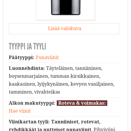
Lisää valokuva
TYYPPI JA TYYLI
Päätyyppi:
Punaviinit
Luonnehdinta:
Täyteläinen, tanniininen,
boysenmarjainen, tumman kirsikkainen,
kaakaoinen, lyijykynäinen, kevyen vaniljainen,
tamminen, vivahteikas
Alkon makutyyppi:
Roteva & voimakas:
Hae viinit
Viinikartan tyyli:
Tanniiniset, rotevat,
ryhdikkäät ja uutteiset punaviinit
. Pihviviini,