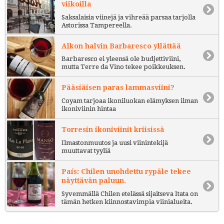
viikoilla
Saksalaisia viinejä ja vihreää parsaa tarjolla
Astorissa Tampereella.
Alkon halvin Barbaresco yllättää
Barbaresco ei yleensä ole budjettiviini,
mutta Terre da Vino tekee poikkeuksen.
Pääsiäisen paras lammasviini?
Coyam tarjoaa ikoniluokan elämyksen ilman
ikoniviinin hintaa
Torresin ikoniviinit kriisissä
Ilmastonmuutos ja uusi viinintekijä
muuttavat tyyliä
País: Chilen unohdettu rypäle tekee
näyttävän paluun.
Syvemmällä Chilen etelässä sijaitseva Itata on
tämän hetken kiinnostavimpia viinialueita.