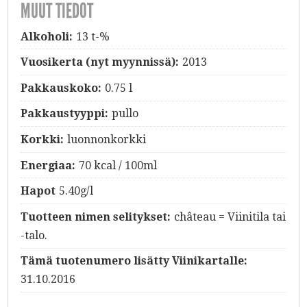
MUUT TIEDOT
Alkoholi:
13 t-%
Vuosikerta (nyt myynnissä):
2013
Pakkauskoko:
0.75 l
Pakkaustyyppi:
pullo
Korkki:
luonnonkorkki
Energiaa:
70 kcal / 100ml
Hapot
5.40g/l
Tuotteen nimen selitykset:
château = Viinitila tai
-talo.
Tämä tuotenumero lisätty Viinikartalle:
31.10.2016