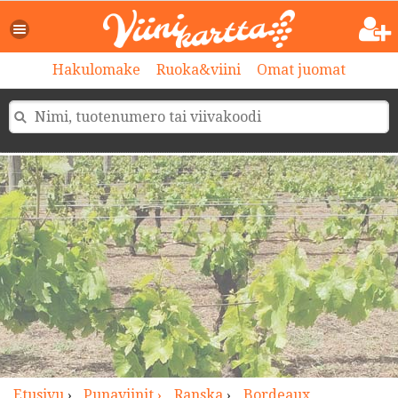
>
Hakulomake
Ruoka&viini
Omat juomat
Etusivu
›
Punaviinit ›
Ranska
›
Bordeaux