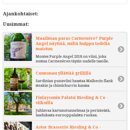
Ajankohtaiset:
Uusimmat:
Maailman paras Carmenère? Purple
Angel näyttää, miltä huippu todella
maistuu
Montes Purple Angel 2018 on viini, joka
nostaa Carmenèren täysin uudelle tasolle.
Cannonau yllättää grillillä
Sardinian punaviini haastaa Malbecin flank
steakin ja chimichurrin kanssa
Finlaysonin Palatsi Riesling & Co -
viikoilla
Juhlavaa kartanotunnelmaa ja perinteistä,
laadukasta eurooppalaista ruokaa.
Astor Brasserie Riesling & Co -