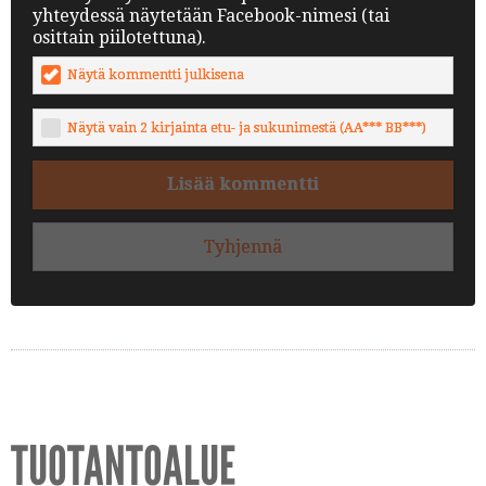
yhteydessä näytetään Facebook-nimesi (tai
osittain piilotettuna).
Näytä kommentti julkisena
Näytä vain 2 kirjainta etu- ja sukunimestä (AA*** BB***)
Lisää kommentti
Tyhjennä
TUOTANTOALUE