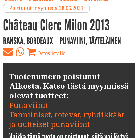
Poistunut myynnistä 28.06.2021
Château Clerc Milon 2013
RANSKA, BORDEAUX
PUNAVIINI, TÄYTELÄINEN
Ostoslistalle
Tuotenumero poistunut
Alkosta. Katso tästä myynnissä
olevat tuotteet:
Punaviinit
Tanniiniset, rotevat, ryhdikkäät
ja uutteiset punaviinit
Vaikka tämä tuote on poistunut, siitä voi löytyä