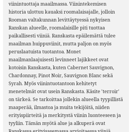
viinintuottaja maailmassa. Viinintekemisen
historia ulottuu kauaksi roomalaisajalle, jolloin
Rooman valtakunnan levittäytyessä nykyisen
Ranskan alueelle, roomalaisille piti tuottaa
paikallisesti viiniä. Ranskasta epäilemättä tulee
maailman huippuviinit, mutta paljon on myös
peruslaatuista tuotantoa. Monet
maailmanlaajuisesti levinneet lajikkeet ovat
kotoisin Ranskasta, kuten Cabernet Sauvignon,
Chardonnay, Pinot Noir, Sauvignon Blanc sekä
Syrah. Myös viinintuotantoon kehitetyt
menetelmät ovat usein Ranskasta. Käsite 'terroir'
on tärkeä. Se tarkoittaa jollekin alueella tyypillistä
maaperää, ilmastoa ja muita tekijöitä, niiden
erityispiirteitä ja merkitystä viinin luonteeseen ja
tyyliin. Tämän myötä alue ja alkuperä ovat
Ranskassa erityisasemassa arvioitaessa viiniä.