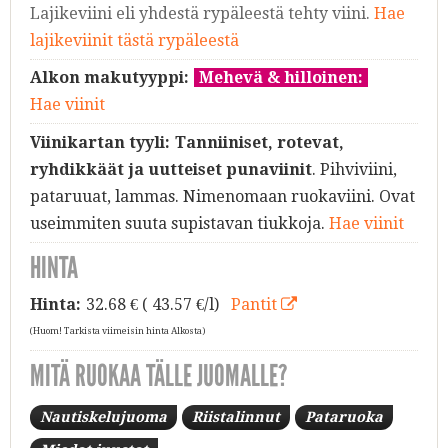
Lajikeviini eli yhdestä rypäleestä tehty viini.
Hae
lajikeviinit tästä rypäleestä
Alkon makutyyppi:
Mehevä & hilloinen:
Hae viinit
Viinikartan tyyli:
Tanniiniset, rotevat,
ryhdikkäät ja uutteiset punaviinit
. Pihviviini,
pataruuat, lammas. Nimenomaan ruokaviini. Ovat
useimmiten suuta supistavan tiukkoja.
Hae viinit
HINTA
Hinta:
32.68
€ ( 43.57 €/l)
Pantit
(Huom! Tarkista viimeisin hinta Alkosta)
MITÄ RUOKAA TÄLLE JUOMALLE?
Nautiskelujuoma
Riistalinnut
Pataruoka