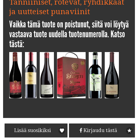
Tanniiniset, rotevat, ryhdikkäät
ja uutteiset punaviinit
Vaikka tämä tuote on poistunut, siitä voi löytyä
vastaava tuote uudella tuotenumerolla. Katso
tästä:
Lisää suosikiksi
Kirjaudu tästä