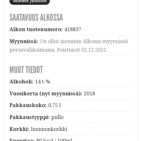
Miedot juustot
SAATAVUUS ALKOSSA
Alkon tuotenumero:
418837
Myynnissä:
On ollut aiemmin Alkossa myynnissä
perusvalikoimassa. Poistunut 02.12.2021.
MUUT TIEDOT
Alkoholi:
14 t-%
Vuosikerta (nyt myynnissä):
2018
Pakkauskoko:
0.75 l
Pakkaustyyppi:
pullo
Korkki:
luonnonkorkki
Energiaa:
80 kcal / 100ml