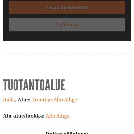
Lisää kommentti
Tyhjennä
TUOTANTOALUE
Italia
, Alue:
Trentino-Alto Adige
Ala-alue/luokka:
Alto Adige