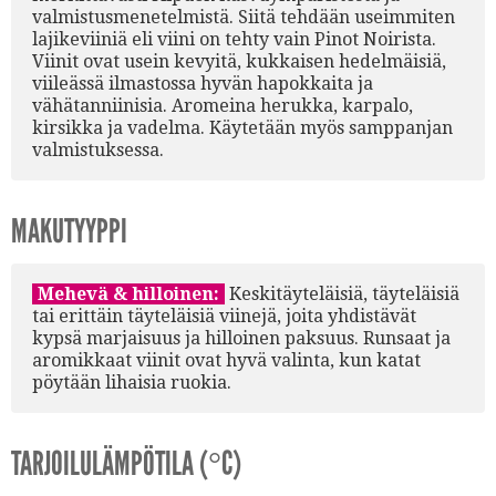
valmistusmenetelmistä. Siitä tehdään useimmiten
lajikeviiniä eli viini on tehty vain Pinot Noirista.
Viinit ovat usein kevyitä, kukkaisen hedelmäisiä,
viileässä ilmastossa hyvän hapokkaita ja
vähätanniinisia. Aromeina herukka, karpalo,
kirsikka ja vadelma. Käytetään myös samppanjan
valmistuksessa.
MAKUTYYPPI
Mehevä & hilloinen:
Keskitäyteläisiä, täyteläisiä
tai erittäin täyteläisiä viinejä, joita yhdistävät
kypsä marjaisuus ja hilloinen paksuus. Runsaat ja
aromikkaat viinit ovat hyvä valinta, kun katat
pöytään lihaisia ruokia.
TARJOILULÄMPÖTILA (°C)