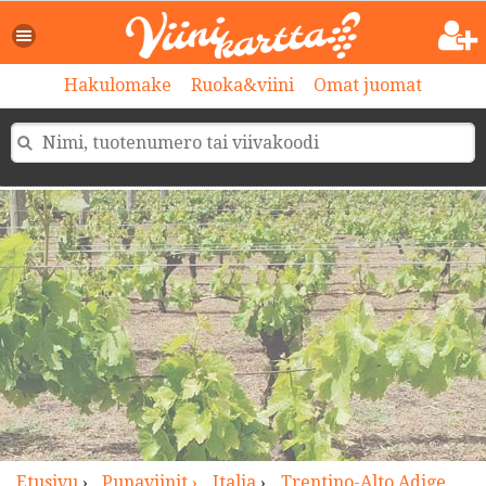
>
Hakulomake
Ruoka&viini
Omat juomat
Etusivu
›
Punaviinit ›
Italia
›
Trentino-Alto Adige