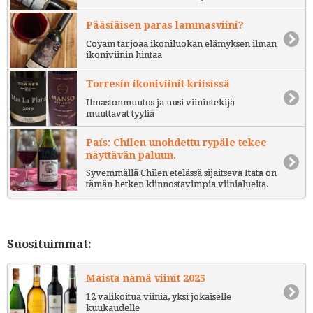
Pääsiäisen paras lammasviini?
Coyam tarjoaa ikoniluokan elämyksen ilman
ikoniviinin hintaa
Torresin ikoniviinit kriisissä
Ilmastonmuutos ja uusi viinintekijä
muuttavat tyyliä
País: Chilen unohdettu rypäle tekee
näyttävän paluun.
Syvemmällä Chilen etelässä sijaitseva Itata on
tämän hetken kiinnostavimpia viinialueita.
Suosituimmat:
Maista nämä viinit 2025
12 valikoitua viiniä, yksi jokaiselle
kuukaudelle