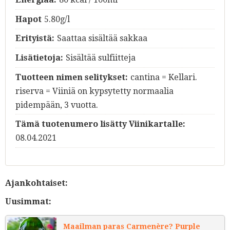
Hapot
5.80g/l
Erityistä:
Saattaa sisältää sakkaa
Lisätietoja:
Sisältää sulfiitteja
Tuotteen nimen selitykset:
cantina = Kellari.
riserva = Viiniä on kypsytetty normaalia
pidempään, 3 vuotta.
Tämä tuotenumero lisätty Viinikartalle:
08.04.2021
Ajankohtaiset:
Uusimmat:
Maailman paras Carmenère? Purple