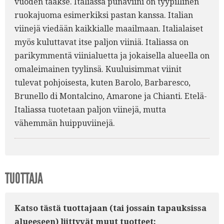
vuoden taakse. Italiassa punaviini on tyypillinen
ruokajuoma esimerkiksi pastan kanssa. Italian
viinejä viedään kaikkialle maailmaan. Italialaiset
myös kuluttavat itse paljon viiniä. Italiassa on
parikymmentä viinialuetta ja jokaisella alueella on
omaleimainen tyylinsä. Kuuluisimmat viinit
tulevat pohjoisesta, kuten Barolo, Barbaresco,
Brunello di Montalcino, Amarone ja Chianti. Etelä-
Italiassa tuotetaan paljon viinejä, mutta
vähemmän huippuviinejä.
TUOTTAJA
Katso tästä tuottajaan (tai jossain tapauksissa
alueeseen) liittyvät muut tuotteet: