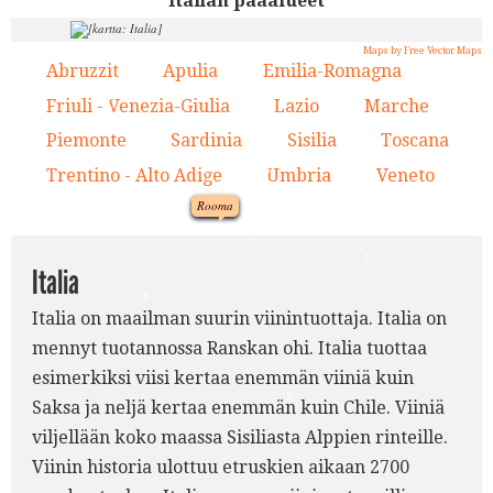
Italian pääalueet
11.
4.
Maps by Free Vector Maps
Abruzzit
Apulia
Emilia-Romagna
1.
2.
3.
13.
7.
Friuli - Venezia-Giulia
Lazio
Marche
4.
5.
6.
3.
Piemonte
Sardinia
Sisilia
Toscana
7.
8.
9.
10.
10.
6.
Trentino - Alto Adige
Umbria
Veneto
11.
12.
13.
12.
Rooma
1.
5.
2.
Italia
8.
Italia on maailman suurin viinintuottaja. Italia on
mennyt tuotannossa Ranskan ohi. Italia tuottaa
esimerkiksi viisi kertaa enemmän viiniä kuin
9.
Saksa ja neljä kertaa enemmän kuin Chile. Viiniä
viljellään koko maassa Sisiliasta Alppien rinteille.
Viinin historia ulottuu etruskien aikaan 2700