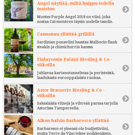
Angel näyttää, miltä huippu todella
maistuu
Montes Purple Angel 2018 on viini, joka
nostaa Carmenèren täysin uudelle tasolle.
Cannonau yllättää grillillä
Sardinian punaviini haastaa Malbecin flank
steakin ja chimichurrin kanssa
Finlaysonin Palatsi Riesling & Co -
viikoilla
Juhlavaa kartanotunnelmaa ja perinteistä,
laadukasta eurooppalaista ruokaa.
Astor Brasserie Riesling & Co -
viikoilla
Saksalaisia viinejä ja vihreää parsaa tarjolla
Astorissa Tampereella.
Alkon halvin Barbaresco yllättää
Barbaresco ei yleensä ole budjettiviini,
mutta Terre da Vino tekee poikkeuksen.