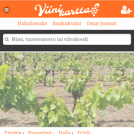
>
Hakulomake
Ruoka&viini
Omat juomat
Etusivu
›
Punaviinit ›
Italia
›
Friuli