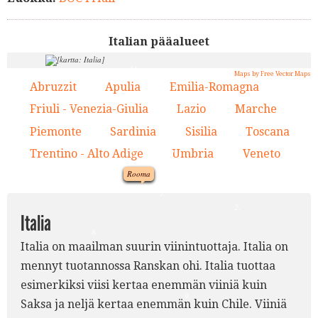
Italian pääalueet
11.
4.
Maps by Free Vector Maps
Abruzzit
Apulia
Emilia-Romagna
1.
2.
3.
13.
7.
Friuli - Venezia-Giulia
Lazio
Marche
4.
5.
6.
3.
Piemonte
Sardinia
Sisilia
Toscana
7.
8.
9.
10.
10.
6.
Trentino - Alto Adige
Umbria
Veneto
11.
12.
13.
12.
Rooma
1.
5.
2.
Italia
8.
Italia on maailman suurin viinintuottaja. Italia on
mennyt tuotannossa Ranskan ohi. Italia tuottaa
esimerkiksi viisi kertaa enemmän viiniä kuin
9.
Saksa ja neljä kertaa enemmän kuin Chile. Viiniä