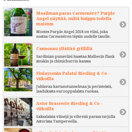
Maailman paras Carmenère? Purple
Angel näyttää, miltä huippu todella
maistuu
Montes Purple Angel 2018 on viini, joka
nostaa Carmenèren täysin uudelle tasolle.
Cannonau yllättää grillillä
Sardinian punaviini haastaa Malbecin flank
steakin ja chimichurrin kanssa
Finlaysonin Palatsi Riesling & Co -
viikoilla
Juhlavaa kartanotunnelmaa ja perinteistä,
laadukasta eurooppalaista ruokaa.
Astor Brasserie Riesling & Co -
viikoilla
Saksalaisia viinejä ja vihreää parsaa tarjolla
Astorissa Tampereella.