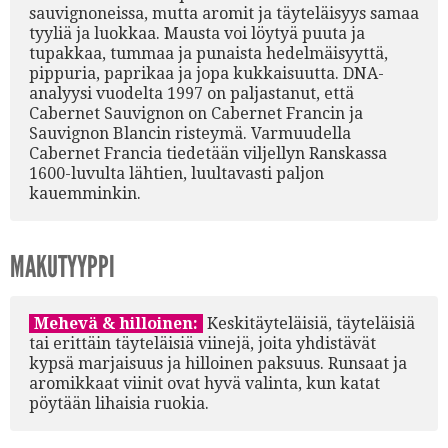
sauvignoneissa, mutta aromit ja täyteläisyys samaa
tyyliä ja luokkaa. Mausta voi löytyä puuta ja
tupakkaa, tummaa ja punaista hedelmäisyyttä,
pippuria, paprikaa ja jopa kukkaisuutta. DNA-
analyysi vuodelta 1997 on paljastanut, että
Cabernet Sauvignon on Cabernet Francin ja
Sauvignon Blancin risteymä. Varmuudella
Cabernet Francia tiedetään viljellyn Ranskassa
1600-luvulta lähtien, luultavasti paljon
kauemminkin.
MAKUTYYPPI
Mehevä & hilloinen:
Keskitäyteläisiä, täyteläisiä
tai erittäin täyteläisiä viinejä, joita yhdistävät
kypsä marjaisuus ja hilloinen paksuus. Runsaat ja
aromikkaat viinit ovat hyvä valinta, kun katat
pöytään lihaisia ruokia.