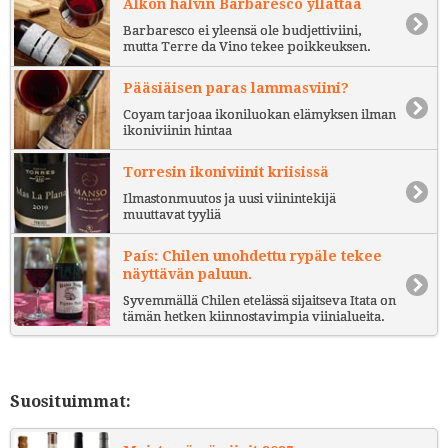
Alkon halvin Barbaresco yllättää
Barbaresco ei yleensä ole budjettiviini,
mutta Terre da Vino tekee poikkeuksen.
Pääsiäisen paras lammasviini?
Coyam tarjoaa ikoniluokan elämyksen ilman
ikoniviinin hintaa
Torresin ikoniviinit kriisissä
Ilmastonmuutos ja uusi viinintekijä
muuttavat tyyliä
País: Chilen unohdettu rypäle tekee
näyttävän paluun.
Syvemmällä Chilen etelässä sijaitseva Itata on
tämän hetken kiinnostavimpia viinialueita.
Suosituimmat: