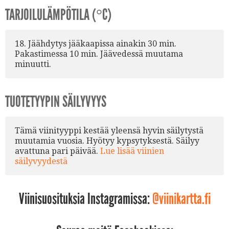
TARJOILULÄMPÖTILA (°C)
18. Jäähdytys jääkaapissa ainakin 30 min.
Pakastimessa 10 min. Jäävedessä muutama
minuutti.
TUOTETYYPIN SÄILYVYYS
Tämä viinityyppi kestää yleensä hyvin säilytystä
muutamia vuosia. Hyötyy kypsytyksestä. Säilyy
avattuna pari päivää.
Lue lisää viinien
säilyvyydestä
Viinisuosituksia Instagramissa:
@viinikartta.fi