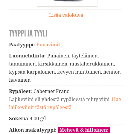
Lisää valokuva
TYYPPI JA TYYLI
Päätyyppi:
Punaviinit
Luonnehdinta:
Punainen, täyteläinen,
tanniininen, kirsikkainen, mustaherukkainen,
kypsän karpaloinen, kevyen minttuinen, hennon
havuinen
Rypäleet:
Cabernet Franc
Lajikeviini eli yhdestä rypäleestä tehty viini.
Hae
lajikeviinit tästä rypäleestä
Sokeria
4.00 g/l
Alkon makutyyppi:
Mehevä & hilloinen: