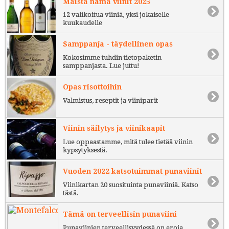
Maista nämä viinit 2025
12 valikoitua viiniä, yksi jokaiselle
kuukaudelle
Samppanja - täydellinen opas
Kokosimme tuhdin tietopaketin
samppanjasta. Lue juttu!
Opas risottoihin
Valmistus, reseptit ja viiniparit
Viinin säilytys ja viinikaapit
Lue oppaastamme, mitä tulee tietää viinin
kypsytyksestä.
Vuoden 2022 katsotuimmat punaviinit
Viinikartan 20 suosituinta punaviiniä. Katso
tästä.
Tämä on terveellisin punaviini
Punaviinien terveellisyydessä on eroja.