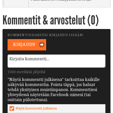
Kommentit & arvostelut (
0
)
KOMMENTOIDAKSESI KIRJAUDU SISÄÄN:
KIRJAUDU
1500 merkkiä jäljellä
"Näytä kommentti julkisena" tarkoittaa kaikille
näkyvää kommenttia. Poista täppä, jos haluat
tehdä yksityisen muistiinpanon. Kommenttiesi
yhteydessä näytetään Facebook-nimesi (tai
osittain piilotettuna).
Näytä kommentti julkisena