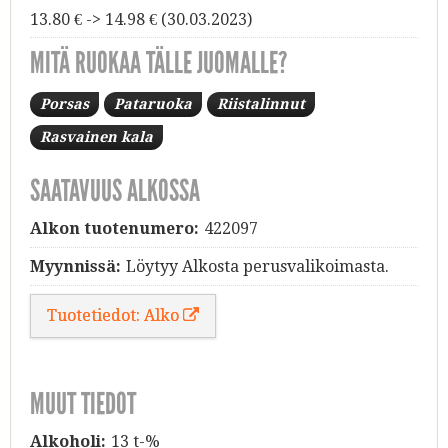
13.80 € -> 14.98 € (30.03.2023)
MITÄ RUOKAA TÄLLE JUOMALLE?
Porsas
Pataruoka
Riistalinnut
Rasvainen kala
SAATAVUUS ALKOSSA
Alkon tuotenumero:
422097
Myynnissä:
Löytyy Alkosta perusvalikoimasta.
Tuotetiedot: Alko
MUUT TIEDOT
Alkoholi:
13 t-%