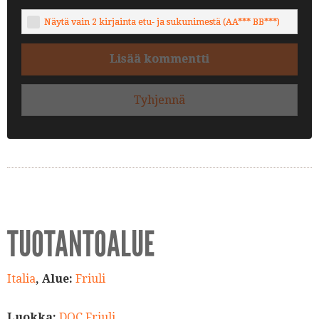
Näytä vain 2 kirjainta etu- ja sukunimestä (AA*** BB***)
Lisää kommentti
Tyhjennä
TUOTANTOALUE
Italia
, Alue:
Friuli
Luokka:
DOC Friuli