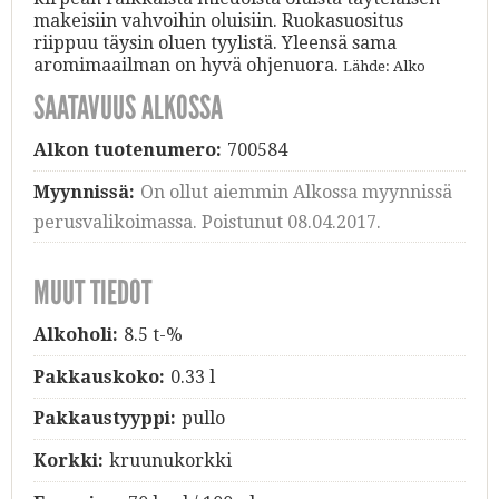
makeisiin vahvoihin oluisiin. Ruokasuositus
riippuu täysin oluen tyylistä. Yleensä sama
aromimaailman on hyvä ohjenuora.
Lähde: Alko
SAATAVUUS ALKOSSA
Alkon tuotenumero:
700584
Myynnissä:
On ollut aiemmin Alkossa myynnissä
perusvalikoimassa. Poistunut 08.04.2017.
MUUT TIEDOT
Alkoholi:
8.5 t-%
Pakkauskoko:
0.33 l
Pakkaustyyppi:
pullo
Korkki:
kruunukorkki