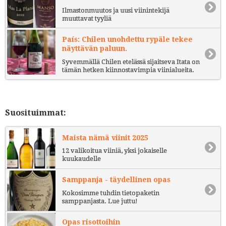
Ilmastonmuutos ja uusi viinintekijä
muuttavat tyyliä
País: Chilen unohdettu rypäle tekee
näyttävän paluun.
Syvemmällä Chilen etelässä sijaitseva Itata on
tämän hetken kiinnostavimpia viinialueita.
Suosituimmat:
Maista nämä viinit 2025
12 valikoitua viiniä, yksi jokaiselle
kuukaudelle
Samppanja - täydellinen opas
Kokosimme tuhdin tietopaketin
samppanjasta. Lue juttu!
Opas risottoihin