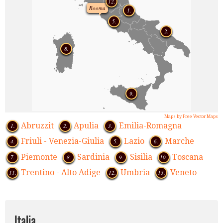
12.
Rooma
1.
5.
2.
8.
9.
Maps by Free Vector Maps
Abruzzit
Apulia
Emilia-Romagna
1.
2.
3.
Friuli - Venezia-Giulia
Lazio
Marche
4.
5.
6.
Piemonte
Sardinia
Sisilia
Toscana
7.
8.
9.
10.
Trentino - Alto Adige
Umbria
Veneto
11.
12.
13.
Italia