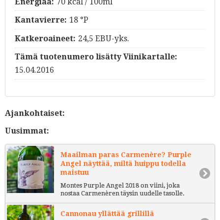
Energiaa:
70 kcal / 100ml
Kantavierre:
18 °P
Katkeroaineet:
24,5 EBU-yks.
Tämä tuotenumero lisätty Viinikartalle:
15.04.2016
Ajankohtaiset:
Uusimmat:
Maailman paras Carmenère? Purple
Angel näyttää, miltä huippu todella
maistuu
Montes Purple Angel 2018 on viini, joka
nostaa Carmenèren täysin uudelle tasolle.
Cannonau yllättää grillillä