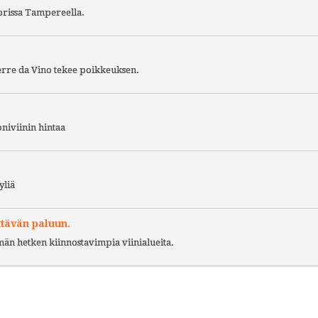
torissa Tampereella.
Terre da Vino tekee poikkeuksen.
niviinin hintaa
yliä
ttävän paluun.
ämän hetken kiinnostavimpia viinialueita.