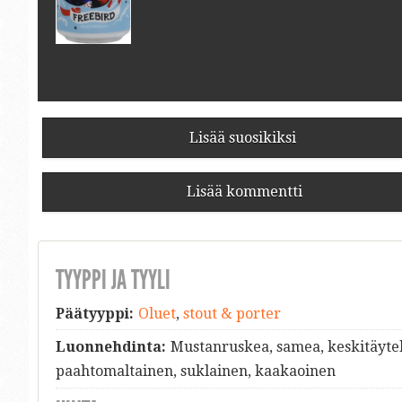
Lisää suosikiksi
Lisää kommentti
TYYPPI JA TYYLI
Päätyyppi:
Oluet
,
stout & porter
Luonnehdinta:
Mustanruskea, samea, keskitäytel
paahtomaltainen, suklainen, kaakaoinen