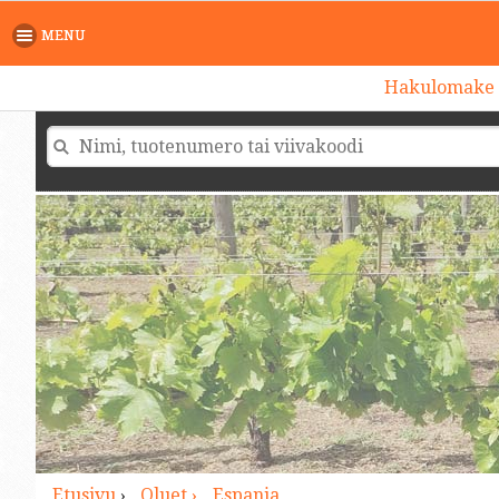
>
MENU
Hakulomake
Etusivu
›
Oluet ›
Espanja