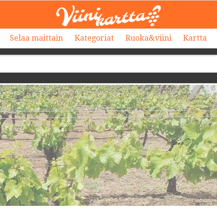
Selaa maittain
Kategoriat
Ruoka&viini
Kartta