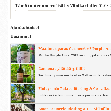
Tämä tuotenumero lisätty Viinikartalle:
01.03.
Ajankohtaiset:
Uusimmat:
Maailman paras Carmenère? Purple Ange
Montes Purple Angel 2018 on viini, joka nostaa 
Cannonau yllättää grillillä
Sardinian punaviini haastaa Malbecin flank stea
Finlaysonin Palatsi Riesling & Co -viikoi
Juhlavaa kartanotunnelmaa ja perinteistä, laad
Astor Brasserie Riesling & Co -viikoilla