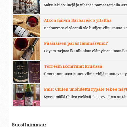
Saksalaisia viinejä ja vihreää parsaa tarjolla As
Alkon halvin Barbaresco yllättää
Barbaresco ei yleensä ole budjettiviini, mutta 
Pääsiäisen paras lammasviini?
Coyam tarjoaa ikoniluokan elämyksen ilman iko
Torresin ikoniviinit kriisissä
Ilmastonmuutos ja uusi viinintekijä muuttavat ty
País: Chilen unohdettu rypäle tekee näy
Syvemmällä Chilen etelässä sijaitseva Itata on t
Suosituimmat: