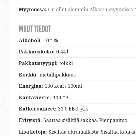
Myynnissä:
On ollut aiemmin Alkossa myynnissä ti
MUUT TIEDOT
Alkoholi:
10 t-%
Pakkauskoko:
0.44 l
Pakkaustyyppi:
tölkki
Korkki:
metallipakkaus
Energiaa:
130 kcal / 100ml
Kantavierre:
34.1 °P
Katkeroaineet:
33.0 EBU-yks.
Erityistä:
Saattaa sisältää sakkaa. Pienpanimo
Lisätietoja:
Sisältää ohramallasta. Sisältää kauraa