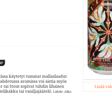
ut
outissa käytetyt tummat mallaslaadut
aahdetussa aromissa voi aistia myös
 tai Stout sopivat tuhdin lihaisen
Lisää va
likakku tai vaniljajäätelö.
Lähde: Alko