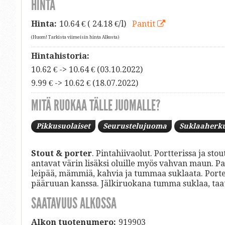
HINTA
Hinta:
10.64
€ ( 24.18 €/l)
Pantit
(Huom! Tarkista viimeisin hinta Alkosta)
Hintahistoria:
10.62 € -> 10.64 € (03.10.2022)
9.99 € -> 10.62 € (18.07.2022)
MITÄ RUOKAA TÄLLE JUOMALLE?
Pikkusuolaiset
Seurustelujuoma
Suklaaherk
Stout & porter
. Pintahiivaolut. Portterissa ja st
antavat värin lisäksi oluille myös vahvan maun. P
leipää, mämmiä, kahvia ja tummaa suklaata. Porter
pääruuan kanssa. Jälkiruokana tumma suklaa, taate
SAATAVUUS ALKOSSA
Alkon tuotenumero:
919903