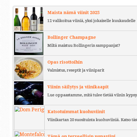
Maista nämä viinit 2025
12 valikoitua viiniä, yksi jokaiselle kuukaudelle
Bollinger Champagne
Miltä maistuu Bollingerin samppanjat?
Opas risottoihin
Valmistus, reseptit ja viiniparit
Viinin säilytys ja viinikaapit
Lue oppaastamme, mitä tulee tietää viinin kypsy
Katsotuimmat kuohuviinit
Viinikartan 20 suosituinta kuohuviiniä. Katso täs
Tämä on terveellisin punaviini