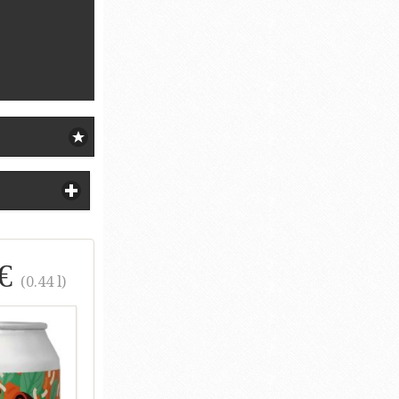
 €
(0.44 l)