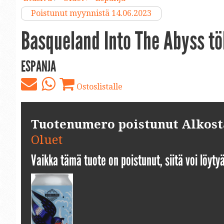
Poistunut myynnistä 14.06.2023
Basqueland Into The Abyss tö
ESPANJA
Ostoslistalle
Tuotenumero poistunut Alkosta.
Oluet
Vaikka tämä tuote on poistunut, siitä voi löyt