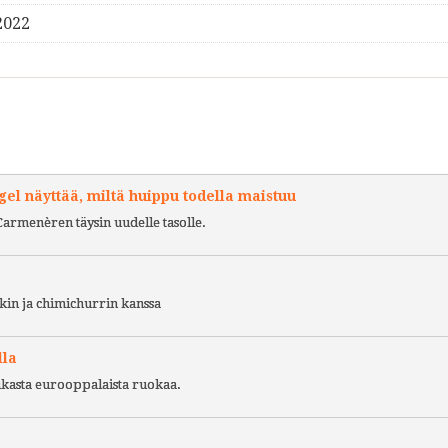
2022
l näyttää, miltä huippu todella maistuu
Carmenèren täysin uudelle tasolle.
kin ja chimichurrin kanssa
lla
ukasta eurooppalaista ruokaa.