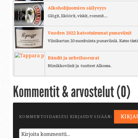
Alkoholijuomien säilyvyys
Glögit, liköörit, viskit, rommit...
Vuoden 2022 katsotuimmat punaviinit
Viinikartan 20 suosituinta punaviiniä. Katso täst
Bändit ja urheiluseurat
Nimikkoviinit ja -tuotteet Alkossa.
Kommentit & arvostelut (
0
)
KIRJA
KOMMENTOIDAKSESI KIRJAUDU SISÄÄN: