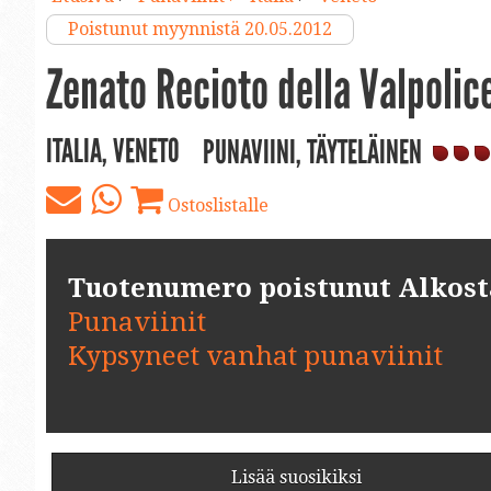
Poistunut myynnistä 20.05.2012
Zenato Recioto della Valpolice
ITALIA, VENETO
PUNAVIINI, TÄYTELÄINEN
Ostoslistalle
Tuotenumero poistunut Alkosta.
Punaviinit
Kypsyneet vanhat punaviinit
Lisää suosikiksi