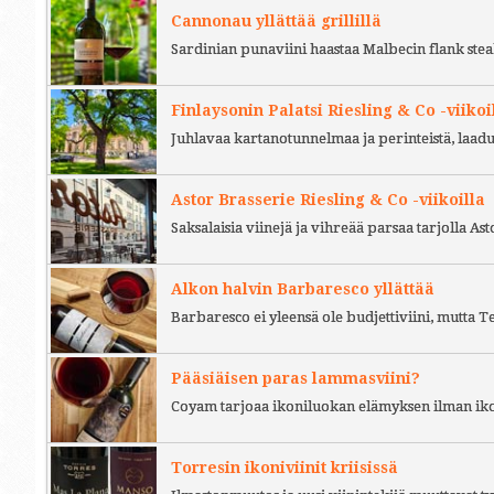
Cannonau yllättää grillillä
Sardinian punaviini haastaa Malbecin flank stea
Finlaysonin Palatsi Riesling & Co -viikoi
Juhlavaa kartanotunnelmaa ja perinteistä, laad
Astor Brasserie Riesling & Co -viikoilla
Saksalaisia viinejä ja vihreää parsaa tarjolla As
Alkon halvin Barbaresco yllättää
Barbaresco ei yleensä ole budjettiviini, mutta 
Pääsiäisen paras lammasviini?
Coyam tarjoaa ikoniluokan elämyksen ilman iko
Torresin ikoniviinit kriisissä