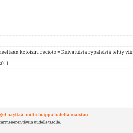
ueeltaan kotoisin. recioto = Kuivatuista rypäleistä tehty viin
2011
l näyttää, miltä huippu todella maistuu
Carmenèren täysin uudelle tasolle.