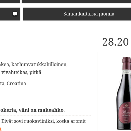
Samankaltaisia juomia
28.20
akea, karhunvatukkahilloinen,
 vivahteikas, pitkä
ta, Croatina
okeria, viini on makeahko.
. Eivät sovi ruokaviiniksi, koska aromit
t