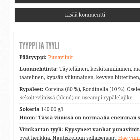
Lisää kommentti
TYYPPI JA TYYLI
Päätyyppi:
Punaviinit
Luonnehdinta:
Täyteläinen, keskitanniininen, m
taatelinen, kypsän viikunainen, kevyen bitterinen,
Rypäleet:
Corvina (80 %), Rondinella (10 %), Osele
Sekoiteviinissä (blend) on useampi rypälelajike.
Sokeria
140.00 g/l
Huom! Tässä viinissä on normaalia enemmän s
Viinikartan tyyli:
Kypsyneet vanhat punaviinit
ovat herkkiä. Nautiskeluun sellaisenaan.
Hae viini