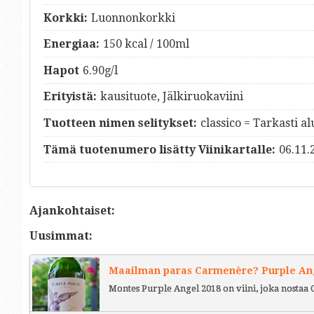
Korkki:
Luonnonkorkki
Energiaa:
150 kcal / 100ml
Hapot
6.90g/l
Erityistä:
kausituote, Jälkiruokaviini
Tuotteen nimen selitykset:
classico = Tarkasti al
Tämä tuotenumero lisätty Viinikartalle:
06.11.
Ajankohtaiset:
Uusimmat:
Maailman paras Carmenère? Purple Ange
Montes Purple Angel 2018 on viini, joka nostaa 