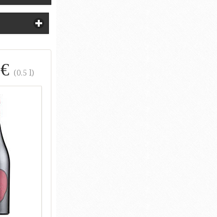
 €
(0.5 l)