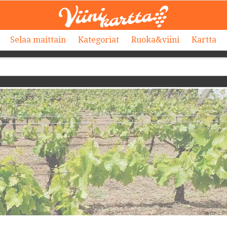
Selaa maittain
Kategoriat
Ruoka&viini
Kartta