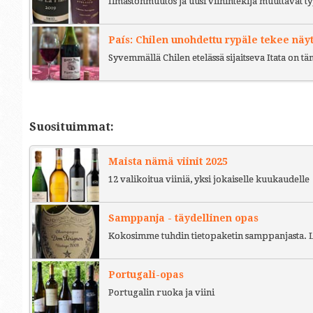
Ilmastonmuutos ja uusi viinintekijä muuttavat ty
País: Chilen unohdettu rypäle tekee näy
Syvemmällä Chilen etelässä sijaitseva Itata on t
Suosituimmat:
Maista nämä viinit 2025
12 valikoitua viiniä, yksi jokaiselle kuukaudelle
Samppanja - täydellinen opas
Kokosimme tuhdin tietopaketin samppanjasta. L
Portugali-opas
Portugalin ruoka ja viini