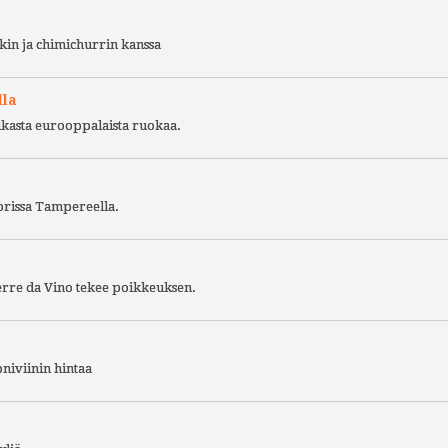
kin ja chimichurrin kanssa
lla
ukasta eurooppalaista ruokaa.
torissa Tampereella.
Terre da Vino tekee poikkeuksen.
niviinin hintaa