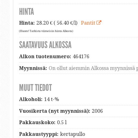
HINTA
Hinta:
28.20
€ ( 56.40 €/l)
Pantit
(Huom! Tarkista viimeisin hinta Alkosta)
SAATAVUUS ALKOSSA
Alkon tuotenumero:
464176
Myynnissä:
On ollut aiemmin Alkossa myynnissä p
MUUT TIEDOT
Alkoholi:
14 t-%
Vuosikerta (nyt myynnissä):
2006
Pakkauskoko:
0.5 l
Pakkaustyyppi:
kertapullo