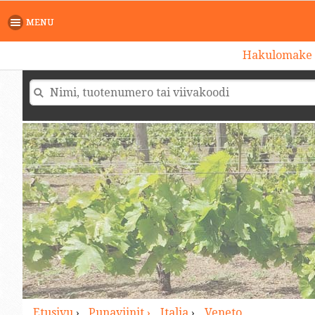
>
MENU
Hakulomake
Etusivu
›
Punaviinit ›
Italia
›
Veneto