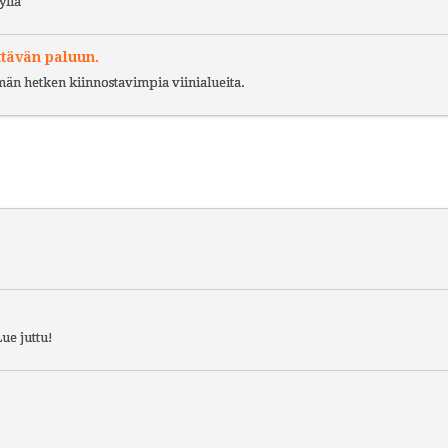
yliä
ttävän paluun.
ämän hetken kiinnostavimpia viinialueita.
ue juttu!