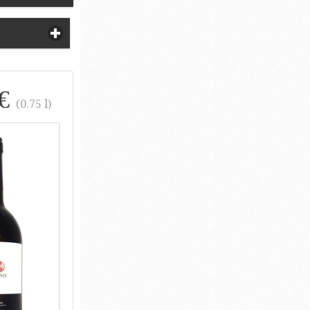
 €
(0.75 l)