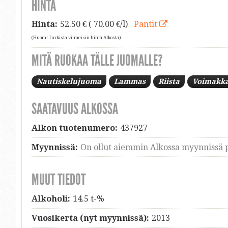
HINTA
Hinta:
52.50
€ ( 70.00 €/l)
Pantit
(Huom! Tarkista viimeisin hinta Alkosta)
MITÄ RUOKAA TÄLLE JUOMALLE?
Nautiskelujuoma
Lammas
Riista
Voimakka
SAATAVUUS ALKOSSA
Alkon tuotenumero:
437927
Myynnissä:
On ollut aiemmin Alkossa myynnissä p
MUUT TIEDOT
Alkoholi:
14.5 t-%
Vuosikerta (nyt myynnissä):
2013