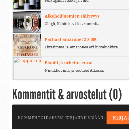
Portugalin ruoka ja viini
Alkoholijuomien säilyvyys
Glögit, liköörit, viskit, rommit...
Parhaat amaronet 20-60€
Listasimme 16 amaronea eri hintaluokista.
Bändit ja urheiluseurat
Nimikkoviinit ja -tuotteet Alkossa.
Kommentit & arvostelut (
0
)
KIRJA
KOMMENTOIDAKSESI KIRJAUDU SISÄÄN: