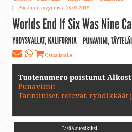
Poistunut myynnistä 13.01.2018
Worlds End If Six Was Nine C
YHDYSVALLAT, KALIFORNIA
PUNAVIINI, TÄYTELÄ
Ostoslistalle
Tuotenumero poistunut Alkosta.
Punaviinit
Tanniiniset, rotevat, ryhdikkäät 
Lisää suosikiksi