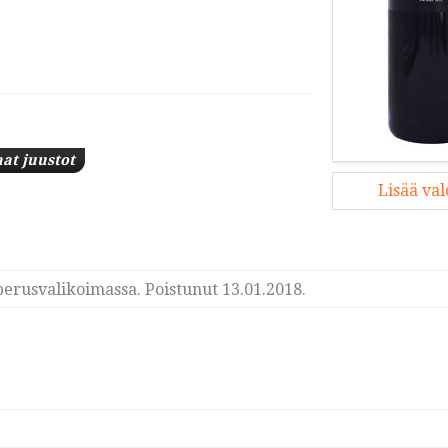
at juustot
Lisää va
erusvalikoimassa. Poistunut 13.01.2018.