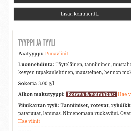
Lisää kommentti
TYYPPI JA TYYLI
Päätyyppi:
Punaviinit
Luonnehdinta:
Täyteläinen, tanniininen, musta
kevyen tupakanlehtinen, mausteinen, hennon mo
Sokeria
3.00 g/l
Alkon makutyyppi:
Roteva & voimakas:
Hae vi
Viinikartan tyyli:
Tanniiniset, rotevat, ryhdikk
pataruuat, lammas. Nimenomaan ruokaviini. Ovat 
Hae viinit