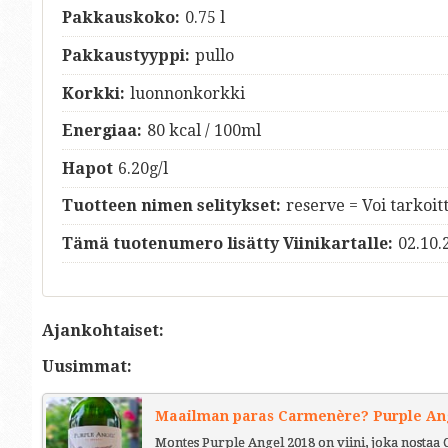
Pakkauskoko:
0.75 l
Pakkaustyyppi:
pullo
Korkki:
luonnonkorkki
Energiaa:
80 kcal / 100ml
Hapot
6.20g/l
Tuotteen nimen selitykset:
reserve = Voi tarkoit
Tämä tuotenumero lisätty Viinikartalle:
02.10.
Ajankohtaiset:
Uusimmat:
Maailman paras Carmenère? Purple Ange
Montes Purple Angel 2018 on viini, joka nostaa 