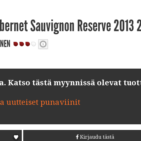
abernet Sauvignon Reserve 2013 
INEN
 Katso tästä myynnissä olevat tuot
ja uutteiset punaviinit
Kirjaudu tästä