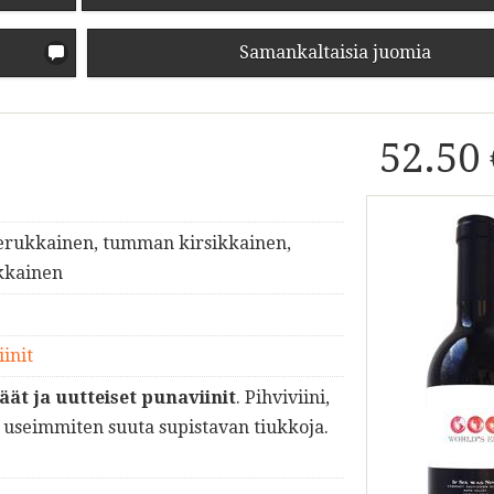
Samankaltaisia juomia
52.50
herukkainen, tumman kirsikkainen,
kkainen
init
äät ja uutteiset punaviinit
. Pihviviini,
useimmiten suuta supistavan tiukkoja.