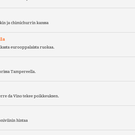
kin ja chimichurrin kanssa
lla
ukasta eurooppalaista ruokaa.
torissa Tampereella.
Terre da Vino tekee poikkeuksen.
niviinin hintaa