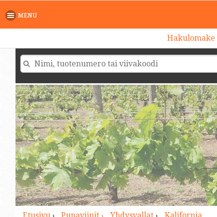
>
MENU
Hakulomake
Etusivu
›
Punaviinit ›
Yhdysvallat
›
Kalifornia