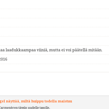
taa laadukkaampaa viiniä, mutta ei voi päätellä mitään.
2016
l näyttää, miltä huippu todella maistuu
Carmenèren täysin uudelle tasolle.