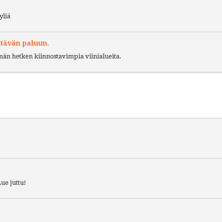
yliä
ttävän paluun.
ämän hetken kiinnostavimpia viinialueita.
ue juttu!