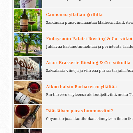
Cannonau yllättää grillillä
Sardinian punaviini haastaa Malbecin flank stea
Finlaysonin Palatsi Riesling & Co -viikoi
Juhlavaa kartanotunnelmaa ja perinteistä, laad
Astor Brasserie Riesling & Co -viikoilla
Saksalaisia viinejä ja vihreää parsaa tarjolla As
Alkon halvin Barbaresco yllättää
Barbaresco ei yleensä ole budjettiviini, mutta 
Pääsiäisen paras lammasviini?
Coyam tarjoaa ikoniluokan elämyksen ilman iko