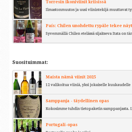
Torresin ikoniviinit kriisissä
Ilmastonmuutos ja uusi viinintekijä muuttavat ty
País: Chilen unohdettu rypäle tekee näy
Syvemmällä Chilen etelässä sijaitseva Itata on t
Suosituimmat:
Maista nämä viinit 2025
12 valikoitua viiniä, yksi jokaiselle kuukaudelle
Samppanja - täydellinen opas
Kokosimme tuhdin tietopaketin samppanjasta. L
Portugali-opas