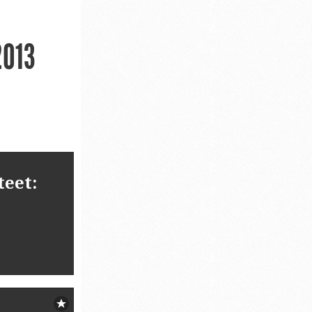
2013
teet: