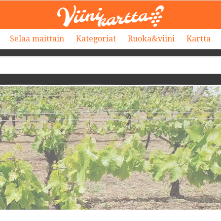
Selaa maittain
Kategoriat
Ruoka&viini
Kartta