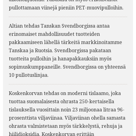
pullottamaan viinejä pieniin PET-muovipulloihin.
Altian tehdas Tanskan Svendborgissa antaa
erinomaiset mahdollisuudet tuotteiden
pakkaamiseen lähellä tärkeitä markkinoitamme
Tanskaa ja Ruotsia. Svendborgissa pakataan
tuotteita pulloihin ja hanapakkauksiin myös
sopimuskumppaneille. Svendborgissa on yhteensä
10 pullotuslinjaa.
Koskenkorvan tehdas on moderni tislaamo, joka
tuottaa suomalaisesta ohrasta 250-kertaisella
tislauksella vuosittain noin 23 miljoonaa litraa 96-
prosenttista viljaviinaa. Viljaviinan ohella samasta
ohrasta valmistetaan myös tärkkelystä, rehuja ja
hiilidioksidia. Koskenkorvan erittäin