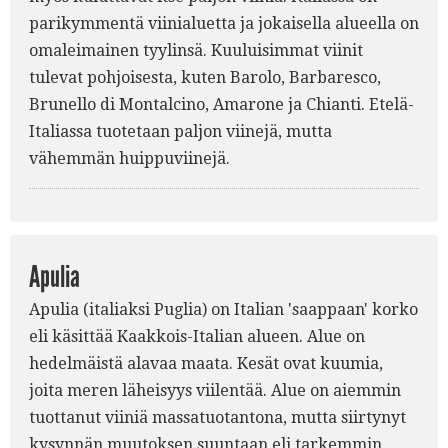
parikymmentä viinialuetta ja jokaisella alueella on
omaleimainen tyylinsä. Kuuluisimmat viinit
tulevat pohjoisesta, kuten Barolo, Barbaresco,
Brunello di Montalcino, Amarone ja Chianti. Etelä-
Italiassa tuotetaan paljon viinejä, mutta
vähemmän huippuviinejä.
Apulia
Apulia (italiaksi Puglia) on Italian 'saappaan' korko
eli käsittää Kaakkois-Italian alueen. Alue on
hedelmäistä alavaa maata. Kesät ovat kuumia,
joita meren läheisyys viilentää. Alue on aiemmin
tuottanut viiniä massatuotantona, mutta siirtynyt
kysynnän muutoksen suuntaan eli tarkemmin