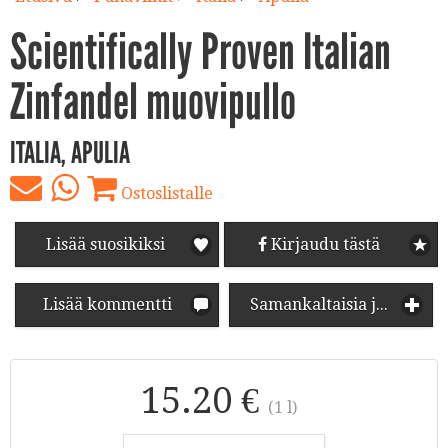
Scientifically Proven Italian
Zinfandel muovipullo
ITALIA, APULIA
Ostoslistalle
Lisää suosikiksi
Kirjaudu tästä
Lisää kommentti
Samankaltaisia juomia
15.20 €
(1 l)