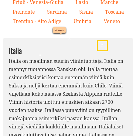
7.
Friuli - Venezia-Giulia
Lazio
Marche
4.
5.
6.
3.
Piemonte
Sardinia
Sisilia
Toscana
7.
8.
9.
10.
10.
6.
Trentino - Alto Adige
Umbria
Veneto
11.
12.
13.
12.
Rooma
1.
5.
2.
Italia
8.
Italia on maailman suurin viinintuottaja. Italia on
mennyt tuotannossa Ranskan ohi. Italia tuottaa
esimerkiksi viisi kertaa enemmän viiniä kuin
9.
Saksa ja neljä kertaa enemmän kuin Chile. Viiniä
viljellään koko maassa Sisiliasta Alppien rinteille.
Viinin historia ulottuu etruskien aikaan 2700
vuoden taakse. Italiassa punaviini on tyypillinen
ruokajuoma esimerkiksi pastan kanssa. Italian
viinejä viedään kaikkialle maailmaan. Italialaiset
myös kuluttavat itse paljon viiniä. Italiassa on