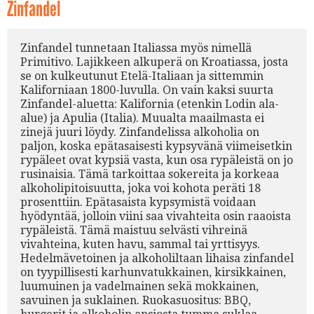
Zinfandel
Zinfandel tunnetaan Italiassa myös nimellä
Primitivo. Lajikkeen alkuperä on Kroatiassa, josta
se on kulkeutunut Etelä-Italiaan ja sittemmin
Kaliforniaan 1800-luvulla. On vain kaksi suurta
Zinfandel-aluetta: Kalifornia (etenkin Lodin ala-
alue) ja Apulia (Italia). Muualta maailmasta ei
zinejä juuri löydy. Zinfandelissa alkoholia on
paljon, koska epätasaisesti kypsyvänä viimeisetkin
rypäleet ovat kypsiä vasta, kun osa rypäleistä on jo
rusinaisia. Tämä tarkoittaa sokereita ja korkeaa
alkoholipitoisuutta, joka voi kohota peräti 18
prosenttiin. Epätasaista kypsymistä voidaan
hyödyntää, jolloin viini saa vivahteita osin raaoista
rypäleistä. Tämä maistuu selvästi vihreinä
vivahteina, kuten havu, sammal tai yrttisyys.
Hedelmävetoinen ja alkoholiltaan lihaisa zinfandel
on tyypillisesti karhunvatukkainen, kirsikkainen,
luumuinen ja vadelmainen sekä mokkainen,
savuinen ja suklainen. Ruokasuositus: BBQ,