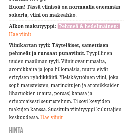
Huom! Tässä viinissä on normaalia enemmän
sokeria, viini on makeahko.
Alkon makutyyppi:
Pehmeä & hedelmäinen:
Hae viinit
Viinikartan tyyli:
Täyteläiset, samettisen
pehmeät ja runsaat punaviinit
. Tyypillinen
uuden maailman tyyli. Viinit ovat runsaita,
aromikkaita ja jopa hillomaisia, mutta eivät
erityisen ryhdikkäitä. Yleiskäyttöinen viini, joka
sopii mausteisten, marinoitujen ja aromikkaiden
liharuokien (nauta, porsas) kanssa ja
erinomaisesti seurusteluun. Ei sovi kevyiden
makujen kanssa. Suosituin viinityyppi kuluttajien
keskuudessa.
Hae viinit
HINTA