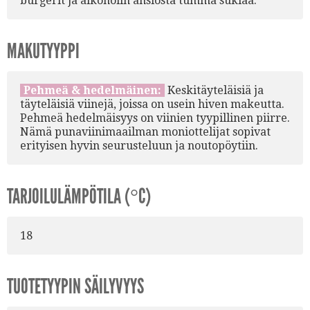
burgerit ja alkoholin ansiosta tumma suklaa.
MAKUTYYPPI
Pehmeä & hedelmäinen:
Keskitäyteläisiä ja
täyteläisiä viinejä, joissa on usein hiven makeutta.
Pehmeä hedelmäisyys on viinien tyypillinen piirre.
Nämä punaviinimaailman moniottelijat sopivat
erityisen hyvin seurusteluun ja noutopöytiin.
TARJOILULÄMPÖTILA (°C)
18
TUOTETYYPIN SÄILYVYYS