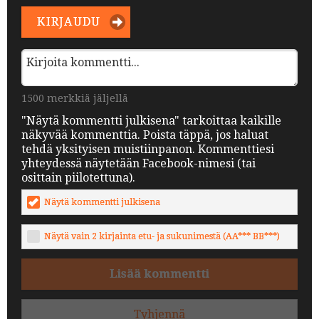
KIRJAUDU
1500 merkkiä jäljellä
"Näytä kommentti julkisena" tarkoittaa kaikille
näkyvää kommenttia. Poista täppä, jos haluat
tehdä yksityisen muistiinpanon. Kommenttiesi
yhteydessä näytetään Facebook-nimesi (tai
osittain piilotettuna).
Näytä kommentti julkisena
Näytä vain 2 kirjainta etu- ja sukunimestä (AA*** BB***)
Lisää kommentti
Tyhjennä