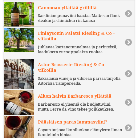
Cannonau yllättää grillillä
Sardinian punaviini haastaa Malbecin flank
steakin ja chimichurrin kanssa
Finlaysonin Palatsi Riesling & Co -
viikoilla
Juhlavaa kartanotunnelmaa ja perinteistä,
laadukasta eurooppalaista ruokaa.
Astor Brasserie Riesling & Co -
viikoilla
Saksalaisia viinejä ja vihreää parsaa tarjolla
Astorissa Tampereella.
Alkon halvin Barbaresco yllättää
Barbaresco ei yleensä ole budjettiviini,
mutta Terre da Vino tekee poikkeuksen.
Pääsiäisen paras lammasviini?
Coyam tarjoaa ikoniluokan elämyksen ilman
ikoniviinin hintaa