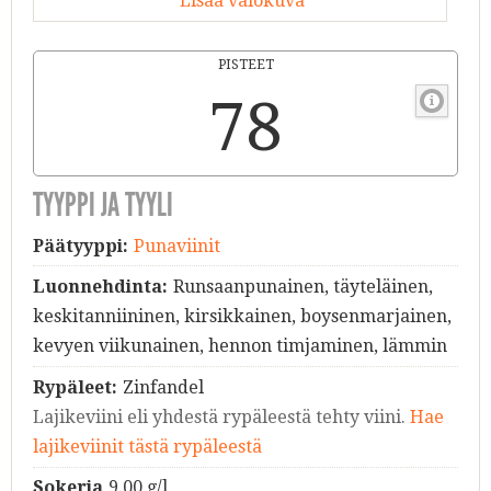
Lisää valokuva
PISTEET
78
TYYPPI JA TYYLI
Päätyyppi:
Punaviinit
Luonnehdinta:
Runsaanpunainen, täyteläinen,
keskitanniininen, kirsikkainen, boysenmarjainen,
kevyen viikunainen, hennon timjaminen, lämmin
Rypäleet:
Zinfandel
Lajikeviini eli yhdestä rypäleestä tehty viini.
Hae
lajikeviinit tästä rypäleestä
Sokeria
9.00 g/l