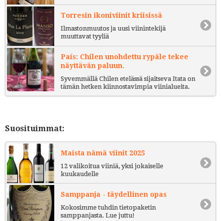
Torresin ikoniviinit kriisissä
Ilmastonmuutos ja uusi viinintekijä
muuttavat tyyliä
País: Chilen unohdettu rypäle tekee
näyttävän paluun.
Syvemmällä Chilen etelässä sijaitseva Itata on
tämän hetken kiinnostavimpia viinialueita.
Suosituimmat:
Maista nämä viinit 2025
12 valikoitua viiniä, yksi jokaiselle
kuukaudelle
Samppanja - täydellinen opas
Kokosimme tuhdin tietopaketin
samppanjasta. Lue juttu!