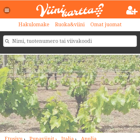
>
Hakulomake
Ruoka&viini
Omat juomat
Etusivu
›
Punaviinit ›
Italia
›
Apulia