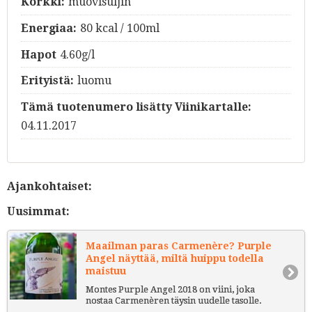
Korkki:
muovisuljin
Energiaa:
80 kcal / 100ml
Hapot
4.60g/l
Erityistä:
luomu
Tämä tuotenumero lisätty Viinikartalle:
04.11.2017
Ajankohtaiset:
Uusimmat:
Maailman paras Carmenère? Purple
Angel näyttää, miltä huippu todella
maistuu
Montes Purple Angel 2018 on viini, joka
nostaa Carmenèren täysin uudelle tasolle.