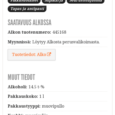
Pikkusuolaiset
Siipikarja
Seurustelujuoma
Tapas ja antipasti
SAATAVUUS ALKOSSA
Alkon tuotenumero:
445168
Myynnissä:
Löytyy Alkosta perusvalikoimasta.
Tuotetiedot: Alko
MUUT TIEDOT
Alkoholi:
14.5 t-%
Pakkauskoko:
1 l
Pakkaustyyppi:
muovipullo