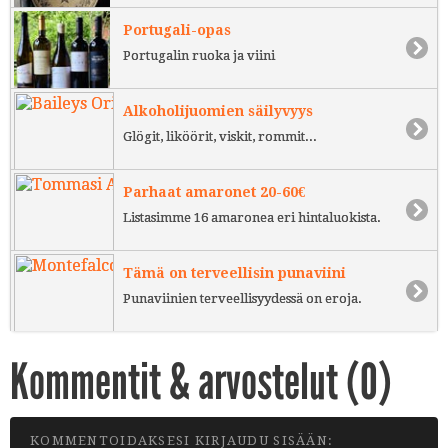
Portugali-opas
Portugalin ruoka ja viini
Alkoholijuomien säilyvyys
Glögit, liköörit, viskit, rommit...
Parhaat amaronet 20-60€
Listasimme 16 amaronea eri hintaluokista.
Tämä on terveellisin punaviini
Punaviinien terveellisyydessä on eroja.
Kommentit & arvostelut (
0
)
KOMMENTOIDAKSESI KIRJAUDU SISÄÄN: