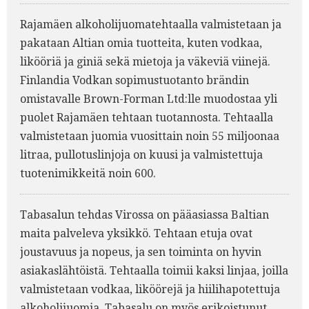
Rajamäen alkoholijuomatehtaalla valmistetaan ja
pakataan Altian omia tuotteita, kuten vodkaa,
likööriä ja giniä sekä mietoja ja väkeviä viinejä.
Finlandia Vodkan sopimustuotanto brändin
omistavalle Brown-Forman Ltd:lle muodostaa yli
puolet Rajamäen tehtaan tuotannosta. Tehtaalla
valmistetaan juomia vuosittain noin 55 miljoonaa
litraa, pullotuslinjoja on kuusi ja valmistettuja
tuotenimikkeitä noin 600.
Tabasalun tehdas Virossa on pääasiassa Baltian
maita palveleva yksikkö. Tehtaan etuja ovat
joustavuus ja nopeus, ja sen toiminta on hyvin
asiakaslähtöistä. Tehtaalla toimii kaksi linjaa, joilla
valmistetaan vodkaa, liköörejä ja hiilihapotettuja
alkoholijuomia. Tabasalu on myös erikoistunut