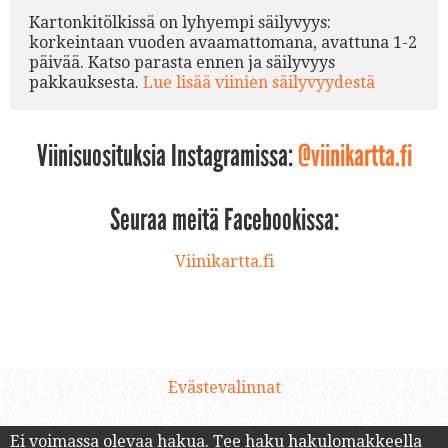
Kartonkitölkissä on lyhyempi säilyvyys:
korkeintaan vuoden avaamattomana, avattuna 1-2
päivää. Katso parasta ennen ja säilyvyys
pakkauksesta.
Lue lisää viinien säilyvyydestä
Viinisuosituksia Instagramissa:
@viinikartta.fi
Seuraa meitä Facebookissa:
Viinikartta.fi
Evästevalinnat
Ei voimassa olevaa hakua.
Tee haku hakulomakkeella