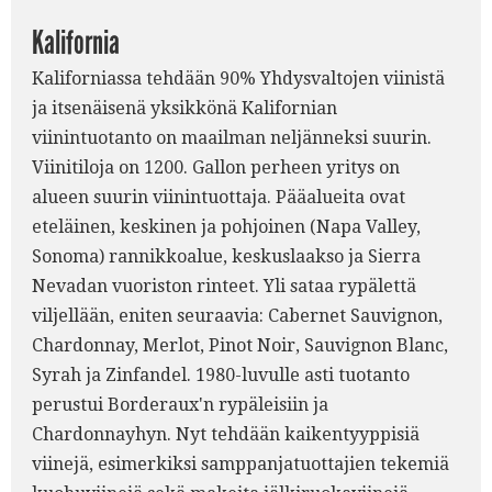
Kalifornia
Kaliforniassa tehdään 90% Yhdysvaltojen viinistä
ja itsenäisenä yksikkönä Kalifornian
viinintuotanto on maailman neljänneksi suurin.
Viinitiloja on 1200. Gallon perheen yritys on
alueen suurin viinintuottaja. Pääalueita ovat
eteläinen, keskinen ja pohjoinen (Napa Valley,
Sonoma) rannikkoalue, keskuslaakso ja Sierra
Nevadan vuoriston rinteet. Yli sataa rypälettä
viljellään, eniten seuraavia: Cabernet Sauvignon,
Chardonnay, Merlot, Pinot Noir, Sauvignon Blanc,
Syrah ja Zinfandel. 1980-luvulle asti tuotanto
perustui Borderaux'n rypäleisiin ja
Chardonnayhyn. Nyt tehdään kaikentyyppisiä
viinejä, esimerkiksi samppanjatuottajien tekemiä