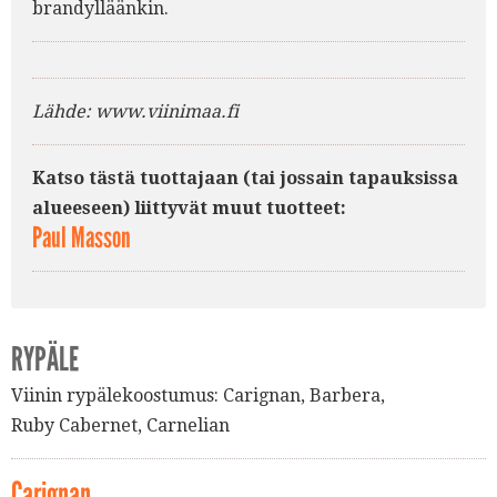
brandylläänkin.
Lähde: www.viinimaa.fi
Katso tästä tuottajaan (tai jossain tapauksissa
alueeseen) liittyvät muut tuotteet:
Paul Masson
RYPÄLE
Viinin rypälekoostumus:
Carignan
,
Barbera
,
Ruby Cabernet
,
Carnelian
Carignan