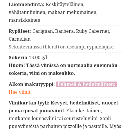
Luonnehdinta:
Keskitäyteläinen,
vähätanniininen, makean mehumainen,
mansikkainen
Rypäleet:
Carignan, Barbera, Ruby Cabernet,
Carnelian
Sekoiteviinissä (blend) on useampi rypälelajike.
Sokeria
13.00 g/l
Huom! Tässä viinissä on normaalia enemmän
sokeria, viini on makeahko.
Alkon makutyyppi:
Pehmeä & hedelmäinen:
Hae viinit
Viinikartan tyyli:
Kevyet, hedelmäiset, nuoret
ja marjaisat punaviinit
. Yksinkertainen,
mutkaton lounasviini tai seurusteluviini. Sopii
punaviineistä parhaiten pizzoille ja pastoille. Myös