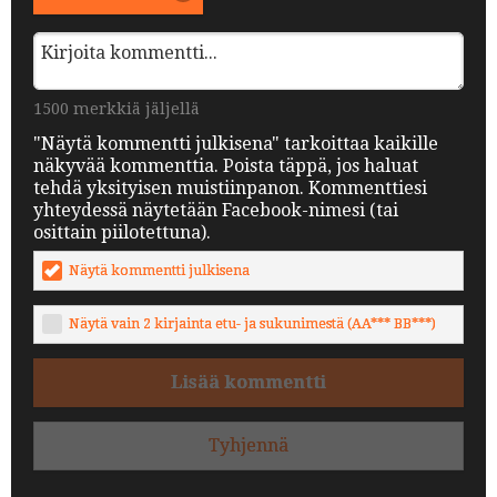
1500 merkkiä jäljellä
"Näytä kommentti julkisena" tarkoittaa kaikille
näkyvää kommenttia. Poista täppä, jos haluat
tehdä yksityisen muistiinpanon. Kommenttiesi
yhteydessä näytetään Facebook-nimesi (tai
osittain piilotettuna).
Näytä kommentti julkisena
Näytä vain 2 kirjainta etu- ja sukunimestä (AA*** BB***)
Lisää kommentti
Tyhjennä