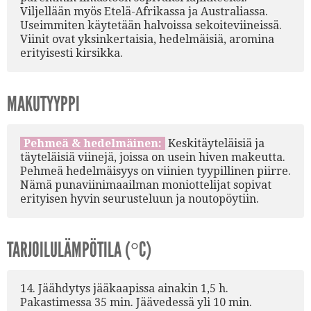
Viljellään myös Etelä-Afrikassa ja Australiassa.
Useimmiten käytetään halvoissa sekoiteviineissä.
Viinit ovat yksinkertaisia, hedelmäisiä, aromina
erityisesti kirsikka.
MAKUTYYPPI
Pehmeä & hedelmäinen:
Keskitäyteläisiä ja
täyteläisiä viinejä, joissa on usein hiven makeutta.
Pehmeä hedelmäisyys on viinien tyypillinen piirre.
Nämä punaviinimaailman moniottelijat sopivat
erityisen hyvin seurusteluun ja noutopöytiin.
TARJOILULÄMPÖTILA (°C)
14. Jäähdytys jääkaapissa ainakin 1,5 h.
Pakastimessa 35 min. Jäävedessä yli 10 min.