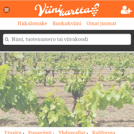
>
Hakulomake
Ruoka&viini
Omat juomat
Etusivu
›
Punaviinit ›
Yhdysvallat
›
Kalifornia