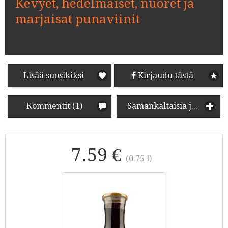
Kevyet, hedelmäiset, nuoret ja
marjaisat punaviinit
Lisää suosikiksi
Kirjaudu tästä
Kommentit (1)
Samankaltaisia juomia
7.59 €
(0.75 l)