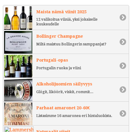
Maista nämä viinit 2025
12 valikoitua viiniä, yksi jokaiselle
kuukaudelle
Bollinger Champagne
Miltä maistuu Bollingerin samppanjat?
Portugali-opas
Portugalin ruoka ja viini
Alkoholijuomien säilyvyys
Glögit, liköörit, viskit, rommit...
Parhaat amaronet 20-60€
Listasimme 16 amaronea eri hintaluokista.
Naturaalit viinit