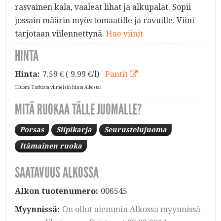
rasvainen kala, vaaleat lihat ja alkupalat. Sopii
jossain määrin myös tomaatille ja ravuille. Viini
tarjotaan viilennettynä.
Hae viinit
HINTA
Hinta:
7.59
€ ( 9.99 €/l)
Pantit
(Huom! Tarkista viimeisin hinta Alkosta)
MITÄ RUOKAA TÄLLE JUOMALLE?
Porsas
Siipikarja
Seurustelujuoma
Itämainen ruoka
SAATAVUUS ALKOSSA
Alkon tuotenumero:
006545
Myynnissä:
On ollut aiemmin Alkossa myynnissä