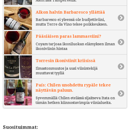
Astorissa Tampereella.
Alkon halvin Barbaresco yllättää
Barbaresco ei yleensä ole budjettiviini,
mutta Terre da Vino tekee poikkeuksen.
Pääsiäisen paras lammasviini?
Coyam tarjoaa ikoniluokan elämyksen ilman
ikoniviinin hintaa
Torresin ikoniviinit kriisissä
Ilmastonmuutos ja uusi viinintekijä
muuttavat tyyliä
País: Chilen unohdettu rypäle tekee
näyttävän paluun.
Syvemmällä Chilen etelässä sijaitseva Itata on
tämän hetken kiinnostavimpia viinialueita.
Suosituimmat: