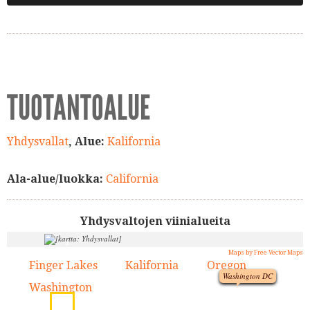
TUOTANTOALUE
Yhdysvallat
, Alue:
Kalifornia
Ala-alue/luokka:
California
Yhdysvaltojen viinialueita
4.
Maps by Free Vector Maps
1.
3.
Finger Lakes
Kalifornia
Oregon
1.
2.
3.
Washington DC
Washington
4.
2.