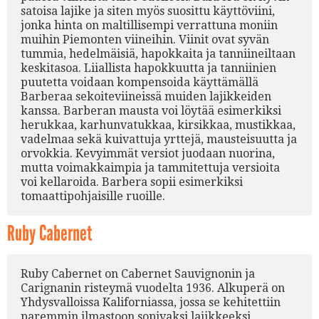
satoisa lajike ja siten myös suosittu käyttöviini,
jonka hinta on maltillisempi verrattuna moniin
muihin Piemonten viineihin. Viinit ovat syvän
tummia, hedelmäisiä, hapokkaita ja tanniineiltaan
keskitasoa. Liiallista hapokkuutta ja tanniinien
puutetta voidaan kompensoida käyttämällä
Barberaa sekoiteviineissä muiden lajikkeiden
kanssa. Barberan mausta voi löytää esimerkiksi
herukkaa, karhunvatukkaa, kirsikkaa, mustikkaa,
vadelmaa sekä kuivattuja yrttejä, mausteisuutta ja
orvokkia. Kevyimmät versiot juodaan nuorina,
mutta voimakkaimpia ja tammitettuja versioita
voi kellaroida. Barbera sopii esimerkiksi
tomaattipohjaisille ruoille.
Ruby Cabernet
Ruby Cabernet on Cabernet Sauvignonin ja
Carignanin risteymä vuodelta 1936. Alkuperä on
Yhdysvalloissa Kaliforniassa, jossa se kehitettiin
paremmin ilmastoon sopivaksi lajikkeeksi.