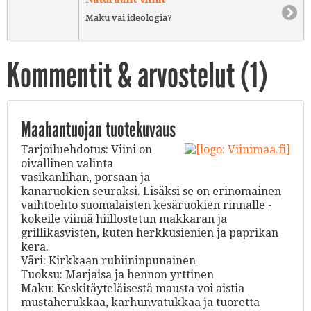
Maku vai ideologia?
Kommentit & arvostelut (
1
)
Maahantuojan tuotekuvaus
Tarjoiluehdotus: Viini on
oivallinen valinta
vasikanlihan, porsaan ja
kanaruokien seuraksi. Lisäksi se on erinomainen
vaihtoehto suomalaisten kesäruokien rinnalle -
kokeile viiniä hiillostetun makkaran ja
grillikasvisten, kuten herkkusienien ja paprikan
kera.
Väri: Kirkkaan rubiininpunainen
Tuoksu: Marjaisa ja hennon yrttinen
Maku: Keskitäyteläisestä mausta voi aistia
mustaherukkaa, karhunvatukkaa ja tuoretta