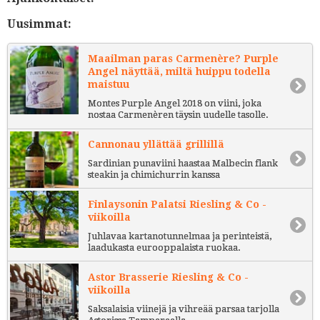
Uusimmat:
Maailman paras Carmenère? Purple
Angel näyttää, miltä huippu todella
maistuu
Montes Purple Angel 2018 on viini, joka
nostaa Carmenèren täysin uudelle tasolle.
Cannonau yllättää grillillä
Sardinian punaviini haastaa Malbecin flank
steakin ja chimichurrin kanssa
Finlaysonin Palatsi Riesling & Co -
viikoilla
Juhlavaa kartanotunnelmaa ja perinteistä,
laadukasta eurooppalaista ruokaa.
Astor Brasserie Riesling & Co -
viikoilla
Saksalaisia viinejä ja vihreää parsaa tarjolla