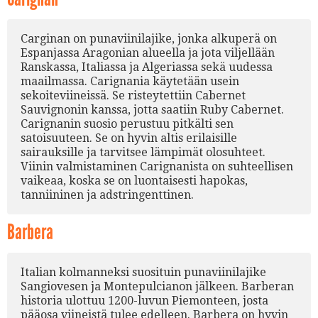
Carginan on punaviinilajike, jonka alkuperä on
Espanjassa Aragonian alueella ja jota viljellään
Ranskassa, Italiassa ja Algeriassa sekä uudessa
maailmassa. Carignania käytetään usein
sekoiteviineissä. Se risteytettiin Cabernet
Sauvignonin kanssa, jotta saatiin Ruby Cabernet.
Carignanin suosio perustuu pitkälti sen
satoisuuteen. Se on hyvin altis erilaisille
sairauksille ja tarvitsee lämpimät olosuhteet.
Viinin valmistaminen Carignanista on suhteellisen
vaikeaa, koska se on luontaisesti hapokas,
tanniininen ja adstringenttinen.
Barbera
Italian kolmanneksi suosituin punaviinilajike
Sangiovesen ja Montepulcianon jälkeen. Barberan
historia ulottuu 1200-luvun Piemonteen, josta
pääosa viineistä tulee edelleen. Barbera on hyvin