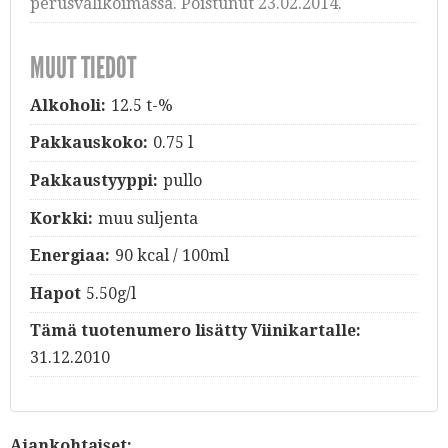
perusvalikoimassa. Poistunut 23.02.2014.
MUUT TIEDOT
Alkoholi:
12.5 t-%
Pakkauskoko:
0.75 l
Pakkaustyyppi:
pullo
Korkki:
muu suljenta
Energiaa:
90 kcal / 100ml
Hapot
5.50g/l
Tämä tuotenumero lisätty Viinikartalle:
31.12.2010
Ajankohtaiset: