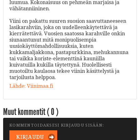
luumua. Kokonaisuus on pehmeän marjaisa ja
vähätanniininen.
Viini on pakattu suuren suosion saavuttaneeseen
lasikarahviin, joka on uudelleenkäytettävä ja
kierrätettävä. Vuosien saatossa karahville onkin
siunaantunut mitä monipuolisempia
uusiokäyttömahdollisuuksia, kuten
kukkamaljakkona, pastapurkkina, mehukannuna
tai vaikka koriste-elementtinä kauniilla
kuivatuilla kukilla täytettynä. Huolellisesti
muotoiltu kaulaosa tekee viinin käsittelystä ja
tarjoilusta helppoa.
Lähde:
Viinimaa.fi
Muut kommentit (
0
)
KOMMENTOIDAKSESI KIRJAUDU SISÄÄN:
KIRJAUDU