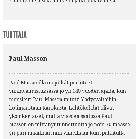
kuohuviinejä sekä makeita jälkiruokaviinejä
TUOTTAJA
Paul Masson
Paul Massonilla on pitkät perinteet
viininvalmistuksessa jo yli 140 vuoden ajalta, kun
monsieur Paul Masson muutti Yhdysvaltoihin
kotimaastaan Ranskasta. Lähtökohdat olivat
yksinkertaiset, mutta vuosien saatossa Paul
Masson on niittänyt tunnettuutta jo noin 70 maassa
ympäri maailman niin viineillään kuin palkitulla