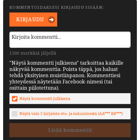
KOMMENTOIDAKSESI KIRJAUDU SISÄÄN:
KIRJAUDU
1500 merkkiä jäljellä
"Näytä kommentti julkisena" tarkoittaa kaikille
näkyvää kommenttia. Poista täppä, jos haluat
tehdä yksityisen muistiinpanon. Kommenttiesi
yhteydessä näytetään Facebook-nimesi (tai
osittain piilotettuna).
Näytä kommentti julkisena
Näytä vain 2 kirjainta etu- ja sukunimestä (AA*** BB***)
Lisää kommentti