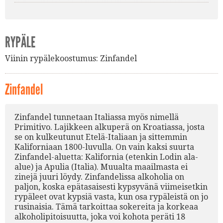
RYPÄLE
Viinin rypälekoostumus:
Zinfandel
Zinfandel
Zinfandel tunnetaan Italiassa myös nimellä
Primitivo. Lajikkeen alkuperä on Kroatiassa, josta
se on kulkeutunut Etelä-Italiaan ja sittemmin
Kaliforniaan 1800-luvulla. On vain kaksi suurta
Zinfandel-aluetta: Kalifornia (etenkin Lodin ala-
alue) ja Apulia (Italia). Muualta maailmasta ei
zinejä juuri löydy. Zinfandelissa alkoholia on
paljon, koska epätasaisesti kypsyvänä viimeisetkin
rypäleet ovat kypsiä vasta, kun osa rypäleistä on jo
rusinaisia. Tämä tarkoittaa sokereita ja korkeaa
alkoholipitoisuutta, joka voi kohota peräti 18