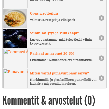
Katso tästä myös video.
Opas risottoihin
Valmistus, reseptit ja viiniparit
Viinin säilytys ja viinikaapit
Lue oppaastamme, mitä tulee tietää viinin
kypsytyksestä.
Parhaat amaronet 20-60€
Listasimme 16 amaronea eri hintaluokista.
Miten vältät punaviinipäänsäryn?
Herkimmille jo yksi lasillinen punaviiniä voi
laukaista migreenikohtauksen.
Kommentit & arvostelut (
0
)