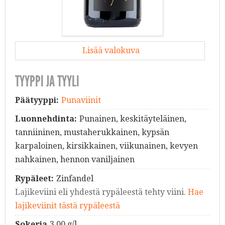
Lisää valokuva
TYYPPI JA TYYLI
Päätyyppi:
Punaviinit
Luonnehdinta:
Punainen, keskitäyteläinen,
tanniininen, mustaherukkainen, kypsän
karpaloinen, kirsikkainen, viikunainen, kevyen
nahkainen, hennon vaniljainen
Rypäleet:
Zinfandel
Lajikeviini eli yhdestä rypäleestä tehty viini.
Hae
lajikeviinit tästä rypäleestä
Sokeria
3.00 g/l