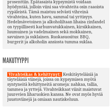
prosenttiin. Epätasaista kypsymistä voidaan
hyödyntää, jolloin viini saa vivahteita osin raaoista
rypäleistä. Tämä maistuu selvästi vihreinä
vivahteina, kuten havu, sammal tai yrttisyys.
Hedelmävetoinen ja alkoholiltaan lihaisa zinfandel
on tyypillisesti karhunvatukkainen, kirsikkainen,
luumuinen ja vadelmainen sekä mokkainen,
savuinen ja suklainen. Ruokasuositus: BBQ,
burgerit ja alkoholin ansiosta tumma suklaa.
MAKUTYYPPI
Vivahteikas & kehittynyt:
Keskitäyteläisiä ja
täyteläisiä viinejä, joissa on kypsymisen myötä
syntyneitä kehittyneitä aromeja: nahkaa, tallia,
tammea ja yrttejä. Vivahteikkaat viinit maistuvat
juurevien liharuokien kanssa. Ne ovat myös hyviä
juustoviinejä ja omiaan nautiskeluun.