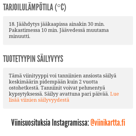
TARJOILULÄMPÖTILA (°C)
18. Jäähdytys jääkaapissa ainakin 30 min.
Pakastimessa 10 min. Jäävedessä muutama
minuutti.
TUOTETYYPIN SÄILYVYYS
Tämä viinityyppi voi tanniinien ansiosta säilyä
keskimäärin pidempään kuin 2 vuotta
ostohetkestä. Tanniinit voivat pehmentyä
kypsytyksessä. Säilyy avattuna pari päivää.
Lue
lisää viinien säilyvyydestä
Viinisuosituksia Instagramissa:
@viinikartta.fi