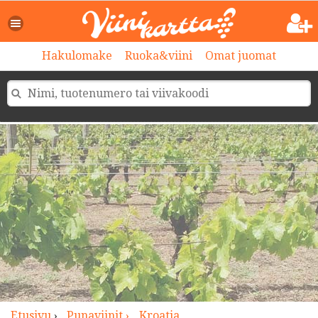
>
Hakulomake
Ruoka&viini
Omat juomat
Etusivu
›
Punaviinit ›
Kroatia