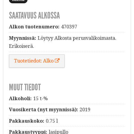
SAATAVUUS ALKOSSA
Alkon tuotenumero:
470397
Myynnissä:
Löytyy Alkosta perusvalikoimasta.
Erikoiserä.
Tuotetiedot: Alko
MUUT TIEDOT
Alkoholi:
15 t-%
Vuosikerta (nyt myynnissä):
2019
Pakkauskoko:
0.75 l
Pakkaustyyppi:
lasipullo