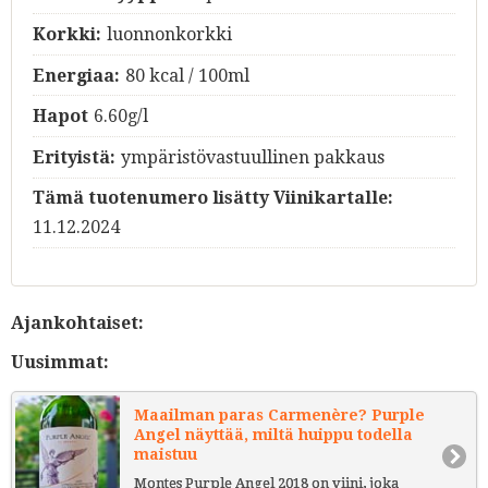
Korkki:
luonnonkorkki
Energiaa:
80 kcal / 100ml
Hapot
6.60g/l
Erityistä:
ympäristövastuullinen pakkaus
Tämä tuotenumero lisätty Viinikartalle:
11.12.2024
Ajankohtaiset:
Uusimmat:
Maailman paras Carmenère? Purple
Angel näyttää, miltä huippu todella
maistuu
Montes Purple Angel 2018 on viini, joka