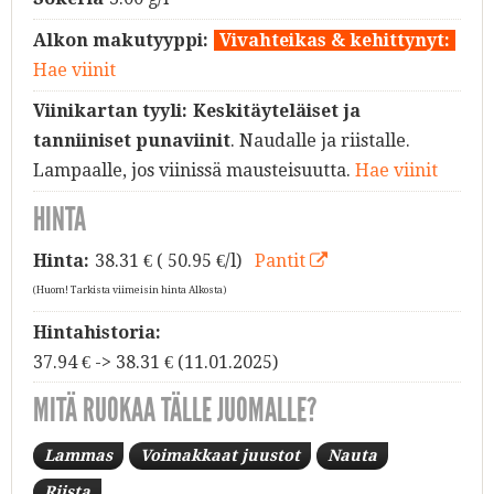
Alkon makutyyppi:
Vivahteikas & kehittynyt:
Hae viinit
Viinikartan tyyli:
Keskitäyteläiset ja
tanniiniset punaviinit
. Naudalle ja riistalle.
Lampaalle, jos viinissä mausteisuutta.
Hae viinit
HINTA
Hinta:
38.31
€ ( 50.95 €/l)
Pantit
(Huom! Tarkista viimeisin hinta Alkosta)
Hintahistoria:
37.94 € -> 38.31 € (11.01.2025)
MITÄ RUOKAA TÄLLE JUOMALLE?
Lammas
Voimakkaat juustot
Nauta
Riista