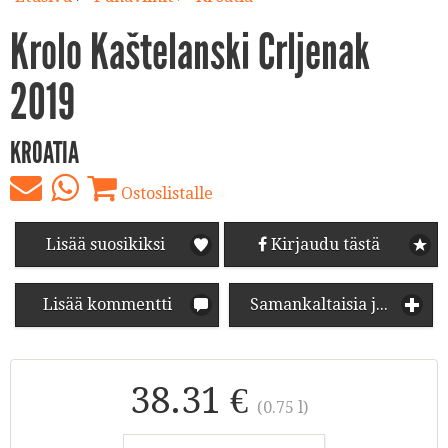
Krolo Kaštelanski Crljenak
2019
KROATIA
Ostoslistalle
Lisää suosikiksi
Kirjaudu tästä
Lisää kommentti
Samankaltaisia juomia
38.31 €
(0.75 l)