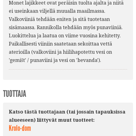
Monet lajikkeet ovat peräisin tuolta ajalta ja niitä
ei useinkaan viljellä muualla maailmassa.
Valkoviiniä tehdään eniten ja sitä tuotetaan
sisämaassa. Rannikolla tehdään myös punaviiniä.
Luokittelua ja laatua on viime vuosina kehitetty.
Paikallisesti viiniin saatetaan sekoittaa vettä
aterioilla (valkoviini ja hiilihapotettu vesi on
'gemišt' / punaviini ja vesi on 'bevanda').
TUOTTAJA
Katso tästä tuottajaan (tai jossain tapauksissa
alueeseen) liittyvät muut tuotteet:
Krolo-dom