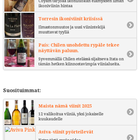
Coyam tarjoaa ikoniluokan elämyksen ilman
ikoniviinin hintaa
Torresin ikoniviinit kriisissä
Ilmastonmuutos ja uusi viinintekijä
muuttavat tyyliä
País: Chilen unohdettu rypäle tekee
näyttävän paluun.
Syvemmällä Chilen etelässä sijaitseva Itata on
tämän hetken kiinnostavimpia viinialueita.
Suosituimmat:
Maista nämä viinit 2025
12 valikoitua viiniä, yksi jokaiselle
kuukaudelle
Aviva-viinit pyörteilevät