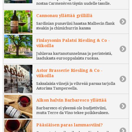
nostaa Carmenèren täysin uudelle tasolle.
Cannonau yllättää grillillä
Sardinian punaviini haastaa Malbecin flank
steakin ja chimichurrin kanssa
Finlaysonin Palatsi Riesling & Co -
viikoilla
Juhlavaa kartanotunnelmaa ja perinteistä,
laadukasta eurooppalaista ruokaa.
Astor Brasserie Riesling & Co -
viikoilla
Saksalaisia viinejä ja vihreää parsaa tarjolla
Astorissa Tampereella.
Alkon halvin Barbaresco yllättää
Barbaresco ei yleensä ole budjettiviini,
mutta Terre da Vino tekee poikkeuksen.
Pääsiäisen paras lammasviini?