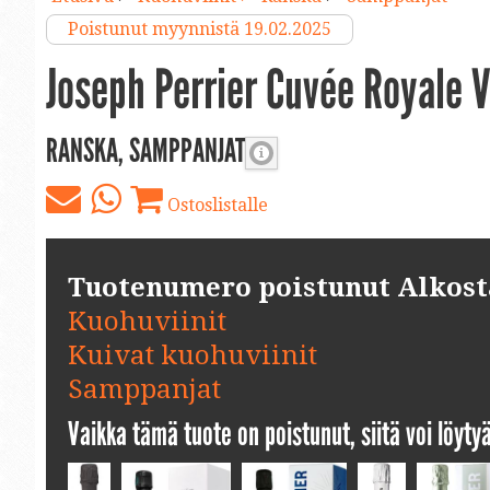
Poistunut myynnistä 19.02.2025
Joseph Perrier Cuvée Royale
RANSKA, SAMPPANJAT
Ostoslistalle
Tuotenumero poistunut Alkosta.
Kuohuviinit
Kuivat kuohuviinit
Samppanjat
Vaikka tämä tuote on poistunut, siitä voi löyt