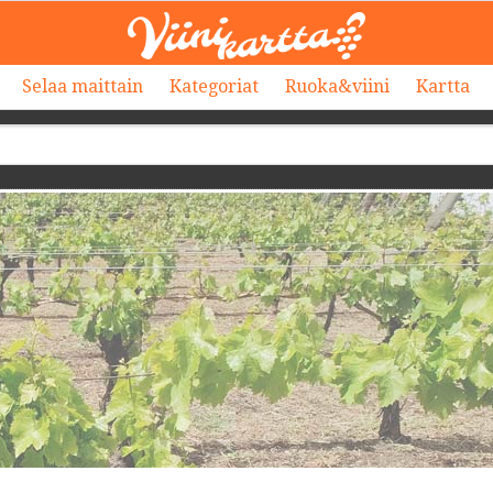
Selaa maittain
Kategoriat
Ruoka&viini
Kartta