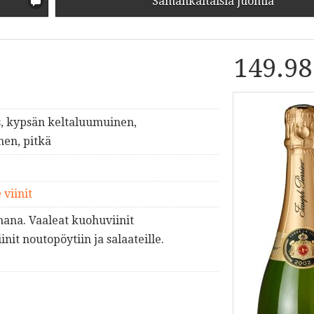
Samankaltaisia juomia
149.98
s, kypsän keltaluumuinen,
nen, pitkä
 viinit
mana. Vaaleat kuohuviinit
init noutopöytiin ja salaateille.