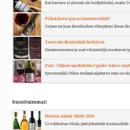
Barbaresco ei yleensä ole budjettiviini, mutta 
Pääsiäisen paras lammasviini?
Coyam tarjoaa ikoniluokan elämyksen ilman iko
Torresin ikoniviinit kriisissä
Ilmastonmuutos ja uusi viinintekijä muuttavat ty
País: Chilen unohdettu rypäle tekee näy
Syvemmällä Chilen etelässä sijaitseva Itata on t
Suosituimmat:
Maista nämä viinit 2025
12 valikoitua viiniä, yksi jokaiselle kuukaudelle