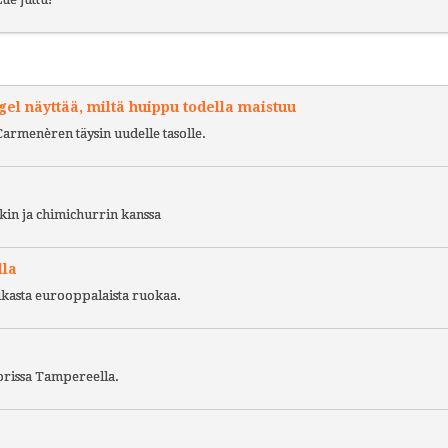
l näyttää, miltä huippu todella maistuu
Carmenèren täysin uudelle tasolle.
kin ja chimichurrin kanssa
lla
ukasta eurooppalaista ruokaa.
torissa Tampereella.