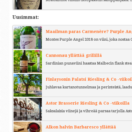
Uusimmat:
Maailman paras Carmenère? Purple Ange
Montes Purple Angel 2018 on viini, joka nostaa 
Cannonau yllättää grillillä
Sardinian punaviini haastaa Malbecin flank stea
Finlaysonin Palatsi Riesling & Co -viikoi
Juhlavaa kartanotunnelmaa ja perinteistä, laad
Astor Brasserie Riesling & Co -viikoilla
Saksalaisia viinejä ja vihreää parsaa tarjolla As
Alkon halvin Barbaresco yllättää