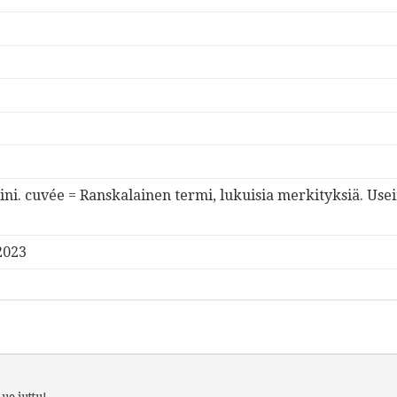
ini. cuvée = Ranskalainen termi, lukuisia merkityksiä. Us
2023
ue juttu!