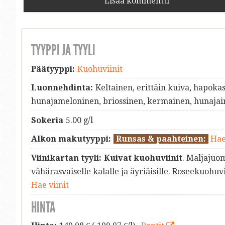
Lisää kommentti
TYYPPI JA TYYLI
Päätyyppi:
Kuohuviinit
Luonnehdinta:
Keltainen, erittäin kuiva, hapoka
hunajameloninen, briossinen, kermainen, hunajai
Sokeria
5.00 g/l
Alkon makutyyppi:
Runsas & paahteinen:
Hae
Viinikartan tyyli:
Kuivat kuohuviinit
. Maljajuo
vähärasvaiselle kalalle ja äyriäisille. Roseekuohuvi
Hae viinit
HINTA