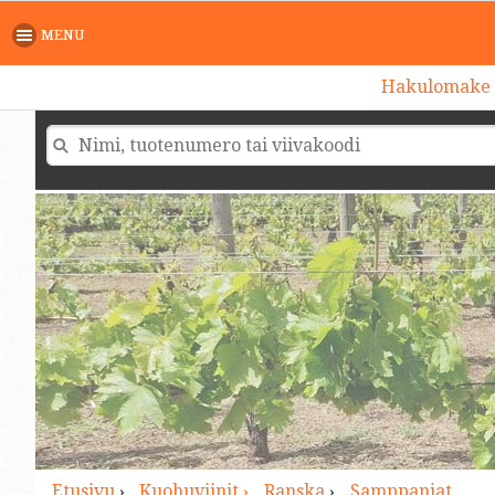
>
MENU
Hakulomake
Etusivu
›
Kuohuviinit ›
Ranska
›
Samppanjat