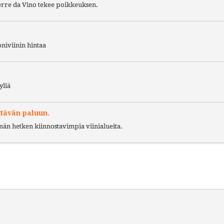
Terre da Vino tekee poikkeuksen.
niviinin hintaa
yliä
ttävän paluun.
ämän hetken kiinnostavimpia viinialueita.