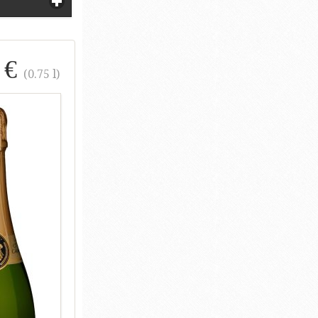
 €
(0.75 l)