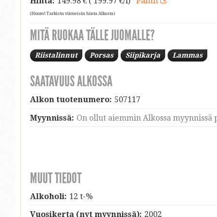
Hinta:
149.98
€ ( 199.97 €/l)
Pantit
(Huom! Tarkista viimeisin hinta Alkosta)
MITÄ RUOKAA TÄLLE JUOMALLE?
Riistalinnut
Porsas
Siipikarja
Lammas
SAATAVUUS ALKOSSA
Alkon tuotenumero:
507117
Myynnissä:
On ollut aiemmin Alkossa myynnissä p
MUUT TIEDOT
Alkoholi:
12 t-%
Vuosikerta (nyt myynnissä):
2002