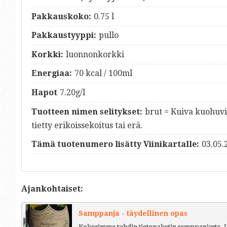
Pakkauskoko:
0.75 l
Pakkaustyyppi:
pullo
Korkki:
luonnonkorkki
Energiaa:
70 kcal / 100ml
Hapot
7.20g/l
Tuotteen nimen selitykset:
brut = Kuiva kuohuvi
tietty erikoissekoitus tai erä.
Tämä tuotenumero lisätty Viinikartalle:
03.05.
Ajankohtaiset:
Samppanja - täydellinen opas
Kokosimme tuhdin tietopaketin samppanjasta. L