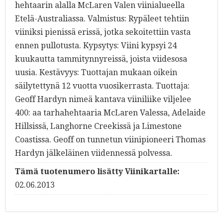
hehtaarin alalla McLaren Valen viinialueella
Etelä-Australiassa. Valmistus: Rypäleet tehtiin
viiniksi pienissä erissä, jotka sekoitettiin vasta
ennen pullotusta. Kypsytys: Viini kypsyi 24
kuukautta tammitynnyreissä, joista viidesosa
uusia. Kestävyys: Tuottajan mukaan oikein
säilytettynä 12 vuotta vuosikerrasta. Tuottaja:
Geoff Hardyn nimeä kantava viiniliike viljelee
400: aa tarhahehtaaria McLaren Valessa, Adelaide
Hillsissä, Langhorne Creekissä ja Limestone
Coastissa. Geoff on tunnetun viinipioneeri Thomas
Hardyn jälkeläinen viidennessä polvessa.
Tämä tuotenumero lisätty Viinikartalle:
02.06.2013