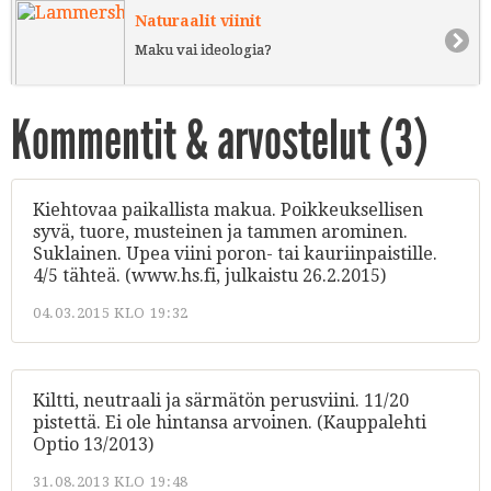
Naturaalit viinit
Maku vai ideologia?
Kommentit & arvostelut (
3
)
Kiehtovaa paikallista makua. Poikkeuksellisen
syvä, tuore, musteinen ja tammen arominen.
Suklainen. Upea viini poron- tai kauriinpaistille.
4/5 tähteä. (www.hs.fi, julkaistu 26.2.2015)
04.03.2015 KLO 19:32
Kiltti, neutraali ja särmätön perusviini. 11/20
pistettä. Ei ole hintansa arvoinen. (Kauppalehti
Optio 13/2013)
31.08.2013 KLO 19:48