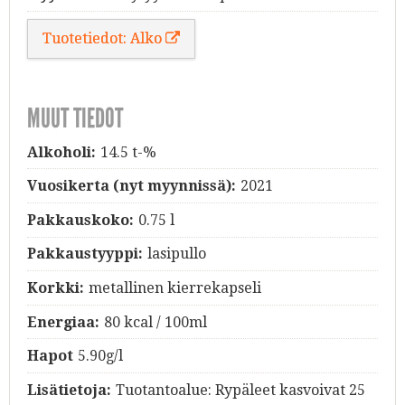
Tuotetiedot: Alko
MUUT TIEDOT
Alkoholi:
14.5 t-%
Vuosikerta (nyt myynnissä):
2021
Pakkauskoko:
0.75 l
Pakkaustyyppi:
lasipullo
Korkki:
metallinen kierrekapseli
Energiaa:
80 kcal / 100ml
Hapot
5.90g/l
Lisätietoja:
Tuotantoalue: Rypäleet kasvoivat 25