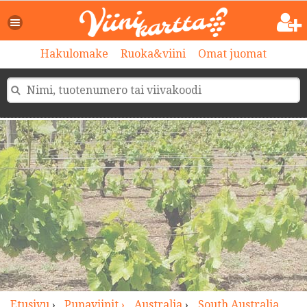
>
Hakulomake
Ruoka&viini
Omat juomat
Etusivu
›
Punaviinit ›
Australia
›
South Australia