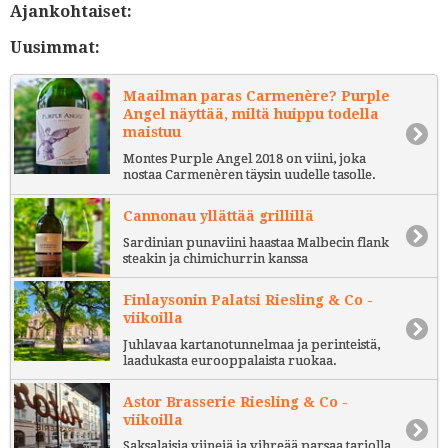
Ajankohtaiset:
Uusimmat:
Maailman paras Carmenère? Purple
Angel näyttää, miltä huippu todella
maistuu
Montes Purple Angel 2018 on viini, joka
nostaa Carmenèren täysin uudelle tasolle.
Cannonau yllättää grillillä
Sardinian punaviini haastaa Malbecin flank
steakin ja chimichurrin kanssa
Finlaysonin Palatsi Riesling & Co -
viikoilla
Juhlavaa kartanotunnelmaa ja perinteistä,
laadukasta eurooppalaista ruokaa.
Astor Brasserie Riesling & Co -
viikoilla
Saksalaisia viinejä ja vihreää parsaa tarjolla