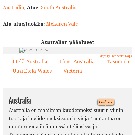
Australia
, Alue:
South Australia
Ala-alue/luokka:
McLaren Vale
Australian pääalueet
Maps by Free Vector Maps
Etelä-Australia
Länsi-Australia
Tasmania
1.
2.
3.
Uusi Etelä-Wales
Victoria
4.
5.
4.
Australia
Canberra
1.
2.
Australia on maailman kuudenneksi suurin viinin
5.
tuottaja ja viidenneksi suurin viejä. Tuotantoa on
3.
mantereen viileämmissä eteläosissa ja
Tasmaniassa. Shiraz on eniten viljelty rypälelajike.