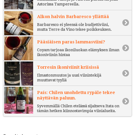
Astorissa Tampereella.
Alkon halvin Barbaresco yllättää
Barbaresco ei yleensä ole budjettiviini,
mutta Terre da Vino tekee poikkeuksen.
Pääsiäisen paras lammasviini?
Coyam tarjoaa ikoniluokan elämyksen ilman
ikoniviinin hintaa
Torresin ikoniviinit kriisissä
Ilmastonmuutos ja uusi viinintekijä
muuttavat tyyliä
País: Chilen unohdettu rypäle tekee
näyttävän paluun.
Syvemmällä Chilen etelässä sijaitseva Itata on
tämän hetken kiinnostavimpia viinialueita.