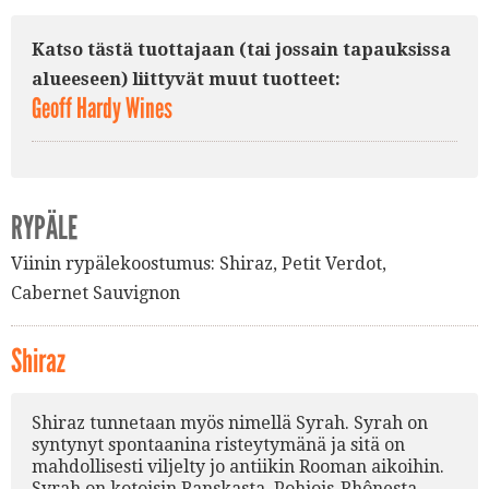
Katso tästä tuottajaan (tai jossain tapauksissa
alueeseen) liittyvät muut tuotteet:
Geoff Hardy Wines
RYPÄLE
Viinin rypälekoostumus:
Shiraz
,
Petit Verdot
,
Cabernet Sauvignon
Shiraz
Shiraz tunnetaan myös nimellä Syrah. Syrah on
syntynyt spontaanina risteytymänä ja sitä on
mahdollisesti viljelty jo antiikin Rooman aikoihin.
Syrah on kotoisin Ranskasta, Pohjois-Rhônesta.