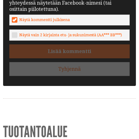
yhteydessä näytetään Facebook-nimesi (tai
osittain piilotettuna).
Näytä kommentti julkisena
Näytä vain 2 kirjainta etu- ja sukunimestä (AA*** BB***)
Lisää kommentti
Tyhjennä
TUOTANTOALUE