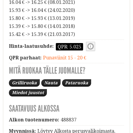
16.04 € -> 16.25 € (08.01.2021)
15.93 € -> 16.04 € (24.02.2020)
15.80 € -> 15.93 € (13.01.2019)
15.39 € -> 15.80 € (14.01.2018)
15.42 € -> 15.39 € (21.03.2017)
Hinta-laatusuhde:
QPR: 5.025
QPR parhaat:
Punaviinit 15 - 20 €
MITÄ RUOKAA TÄLLE JUOMALLE?
Grilliruoka
Nauta
Pataruoka
Miedot juustot
SAATAVUUS ALKOSSA
Alkon tuotenumero:
488837
Myynnissä:
Löytyy Alkosta perusvalikoimasta.