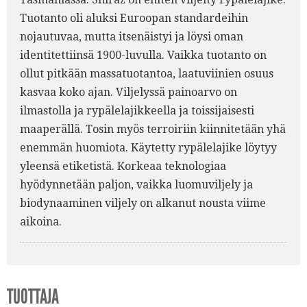
Tuotanto oli aluksi Euroopan standardeihin
nojautuvaa, mutta itsenäistyi ja löysi oman
identitettiinsä 1900-luvulla. Vaikka tuotanto on
ollut pitkään massatuotantoa, laatuviinien osuus
kasvaa koko ajan. Viljelyssä painoarvo on
ilmastolla ja rypälelajikkeella ja toissijaisesti
maaperällä. Tosin myös terroiriin kiinnitetään yhä
enemmän huomiota. Käytetty rypälelajike löytyy
yleensä etiketistä. Korkeaa teknologiaa
hyödynnetään paljon, vaikka luomuviljely ja
biodynaaminen viljely on alkanut nousta viime
aikoina.
TUOTTAJA