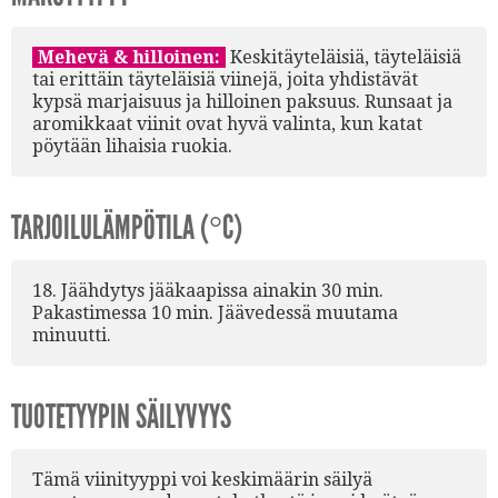
Mehevä & hilloinen:
Keskitäyteläisiä, täyteläisiä
tai erittäin täyteläisiä viinejä, joita yhdistävät
kypsä marjaisuus ja hilloinen paksuus. Runsaat ja
aromikkaat viinit ovat hyvä valinta, kun katat
pöytään lihaisia ruokia.
TARJOILULÄMPÖTILA (°C)
18. Jäähdytys jääkaapissa ainakin 30 min.
Pakastimessa 10 min. Jäävedessä muutama
minuutti.
TUOTETYYPIN SÄILYVYYS
Tämä viinityyppi voi keskimäärin säilyä