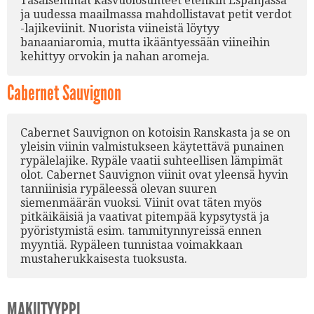
Tasaisemmat kasvuolosuhteet etenkin Espanjassa
ja uudessa maailmassa mahdollistavat petit verdot
-lajikeviinit. Nuorista viineistä löytyy
banaaniaromia, mutta ikääntyessään viineihin
kehittyy orvokin ja nahan aromeja.
Cabernet Sauvignon
Cabernet Sauvignon on kotoisin Ranskasta ja se on
yleisin viinin valmistukseen käytettävä punainen
rypälelajike. Rypäle vaatii suhteellisen lämpimät
olot. Cabernet Sauvignon viinit ovat yleensä hyvin
tanniinisia rypäleessä olevan suuren
siemenmäärän vuoksi. Viinit ovat täten myös
pitkäikäisiä ja vaativat pitempää kypsytystä ja
pyöristymistä esim. tammitynnyreissä ennen
myyntiä. Rypäleen tunnistaa voimakkaan
mustaherukkaisesta tuoksusta.
MAKUTYYPPI