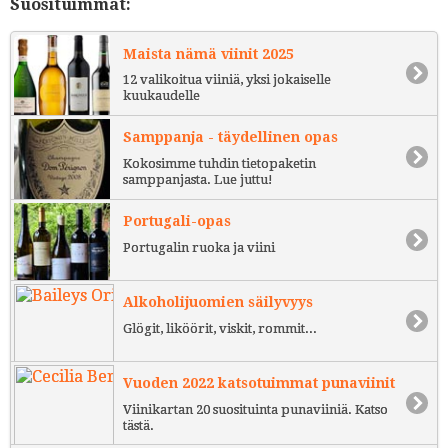
Suosituimmat:
Maista nämä viinit 2025
12 valikoitua viiniä, yksi jokaiselle
kuukaudelle
Samppanja - täydellinen opas
Kokosimme tuhdin tietopaketin
samppanjasta. Lue juttu!
Portugali-opas
Portugalin ruoka ja viini
Alkoholijuomien säilyvyys
Glögit, liköörit, viskit, rommit...
Vuoden 2022 katsotuimmat punaviinit
Viinikartan 20 suosituinta punaviiniä. Katso
tästä.