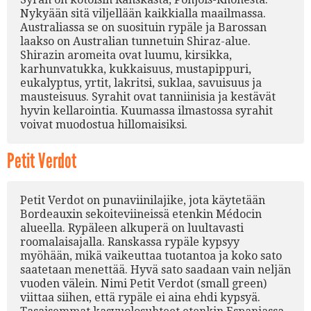
Nykyään sitä viljellään kaikkialla maailmassa.
Australiassa se on suosituin rypäle ja Barossan
laakso on Australian tunnetuin Shiraz-alue.
Shirazin aromeita ovat luumu, kirsikka,
karhunvatukka, kukkaisuus, mustapippuri,
eukalyptus, yrtit, lakritsi, suklaa, savuisuus ja
mausteisuus. Syrahit ovat tanniinisia ja kestävät
hyvin kellarointia. Kuumassa ilmastossa syrahit
voivat muodostua hillomaisiksi.
Petit Verdot
Petit Verdot on punaviinilajike, jota käytetään
Bordeauxin sekoiteviineissä etenkin Médocin
alueella. Rypäleen alkuperä on luultavasti
roomalaisajalla. Ranskassa rypäle kypsyy
myöhään, mikä vaikeuttaa tuotantoa ja koko sato
saatetaan menettää. Hyvä sato saadaan vain neljän
vuoden välein. Nimi Petit Verdot (small green)
viittaa siihen, että rypäle ei aina ehdi kypsyä.