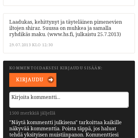
Laadukas, kehittynyt ja täyteläinen pimenevien
iltojen shiraz. Suussa on muhkea ja samalla
ryhdikäs maku. (www.hs.fi, julkaistu 25.7.2013)
29.07.2013 KLO 12:30
KOMMENTOIDAKSESI KIRJAUDU SISÄÄN:
KIRJAUDU
1500 merkkiä jäljellä
"Näytä kommentti julkisena" tarkoittaa kaikille
näkyvää kommenttia. Poista täppä, jos haluat
tehdä yksityisen muistiinpanon. Kommenttiesi