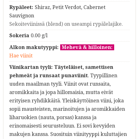
Rypäleet:
Shiraz, Petit Verdot, Cabernet
Sauvignon
Sekoiteviinissä (blend) on useampi rypälelajike.
Sokeria
0.00 g/l
Alkon makutyyppi:
Mehevä & hilloinen:
Hae viinit
Viinikartan tyyli:
Täyteläiset, samettisen
pehmeät ja runsaat punaviinit
. Tyypillinen
uuden maailman tyyli. Viinit ovat runsaita,
aromikkaita ja jopa hillomaisia, mutta eivät
erityisen ryhdikkäitä. Yleiskäyttöinen viini, joka
sopii mausteisten, marinoitujen ja aromikkaiden
liharuokien (nauta, porsas) kanssa ja
erinomaisesti seurusteluun. Ei sovi kevyiden
makujen kanssa. Suosituin viinityyppi kuluttajien